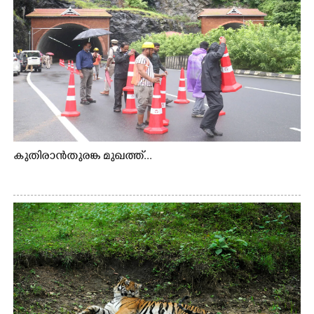
കുതിരാൻതുരങ്ക മുഖത്ത്...