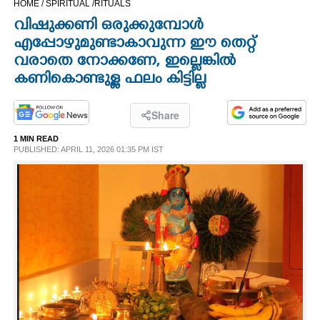
HOME /
SPIRITUAL /
RITUALS
CINEMA
വിഷുക്കണി ഒരുക്കുമ്പോൾ
എപ്പോഴുമുണ്ടാകാവുന്ന ഈ തെറ്റ്
OPINION
വരാതെ നോക്കണേ, ഇല്ലെങ്കിൽ
കണികാെണ്ടുള്ള ഫലം കിട്ടില്ല
PHOTOS
Share
LIFESTYLE
1 MIN READ
PUBLISHED: APRIL 11, 2026 01:35 PM IST
SPIRITUAL
INFO+
ART
ASTRO