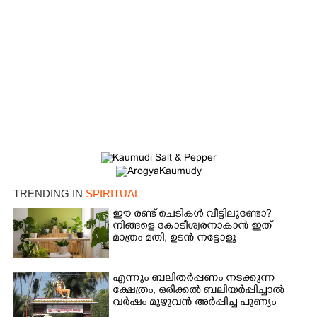
×
Share this link
TRENDING IN
SPIRITUAL
ഈ രണ്ട് ചെടികൾ വീട്ടിലുണ്ടോ?​
നിങ്ങളെ കോടീശ്വരനാകാൻ ഇത്
മാത്രം മതി,​ ഉടൻ നട്ടോളൂ
Copy Link
എന്നും ബലിതർപ്പണം നടക്കുന്ന
ക്ഷേത്രം,​ ഒരിക്കൽ ബലിയർപ്പിച്ചാൽ
വർഷം മുഴുവൻ അർപ്പിച്ച പുണ്യം