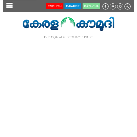
SECTIONS
ENGLISH
E-PAPER
KĀZHCHA
HOME
LATEST
FRIDAY, 07 AUGUST 2026 2.19 PM IST
AUDIO
NOTIFIED NEWS
POLL
KERALA
LOCAL
NEWS 360
CASE DIARY