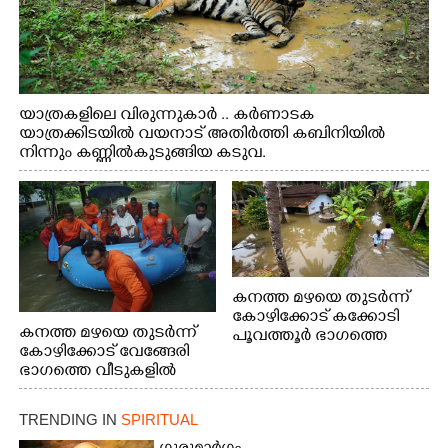
യാത്രകളിലെ വിരുന്നുകാർ .. കർണാടക
യാത്രക്കിടയിൽ വയനാട് അതിർത്തി കബിനിയിൽ
നിന്നും കണ്ണിൽകുടുങ്ങിയ കടുവ.
കനത്ത മഴയെ തുടർന്ന്
കോഴിക്കോട് കക്കോടി
കനത്ത മഴയെ തുടർന്ന്
പൂവത്തൂർ ഭാഗത്തെ
കോഴിക്കോട് വേങ്ങേരി
വീടുകളിൽ വെള്ളം
ഭാഗത്തെ വീടുകളിൽ
കയറിയപ്പോൾ
വെള്ളം
കയറിയപ്പോൾ ആളുകളെ
TRENDING IN
SPIRITUAL
സുരക്ഷിത സ്ഥാനത്തേക്ക്
മാറ്റുന്ന സുരക്ഷാസേനാം