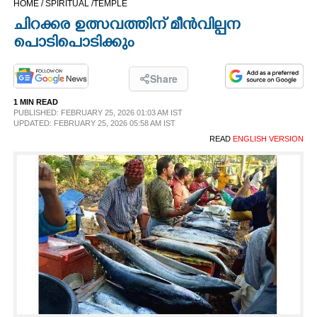
HOME /
SPIRITUAL /
TEMPLE
CINEMA
ചിറക്കര ഉത്സവത്തിന് മീൻവില്പന
പൊടിപൊടിക്കും
OPINION
Share
PHOTOS
1 MIN READ
PUBLISHED: FEBRUARY 25, 2026 01:03 AM IST
UPDATED: FEBRUARY 25, 2026 05:58 AM IST
LIFESTYLE
READ
ENGLISH VERSION
SPIRITUAL
INFO+
ART
ASTRO