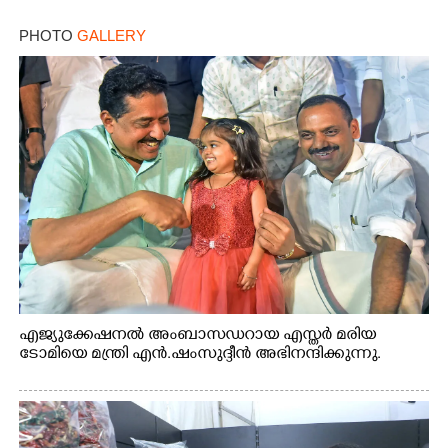
PHOTO
GALLERY
എജ്യുക്കേഷനൽ അംബാസഡറായ എസ്തർ മരിയ
ടോമിയെ മന്ത്രി എൻ.ഷംസുദ്ദീൻ അഭിനന്ദിക്കുന്നു.