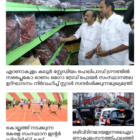
എറണാകുളം കലൂർ സ്റ്റേഡിയം ഹെലിപാഡ് ഗ്രൗണ്ടിൽ
സപ്ളൈകോ ഓണം മെഗാ ട്രേഡ് ഫെയർ സംസ്ഥാനതല
ഉദ്ഘാടനം നിർവഹിച്ച് സ്റ്റാൾ സന്ദർശിക്കുന്ന മുഖ്യമന്ത്രി
വി.ഡി. സതീശൻ. മന്ത്രി അനൂപ് ജേക്കബ് സമീപം
കൊല്ലത്ത് നടക്കുന്ന
ഒഴിവ് ദിനമായ ഇന്നലെ എറ
കേരള സംസ്ഥാന ഇന്റർ
ണാകുളം സൗത്ത് പാലത്തി