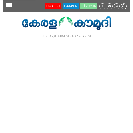
SECTIONS
ENGLISH
E-PAPER
KĀZHCHA
HOME
LATEST
SUNDAY, 09 AUGUST 2026 2.27 AM IST
AUDIO
NOTIFIED NEWS
POLL
KERALA
LOCAL
NEWS 360
CASE DIARY