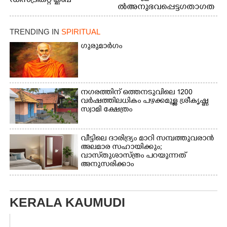
ഡിസ്ട്രിക്റ്റ് ക്ലബ്
ൽ അനുഭവപ്പെട്ട ഗതാഗത
അത്‌ലറ്റിക്
ക്കുരുക്ക്
ചാമ്പ്യൻഷിപ്പിൽ അണ്ടർ
20 ആൺകുട്ടികളുടെ 200
TRENDING IN
SPIRITUAL
മീറ്റർ ഓട്ടം ഫൈനൽ
ഗുരുമാർഗം
മത്സരത്തിനിടെ സിന്തറ്റിക്
ട്രാക്കിന് കുറുകെ ഓടുന്ന
നായകൾ.
നഗരത്തിന് ഒത്തനടുവിലെ 1200
വർഷത്തിലധികം പഴക്കമുള്ള ശ്രീകൃഷ്ണ
സ്വാമി ക്ഷേത്രം
വീട്ടിലെ ദാരിദ്ര്യം മാറി സമ്പത്തുവരാൻ
അലമാര സഹായിക്കും;
വാസ്‌തുശാസ്ത്രം പറയുന്നത്
അനുസരിക്കാം
KERALA KAUMUDI