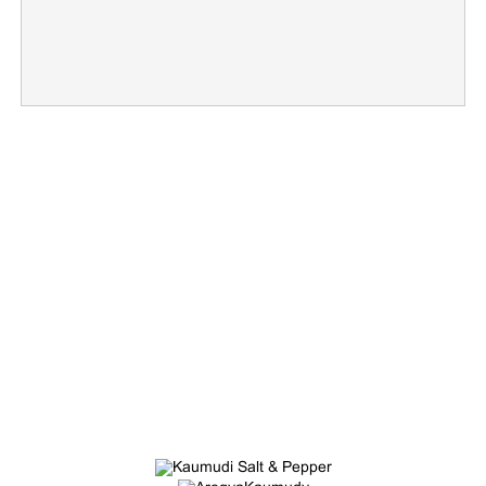
×
Share this link
Copy Link