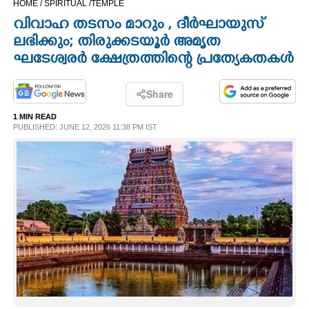
HOME /
SPIRITUAL /
TEMPLE
CINEMA
വിവാഹ തടസം മാറും ,​ ദീർഘായുസ്
ലഭിക്കും; തിരുക്കടയൂർ അമൃത
OPINION
ഘടേശ്വരർ ക്ഷേത്രത്തിന്റെ പ്രത്യേകതകൾ
PHOTOS
Share
1 MIN READ
PUBLISHED: JUNE 12, 2026 11:38 PM IST
LIFESTYLE
SPIRITUAL
INFO+
ART
ASTRO