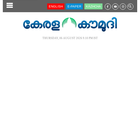
SECTIONS
ENGLISH
E-PAPER
KĀZHCHA
HOME
LATEST
THURSDAY, 06 AUGUST 2026 9.10 PM IST
AUDIO
NOTIFIED NEWS
POLL
KERALA
LOCAL
NEWS 360
CASE DIARY