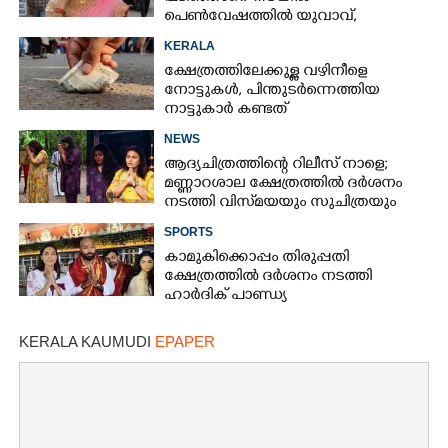
പെൺവേഷത്തിൽ യുവാവ്,​
കസ്റ്റഡിയിലെടുത്തപ്പോൾ
KERALA
തെളിഞ്ഞത് വൻഗൂഢാലോചന
ക്ഷേത്രത്തിലേക്കുള്ള വഴിനീളെ
നോട്ടുകൾ,​ പിന്തുടർന്നെത്തിയ
നാട്ടുകാർ കണ്ടത്
NEWS
ആദ്യചിത്രത്തിന്റെ റിലീസ് നാളെ;
മണ്ണാറശാല ക്ഷേത്രത്തിൽ ദർശനം
നടത്തി വിസ്‌മയയും സുചിത്രയും
SPORTS
കാമുകിക്കൊപ്പം തിരുപ്പതി
ക്ഷേത്രത്തിൽ ദർശനം നടത്തി
ഹാർദിക് പാണ്ഡ്യ
KERALA KAUMUDI
EPAPER