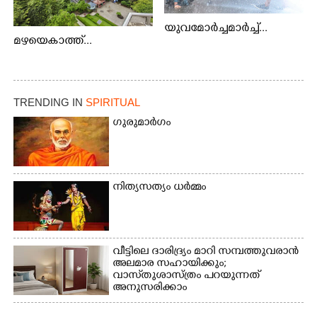
യുവമോർച്ചമാർച്ച്...
മഴയെകാത്ത്...
TRENDING IN
SPIRITUAL
ഗുരുമാർഗം
നിത്യസത്യം ധർമ്മം
വീട്ടിലെ ദാരിദ്ര്യം മാറി സമ്പത്തുവരാൻ
അലമാര സഹായിക്കും;
വാസ്‌തുശാസ്ത്രം പറയുന്നത്
അനുസരിക്കാം