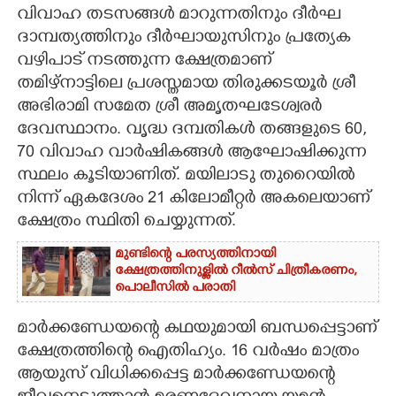
വിവാഹ തടസങ്ങൾ മാറുന്നതിനും ദീർഘ
CARTOONS
ദാമ്പത്യത്തിനും ദീർഘായുസിനും പ്രത്യേക
വഴിപാട് നടത്തുന്ന ക്ഷേത്രമാണ്
തമിഴ്നാട്ടിലെ പ്രശസ്തമായ തിരുക്കടയൂർ ശ്രീ
LITERATURE
അഭിരാമി സമേത ശ്രീ അമൃതഘടേശ്വരർ
ദേവസ്ഥാനം. വൃദ്ധ ദമ്പതികൾ തങ്ങളുടെ 60,​
ZOOM
70 വിവാഹ വാർഷികങ്ങൾ ആഘോഷിക്കുന്ന
സ്ഥലം കൂടിയാണിത്. മയിലാടു തുറൈയിൽ
CONTACT US
നിന്ന് ഏകദേശം 21 കിലോമീറ്റർ അകലെയാണ്
ക്ഷേത്രം സ്ഥിതി ചെയ്യുന്നത്.
മുണ്ടിന്റെ പരസ്യത്തിനായി
ക്ഷേത്രത്തിനുള്ളിൽ റീൽസ് ചിത്രീകരണം,
പൊലീസിൽ പരാതി
മാർക്കണ്ഡേയന്റെ കഥയുമായി ബന്ധപ്പെട്ടാണ്
ക്ഷേത്രത്തിന്റെ ഐതിഹ്യം. 16 വർഷം മാത്രം
ആയുസ് വിധിക്കപ്പെട്ട മാർക്കണ്ഡേയന്റെ