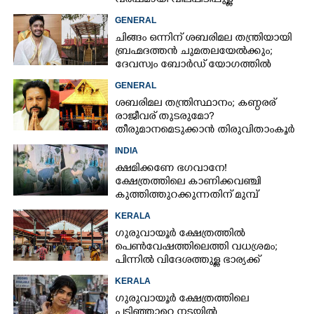
വർഷമായി വിലപിടിപ്പുള്ള
വസ്തുക്കളുടെ പരിശോധന
GENERAL
നടത്തിയിട്ടില്ലെന്ന് ഹൈക്കോടതി
ചിങ്ങം ഒന്നിന് ശബരിമല തന്ത്രിയായി
ബ്രഹ്മദത്തൻ ചുമതലയേൽക്കും;
ദേവസ്വം ബോർഡ് യോഗത്തിൽ
തീരുമാനം
GENERAL
ശബരിമല തന്ത്രിസ്ഥാനം; കണ്ഠരര്
രാജീവര് തുടരുമോ?
തീരുമാനമെടുക്കാൻ തിരുവിതാംകൂർ
ദേവസ്വം ബോർഡ്
INDIA
ക്ഷമിക്കണേ ഭഗവാനേ!
ക്ഷേത്രത്തിലെ കാണിക്കവഞ്ചി
കുത്തിത്തുറക്കുന്നതിന് മുമ്പ്
പ്രാർത്ഥിച്ച് കള്ളന്മാർ
KERALA
ഗുരുവായൂർ ക്ഷേത്രത്തിൽ
പെൺവേഷത്തിലെത്തി വധശ്രമം;
പിന്നിൽ വിദേശത്തുള്ള ഭാര്യക്ക്
ചിത്രങ്ങൾ അയച്ചതിലെ പക
KERALA
ഗുരുവായൂർ ക്ഷേത്രത്തിലെ
പടിഞ്ഞാറെ നടയിൽ