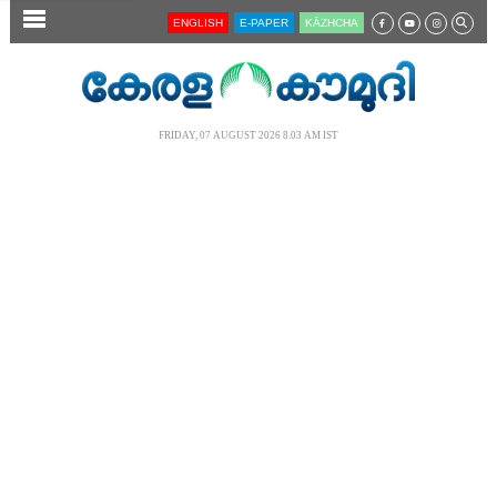
SECTIONS
ENGLISH
E-PAPER
KĀZHCHA
HOME
LATEST
FRIDAY, 07 AUGUST 2026 8.03 AM IST
AUDIO
NOTIFIED NEWS
POLL
KERALA
LOCAL
NEWS 360
CASE DIARY