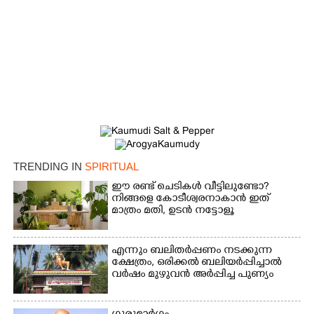
TRENDING IN
SPIRITUAL
ഈ രണ്ട് ചെടികൾ വീട്ടിലുണ്ടോ?​
നിങ്ങളെ കോടീശ്വരനാകാൻ ഇത്
മാത്രം മതി,​ ഉടൻ നട്ടോളൂ
എന്നും ബലിതർപ്പണം നടക്കുന്ന
ക്ഷേത്രം,​ ഒരിക്കൽ ബലിയർപ്പിച്ചാൽ
×
വർഷം മുഴുവൻ അർപ്പിച്ച പുണ്യം
Share this link