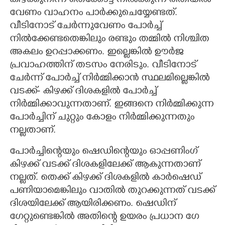
കിഴക്കുനിന്ന് തെക്കോട്ട് നിൽക്കുന്ന രീതിയിൽ
വേണം വാഹനം പാർക്കുചെയ്യേണ്ടത്.
വീടിനോട് ചേർന്നുവേണം പോർച്ച്
നിൽക്കേണ്ടതെങ്കിലും രണ്ടും തമ്മിൽ നിശ്ചിത
അകലം ഉറപ്പാക്കണം. ഇല്ലെങ്കിൽ ഊർജ
പ്രവാഹത്തിന് തടസം നേരിടും. വീടിനോട്
ചേർന്ന് പോർച്ച് നിർമ്മിക്കാൻ സ്ഥലമില്ലെങ്കിൽ
വടക്ക്- കിഴക്ക് ദിശകളിൽ പോർച്ച്
നിർമ്മിക്കാവുന്നതാണ്. ഇങ്ങനെ നിർമ്മിക്കുന്ന
പോർച്ചിന് ചുറ്റും കോളം നിർമ്മിക്കുന്നതും
നല്ലതാണ്.
പോർച്ചി
ന്റെയും ഷെഡിന്റെയും
ഓപ്പണിംഗ്
കിഴക്ക് വടക്ക് ദിശകളിലേക്ക് ആകുന്നതാണ്
നല്ലത്. തെക്ക് കിഴക്ക് ദിശകളിൽ കാർഷെഡ്
പണിയാമെങ്കിലും വാതിൽ തുറക്കുന്നത് വടക്ക്
ദിശയിലേക്ക് ആയിരിക്കണം. ഷെഡിന്
ഗേറ്റുണ്ടെങ്കിൽ അതി
ന്റെ
ഉയരം പ്രധാന ഗേ​