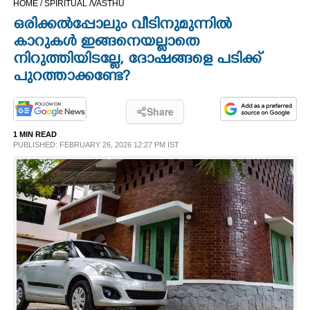
HOME /
SPIRITUAL /
VASTHU
CINEMA
ഒരിക്കൽപ്പോലും വീടിനുമുന്നിൽ
കാറുകൾ ഇങ്ങനെയല്ലാതെ
OPINION
നിറുത്തിയിടല്ലേ, ദോഷങ്ങളെ പടിക്ക്
പുറത്താക്കണ്ടേ?
PHOTOS
Share
LIFESTYLE
1 MIN READ
PUBLISHED: FEBRUARY 26, 2026 12:27 PM IST
SPIRITUAL
INFO+
ART
ASTRO