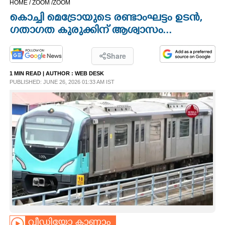
HOME /
ZOOM /
ZOOM
CINEMA
കൊച്ചി മെട്രോയുടെ രണ്ടാംഘട്ടം ഉടൻ,
ഗതാഗത കുരുക്കിന് ആശ്വാസം...
OPINION
Share
PHOTOS
1 MIN READ
| AUTHOR :
WEB DESK
PUBLISHED: JUNE 26, 2026 01:33 AM IST
LIFESTYLE
SPIRITUAL
INFO+
ART
ASTRO
വീഡിയോ കാണാം