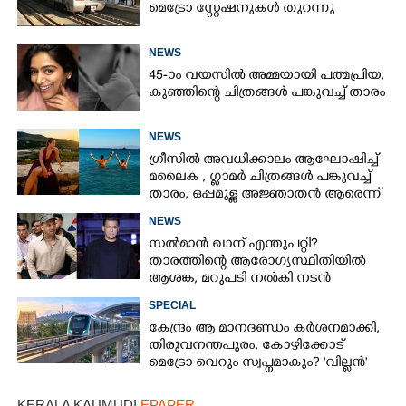
മെട്രോ സ്റ്റേഷനുകൾ തുറന്നു
NEWS
45-ാം വയസിൽ അമ്മയായി പത്മപ്രിയ;
കുഞ്ഞിന്റെ ചിത്രങ്ങൾ പങ്കുവച്ച് താരം
NEWS
ഗ്രീസിൽ അവധിക്കാലം ആഘോഷിച്ച്
മലൈക ,​ ഗ്ലാമർ ചിത്രങ്ങൾ പങ്കുവച്ച്
താരം,​ ഒപ്പമുള്ള അജ്ഞാതൻ ആരെന്ന്
ആരാധകർ
NEWS
സൽമാൻ ഖാന് എന്തുപറ്റി?
താരത്തിന്റെ ആരോഗ്യസ്ഥിതിയിൽ
ആശങ്ക, മറുപടി നൽകി നടൻ
SPECIAL
കേന്ദ്രം ആ മാനദണ്ഡം കർശനമാക്കി,
തിരുവനന്തപുരം, കോഴിക്കോട്
മെട്രോ വെറും സ്വപ്നമാകും? 'വില്ലൻ'
ജനസംഖ്യ
KERALA KAUMUDI
EPAPER