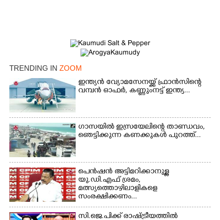
TRENDING IN
ZOOM
ഇന്ത്യൻ വ്യോമസേനയ്ക്ക് ഫ്രാൻസിന്റെ
വമ്പൻ ഓഫർ, കണ്ണുംനട്ട് ഇന്ത്യ...
ഗാസയിൽ ഇസ്രയേലിന്റെ താണ്ഡവം,
ഞെട്ടിക്കുന്ന കണക്കുകൾ പുറത്ത്...
×
Share this link
പെൻഷൻ അട്ടിമറിക്കാനുള്ള
യു.ഡി.എഫ് ശ്രമം,
മത്സ്യത്തൊഴിലാളികളെ
സംരക്ഷിക്കണം...
Copy Link
സി.ജെ.പിക്ക് രാഷ്ട്രീയത്തിൽ