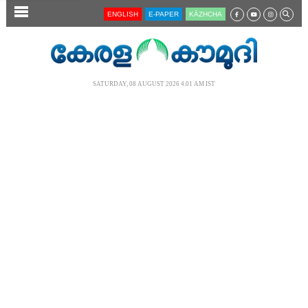
SECTIONS
ENGLISH
E-PAPER
KĀZHCHA
HOME
LATEST
SATURDAY, 08 AUGUST 2026 4.01 AM IST
AUDIO
NOTIFIED NEWS
POLL
KERALA
LOCAL
NEWS 360
CASE DIARY