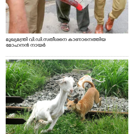
മുഖ്യമന്ത്രി വി.ഡി.സതീശനെ കാണാനെത്തിയ
മോഹനൻ നായർ