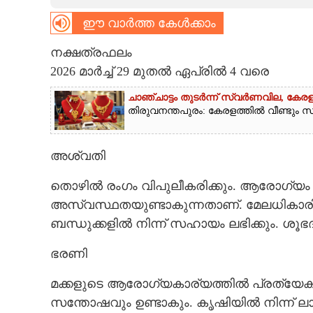
ഈ വാർത്ത കേൾക്കാം
CARTOONS
നക്ഷത്രഫലം
LITERATURE
2026 മാർച്ച് 29 മുതൽ ഏപ്രിൽ 4 വരെ
ചാഞ്ചാട്ടം തുടർന്ന് സ്വർണവില, കേരള
ZOOM
തിരുവനന്തപുരം: കേരളത്തിൽ വീണ്ടും സ്വ
CONTACT US
അശ്വതി
തൊഴിൽ രംഗം വിപുലീകരിക്കും. ആരോഗ്യം 
അസ്വസ്ഥതയുണ്ടാകുന്നതാണ്. മേലധികാരികള
ബന്ധുക്കളിൽ നിന്ന് സഹായം ലഭിക്കും. ശൂഭദ
ഭരണി
മക്കളുടെ ആരോഗ്യകാര്യത്തിൽ പ്രത്യേക
സന്തോഷവും ഉണ്ടാകും. കൃഷിയിൽ നിന്ന് ലാഭ