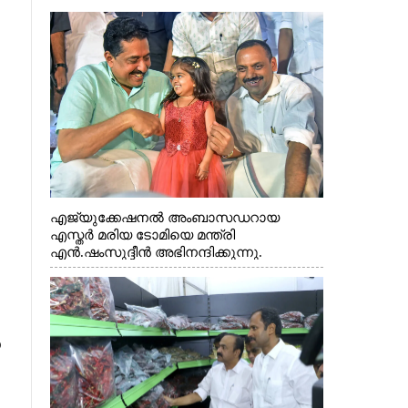
എജ്യുക്കേഷനൽ അംബാസഡറായ
എസ്തർ മരിയ ടോമിയെ മന്ത്രി
എൻ.ഷംസുദ്ദീൻ അഭിനന്ദിക്കുന്നു.
×
ൽ