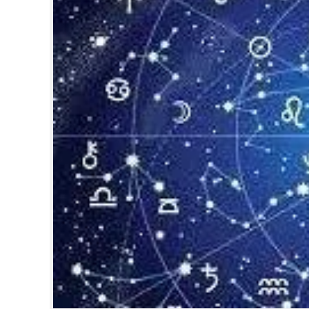
CINEMA
OPINION
PHOTOS
LIFESTYLE
SPIRITUAL
INFO+
ART
ASTRO