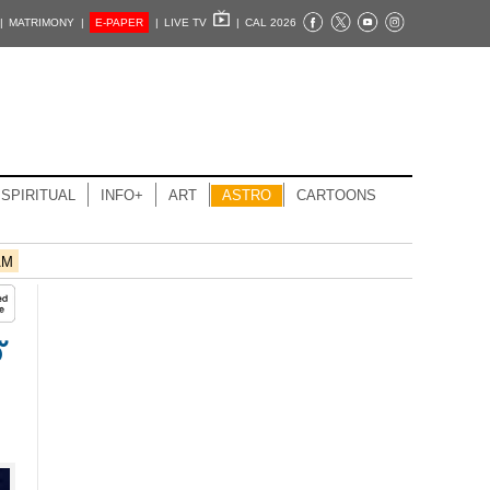
|
MATRIMONY |
E-PAPER
|
LIVE TV
|
CAL 2026
SPIRITUAL
INFO+
ART
ASTRO
CARTOONS
AM
​