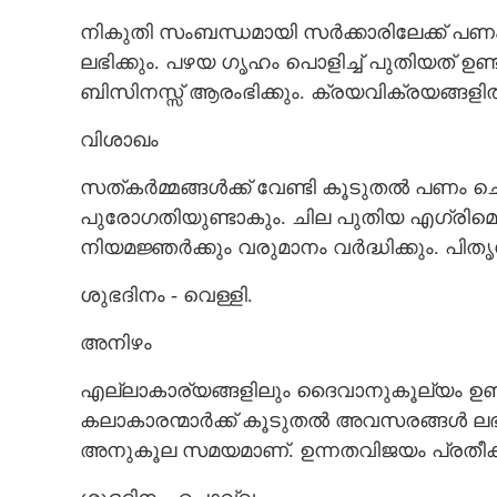
നികുതി സംബന്ധമായി സർക്കാരിലേക്ക് പണം
ലഭിക്കും. പഴയ ഗൃഹം പൊളിച്ച് പുതിയത് ഉണ്ടാ
ബിസിനസ്സ് ആരംഭിക്കും. ക്രയവിക്രയങ്ങളിൽ ന
വിശാഖം
സത്കർമ്മങ്ങൾക്ക് വേണ്ടി കൂടുതൽ പണം ചെ
പുരോഗതിയുണ്ടാകും. ചില പുതിയ എഗ്രിമെന്
നിയമജ്ഞർക്കും വരുമാനം വർദ്ധിക്കും. പ
ശുഭദിനം - വെള്ളി.
അനിഴം
എല്ലാകാര്യങ്ങളിലും ദൈവാനുകൂല്യം ഉണ്ടാ
കലാകാരന്മാർക്ക് കൂടുതൽ അവസരങ്ങൾ ലഭിക്
അനുകൂല സമയമാണ്. ഉന്നതവിജയം പ്രതീക്ഷി