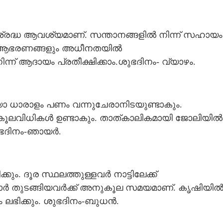
ശ്രദ്ധ ആവശ്യമാണ്. സന്താനങ്ങളിൽ നിന്ന് സഹായം
ങളും ആഭരണങ്ങളും അധീനതയിൽ
്ന് ആദായം പ്രതീക്ഷിക്കാം.ശുഭദിനം- വ്യാഴം.
ോ ധാരാളം പണം വന്നുചേരാനിടയുണ്ടാകും.
ൂലവിധികൾ ഉണ്ടാകും. താത്കാലികമായി ജോലിയിൽ
ശുഭദിനം-ഞായർ.
ും. ദൂര സ്ഥലത്തുള്ളവർ നാട്ടിലേക്ക്
്മാർ തുടങ്ങിയവർക്ക് അനുകൂല സമയമാണ്. കൃഷിയി
Share this link
 ലഭിക്കും. ശുഭദിനം-ബുധൻ.