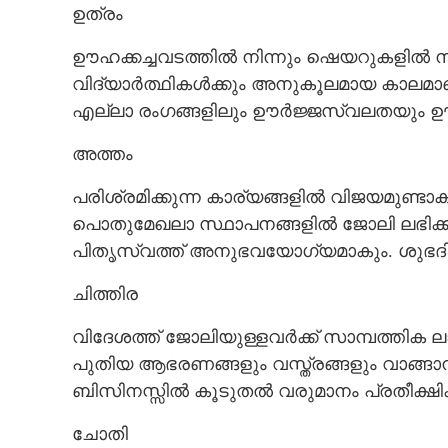
ഉത്രം
ഊഹക്കച്ചവടത്തിൽ നിന്നും ഷെയറുകളിൽ നിന്നു
വിദ്യാർത്ഥികൾക്കും അനുകൂലമായ കാലമാണ
എല്ലാ രംഗങ്ങളിലും ഊർജ്ജസ്വലതയും ഊഷ്മള
അത്തം
പരിശ്രമിക്കുന്ന കാര്യങ്ങളിൽ വിജയമുണ്
പൊതുമേഖലാ സ്ഥാപനങ്ങളിൽ ജോലി ലഭിക്കും. 
പിതൃസ്വത്ത് അനുഭവയോഗ്യമാകും. ശുഭദി
ചിത്തിര
വിദേശത്ത് ജോലിയുള്ളവർക്ക് സാമ്പത്തിക ലാഭമ
പുതിയ ആഭരണങ്ങളും വസ്ത്രങ്ങളും വാങ്ങാനിട
ബിസിനസ്സിൽ കൂടുതൽ വരുമാനം പ്രതീക്ഷിക
ചോതി