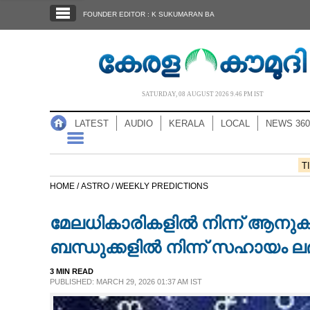
SECTIONS
FOUNDER EDITOR : K SUKUMARAN BA
HOME
LATEST
AUDIO
SATURDAY, 08 AUGUST 2026 9.46 PM IST
NOTIFIED NEWS
LATEST
AUDIO
KERALA
LOCAL
NEWS 360
POLL
KERALA
T
HOME /
ASTRO /
WEEKLY PREDICTIONS
LOCAL
മേലധികാരികളിൽ നിന്ന് ആനുകൂല
NEWS 360
ബന്ധുക്കളിൽ നിന്ന് സഹായം ലഭി
3 MIN READ
CASE DIARY
PUBLISHED: MARCH 29, 2026 01:37 AM IST