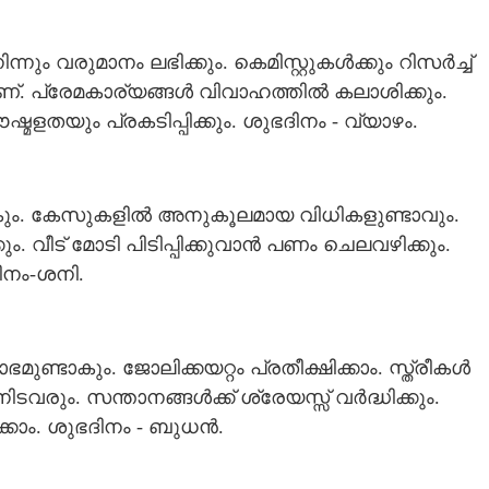
ം വരുമാനം ലഭിക്കും. കെമിസ്റ്റുകൾക്കും റിസർച്ച്
്. പ്രേമകാര്യങ്ങൾ വിവാഹത്തിൽ കലാശിക്കും.
തയും പ്രകടിപ്പിക്കും. ശുഭദിനം - വ്യാഴം.
ടാകും. കേസുകളിൽ അനുകൂലമായ വിധികളുണ്ടാവും.
വീട് മോടി പിടിപ്പിക്കുവാൻ പണം ചെലവഴിക്കും.
നം-ശനി.
ുണ്ടാകും. ജോലിക്കയറ്റം പ്രതീക്ഷിക്കാം. സ്ത്രീകൾ
വരും. സന്താനങ്ങൾക്ക് ശ്രേയസ്സ് വർദ്ധിക്കും.
്കാം. ശുഭദിനം - ബുധൻ.