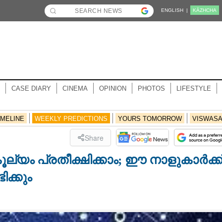
ENGLISH |
KĀZHCHA
CASE DIARY
CINEMA
OPINION
PHOTOS
LIFESTYLE
IMELINE
WEEKLY PREDICTIONS
YOURS TOMORROW
VISWAS
Share
്യം പ്രതീക്ഷിക്കാം; ഈ നാളുകാർക്ക്
ക്കും