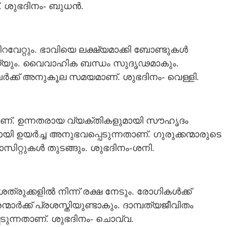
. ശുഭദിനം- ബുധൻ.
േറ്റും. ഭാവിയെ ലക്ഷ്യമാക്കി ബോണ്ടുകൾ
്യും. വൈവാഹിക ബന്ധം സുദൃഢമാകും.
ർക്ക് അനുകൂല സമയമാണ്. ശുഭദിനം- വെള്ളി.
താണ്. ഉന്നതരായ വ്യക്തികളുമായി സൗഹൃദം
യി ഉയർച്ച അനുഭവപ്പെടുന്നതാണ്. ഗുരുക്കന്മാരുടെ
പോസിറ്റുകൾ തുടങ്ങും. ശുഭദിനം-ശനി.
ത്രുക്കളിൽ നിന്ന് രക്ഷ നേടും. രോഗികൾക്ക്
ർക്ക് പ്രശസ്തിയുണ്ടാകും. ദാമ്പത്യജീവിതം
പെടുന്നതാണ്. ശുഭദിനം- ചൊവ്വ.