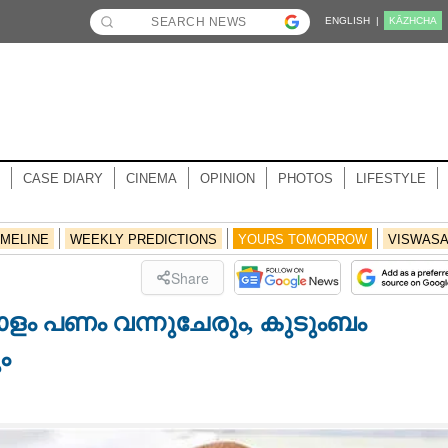
ENGLISH |
KĀZHCHA
CASE DIARY
CINEMA
OPINION
PHOTOS
LIFESTYLE
IMELINE
WEEKLY PREDICTIONS
YOURS TOMORROW
VISWAS
Share
ം പണം വന്നുചേരും, കുടുംബം
ം