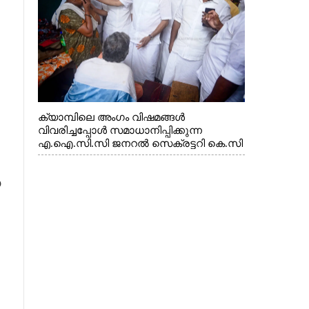
എക്സൈസ് വകുപ്പ് മന്ത്രി എം. ലിജു,
കൃഷിവകുപ്പ് മന്ത്രി ടി. സിദ്ദിഖ്, റെജി
ചെറിയാൻ എം. എൽ. എ എന്നിവർ സമീപം
ക്യാമ്പിലെ അംഗം വിഷമങ്ങൾ
വിവരിച്ചപ്പോൾ സമാധാനിപ്പിക്കുന്ന
എ.ഐ.സി.സി ജനറൽ സെക്രട്ടറി കെ.സി
വേണുഗോപാൽ എം.പി. സഹകരണ-
എക്സൈസ് വകുപ്പ് മന്ത്രി എം. ലിജു,
യ
എന്നിവർ