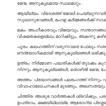
മേന്മ, അനുകൂലമായ സ്ഥലമാറ്റം .
ആയില്യം: വിദേശത്ത് ജോലി ചെയ്യുന്നവർക്ക
സുഖാനുഭവങ്ങൾ, മംഗള കർമ്മങ്ങൾക്ക് സാക
മകം: അംഗീകാരവും വിജയവും, സന്താനങ്ങൾ 
വിഷമതകളെല്ലാം മാറിക്കിട്ടും, അകന്നു കഴ
പൂരം: കലഹത്തിന് വരുന്നവരെ പോലും സരസമാ
ഔദ്യോഗികമായി ആനുകൂല്യങ്ങൾ ലഭിക്കും
ഉത്രം: നിർമ്മാണ പദ്ധതികൾക്ക് തുടക്കം 
നിന്നും ആനുകൂല്യങ്ങൾ, തൊഴിൽ മേന്മ, പേ
അത്തം: പ്രയാസങ്ങൾ പലരംഗത്ത് നിന്നും 
വിവാഹാലോചനകൾ മുടങ്ങും, അലസതയും മടിയു
ചിത്തിര: അശുഭ വാർത്തകൾ ശ്രവിക്കും, പര
ഉപദ്രവം, ക്ഷമയില്ലായ്മ, ആരോഗ്യ പ്രശ്നങ