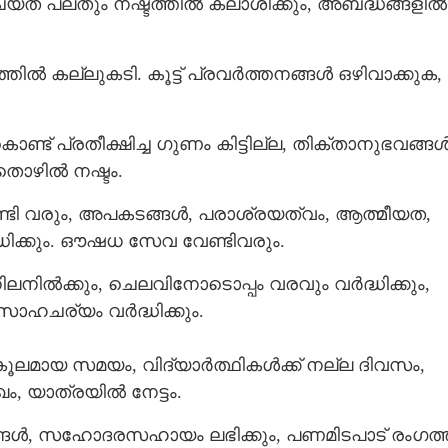
യ്ത പലതും നഷ്ടത്തിൽ കലാശിക്കും, അബദ്ധങ്ങളിൽ
ൽ കല്ലുകടി. കൂട്ട് പ്രവർത്തനങ്ങൾ ഒഴിവാക്കുക,
ട് പ്രതീക്ഷിച്ച ഗുണം കിട്ടില്ല, തിക്താനുഭവങ്ങൾ
തൊഴിൽ നഷ്ടം.
േണ്ടി വരും, അപകടങ്ങൾ, പരാശ്രയത്വം, ആത്മീയത,
ിക്കും. ഔഷധ സേവ വേണ്ടിവരും.
നിൽക്കും, ചെലവിനോടൊപ്പം വരവും വർദ്ധിക്കും,
ാഹചര്യം വർദ്ധിക്കും.
മായ സമയം, വിദ്യാർത്ഥികൾക്ക് നല്ല ദിവസം,
ം, യാത്രയിൽ നേട്ടം.
്ങൾ, സഹോദരസഹായം ലഭിക്കും, പണമിടപാട് രംഗത്ത