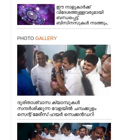
ഈ നാളുകാർക്ക്
വിദേശത്തുള്ളവരുമായി
ബന്ധപ്പെട്ട്
ബിസിനസുകൾ നടത്തും,
ദീർഘകാലമായുള്ള
രോഗത്തിന് ആശ്വാസം
PHOTO
GALLERY
×
ദുരിതാശ്വാസ ക്യാമ്പുകൾ
സന്ദർശിക്കുന്ന വേളയിൽ ചമ്പക്കുളം
സെന്റ് മേരീസ് ഹയർ സെക്കൻഡറി
സ്കൂളിലെ ക്യാമ്പിലെത്തിയ എ.ഐ.സി.സി
ജനറൽ സെക്രട്ടറി കെ.സി
വേണുഗോപാൽ എം.പി കുരുന്നിനെ
എടുത്ത് ലാളിച്ചപ്പോൾ. സഹകരണ-