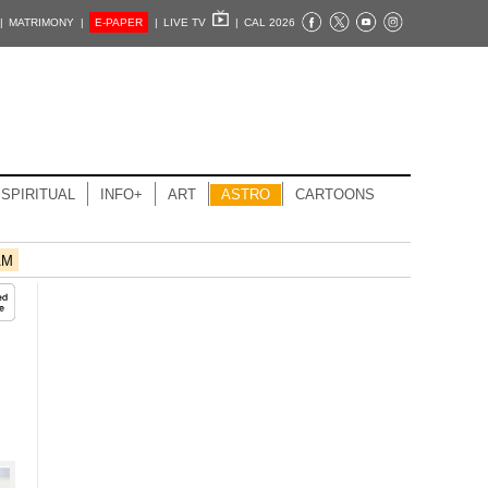
|
MATRIMONY |
E-PAPER
|
LIVE TV
|
CAL 2026
SPIRITUAL
INFO+
ART
ASTRO
CARTOONS
AM