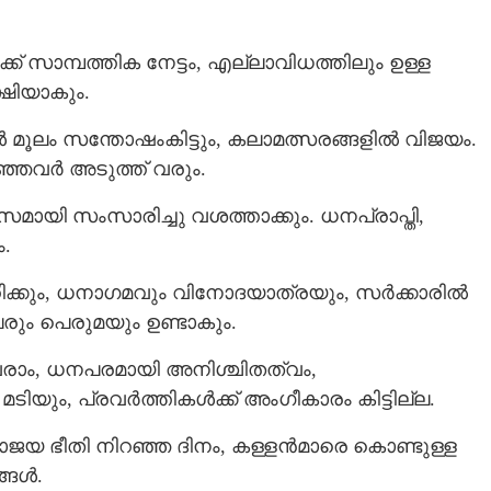
് സാമ്പത്തിക നേട്ടം, എല്ലാവിധത്തിലും ഉള്ള
്ഷിയാകും.
മൂലം സന്തോഷംകിട്ടും, കലാമത്സരങ്ങളിൽ വിജയം.
ിഞ്ഞവർ അടുത്ത് വരും.
യി സംസാരിച്ചു വശത്താക്കും. ധനപ്രാപ്തി,
.
കുറിക്കും, ധനാഗമവും വിനോദയാത്രയും, സർക്കാരിൽ
രും പെരുമയും ഉണ്ടാകും.
വരാം, ധനപരമായി അനിശ്ചിതത്വം,
ം, പ്രവർത്തികൾക്ക് അംഗീകാരം കിട്ടില്ല.
Share this link
ാജയ ഭീതി നിറഞ്ഞ ദിനം, കള്ളൻമാരെ കൊണ്ടുള്ള
്ങൾ.