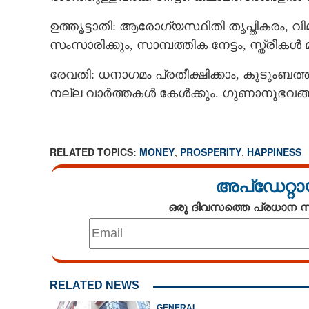
ഉത്തൃട്ടാതി: ആരോഗ്യസ്ഥിതി തൃപ്തികരം, 
സംസാരിക്കും, സാമ്പത്തിക നേട്ടം, സ്ത്രീ
രേവതി: ധനാഗമം പ്രതീക്ഷിക്കാം, കുടുംബ
നല്ല വാർത്തകൾ കേൾക്കും. ഗുണാനുഭവങ
RELATED TOPICS:
MONEY
,
PROSPERITY
,
HAPPINESS
അപ്ഡേറ്റാ
ഒരു ദിവസത്തെ പ്രധാന
RELATED NEWS
GENERAL