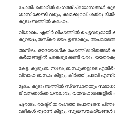
ചോതി: തൊഴിൽ രംഗത്ത് പ്രയാസങ്ങൾ കൂടും
ശാസിക്കേണ്ടി വരും, ക്ഷമക്കുറവ്. ശത്ര
ഇവരുടെ കൈയി
കുടുംബത്തിൽ കലഹം.
വന്നുചേരും, കു
ഐശ്വര്യം ഉണ്
വിശാഖം: എതിർ ലിംഗത്തിൽ പെട്ടവരുമായി
കുറയും,തസ്‌കര ഭയം ഉണ്ടാകും, അപവാദങ്
അനിഴം: ഔദ്യോഗിക രംഗത്ത് ദുരിതങ്ങൾ 
കർമ്മങ്ങളിൽ പങ്കെടുക്കേണ്ടി വരും. യാത
കേട്ട: കുടുംബ സുഖം,ബന്ധുക്കളുടെ എതിർ
വിവാഹ ബന്ധം കിട്ടും, കീർത്തി ,പദവി എന്നി
മൂലം: കുടുംബത്തിൽ സ്വസ്ഥതയും സമാധാനവ
ജീവനക്കാർക്ക് ധനലാഭം, വ്യവഹാരങ്ങളിൽ ഏർപ്
പൂരാടം: രാഷ്ട്രീയ രംഗത്ത് പൊതുജന പിന്
വഴികൾ തുറന്ന് കിട്ടും, സുഖസൗകര്യങ്ങൾ 