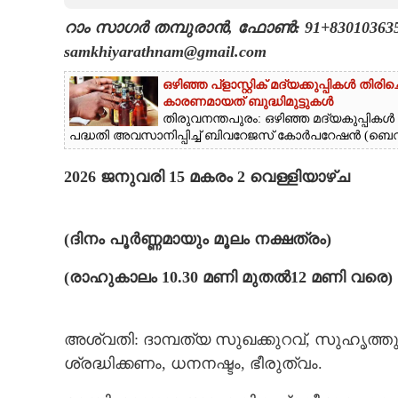
റാം സാഗർ തമ്പുരാൻ, ഫോൺ: 91+8301036352, 
CARTOONS
samkhiyarathnam@gmail.com
LITERATURE
ഒഴിഞ്ഞ പ്ളാസ്റ്റിക് മദ്യക്കുപ്പികൾ തി
കാരണമായത് ബുദ്ധിമുട്ടുകൾ
തിരുവനന്തപുരം: ഒഴിഞ്ഞ മദ്യകുപ്പികൾ 
ZOOM
പദ്ധതി അവസാനിപ്പിച്ച് ബിവറേജസ് കോർപറേഷൻ (ബെവ്‌‌
2026 ജനുവരി 15 മകരം 2 വെള്ളിയാഴ്ച
CONTACT US
(ദിനം പൂർണ്ണമായും മൂലം നക്ഷത്രം)
(രാഹുകാലം 10.30 മണി മുതൽ12 മണി വരെ)
അശ്വതി: ദാമ്പത്യ സുഖക്കുറവ്, സുഹൃത്ത
ശ്രദ്ധിക്കണം, ധനനഷ്ടം, ഭീരുത്വം.