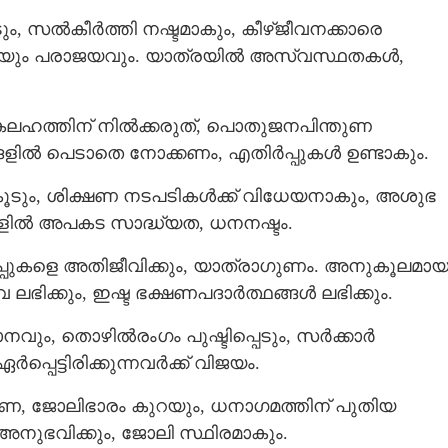
, സൽകീർത്തി നഷ്ടമാകും, കീഴ്‌ജീവനക്കാരെ
ു ഭീതിയും പരാജയവും. യാത്രയിൽ അസ്വസ്ഥതകൾ,
Copy Link
ൽ ഉടനെ‌ ധാരാളം പണം
ടുംബം നന്നാകും,
ടാകും
 കലഹത്തിന് നിൽക്കരുത്, പൊതുജനപിന്തുണ
ങളിൽ പെടാതെ നോക്കണം, എതിർപ്പുകൾ ഉണ്ടാകും.
കൂടും, ശിക്ഷണ നടപടികൾക്ക് വിധേയനാകും, അശുഭ
്രകളിൽ അപകട സാദ്ധ്യത, ധനനഷ്ടം.
പ്പുകളെ അതിജീവിക്കും, യാത്രാഗുണം. അനുകൂലമാ
വ ലഭിക്കും, ഇഷ്ട ഭക്ഷണപദാർത്ഥങ്ങൾ ലഭിക്കും.
ും, തൊഴിൽരംഗം പുഷ്ടിപ്പെടും, സർക്കാർ
പെട്ടിരിക്കുന്നവർക്ക് വിജയം.
തുണ, ജോലിഭാരം കുറയും, ധനാഗമത്തിന് പുതിയ
അനുഭവിക്കും, ജോലി സ്ഥിരമാകും.