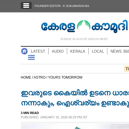
SECTIONS
FOUNDER EDITOR : K SUKUMARAN BA
HOME
LATEST
AUDIO
SUNDAY, 09 AUGUST 2026 6.41 PM IST
NOTIFIED NEWS
LATEST
AUDIO
KERALA
LOCAL
NEWS 360
POLL
KERALA
T
HOME /
ASTRO /
YOURS TOMORROW
LOCAL
ഇവരുടെ കൈയിൽ ഉടനെ‌ ധാരാള
NEWS 360
നന്നാകും, ഐശ്വര്യം ഉണ്ടാകു
3 MIN READ
CASE DIARY
PUBLISHED: JANUARY 15, 2026 06:29 PM IST