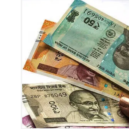
CINEMA
OPINION
PHOTOS
LIFESTYLE
SPIRITUAL
INFO+
ART
ASTRO