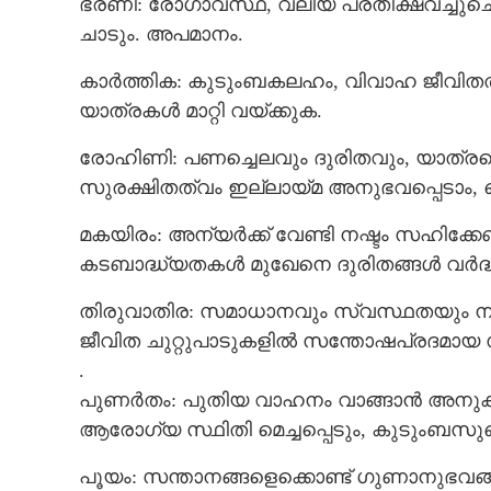
ഭരണി: രോഗാവസ്ഥ, വലിയ പ്രതീക്ഷവച്ചുചെ
ചാടും. അപമാനം.
കാർത്തിക: കുടുംബകലഹം, വിവാഹ ജീവിതത്തി
യാത്രകൾ മാറ്റി വയ്ക്കുക.
രോഹിണി: പണച്ചെലവും ദുരിതവും, യാത്രകൊണ്
സുരക്ഷിതത്വം ഇല്ലായ്മ അനുഭവപ്പെടാം, 
മകയിരം: അന്യർക്ക് വേണ്ടി നഷ്ടം സഹിക്ക
കടബാദ്ധ്യതകൾ മുഖേനെ ദുരിതങ്ങൾ വർദ്ധ
തിരുവാതിര: സമാധാനവും സ്വസ്ഥതയും നില
ജീവിത ചുറ്റുപാടുകളിൽ സന്തോഷപ്രദമായ സ
.
പുണർതം: പുതിയ വാഹനം വാങ്ങാൻ അനുകൂല
ആരോഗ്യ സ്ഥിതി മെച്ചപ്പെടും, കുടുംബസുഖ
പൂയം: സന്താനങ്ങളെക്കൊണ്ട് ഗുണാനുഭവങ