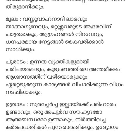
തീരുമാനിക്കും.
മൂലം : വസ്തുവാഹനാദി ലാഭവും
യാത്രാഗുണവും, മറ്റുള്ളവരുടെ ആദരവിന്
പാത്രമാകും, ആഗ്രഹങ്ങൾ നിറവേറും,
ധനപരമായ നേട്ടങ്ങൾ കൈവരിക്കാൻ
സാധിക്കും.
പൂരാടം : ഉന്നത വ്യക്തികളുമായി
പരിചയപ്പെടും, കുടുംബത്തിലെ അന്തരീക്ഷം
ആശ്വാസത്തിന് വഴിയൊരുക്കും,
ഏറ്റെടുക്കുന്ന കാര്യങ്ങൾ വിചാരിക്കുന്ന വിധം
നടപ്പിലാക്കും.
ഉത്രാടം : സ്വരച്ചേർച്ച ഇല്ലായ്‌മക്ക് പരിഹാരം
ഉണ്ടാവും, ഒരു അപൂർവ സൗഹൃദമോ
ആത്മബന്ധമോ ഉണ്ടാകും, നിർത്തിവച്ച
കർമപദ്ധതികൾ പുനഃരാരംഭിക്കും, ഉദ്യോഗം