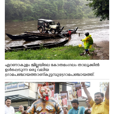
എറണാകുളം ജില്ലയിലെ കോതമംഗലം താലൂക്കിൽ
ഉൾപ്പെടുന്ന ഒരു വലിയ
ഗ്രാമപഞ്ചായത്താണ് കുട്ടമ്പുഴ ഗ്രാമ പഞ്ചായത്ത്.
ആദിവാസി ഊരുകളായ വെള്ളാരംകുത്ത്, കത്തിപ്പാറ,
ഉറിയംപെട്ടി, തേക്കല്ല്, വെട്ടിക്കല്ല്, മഞ്ചപ്പാറ എന്നീ ആറു
സ്ഥലങ്ങളിലേക്കുള്ള പ്രധാന സഞ്ചാര മാർഗമാണ് ഈ
കാണുന്ന കടത്ത് വള്ളം