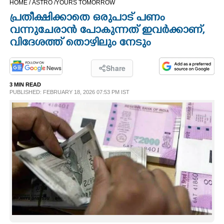
HOME /
ASTRO /
YOURS TOMORROW
CINEMA
പ്രതീക്ഷിക്കാതെ ഒരുപാട് പണം
വന്നുചേരാൻ പോകുന്നത് ഇവർക്കാണ്,
OPINION
വിദേശത്ത് തൊഴിലും നേടും
PHOTOS
Share
3 MIN READ
PUBLISHED: FEBRUARY 18, 2026 07:53 PM IST
LIFESTYLE
SPIRITUAL
INFO+
ART
ASTRO