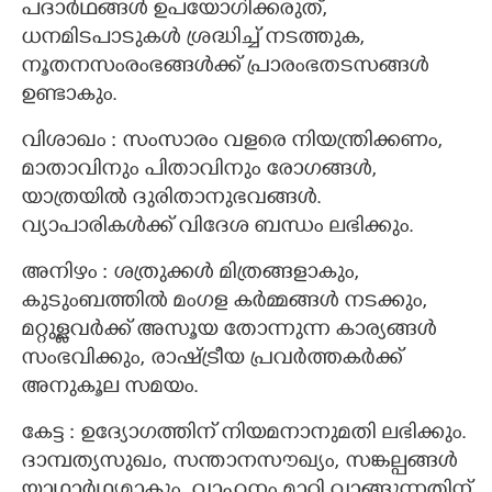
പദാർഥങ്ങൾ ഉപയോഗിക്കരുത്,
ധനമിടപാടുകൾ ശ്രദ്ധിച്ച് നടത്തുക,
നൂതനസംരംഭങ്ങൾക്ക് പ്രാരംഭതടസങ്ങൾ
ഉണ്ടാകും.
വിശാഖം : സംസാരം വളരെ നിയന്ത്രിക്കണം,
മാതാവിനും പിതാവിനും രോഗങ്ങൾ,
യാത്രയിൽ ദുരിതാനുഭവങ്ങൾ.
വ്യാപാരികൾക്ക് വിദേശ ബന്ധം ലഭിക്കും.
അനിഴം : ശത്രുക്കൾ മിത്രങ്ങളാകും,
കുടുംബത്തിൽ മംഗള കർമ്മങ്ങൾ നടക്കും,
മറ്റുള്ളവർക്ക് അസൂയ തോന്നുന്ന കാര്യങ്ങൾ
സംഭവിക്കും, രാഷ്ട്രീയ പ്രവർത്തകർക്ക്
അനുകൂല സമയം.
കേട്ട : ഉദ്യോഗത്തിന് നിയമനാനുമതി ലഭിക്കും.
ദാമ്പത്യസുഖം, സന്താനസൗഖ്യം, സങ്കല്പങ്ങൾ
യാഥാർഥ്യമാകും, വാഹനം മാറ്റി വാങ്ങുന്നതിന്