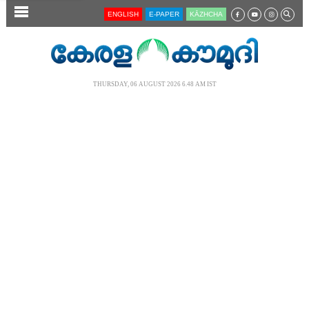
SECTIONS
ENGLISH
E-PAPER
KĀZHCHA
HOME
LATEST
THURSDAY, 06 AUGUST 2026 6.48 AM IST
AUDIO
NOTIFIED NEWS
POLL
KERALA
LOCAL
NEWS 360
CASE DIARY