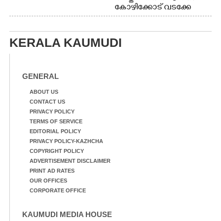
കോഴിക്കോട് വടക്കേ
വയലിൽ വെള്ളം
കയറിയതിനെ തുടർന്ന്
വീട്ടുസാധനങ്ങളുമായി
KERALA KAUMUDI
വെള്ളത്തിലൂടെ
നടന്നുവരുന്നവരെ
മതിലിനു മുകളിൽ നോക്കി
നിൽക്കുന്ന
GENERAL
നായ. ഫോട്ടോ: കെ.വിശ്വജി
ത്ത്
ABOUT US
CONTACT US
PRIVACY POLICY
TERMS OF SERVICE
EDITORIAL POLICY
PRIVACY POLICY-KAZHCHA
COPYRIGHT POLICY
ADVERTISEMENT DISCLAIMER
PRINT AD RATES
OUR OFFICES
CORPORATE OFFICE
KAUMUDI MEDIA HOUSE