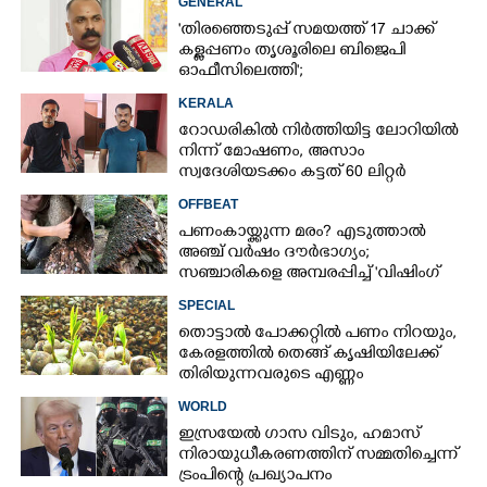
GENERAL
'തിരഞ്ഞെടുപ്പ് സമയത്ത് 17 ചാക്ക്
കള്ളപ്പണം തൃശൂരിലെ ബിജെപി
ഓഫീസിലെത്തി';
വെളിപ്പെടുത്തലുമായി മുൻ ഓഫീസ്
KERALA
സെക്രട്ടറി
റോഡരികിൽ നിർത്തിയിട്ട ലോറിയിൽ
നിന്ന് മോഷണം, അസാം
സ്വദേശിയടക്കം കട്ടത് 60 ലിറ്റർ
ഡീസൽ
OFFBEAT
പണം കായ്ക്കുന്ന മരം?​ എടുത്താൽ
അഞ്ച് വർഷം ദൗർഭാഗ്യം;
സഞ്ചാരികളെ അമ്പരപ്പിച്ച് 'വിഷിംഗ്
ട്രീസ്'
SPECIAL
തൊട്ടാല്‍ പോക്കറ്റില്‍ പണം നിറയും,
കേരളത്തില്‍ തെങ്ങ് കൃഷിയിലേക്ക്
തിരിയുന്നവരുടെ എണ്ണം
വര്‍ദ്ധിക്കുന്നു
WORLD
ഇസ്രയേൽ ഗാസ വിടും, ഹമാസ്
നിരായുധീകരണത്തിന് സമ്മതിച്ചെന്ന്
ട്രംപിന്റെ പ്രഖ്യാപനം