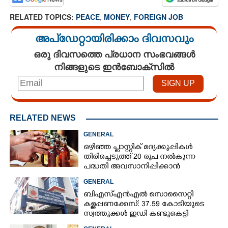
RELATED TOPICS:
PEACE
,
MONEY
,
FOREIGN JOB
അപ്ഡേറ്റായിരിക്കാം ദിവസവും
ഒരു ദിവസത്തെ പ്രധാന സംഭവങ്ങൾ
നിങ്ങളുടെ ഇൻബോക്സിൽ
×
Share this link
RELATED NEWS
GENERAL
Copy Link
ഒഴിഞ്ഞ പ്ളാസ്റ്റിക് മദ്യക്കുപ്പികൾ
തിരിച്ചെടുത്ത് 20 രൂപ നൽകുന്ന
പദ്ധതി അവസാനിപ്പിക്കാൻ
ബെവ്‌കൊ,​ കാരണമായത്
GENERAL
ബുദ്ധിമുട്ടുകൾ
ബിഎസ്എൻഎൽ സൊസൈറ്റി
കള്ളപ്പണക്കേസ്: 37.59 കോടിയുടെ
സ്വത്തുക്കൾ ഇഡി കണ്ടുകെട്ടി