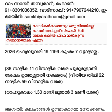
റാം സാഗർ തമ്പുരാൻ, ഫോൺ:
CARTOONS
91+8301036352, വാട്സാപ്പ് : 91+7907244210, ഇ-
മെയിൽ: samkhiyarathnam@gmail.com
LITERATURE
കോടികൾക്കൊന്നും ഒരു വിലയില്ലേ!
ബമ്പർ അടിച്ചത് സ്‌പെയ്നിന്;
ലോകകപ്പിൽ ഫിഫ നൽകുന്ന
ZOOM
സമ്മാനത്തുക എത്ര?
2026 ഫെബ്രുവരി 19 1199 കുംഭം 7 വ്യാഴാഴ്ച .
CONTACT US
(36 നാഴിക 11 വിനാഴിക വരെ പൂരുരുട്ടാതി
ശേഷം ഉത്തൃട്ടാതി നക്ഷത്രം) (ദ്വിതീയ തിഥി 22
നാഴിക 59 വിനാഴിക വരെ)
(രാഹുകാലം 1.30 മണി മുതൽ 3 മണി വരെ)
അശ്വതി: കലഹങ്ങൾ ഉണ്ടാകാതെ നോക്കണം,