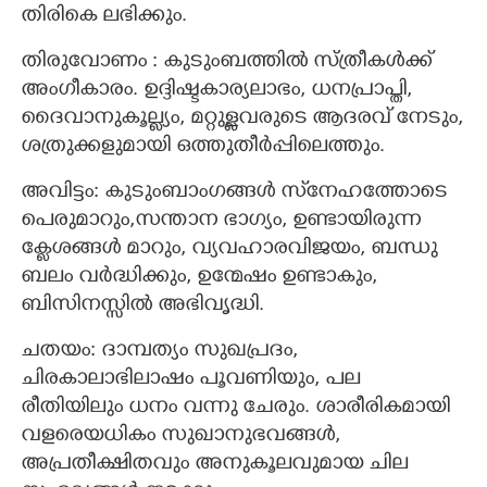
തിരികെ ലഭിക്കും.
തിരുവോണം : കുടുംബത്തിൽ സ്ത്രീകൾക്ക്
അംഗീകാരം. ഉദ്ദിഷ്ടകാര്യലാഭം, ധനപ്രാപ്തി,
ദൈവാനുകൂല്ല്യം, മറ്റുള്ളവരുടെ ആദരവ് നേടും,
ശത്രുക്കളുമായി ഒത്തുതീർപ്പിലെത്തും.
അവിട്ടം: കുടുംബാംഗങ്ങൾ സ്‌നേഹത്തോടെ
പെരുമാറും,സന്താന ഭാഗ്യം, ഉണ്ടായിരുന്ന
ക്ലേശങ്ങൾ മാറും, വ്യവഹാരവിജയം, ബന്ധു
ബലം വർദ്ധിക്കും, ഉന്മേഷം ഉണ്ടാകും,
ബിസിനസ്സിൽ അഭിവൃദ്ധി.
ചതയം: ദാമ്പത്യം സുഖപ്രദം,
ചിരകാലാഭിലാഷം പൂവണിയും, പല
രീതിയിലും ധനം വന്നു ചേരും. ശാരീരികമായി
വളരെയധികം സുഖാനുഭവങ്ങൾ,
അപ്രതീക്ഷിതവും അനുകൂലവുമായ ചില