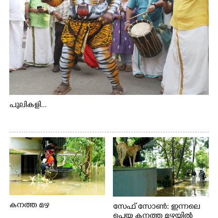
പുലികളി...
കനത്ത മഴ
സേഫ് സോൺ: ഇന്നലെ
പെയ്ത കനത്ത മഴയിൽ