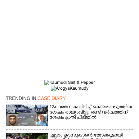
×
Share this link
Copy Link
TRENDING IN
CASE DIARY
12കാരനെ കാറിടിച്ച് കൊലപ്പെടുത്തിയ
ശേഷം രാജ്യംവിട്ടു; രണ്ട് വർഷത്തിന്
ശേഷം പ്രതി പിടിയിൽ
എട്ടാം ക്ളാസുകാരൻ തോക്കുമായി