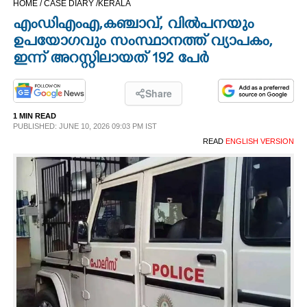
HOME /
CASE DIARY /
KERALA
CINEMA
എംഡിഎംഎ,കഞ്ചാവ്, വിൽപനയും
ഉപയോഗവും സംസ്ഥാനത്ത് വ്യാപകം,
OPINION
ഇന്ന് അറസ്റ്റിലായത് 192 പേർ
PHOTOS
Share
1 MIN READ
PUBLISHED: JUNE 10, 2026 09:03 PM IST
LIFESTYLE
READ
ENGLISH VERSION
SPIRITUAL
INFO+
ART
ASTRO