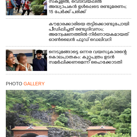
സ്കൂളിൽ, വെടിവയ്പ്പിൽ
അദ്ധ്യാപകൻ ഉൾപ്പെടെ രണ്ടുമരണം;
15 പേർക്ക് പരിക്ക്
കൗമാരക്കാരിയെ തട്ടിക്കൊണ്ടുപോയി
പീഡിപ്പിച്ചത് രണ്ടുദിവസം;
അന്വേഷണത്തിൽ നിർണായകമായത്
ഓൺലൈൻ ഫുഡ് ഡെലിവറി
നെടുമങ്ങാട്ടെ ഒന്നര വയസുകാരന്റെ
കൊലപാതകം: കുറ്റപത്രം ഉടൻ
സമർപ്പിക്കണമെന്ന് ഹൈക്കോടതി
PHOTO
GALLERY