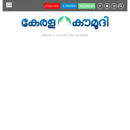
SECTIONS
ENGLISH
E-PAPER
KĀZHCHA
HOME
LATEST
FRIDAY, 07 AUGUST 2026 3.50 PM IST
AUDIO
NOTIFIED NEWS
POLL
KERALA
LOCAL
NEWS 360
CASE DIARY