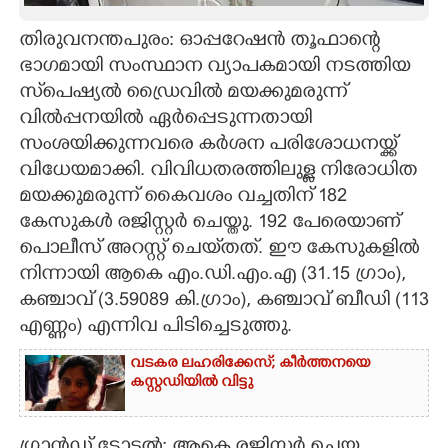
CARTOONS
തിരുവനന്തപുരം: ഓപ്പറേഷൻ തൂഫാന്റെ
ഭാഗമായി സംസ്ഥാന വ്യാപകമായി നടത്തിയ
സ്‌പെഷ്യൽ ഡ്രൈവിൽ മയക്കുമരുന്ന്
LITERATURE
വിൽപ്പനയിൽ ഏർപ്പെടുന്നതായി
സംശയിക്കുന്നവരെ കർശന പരിശോധനയ്ക്ക്
ZOOM
വിധേയമാക്കി. വിവിധതരത്തിലുള്ള നിരോധിത
മയക്കുമരുന്ന് കൈവശം വച്ചതിന് 182
CONTACT US
കേസുകൾ രജിസ്റ്റർ ചെയ്തു. 192 പേരെയാണ്
പൊലീസ് അറസ്റ്റ്‌ ചെയ്‌തത്. ഈ കേസുകളിൽ
നിന്നായി ആകെ എം.ഡി.എം.എ (31.15 ഗ്രാം),
കഞ്ചാവ് (3.59089 കി.ഗ്രാം), കഞ്ചാവ് ബീഡി (113
എണ്ണം) എന്നിവ പിടിച്ചെടുത്തു.
വടകര ലഹരിക്കേസ്; കീർത്തനയെ
കസ്റ്റഡിയിൽ വിട്ടു
ഗ്രാൻഡ് ടോട്ടൽ: ആകെ രജിസ്റ്റർ ചെയ്ത