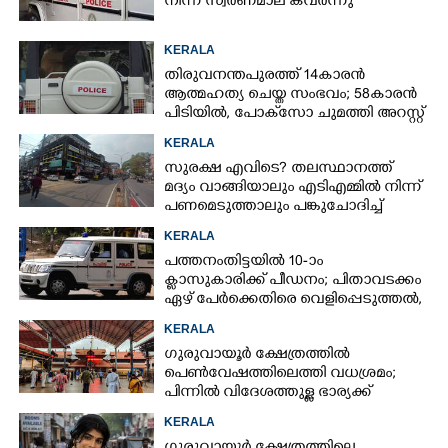
നിന്ന് സ്വർണമാല കവർന്നു
KERALA
തിരുവനന്തപുരത്ത് 14കാരൻ
ആത്മഹത്യ ചെയ്ത സംഭവം; 58കാരൻ
പിടിയിൽ, പോക്‌സോ ചുമത്തി അറസ്റ്റ്
KERALA
സുരക്ഷ എവിടെ?​ തലസ്ഥാനത്ത്
മദ്യം വാങ്ങിയാലും എടിഎമ്മിൽ നിന്ന്
പണമെടുത്താലും പങ്കുചോദിച്ച്
സാമൂഹ്യവിരുദ്ധർ
KERALA
പത്തനംതിട്ടയിൽ 10-ാം
ക്ലാസുകാരിക്ക് പീഡനം; പിതാവടക്കം
ഏഴ് പേർക്കെതിരെ വെളിപ്പെടുത്തൽ,
മൂന്നുപേർ അറസ്റ്റിൽ
KERALA
ഗുരുവായൂർ ക്ഷേത്രത്തിൽ
പെൺവേഷത്തിലെത്തി വധശ്രമം;
പിന്നിൽ വിദേശത്തുള്ള ഭാര്യക്ക്
ചിത്രങ്ങൾ അയച്ചതിലെ പക
KERALA