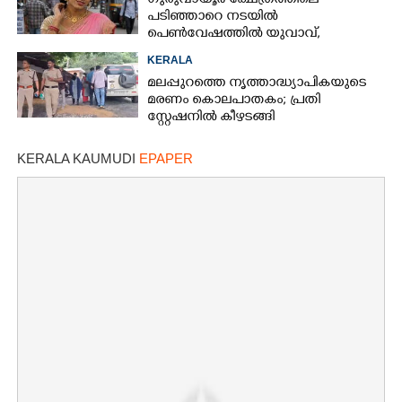
ഗുരുവായൂർ ക്ഷേത്രത്തിലെ
പടിഞ്ഞാറെ നടയിൽ
പെൺവേഷത്തിൽ യുവാവ്,​
കസ്റ്റഡിയിലെടുത്തപ്പോൾ
KERALA
തെളിഞ്ഞത് വൻഗൂഢാലോചന
മലപ്പുറത്തെ നൃത്താദ്ധ്യാപികയുടെ
മരണം കൊലപാതകം; പ്രതി
സ്റ്റേഷനിൽ കീഴടങ്ങി
KERALA KAUMUDI
EPAPER