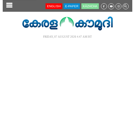
SECTIONS
ENGLISH
E-PAPER
KĀZHCHA
HOME
LATEST
FRIDAY, 07 AUGUST 2026 4.47 AM IST
AUDIO
NOTIFIED NEWS
POLL
KERALA
LOCAL
NEWS 360
CASE DIARY