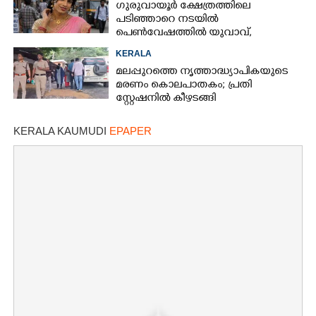
ഗുരുവായൂർ ക്ഷേത്രത്തിലെ
പടിഞ്ഞാറെ നടയിൽ
പെൺവേഷത്തിൽ യുവാവ്,​
കസ്റ്റഡിയിലെടുത്തപ്പോൾ
KERALA
തെളിഞ്ഞത് വൻഗൂഢാലോചന
മലപ്പുറത്തെ നൃത്താദ്ധ്യാപികയുടെ
മരണം കൊലപാതകം; പ്രതി
സ്റ്റേഷനിൽ കീഴടങ്ങി
KERALA KAUMUDI
EPAPER