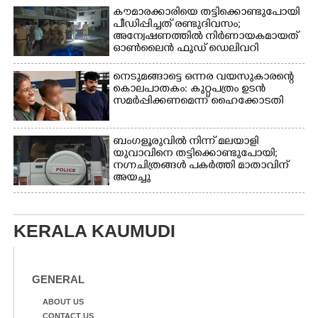
കൗമാരക്കാരിയെ തട്ടിക്കൊണ്ടുപോയി
പീഡിപ്പിച്ചത് രണ്ടുദിവസം;
അന്വേഷണത്തിൽ നിർണായകമായത്
ഓൺലൈൻ ഫുഡ് ഡെലിവറി
നെടുമങ്ങാട്ടെ ഒന്നര വയസുകാരന്റെ
കൊലപാതകം: കുറ്റപത്രം ഉടൻ
സമർപ്പിക്കണമെന്ന് ഹൈക്കോടതി
ബംഗളൂരുവിൽ നിന്ന് മലയാളി
യുവാവിനെ തട്ടിക്കൊണ്ടുപോയി;
നഗ്നചിത്രങ്ങൾ പകർത്തി മാതാവിന്
അയച്ചു
KERALA KAUMUDI
GENERAL
ABOUT US
CONTACT US