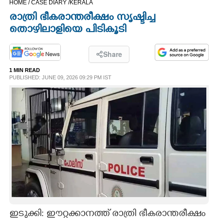
HOME /
CASE DIARY /
KERALA
CINEMA
രാത്രി ഭീകരാന്തരീക്ഷം സൃഷ്ടിച്ച
തൊഴിലാളിയെ പിടികൂടി
OPINION
Share
PHOTOS
1 MIN READ
PUBLISHED: JUNE 09, 2026 09:29 PM IST
LIFESTYLE
SPIRITUAL
INFO+
ART
ASTRO
ഇടുക്കി: ഈറ്റക്കാനത്ത് രാത്രി ഭീകരാന്തരീക്ഷം