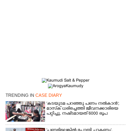
×
Share this link
TRENDING IN
CASE DIARY
'കടയുടമ പറഞ്ഞു പണം നൽകാൻ';
മാസ്‌ക് ധരിച്ചെത്തി ജീവനക്കാരിയെ
പറ്റിച്ചു, നഷ്‌ടമായത് 6000 രൂപ
Copy Link
'പണമില്ലെങ്കിൽ പോയി ചാകണം',