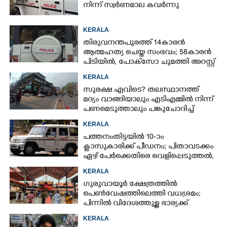
നിന്ന് സ്വർണമാല കവർന്നു
KERALA
തിരുവനന്തപുരത്ത് 14കാരൻ
ആത്മഹത്യ ചെയ്ത സംഭവം; 58കാരൻ
പിടിയിൽ, പോക്‌സോ ചുമത്തി അറസ്റ്റ്
KERALA
സുരക്ഷ എവിടെ?​ തലസ്ഥാനത്ത്
മദ്യം വാങ്ങിയാലും എടിഎമ്മിൽ നിന്ന്
പണമെടുത്താലും പങ്കുചോദിച്ച്
സാമൂഹ്യവിരുദ്ധർ
KERALA
പത്തനംതിട്ടയിൽ 10-ാം
ക്ലാസുകാരിക്ക് പീഡനം; പിതാവടക്കം
ഏഴ് പേർക്കെതിരെ വെളിപ്പെടുത്തൽ,
മൂന്നുപേർ അറസ്റ്റിൽ
KERALA
ഗുരുവായൂർ ക്ഷേത്രത്തിൽ
പെൺവേഷത്തിലെത്തി വധശ്രമം;
പിന്നിൽ വിദേശത്തുള്ള ഭാര്യക്ക്
ചിത്രങ്ങൾ അയച്ചതിലെ പക
KERALA