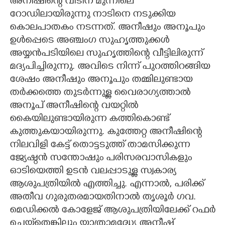
അനീഷിന്റെ വീടിന് മുന്നിലെ
റോഡിലായിരുന്നു നാടിനെ നടുക്കിയ
കൊലപാതകം നടന്നത്. അനീഷും അനൂപും
ഉൾപ്പെടെ അഞ്ചംഗ സുഹൃത്തുക്കൾ
അയ്യൻപടിയിലെ സുഹൃത്തിന്റെ വീട്ടിലിരുന്ന്
മദ്യപിച്ചിരുന്നു. അവിടെ നിന്ന് പുറത്തിറങ്ങിയ
ശേഷം അനീഷും അനൂപും തമ്മിലുണ്ടായ
തർക്കത്തെ തുടർന്നുള്ള വൈരാഗ്യത്താൽ
അനൂപ് അനീഷിന്റെ വയറ്റിൽ
കൈയിലുണ്ടായിരുന്ന കത്തികൊണ്ട്
കുത്തുകയായിരുന്നു. കുത്തേറ്റ അനീഷിന്റെ
നിലവിളി കേട്ട് തൊട്ടടുത്ത് താമസിക്കുന്ന
ജ്യേഷ്ഠൻ സന്തോഷും പരിസരവാസികളും
ഓടിയെത്തി ഉടൻ വലപ്പാടുള്ള സ്വകാര്യ
ആശുപത്രിയിൽ എത്തിച്ചു. എന്നാൽ,​ പരിക്ക്
അതീവ ഗുരുതരമായതിനാൽ തൃശൂർ ഗവ.
മെഡിക്കൽ കോളേജ് ആശുപത്രിയിലേക്ക് റഫർ
ചെയ്‌തെങ്കിലും യാത്രാമദ്ധ്യേ അനീഷ്