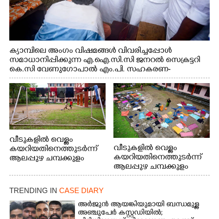
ക്യാമ്പിലെ അംഗം വിഷമങ്ങൾ വിവരിച്ചപ്പോൾ
സമാധാനിപ്പിക്കുന്ന എ.ഐ.സി.സി ജനറൽ സെക്രട്ടറി
കെ.സി വേണുഗോപാൽ എം.പി. സഹകരണ-
എക്സൈസ് വകുപ്പ് മന്ത്രി എം. ലിജു, എന്നിവർ
വീടുകളിൽ വെള്ളം
വീടുകളിൽ വെള്ളം
കയറിയതിനെത്തുടർന്ന്
കയറിയതിനെത്തുടർന്ന്
ആലപ്പുഴ ചമ്പക്കുളം
ആലപ്പുഴ ചമ്പക്കുളം
ഫാദർ തോമസ്
ഫാദർ തോമസ്
പോരൂക്കര സെൻട്രൽ
പോരൂക്കര സെൻട്രൽ
സ്കൂളിലെ ദുരിതാശ്വാസ
TRENDING IN
CASE DIARY
സ്കൂളിലെ ദുരിതാശ്വാസ
ക്യാമ്പിലെത്തിയവർ
ക്യാമ്പിലെത്തിയവർ മഴ
വസ്ത്രങ്ങൾ
അർജുൻ ആയങ്കിയുമായി ബന്ധമുള്ള
അഞ്ചുപേർ കസ്റ്റഡിയിൽ;
മാറിനിന്ന ഇടവേളയിൽ
ഉണക്കാനിട്ടിരിക്കുന്ന