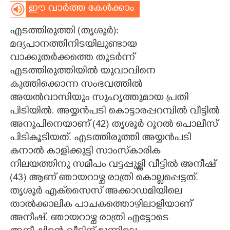
ഈ വാർത്ത കേൾക്കാം
CARTOONS
എടത്തിരുത്തി (തൃശൂർ):
മദ്യപാനത്തിനിടയിലുണ്ടായ
LITERATURE
വാക്കുതർക്കത്തെ തുടർന്ന്
എടത്തിരുത്തിയിൽ യുവാവിനെ
ZOOM
കുത്തിക്കൊന്ന സംഭവത്തിൽ
അയൽവാസിയും സുഹൃത്തുമായ പ്രതി
CONTACT US
പിടിയിൽ. അയ്യൻപടി കൊട്ടാരപ്പറമ്പിൽ വീട്ടിൽ
അനൂപിനെയാണ് (42) തൃശൂർ റൂറൽ പൊലീസ്
പിടികൂടിയത്. എടത്തിരുത്തി അയ്യൻപടി
കനാൽ കാളിക്കുട്ടി സാംസ്‌കാരിക
നിലയത്തിനു സമീപം വട്ടപ്പുള്ളി വീട്ടിൽ അനീഷ്
(43) ആണ് ഞായറാഴ്ച രാത്രി കൊല്ലപ്പെട്ടത്.
തൃശൂർ എക്‌സൈസ് അക്കാഡമിയിലെ
താൽക്കാലിക പാചകത്തൊഴിലാളിയാണ്
അനീഷ്. ഞായറാഴ്ച രാത്രി എട്ടോടെ