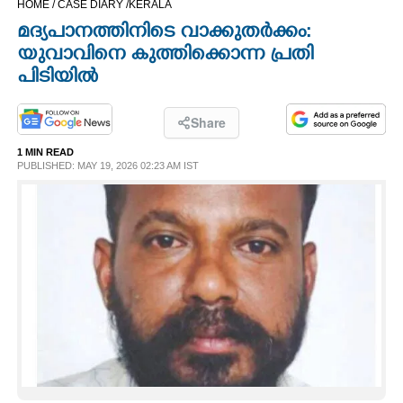
HOME /
CASE DIARY /
KERALA
CINEMA
മദ്യപാനത്തിനിടെ വാക്കുതർക്കം:
യുവാവിനെ കുത്തിക്കൊന്ന പ്രതി
OPINION
പിടിയിൽ
PHOTOS
Share
1 MIN READ
PUBLISHED: MAY 19, 2026 02:23 AM IST
LIFESTYLE
SPIRITUAL
INFO+
ART
ASTRO