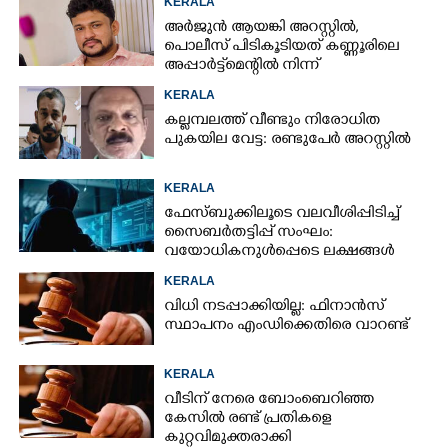
KERALA
അർജുൻ ആയങ്കി അറസ്റ്റിൽ,
പൊലീസ് പിടികൂടിയത് കണ്ണൂരിലെ
അപ്പാർട്ട്‌മെന്റിൽ നിന്ന്
KERALA
കല്ലമ്പലത്ത് വീണ്ടും നിരോധിത
പുകയില വേട്ട: രണ്ടുപേർ അറസ്റ്റിൽ
KERALA
ഫേസ്ബുക്കിലൂടെ വലവീശിപ്പിടിച്ച്
സൈബർതട്ടിപ്പ് സംഘം:
വയോധികനുൾപ്പെടെ ലക്ഷങ്ങൾ
നഷ്ടമായി
KERALA
വിധി നടപ്പാക്കിയില്ല: ഫിനാൻസ്
സ്ഥാപനം എംഡിക്കെതിരെ വാറണ്ട്
KERALA
വീടിന് നേരെ ബോംബെറിഞ്ഞ
കേസിൽ രണ്ട് പ്രതികളെ
കുറ്റവിമുക്തരാക്കി