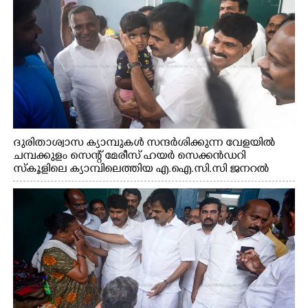
ദുരിതാശ്വാസ ക്യാമ്പുകൾ സന്ദർശിക്കുന്ന വേളയിൽ
ചമ്പക്കുളം സെന്റ് മേരീസ് ഹയർ സെക്കൻഡറി
സ്കൂളിലെ ക്യാമ്പിലെത്തിയ എ.ഐ.സി.സി ജനറൽ
സെക്രട്ടറി കെ.സി വേണുഗോപാൽ എം.പി കുരുന്നിനെ
എടുത്ത് ലാളിച്ചപ്പോൾ. സഹകരണ-എക്സൈസ്
വകുപ്പ് മന്ത്രി എം. ലിജു, കൃഷിവകുപ്പ് മന്ത്രി ടി. സിദ്ദിഖ്,
റെജി ചെറിയാൻ എം. എൽ. എ എന്നിവർ സമീപം