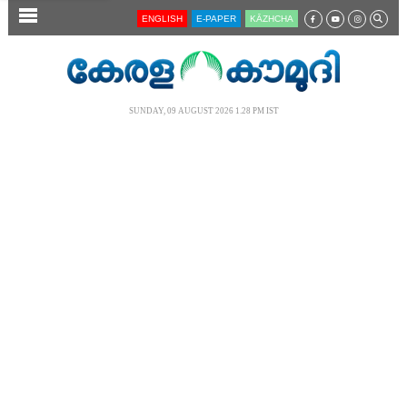
SECTIONS
ENGLISH
E-PAPER
KĀZHCHA
HOME
LATEST
SUNDAY, 09 AUGUST 2026 1.28 PM IST
AUDIO
NOTIFIED NEWS
POLL
KERALA
LOCAL
NEWS 360
CASE DIARY