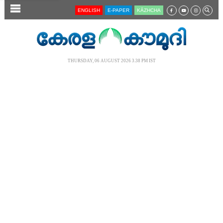
SECTIONS
ENGLISH
E-PAPER
KĀZHCHA
HOME
LATEST
THURSDAY, 06 AUGUST 2026 3.38 PM IST
AUDIO
NOTIFIED NEWS
POLL
KERALA
LOCAL
NEWS 360
CASE DIARY