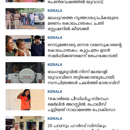
പെൺവേഷത്തിൽ യുവാവ്,​
കസ്റ്റഡിയിലെടുത്തപ്പോൾ
KERALA
തെളിഞ്ഞത് വൻഗൂഢാലോചന
മലപ്പുറത്തെ നൃത്താദ്ധ്യാപികയുടെ
മരണം കൊലപാതകം; പ്രതി
സ്റ്റേഷനിൽ കീഴടങ്ങി
KERALA
നെടുമങ്ങാട്ടെ ഒന്നര വയസുകാരന്റെ
കൊലപാതകം: കുറ്റപത്രം ഉടൻ
സമർപ്പിക്കണമെന്ന് ഹൈക്കോടതി
KERALA
ബംഗളൂരുവിൽ നിന്ന് മലയാളി
യുവാവിനെ തട്ടിക്കൊണ്ടുപോയി;
നഗ്നചിത്രങ്ങൾ പകർത്തി മാതാവിന്
അയച്ചു
KERALA
14കാരിയെ പീഡിപ്പിച്ച സ്‌നേഹ
മെർലിൻ അറസ്റ്റിൽ; പൊലീസ്
പൂട്ടിയത് നാലാമത്തെ പോക്‌സോ
കേസിൽ
KERALA
25 പവനും ഹാർഡ് ഡിസ്കും