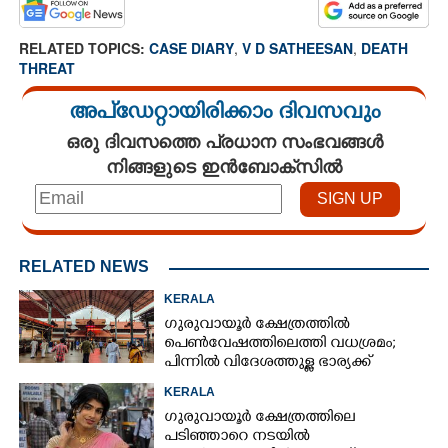
RELATED TOPICS:
CASE DIARY
,
V D SATHEESAN
,
DEATH
THREAT
അപ്ഡേറ്റായിരിക്കാം ദിവസവും
ഒരു ദിവസത്തെ പ്രധാന സംഭവങ്ങൾ
നിങ്ങളുടെ ഇൻബോക്സിൽ
RELATED NEWS
KERALA
ഗുരുവായൂർ ക്ഷേത്രത്തിൽ
പെൺവേഷത്തിലെത്തി വധശ്രമം;
പിന്നിൽ വിദേശത്തുള്ള ഭാര്യക്ക്
ചിത്രങ്ങൾ അയച്ചതിലെ പക
KERALA
ഗുരുവായൂർ ക്ഷേത്രത്തിലെ
പടിഞ്ഞാറെ നടയിൽ