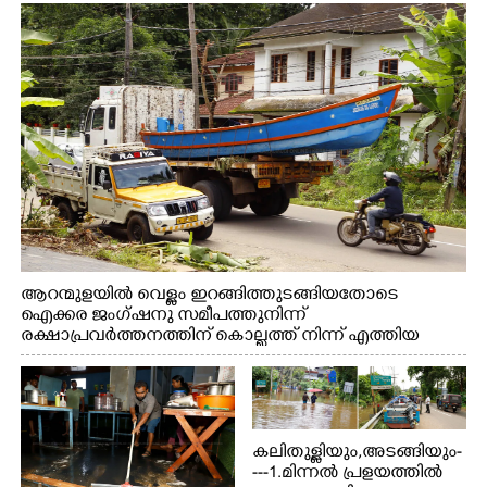
നീക്കം ചെയ്യുന്നു.
ആറന്മുളയിൽ വെള്ളം ഇറങ്ങിത്തുടങ്ങിയതോടെ
ഐക്കര ജംഗ്ഷനു സമീപത്തുനിന്ന്
രക്ഷാപ്രവർത്തനത്തിന് കൊല്ലത്ത് നിന്ന് എത്തിയ
ബോട്ടുകൾ തിരികെക്കൊണ്ടുപോകുന്നു.
കലിതുള്ളിയും,അടങ്ങിയും-
---1.മിന്നൽ പ്രളയത്തിൽ