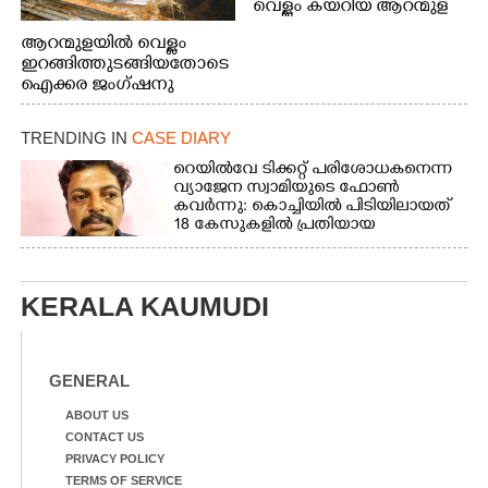
വെള്ളം കയറിയ ആറന്മുള
പെട്രോൾ പമ്പിന്
ആറന്മുളയിൽ വെള്ളം
സമീപത്തെ റോ‌ഡ് രണ്ടാം
ഇറങ്ങിത്തുടങ്ങിയതോടെ
തീയതിയിലെ
ഐക്കര ജംഗ്ഷനു
കാഴ്ച.2.വെള്ളം
സമീപം ആറന്മുള
ഇറങ്ങിപ്പോൾ
കിടങ്ങന്നൂർ റോഡിന്
ഇന്നലെത്തെ
TRENDING IN
CASE DIARY
സമീപം പ്രവർത്തിക്കു
കാഴ്ച.രക്ഷാപ്രവർത്തന
ആറന്മുള തട്ടുകട കഴുകി
റെയിൽവേ ടിക്കറ്റ് പരിശോധകനെന്ന
ത്തിന് ഓച്ചിറ അഴിക്കലിൽ
വൃത്തിയാക്കുന്നു.
വ്യാജേന സ്വാമിയുടെ ഫോൺ
നിന്ന്എത്തിച്ച ബോട്ടും.
കവർന്നു: കൊച്ചിയിൽ പിടിയിലായത്
18 കേസുകളിൽ പ്രതിയായ
തട്ടിപ്പുവീരൻ
KERALA KAUMUDI
GENERAL
ABOUT US
CONTACT US
PRIVACY POLICY
TERMS OF SERVICE