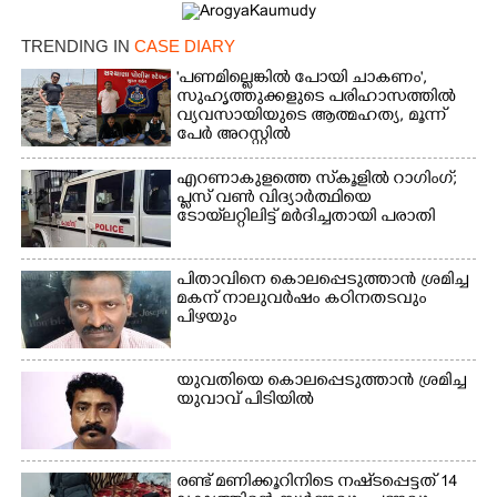
TRENDING IN
CASE DIARY
'പണമില്ലെങ്കിൽ പോയി ചാകണം',
സുഹൃത്തുക്കളുടെ പരിഹാസത്തിൽ
വ്യവസായിയുടെ ആത്മഹത്യ, മൂന്ന്
പേർ അറസ്റ്റിൽ
എറണാകുളത്തെ സ്‌കൂളിൽ റാഗിംഗ്;
പ്ലസ് വൺ വിദ്യാർത്ഥിയെ
ടോയ്‌ലറ്റിലിട്ട് മർദിച്ചതായി പരാതി
പിതാവിനെ കൊലപ്പെടുത്താൻ ശ്രമിച്ച
മകന് നാലുവർഷം കഠിനതടവും
പിഴയും
യുവതിയെ കൊലപ്പെടുത്താൻ ശ്രമിച്ച
യുവാവ് പിടിയിൽ
രണ്ട് മണിക്കൂറിനിടെ നഷ്‌ടപ്പെട്ടത് 14