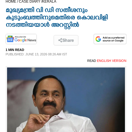
HOME /
CASE DIARY /
KERALA
CINEMA
മുഖ്യമന്ത്രി വി ഡി സതീശനും
കുടുംബത്തിനുമെതിരെ കൊലവിളി
OPINION
നടത്തിയയാൾ അറസ്റ്റിൽ
PHOTOS
Share
1 MIN READ
PUBLISHED: JUNE 13, 2026 08:26 AM IST
LIFESTYLE
READ
ENGLISH VERSION
SPIRITUAL
INFO+
ART
ASTRO