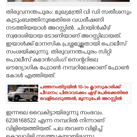
CARTOONS
തിരുവനന്തപുരം: മുഖ്യമന്ത്രി വി ഡി സതീശനും
കുടുംബത്തിനുമെതിരെ വധഭീഷണി
നടത്തിയയാൾ അറസ്റ്റിൽ. ചിറയിൻകീഴ്
LITERATURE
സ്വദേശിയായ ടോണിയാണ് അറസ്റ്റിലായത്.
ഇയാൾക്ക് മാനസിക പ്രശ്നമുള്ളതായി പൊലീസ്
ZOOM
സംശയിക്കുന്നു. തിരുവനന്തപുരം സിറ്റി
പൊലീസ് കമാൻഡിംഗ് സെന്ററിലെ
CONTACT US
ഔദ്യോഗിക ഫോൺ നമ്പറിലേക്കാണ് ഫോൺ
കോൾ എത്തിയത്.
പത്തനംതിട്ടയിൽ 10-ാം ക്ലാസുകാരിക്ക്
പീഡനം; പിതാവടക്കം ഏഴ് പേർക്കെതിരെ
വെളിപ്പെടുത്തൽ, മൂന്നുപേർ അറസ്റ്റിൽ
ഇന്നലെ വൈകിട്ടായിരുന്നു സംഭവം.
6238168522 എന്ന നമ്പറിൽ നിന്നാണ്
വിളിയെത്തിയത്. പല തവണ വിളിച്ച്