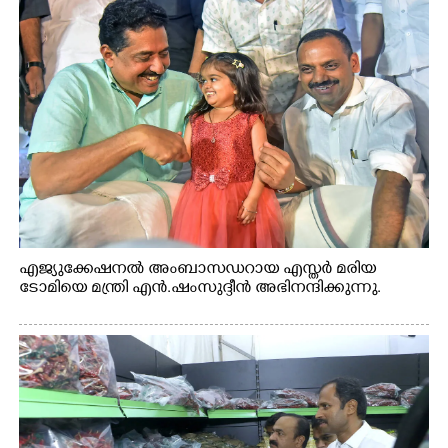
എജ്യുക്കേഷനൽ അംബാസഡറായ എസ്തർ മരിയ
ടോമിയെ മന്ത്രി എൻ.ഷംസുദ്ദീൻ അഭിനന്ദിക്കുന്നു.