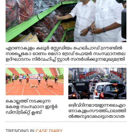
എറണാകുളം കലൂർ സ്റ്റേഡിയം ഹെലിപാഡ് ഗ്രൗണ്ടിൽ
സപ്ളൈകോ ഓണം മെഗാ ട്രേഡ് ഫെയർ സംസ്ഥാനതല
ഉദ്ഘാടനം നിർവഹിച്ച് സ്റ്റാൾ സന്ദർശിക്കുന്ന മുഖ്യമന്ത്രി
വി.ഡി. സതീശൻ. മന്ത്രി അനൂപ് ജേക്കബ് സമീപം
കൊല്ലത്ത് നടക്കുന്ന
ഒഴിവ് ദിനമായ ഇന്നലെ എറ
കേരള സംസ്ഥാന ഇന്റർ
ണാകുളം സൗത്ത് പാലത്തി
ഡിസ്ട്രിക്റ്റ് ക്ലബ്
ൽ അനുഭവപ്പെട്ട ഗതാഗത
അത്‌ലറ്റിക്
ക്കുരുക്ക്
ചാമ്പ്യൻഷിപ്പിൽ അണ്ടർ
20 ആൺകുട്ടികളുടെ 200
TRENDING IN
CASE DIARY