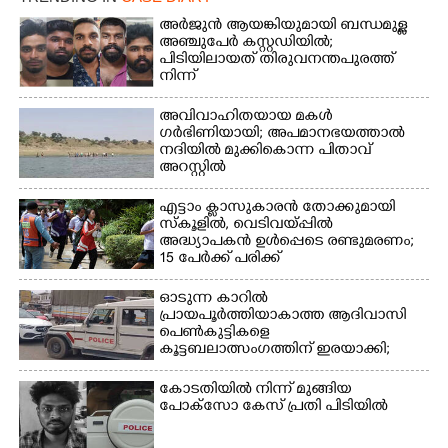
മീറ്റർ ഓട്ടം ഫൈനൽ
അർജുൻ ആയങ്കിയുമായി ബന്ധമുള്ള
മത്സരത്തിനിടെ സിന്തറ്റിക്
അഞ്ചുപേർ കസ്റ്റഡിയിൽ;
ട്രാക്കിന് കുറുകെ ഓടുന്ന
പിടിയിലായത് തിരുവനന്തപുരത്ത്
നായകൾ.
നിന്ന്
അവിവാഹിതയായ മകൾ
ഗർഭിണിയായി; അപമാനഭയത്താൽ
നദിയിൽ മുക്കികൊന്ന പിതാവ്
അറസ്റ്റിൽ
എട്ടാം ക്ളാസുകാരൻ തോക്കുമായി
സ്കൂളിൽ, വെടിവയ്പ്പിൽ
അദ്ധ്യാപകൻ ഉൾപ്പെടെ രണ്ടുമരണം;
15 പേർക്ക് പരിക്ക്
ഓടുന്ന കാറിൽ
പ്രായപൂർത്തിയാകാത്ത ആദിവാസി
പെൺകുട്ടികളെ
കൂട്ടബലാത്സംഗത്തിന് ഇരയാക്കി;
മൂന്ന് പേർ പിടിയിൽ
കോടതിയിൽ നിന്ന് മുങ്ങിയ
പോക്സോ കേസ് പ്രതി പിടിയിൽ