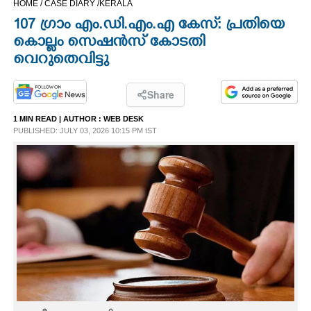
HOME /
CASE DIARY /
KERALA
CINEMA
107 ഗ്രാം എം.ഡി.എം.എ കേസ്: പ്രതിയെ
കൊല്ലം സെഷന്‍സ് കോടതി
OPINION
വെറുതെവിട്ടു
PHOTOS
Share
1 MIN READ
| AUTHOR :
WEB DESK
PUBLISHED: JULY 03, 2026 10:15 PM IST
LIFESTYLE
SPIRITUAL
INFO+
ART
ASTRO