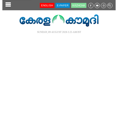
SECTIONS
ENGLISH
E-PAPER
KĀZHCHA
HOME
LATEST
SUNDAY, 09 AUGUST 2026 3.25 AM IST
AUDIO
NOTIFIED NEWS
POLL
KERALA
LOCAL
NEWS 360
CASE DIARY