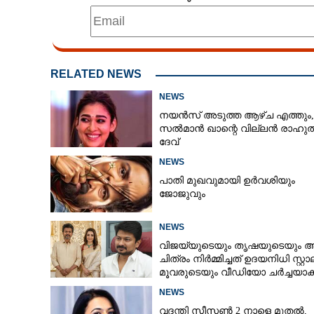
RELATED NEWS
NEWS
നയൻസ് അടുത്ത ആഴ്ച എത്തും,
സൽമാൻ ഖാന്റെ വില്ലൻ രാഹു
ദേവ്
NEWS
പാതി മുഖവുമായി ഉർവശിയും
ജോജുവും
NEWS
വിജയ്‌യുടെയും തൃഷയുടെയും 
ചിത്രം നിർമ്മിച്ചത് ഉദയനിധി സ്റ്റ
മൂവരുടെയും വീഡിയോ ചർച്ചയാകു
NEWS
വദന്തി സീസൺ 2 നാളെ മുതൽ,