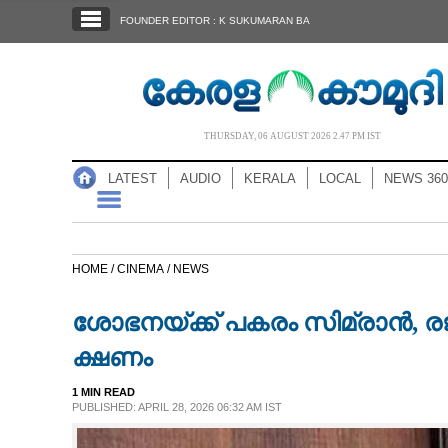
SECTIONS
FOUNDER EDITOR : K SUKUMARAN BA
HOME
LATEST
AUDIO
THURSDAY, 06 AUGUST 2026 2.47 PM IST
NOTIFIED NEWS
LATEST
AUDIO
KERALA
LOCAL
NEWS 360
POLL
KERALA
HOME /
CINEMA /
NEWS
LOCAL
ശോഭനയ്‌ക്ക് പകരം സിമ്രാൻ,​ 
NEWS 360
ക്ഷണം
1 MIN READ
CASE DIARY
PUBLISHED: APRIL 28, 2026 06:32 AM IST