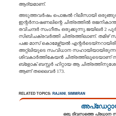
ആദ്യമാണ്.
അടുത്തവർഷം പൊങ്കൽ റിലീസായി ഒരുങ്ങുന
ഇന്റർനാഷണലിന്റെ ചിത്രത്തിൽ രജനികാന്ത് 
രവിചന്ദർ സംഗീതം ഒരുക്കുന്നു.ജയിലർ 2 പൂ
സിബിചക്രവർത്തി ചിത്രത്തിലാണ്. തമിഴ് സി
പക്ക മാസ് കാെമേഴ്സ്യൽ എന്റർടെയ്‌നറായിര
അറ്റ്‌ലിയുടെ സംവിധാന സഹായിയായിരുന
ശിവകാർത്തികേയൻ ചിത്രത്തിലൂടെയാണ് സ്വ
ബ്ളോക് ബസ്റ്റർ ഹിറ്റായ ആ ചിത്രത്തിനുശേ
ആണ് തലൈവർ 173.
ശോഭനയ്‌ക്ക് പകരം സിമ്രാൻ,​ രജനിയുടെ
വി
RELATED TOPICS:
RAJANI
,
SIMMRAN
അപ്ഡേറ്റാ
ഒരു ദിവസത്തെ പ്രധാന