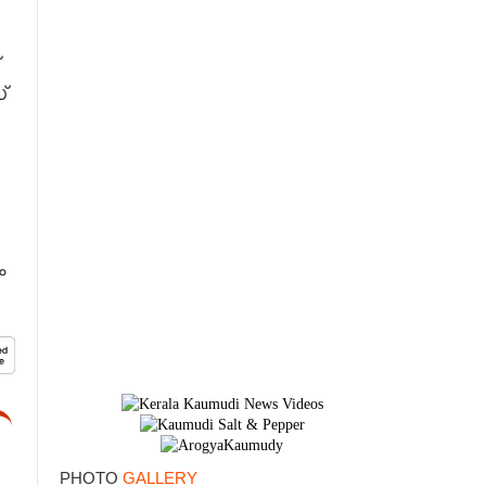
്
×
ം
PHOTO
GALLERY