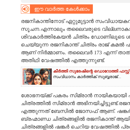
ഈ വാർത്ത കേൾക്കാം
CARTOONS
രജനികാന്തിനോട് ഏറ്റുമുട്ടാൻ സംവിധായകൻ 
LITERATURE
സൂചന.എന്നാലും തലൈവരുടെ വില്ലനാകാൻ 
ശിവകാർത്തികേയൻ ചിത്രം ഡോണിലൂടെ ശ്
ZOOM
ചെയ്യുന്ന രജനികാന്ത് ചിത്രം രാജ് ക
ആണ് നിർമ്മാണം. തലൈവർ 173 എന്ന് താത
അതിഥി വേഷത്തിൽ എത്തുന്നുണ്ട്.
CONTACT US
കീർത്തി സുരേഷിന്റെ ഡൊറോത്തി ഫസ്റ്റ് 
സംവിധാനം കാർത്തിക് സുബ്ബരാജ്...
ശോഭനയ്ക്ക് പകരം സിമ്രാൻ നായികയായി എത്
ചിത്രത്തിൽ സിമ്രാൻ അഭിനയിച്ചിട്ടുണ്ട്.
എത്തുന്നത് ബേസിൽ ജോസഫ് ആണ്. ഷങ്കർ സ
ബ്രഹ്മാണ്ഡ ചിത്രങ്ങളിൽ രജനികാന്ത് ആ
ചിത്രങ്ങളിൽ ഷങ്കർ ചെറിയ വേഷത്തിൽ പ്രത്യക