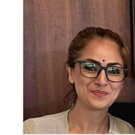
CINEMA
OPINION
PHOTOS
LIFESTYLE
SPIRITUAL
INFO+
ART
ASTRO