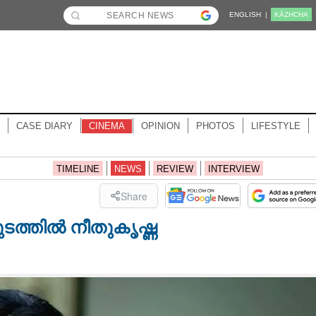
ENGLISH |
KĀZHCHA
CASE DIARY
CINEMA
OPINION
PHOTOS
LIFESTYLE
TIMELINE
NEWS
REVIEW
INTERVIEW
Share
്കുടത്തിൽ നീതുകൃഷ്ണ