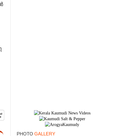
ൽ
×
ി
PHOTO
GALLERY