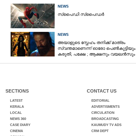
NEWS
സ്‌പൈ‌ഡി സ്‌പൈ‌ഡർ
NEWS
അയാളുടെ സ്നേഹം തനിക്ക് മാത്രം
സ്വന്തമാണെന്ന് ഓരോ പെൺകുട്ടിയും
കരുതി,​ പക്ഷേ ; ആക്ഷനും വയലൻസും
നിറച്ച് ടോക്സിക് ട്രെയിലർ
SECTIONS
CONTACT US
LATEST
EDITORIAL
KERALA
ADVERTISMENTS
LOCAL
CIRCULATION
NEWS 360
BROADCASTING
CASE DIARY
KAUMUDY TV ADS
CINEMA
CRM DEPT