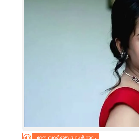
CINEMA
OPINION
PHOTOS
LIFESTYLE
SPIRITUAL
INFO+
ART
ASTRO
ഈ വാർത്ത കേൾക്കാം