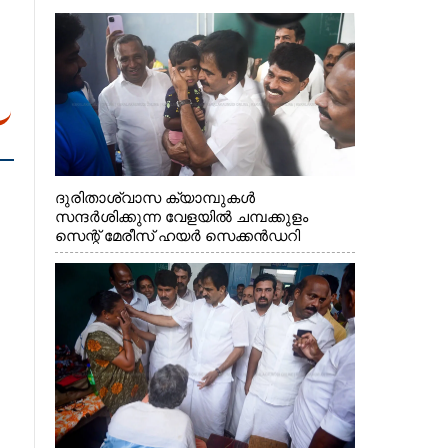
ദുരിതാശ്വാസ ക്യാമ്പുകൾ
സന്ദർശിക്കുന്ന വേളയിൽ ചമ്പക്കുളം
സെന്റ് മേരീസ് ഹയർ സെക്കൻഡറി
സ്കൂളിലെ ക്യാമ്പിലെത്തിയ എ.ഐ.സി.സി
ജനറൽ സെക്രട്ടറി കെ.സി
വേണുഗോപാൽ എം.പി കുരുന്നിനെ
എടുത്ത് ലാളിച്ചപ്പോൾ. സഹകരണ-
എക്സൈസ് വകുപ്പ് മന്ത്രി എം. ലിജു,
കൃഷിവകുപ്പ് മന്ത്രി ടി. സിദ്ദിഖ്, റെജി
ചെറിയാൻ എം. എൽ. എ എന്നിവർ സമീപം