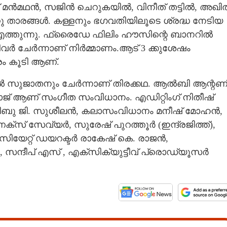
് മൻമഥൻ, സജിൻ ചെറുകയിൽ, വിനീത് തട്ടിൽ, അഖി
ു താരങ്ങൾ. കള്ളനും ഭഗവതിയിലൂടെ ശ്രദ്ധ നേടിയ
ത്തുന്നു. ഫ്രൈഡേ ഫിലിം ഹൗസിന്റെ ബാനറിൽ
വർ ചേർന്നാണ് നിർമ്മാണം.ആട് 3 ക്കുശേഷം
രം കൂടി ആണ്.
 സുജാതനും ചേർന്നാണ് തിരക്കഥ. ആൽബി ആന്റണ
ജ് ആണ് സംഗീത സംവിധാനം. എഡിറ്റിംഗ് നിതീഷ്
Share this link
ിബു ജി. സുശീലൻ, കലാസംവിധാനം മനീഷ് മോഹൻ,
ണക്സ് സേവ്യർ, സുരേഷ് പുറത്തൂർ (ഇന്ദ്രജിത്ത്),
ിയേറ്റ് ഡയറക്ടർ രാകേഷ് കെ. രാജൻ,
 സന്ദീപ് എസ് , എക്സിക്യുട്ടീവ് പ്രൊഡ്യൂസർ
Copy Link
തങ്കക്കുടത്തിൽ