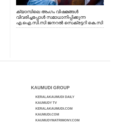
ക്യാമ്പിലെ അംഗം വിഷമങ്ങൾ
വിവരിച്ചപ്പോൾ സമാധാനിപ്പിക്കുന്ന
എ.ഐ.സി.സി ജനറൽ സെക്രട്ടറി കെ.സി
വേണുഗോപാൽ എം.പി. സഹകരണ-
എക്സൈസ് വകുപ്പ് മന്ത്രി എം. ലിജു,
എന്നിവർ
KAUMUDI GROUP
KERALAKAUMUDI DAILY
KAUMUDY TV
KERALAKAUMUDI.COM
KAUMUDI.COM
KAUMUDYMATRIMONY.COM