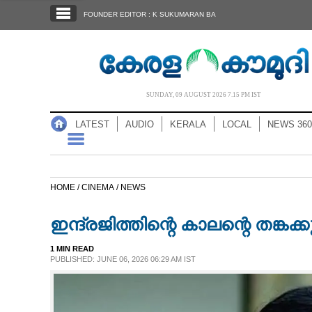
SECTIONS
FOUNDER EDITOR : K SUKUMARAN BA
HOME
LATEST
AUDIO
SUNDAY, 09 AUGUST 2026 7.15 PM IST
NOTIFIED NEWS
LATEST
AUDIO
KERALA
LOCAL
NEWS 360
POLL
KERALA
HOME /
CINEMA /
NEWS
LOCAL
ഇന്ദ്രജിത്തിന്റെ കാലന്റെ തങ്കക
NEWS 360
1 MIN READ
PUBLISHED: JUNE 06, 2026 06:29 AM IST
CASE DIARY