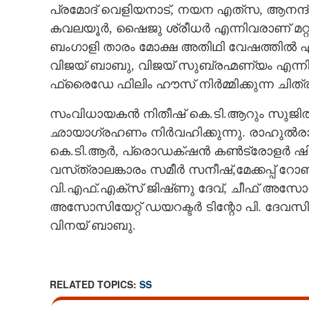
പ്രമോദ് വെളിയനാട്, നയന എത്‌സ, ആനന്ദ
കവലയൂർ, ഷൈജു ശ്രീധർ എന്നിവരാണ് മറ്റ
ബംഗാളി താരം മോക്ഷ അതിഥി വേഷത്തിൽ എ
വിജയ് ബാബു, വിജയ് സുബ്രഹ്മണ്യം എന്നി
ഫ്രൈഡേ ഫിലിം ഹൗസ് നിർമ്മിക്കുന്ന ചിത്
സംവിധായകൻ നിതീഷ് കെ.ടി.ആറും സുജിൽ
ഛായാഗ്രഹണം നിർവഹിക്കുന്നു. രാഹുൽരാ
കെ.ടി.ആർ, പ്രൊഡക്‌ഷൻ കൺട്രോളർ ഷ
വസ്‌ത്രാലങ്കാരം സമീർ സനീഷ്,മേക്കപ്പ് റോ
വി.എഫ്.എക്സ് ജിഷ്‌ണു ദേവ്, ചീഫ് അസോസ
അസോസിയേറ്റ് ഡയറക്ടർ ടിന്റോ പി. ദേവസി,
വിനയ് ബാബു.
ഇന്ദ്രജിത്തിന്റെ കാലന്റെ 
നീതുകൃഷ്ണ
RELATED TOPICS:
SS