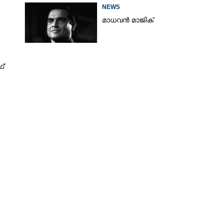
NEWS
മാധവൻ മാജിക്
്'