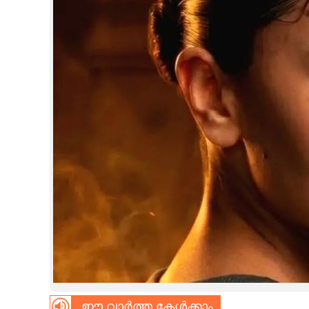
CINEMA
OPINION
PHOTOS
LIFESTYLE
SPIRITUAL
INFO+
ART
ASTRO
ഈ വാർത്ത കേൾക്കാം