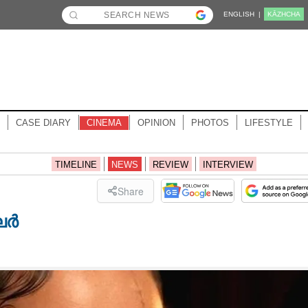
ENGLISH |
KĀZHCHA
CASE DIARY
CINEMA
OPINION
PHOTOS
LIFESTYLE
TIMELINE
NEWS
REVIEW
INTERVIEW
Share
ലർ