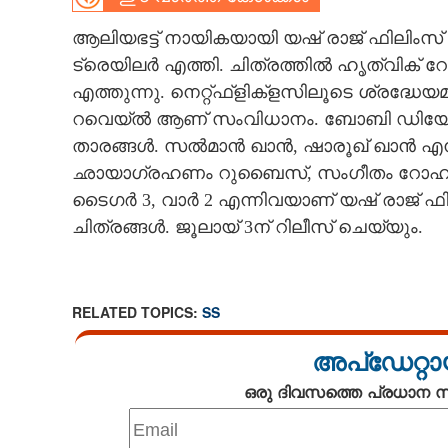
CARTOONS
ആലിയഭട്ട് നായികയായി യഷ് രാജ് ഫിലിംസ് 
ട്രെയിലർ എത്തി. ചിത്രത്തിൽ ഹൃത്വിക
എത്തുന്നു. നെറ്റ്ഫ്ളിക്ളസിലൂടെ ശ്രദ്ധ
LITERATURE
റവെയ്‌ൽ ആണ് സംവിധാനം. ബോബി ഡിയോൾ,
താരങ്ങൾ. സൽമാൻ ഖാൻ, ഷാരൂഖ് ഖാൻ എന്
ZOOM
ഛായാഗ്രഹണം റുബൈസ്, സംഗീതം റോഹൻഷ
ടൈഗർ 3, വാർ 2 എന്നിവയാണ് യഷ് രാജ് ഫ
CONTACT US
ചിത്രങ്ങൾ. ജൂലായ് 3ന് റിലീസ് ചെയ്യും.
RELATED TOPICS:
SS
അപ്ഡേറ്റാ
ഒരു ദിവസത്തെ പ്രധാന