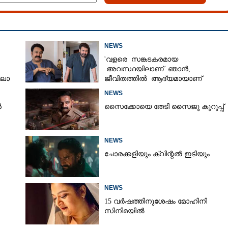
NEWS
'വളരെ സങ്കടകരമായ
അവസ്ഥയിലാണ് ഞാൻ,
‘ലോ
ജീവിതത്തിൽ ആദ്യമായാണ്
ഇങ്ങനെ സംഭവിക്കുന്നത്'; വീഡിയ
NEWS
പങ്കുവച്ച് മോഹൻലാൽ
ൻ
സൈക്കോയെ തേടി സൈജു കുറുപ്പ്
Share this link
NEWS
ചോരക്കളിയും ക്വിന്റൽ ഇടിയും
NEWS
Copy Link
15 വർഷത്തിനുശേഷം മോഹിനി
റെ ആൽഫ ട്രെയിലർ
സിനിമയിൽ