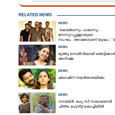
RELATED NEWS
NEWS
‘കൊല്ലാനും ചാകാനും
മനസുറപ്പുള്ളവരുടെ
സംഘം...അവരോടാണ് യുദ്ധം’; 
ആൻഡ് ഓർഡർ’ ടീസർ പുറത്ത്
NEWS
മുത്തു സെൽവിയായി ഞെട്ടിക്കാ
അനിഷ്‌മ
NEWS
ക്ലാഷിന് നയൻതാരയില്ല
NEWS
നസ്ലിൻ- മധു സി നാരായണൻ
ആലിയ ഭട്ടിന്
ചിത്രം ഫോർട്ട് കൊച്ചിയിൽ