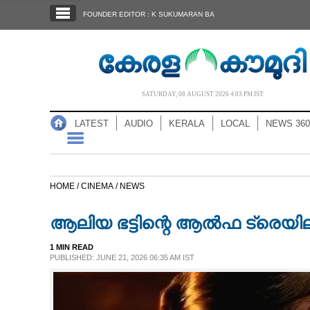
SECTIONS
FOUNDER EDITOR : K SUKUMARAN BA
HOME
LATEST
AUDIO
SATURDAY, 08 AUGUST 2026 4.03 PM IST
NOTIFIED NEWS
LATEST
AUDIO
KERALA
LOCAL
NEWS 360
POLL
KERALA
HOME /
CINEMA /
NEWS
LOCAL
ആലിയ ഭട്ടിന്റെ ആൽഫ ട്രെയി
NEWS 360
1 MIN READ
PUBLISHED: JUNE 21, 2026 06:35 AM IST
CASE DIARY