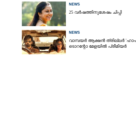
NEWS
25 വർഷത്തിനുശേഷം ചിപ്പി
NEWS
വാമ്പയർ ആക്ഷൻ ത്രില്ലർ 'ഹാഫ
ടൊറന്റോ മേളയിൽ പ്രീമിയർ