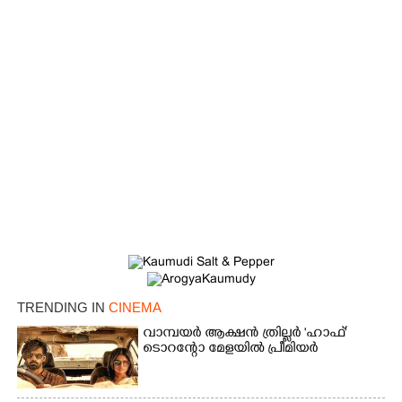
Copy Link
TRENDING IN
CINEMA
വാമ്പയർ ആക്ഷൻ ത്രില്ലർ 'ഹാഫ്'
ടൊറന്റോ മേളയിൽ പ്രീമിയർ