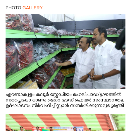
PHOTO
GALLERY
എറണാകുളം കലൂർ സ്റ്റേഡിയം ഹെലിപാഡ് ഗ്രൗണ്ടിൽ
സപ്ളൈകോ ഓണം മെഗാ ട്രേഡ് ഫെയർ സംസ്ഥാനതല
ഉദ്ഘാടനം നിർവഹിച്ച് സ്റ്റാൾ സന്ദർശിക്കുന്ന മുഖ്യമന്ത്രി
വി.ഡി. സതീശൻ. മന്ത്രി അനൂപ് ജേക്കബ് സമീപം