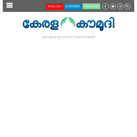
SECTIONS
ENGLISH
E-PAPER
KĀZHCHA
HOME
LATEST
SATURDAY, 08 AUGUST 2026 8.35 PM IST
AUDIO
NOTIFIED NEWS
POLL
KERALA
LOCAL
NEWS 360
CASE DIARY