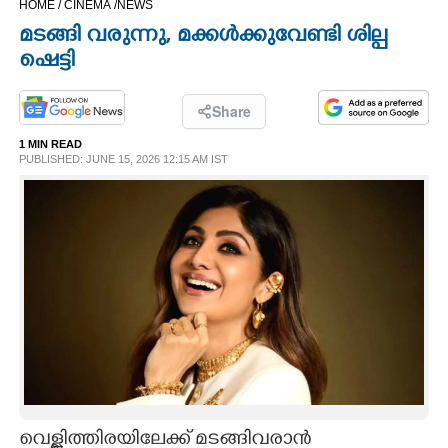
HOME /
CINEMA /
NEWS
CINEMA
മടങ്ങി വരുന്നു, മക്കൾക്കുവേണ്ടി ശില്പ
ഷെട്ടി
OPINION
Share
PHOTOS
1 MIN READ
PUBLISHED: JUNE 15, 2026 12:15 AM IST
LIFESTYLE
SPIRITUAL
INFO+
ART
ASTRO
വെള്ളിത്തിരയിലേക്ക് മടങ്ങിവരാൻ