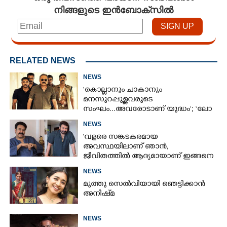
നിങ്ങളുടെ ഇൻബോക്സിൽ
RELATED NEWS
NEWS
‘കൊല്ലാനും ചാകാനും
മനസുറപ്പുള്ളവരുടെ
സംഘം...അവരോടാണ് യുദ്ധം’; ‘ലോ
ആൻഡ് ഓർഡർ’ ടീസർ പുറത്ത്
NEWS
'വളരെ സങ്കടകരമായ
അവസ്ഥയിലാണ് ഞാൻ,
ജീവിതത്തിൽ ആദ്യമായാണ് ഇങ്ങനെ
സംഭവിക്കുന്നത്'; വീഡിയോ പങ്കുവച്ച്
NEWS
മോഹൻലാൽ
മുത്തു സെൽവിയായി ഞെട്ടിക്കാൻ
അനിഷ്‌മ
NEWS