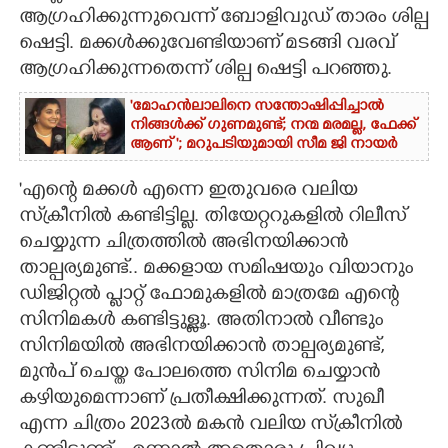
ആഗ്രഹിക്കുന്നുവെന്ന് ബോളിവുഡ് താരം ശില്പ
CARTOONS
ഷെട്ടി. മക്കൾക്കുവേണ്ടിയാണ് മടങ്ങി വരവ്
ആഗ്രഹിക്കുന്നതെന്ന് ശില്പ ഷെട്ടി പറഞ്ഞു.
LITERATURE
'മോഹൻലാലിനെ സന്തോഷിപ്പിച്ചാൽ
നിങ്ങൾക്ക് ഗുണമുണ്ട്; നന്മ മരമല്ല, ഫേക്ക്
ആണ് '; മറുപടിയുമായി സീമ ജി നായർ
ZOOM
'എന്റെ മക്കൾ എന്നെ ഇതുവരെ വലിയ
CONTACT US
സ്‌ക്രീനിൽ കണ്ടിട്ടില്ല. തിയേറ്ററുകളിൽ റിലീസ്
ചെയ്യുന്ന ചിത്രത്തിൽ അഭിനയിക്കാൻ
താല്പര്യമുണ്ട്.. മക്കളായ സമിഷയും വിയാനും
ഡിജിറ്റൽ പ്ലാറ്റ് ഫോമുകളിൽ മാത്രമേ എന്റെ
സിനിമകൾ കണ്ടിട്ടുള്ളൂ. അതിനാൽ വീണ്ടും
സിനിമയിൽ അഭിനയിക്കാൻ താല്പര്യമുണ്ട്,
മുൻപ് ചെയ്ത പോലത്തെ സിനിമ ചെയ്യാൻ
കഴിയുമെന്നാണ് പ്രതീക്ഷിക്കുന്നത്. സുഖീ
എന്ന ചിത്രം 2023ൽ മകൻ വലിയ സ്‌ക്രീനിൽ