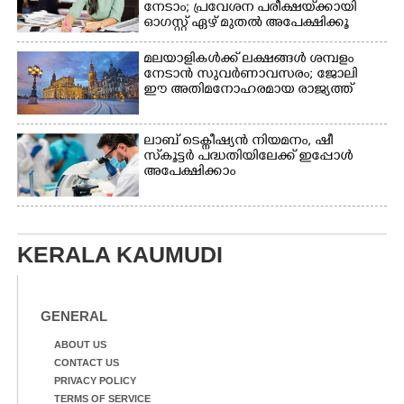
നേടാം; പ്രവേശന പരീക്ഷയ്‌ക്കായി
മതിലിനു മുകളിൽ നോക്കി
ഓഗസ്റ്റ് ഏഴ് മുതൽ അപേക്ഷിക്കൂ
നിൽക്കുന്ന
നായ. ഫോട്ടോ: കെ.വിശ്വജി
മലയാളികൾക്ക് ലക്ഷങ്ങൾ ശമ്പളം
ത്ത്
നേടാൻ സുവർണാവസരം; ജോലി
ഈ അതിമനോഹരമായ രാജ്യത്ത്
ലാബ് ടെക്നീഷ്യൻ നിയമനം, ഷീ
സ്‌കൂട്ടർ പദ്ധതിയിലേക്ക് ഇപ്പോൾ
അപേക്ഷിക്കാം
KERALA KAUMUDI
GENERAL
ABOUT US
CONTACT US
PRIVACY POLICY
TERMS OF SERVICE