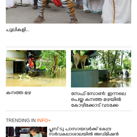
പുലികളി...
കനത്ത മഴ
സേഫ് സോൺ: ഇന്നലെ
പെയ്ത കനത്ത മഴയിൽ
കോഴിക്കോട് വടക്കേ
വയലിൽ വെള്ളം
കയറിയതിനെ തുടർന്ന്
TRENDING IN
INFO+
വീട്ടുസാധനങ്ങളുമായി
വെള്ളത്തിലൂടെ
പ്ലസ് ടു പാസായവർക്ക് കേന്ദ്ര
സർവകലാശാലയിൽ അഡ്‌മിഷൻ
നടന്നുവരുന്നവരെ