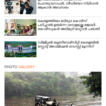
ഫോട്ടോഗ്രാഫർ, വീഡിയോ സ്ട്രിംഗർ
ആകാൻ അവസരം
കേരളത്തിലെ ബിരുദ കോഴ്സ്
പഠിച്ചാൽ ഉയർന്ന ശമ്പളമുള്ള ജോലി:​
കോഴ്സുകൾ അടിമുടി മാറ്റാൻ പദ്ധതി
ഡിജിറ്റൽ യൂണിവേഴ്‌സിറ്റി കേരളയിൽ
സ്പോ‌ട്ട് അഡ്‌മിഷൻ ഓഗസ്റ്റ് മൂന്നിന്
PHOTO
GALLERY