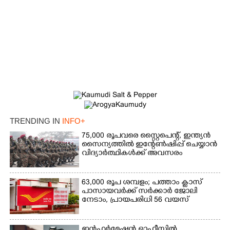
×
TRENDING IN
INFO+
Share this link
75,000 രൂപവരെ സ്റ്റൈപെന്റ്, ഇന്ത്യൻ
സൈന്യത്തിൽ ഇന്റേൺഷിപ്പ് ചെയ്യാൻ
വിദ്യാർത്ഥികൾക്ക് അവസരം
63,000 രൂപ ശമ്പളം; പത്താം ക്ലാസ്
Copy Link
പാസായവർക്ക് സർക്കാർ ജോലി
നേടാം, പ്രായപരിധി 56 വയസ്
ഇൻഫർമേഷൻ ഓഫീസിൽ