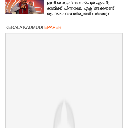
ഇനി വെറും 'സമ്പൽപൂർ എംപി';
രാജിക്ക് പിന്നാലെ എക്സ് അക്കൗണ്ട്
പ്രൊഫൈൽ തിരുത്തി ധർമ്മേന്ദ്ര
പ്രധാൻ
KERALA KAUMUDI
EPAPER