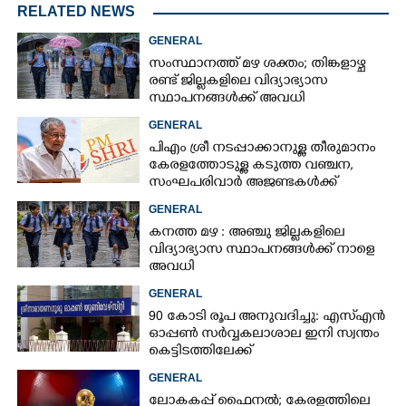
RELATED NEWS
GENERAL
സംസ്ഥാനത്ത് മഴ ശക്തം; തിങ്കളാഴ്ച
രണ്ട് ജില്ലകളിലെ വിദ്യാഭ്യാസ
സ്ഥാപനങ്ങൾക്ക് അവധി
GENERAL
പിഎം ശ്രീ നടപ്പാക്കാനുള്ള തീരുമാനം
കേരളത്തോടുള്ള കടുത്ത വഞ്ചന,​
സംഘപരിവാർ അജണ്ടകൾക്ക്
മുന്നിൽ സർക്കാർ ഓച്ഛാനിച്ചു
GENERAL
നിൽക്കുന്നു'
കനത്ത മഴ : അഞ്ചു ജില്ലകളിലെ
വിദ്യാഭ്യാസ സ്ഥാപനങ്ങൾക്ക് നാളെ
അവധി
GENERAL
90 കോടി രൂപ അനുവദിച്ചു: എസ്എൻ
ഓപ്പൺ സർവ്വകലാശാല ഇനി സ്വന്തം
കെട്ടിടത്തിലേക്ക്
GENERAL
ലോകകപ്പ് ഫൈനൽ; കേരളത്തിലെ