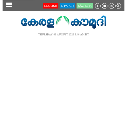
SECTIONS
ENGLISH
E-PAPER
KĀZHCHA
HOME
LATEST
THURSDAY, 06 AUGUST 2026 8.46 AM IST
AUDIO
NOTIFIED NEWS
POLL
KERALA
LOCAL
NEWS 360
CASE DIARY