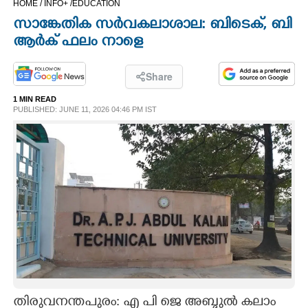
HOME /
INFO+ /
EDUCATION
CINEMA
സാങ്കേതിക സർവകലാശാല: ബിടെക്, ബി
ആർക് ഫലം നാളെ
OPINION
Share
PHOTOS
1 MIN READ
PUBLISHED: JUNE 11, 2026 04:46 PM IST
LIFESTYLE
SPIRITUAL
INFO+
ART
ASTRO
തിരുവനന്തപുരം: എ പി ജെ അബ്ദുൽ കലാം