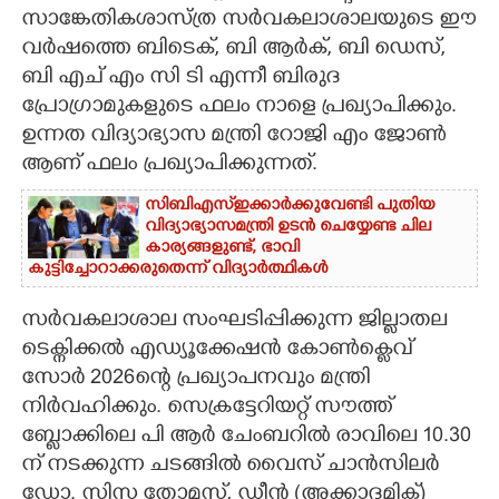
സാങ്കേതികശാസ്ത്ര സർവകലാശാലയുടെ ഈ
CARTOONS
വർഷത്തെ ബിടെക്, ബി ആർക്, ബി ഡെസ്,
ബി എച് എം സി ടി എന്നീ ബിരുദ
LITERATURE
പ്രോഗ്രാമുകളുടെ ഫലം നാളെ പ്രഖ്യാപിക്കും.
ഉന്നത വിദ്യാഭ്യാസ മന്ത്രി റോജി എം ജോൺ
ആണ് ഫലം പ്രഖ്യാപിക്കുന്നത്.
ZOOM
സിബിഎസ്ഇക്കാർക്കുവേണ്ടി പുതിയ
വിദ്യാഭ്യാസമന്ത്രി ഉടൻ ചെയ്യേണ്ട ചില
CONTACT US
കാര്യങ്ങളുണ്ട്, ഭാവി
കുട്ടിച്ചോറാക്കരുതെന്ന് വിദ്യാർത്ഥികൾ
സർവകലാശാല സംഘടിപ്പിക്കുന്ന ജില്ലാതല
ടെക്നിക്കൽ എഡ്യൂക്കേഷൻ കോൺക്ലെവ്
സോർ 2026ന്റെ പ്രഖ്യാപനവും മന്ത്രി
നിർവഹിക്കും. സെക്രട്ടേറിയറ്റ് സൗത്ത്
ബ്ലോക്കിലെ പി ആർ ചേംബറിൽ രാവിലെ 10.30
ന് നടക്കുന്ന ചടങ്ങിൽ വൈസ് ചാൻസിലർ
ഡോ. സിസ തോമസ്, ഡീൻ (അക്കാദമിക്)