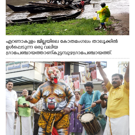
എറണാകുളം ജില്ലയിലെ കോതമംഗലം താലൂക്കിൽ
ഉൾപ്പെടുന്ന ഒരു വലിയ
ഗ്രാമപഞ്ചായത്താണ് കുട്ടമ്പുഴ ഗ്രാമ പഞ്ചായത്ത്.
ആദിവാസി ഊരുകളായ വെള്ളാരംകുത്ത്, കത്തിപ്പാറ,
ഉറിയംപെട്ടി, തേക്കല്ല്, വെട്ടിക്കല്ല്, മഞ്ചപ്പാറ എന്നീ ആറു
സ്ഥലങ്ങളിലേക്കുള്ള പ്രധാന സഞ്ചാര മാർഗമാണ് ഈ
കാണുന്ന കടത്ത് വള്ളം