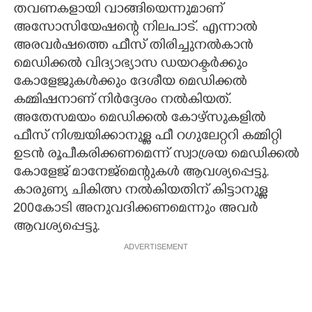
തവണകളായി വാങ്ങിയെന്നുമാണ്
അസോസിയേഷന്റെ നിലപാട്. എന്നാൽ
അരവർഷത്തെ ഫീസ് തിരിച്ചുനൽകാൻ
മെഡിക്കൽ വിദ്യാഭ്യാസ ഡയറക്ടർക്കും
കോളേജുകൾക്കും ദേശീയ മെഡിക്കൽ
കമ്മിഷനാണ് നിർദ്ദേശം നൽകിയത്.
അതേസമയം മെഡിക്കൽ കോഴ്സുകളിൽ
ഫീസ് നിശ്ചയിക്കാനുള്ള ഫീ റഗുലേറ്ററി കമ്മിറ്റി
ഉടൻ രൂപീകരിക്കണമെന്ന് സ്വാശ്രയ മെഡിക്കൽ
കോളേജ് മാനേജ്മെന്റുകൾ ആവശ്യപ്പെട്ടു.
കാരുണ്യ ചികിത്സ നൽകിയതിന് കിട്ടാനുള്ള
200കോടി അനുവദിക്കണമെന്നും അവർ
ആവശ്യപ്പെട്ടു.
ADVERTISEMENT