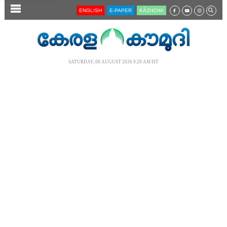
SECTIONS
ENGLISH
E-PAPER
KĀZHCHA
HOME
LATEST
SATURDAY, 08 AUGUST 2026 9.28 AM IST
AUDIO
NOTIFIED NEWS
POLL
KERALA
LOCAL
NEWS 360
CASE DIARY