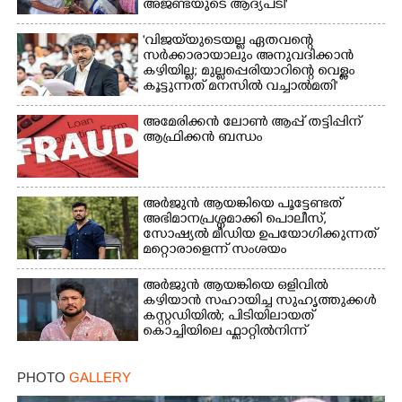
അജണ്ടയുടെ ആദ്യപടി'
'വിജയ്‌യുടെയല്ല ഏതവന്റെ
സർക്കാരായാലും അനുവദിക്കാൻ
കഴിയില്ല; മുല്ലപ്പെരിയാറിന്റെ വെള്ളം
കൂട്ടുന്നത് മനസിൽ വച്ചാൽമതി'
അമേരിക്കൻ ലോൺ ആപ്പ് തട്ടിപ്പിന്
ആഫ്രിക്കൻ ബന്ധം
അർജുൻ ആയങ്കിയെ പൂട്ടേണ്ടത്
അഭിമാനപ്രശ്നമാക്കി പൊലീസ്,
സാേഷ്യൽ മീഡിയ ഉപയോഗിക്കുന്നത്
മറ്റൊരാളെന്ന് സംശയം
അർജുൻ ആയങ്കിയെ ഒളിവിൽ
കഴിയാൻ സഹായിച്ച സുഹൃത്തുക്കൾ
കസ്റ്റഡിയിൽ; പിടിയിലായത്
കൊച്ചിയിലെ ഫ്ലാറ്റിൽനിന്ന്
PHOTO
GALLERY