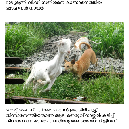
മുഖ്യമന്ത്രി വി.ഡി.സതീശനെ കാണാനെത്തിയ
മോഹനൻ നായർ
ഗോട്ട് ലൈഫ് ...വിശപ്പടക്കാൻ ഇത്തിരി പുല്ല്
തിന്നാനെത്തിയതാണ് ആട്. തെരുവ് നായ്ക്കൾ കടിച്ച്
കീറാൻ വന്നതോടെ വയറിന്റെ ആന്തൽ മറന്ന് ജീവന്
വേണ്ടിയായി ഓട്ടം. എറണാകുളം വാത്തുരുത്തിയിൽ