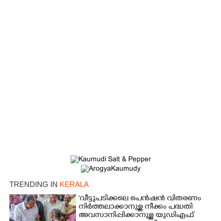
×
Share this link
Copy Link
TRENDING IN
KERALA
'വീട്ടുപടിക്കലെ പെൻഷൻ വിതരണം
നിർത്തലാക്കാനുള്ള നീക്കം പദ്ധതി
അവസാനിപ്പിക്കാനുള്ള യുഡിഎഫ്