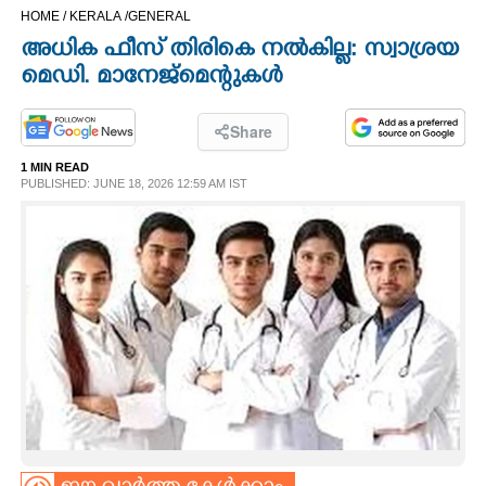
HOME /
KERALA /
GENERAL
CINEMA
അധിക ഫീസ് തിരികെ നൽകില്ല: സ്വാശ്രയ
മെഡി. മാനേജ്മെന്റുകൾ
OPINION
Share
PHOTOS
1 MIN READ
PUBLISHED: JUNE 18, 2026 12:59 AM IST
LIFESTYLE
SPIRITUAL
INFO+
ART
ASTRO