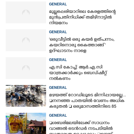
GENERAL
മുല്ലപ്പെരിയാറിലെ കേരളത്തിന്റെ
മുൻപ്രതിനിധിക്ക് തമിഴ്നാട്ടിൽ
നിയമനം
GENERAL
'ഒരുവീട്ടിൽ ഒരു കയർ ഉത്പന്നം,
കയറിനൊരു കൈത്താങ്ങ് '
ഉദ്ഘാടനം നാളെ
GENERAL
എ.സി കോച്ച്: ആർ.എ.സി
യാത്രക്കാർക്കും ബെഡ്ഷീറ്റ്
നൽകണം
GENERAL
മഴയത്ത് റോഡിലൂടെ മിന്നിപ്പായല്ലേ...
നനഞ്ഞ പാതയിൽ വേണം അധിക
കരുതൽ  ഒരുമാസത്തിനിടെ 85
അപകടം
GENERAL
ശബരിമലയിലേക്ക് സാധനം
വാങ്ങൽ ടെൻ‌ഡർ നടപടിയിൽ