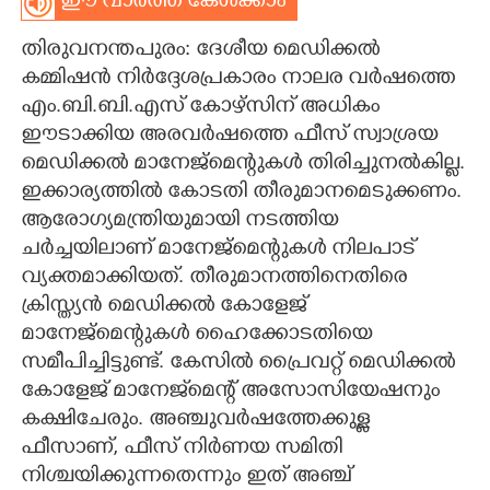
ഈ വാർത്ത കേൾക്കാം
CARTOONS
തിരുവനന്തപുരം: ദേശീയ മെഡിക്കൽ
കമ്മിഷൻ നിർദ്ദേശപ്രകാരം നാലര വർഷത്തെ
LITERATURE
എം.ബി.ബി.എസ് കോഴ്സിന് അധികം
ഈടാക്കിയ അരവർഷത്തെ ഫീസ് സ്വാശ്രയ
മെഡിക്കൽ മാനേജ്മെന്റുകൾ തിരിച്ചുനൽകില്ല.
ZOOM
ഇക്കാര്യത്തിൽ കോടതി തീരുമാനമെടുക്കണം.
ആരോഗ്യമന്ത്രിയുമായി നടത്തിയ
CONTACT US
ചർച്ചയിലാണ് മാനേജ്മെന്റുകൾ നിലപാട്
വ്യക്തമാക്കിയത്. തീരുമാനത്തിനെതിരെ
ക്രിസ്ത്യൻ മെഡിക്കൽ കോളേജ്
മാനേജ്മെന്റുകൾ ഹൈക്കോടതിയെ
സമീപിച്ചിട്ടുണ്ട്. കേസിൽ പ്രൈവറ്റ് മെഡിക്കൽ
കോളേജ് മാനേജ്‌മെന്റ് അസോസിയേഷനും
കക്ഷിചേരും. അഞ്ചുവർഷത്തേക്കുള്ള
ഫീസാണ്, ഫീസ് നിർണയ സമിതി
നിശ്ചയിക്കുന്നതെന്നും ഇത് അഞ്ച്