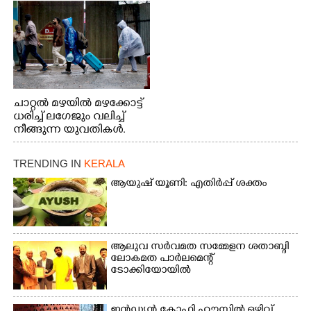
നിന്നുള്ള കാഴ്ച
ചാറ്റൽ മഴയിൽ മഴക്കോട്ട്
ധരിച്ച് ലഗേജും വലിച്ച്
നീങ്ങുന്ന യുവതികൾ.
എറണാകുളം മേനകയിൽ
നിന്നുള്ള കാഴ്ച
TRENDING IN
KERALA
ആയുഷ് യൂണി: എതിർപ്പ് ശക്തം
ആലുവ സർവമത സമ്മേളന ശതാബ്ദി
ലോകമത പാർലമെന്റ്
ടോക്കിയോയിൽ
ഇൻഡ്യൻ കോഫി ഹൗസിൽ ഒഴിവ്