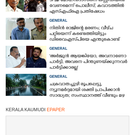
ടി ജി മോഹൻദാസിനെ കസ്റ്റഡിയിൽ
വേണമെന്ന് പൊലീസ്; കവാടത്തിൽ
എസ്എഫ്ഐ പ്രതിഷേധം
GENERAL
നിതിൻ രാജിന്റെ മരണം; വീഴ്‌ച
പറ്റിയെന്ന് കണ്ടെത്തിയിട്ടും
ഡിവൈഎസ്‌പിയെ എന്തുകൊണ്ട്
സസ്‌പെൻഡ് ചെയ്തില്ലെന്ന്
GENERAL
ഹൈക്കോടതി
'അർജുൻ ആയങ്കിയോ, അവനാണോ
പാർട്ടി, അവനെ പിന്തുണയ്‌ക്കുന്നവർ
പാർട്ടിക്കാരല്ല'
GENERAL
ചക്രവാതച്ചുഴി രൂപപ്പെട്ടു,
ന്യൂനമർദ്ദമായി ശക്തി പ്രാപിക്കാൻ
സാദ്ധ്യത; സംസ്ഥാനത്ത് വീണ്ടും മഴ
വരുന്നു
KERALA KAUMUDI
EPAPER