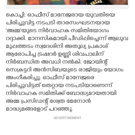
CARTOONS
കൊച്ചി: ഓഫീസ് മാനേജരായ യുവതിയെ
പിരിച്ചുവിട്ട നടപടി താരസംഘടനയായ
LITERATURE
'അമ്മ'യുടെ നിർവാഹക സമിതിയോഗം
റദ്ദാക്കി. മാനസികമായി പീഡിപ്പിച്ചെന്ന് ആലുവ
ZOOM
മുപ്പത്തടം സ്വദേശിനി അതുല്യ പ്രകാശ്
ആരോപിച്ച ട്രഷറർ ഉണ്ണി ശിവപാലിന്
നിർബന്ധിത അവധി നൽകി. ജോയിന്റ്
CONTACT US
സെക്രട്ടറി അൻസിബയുടെ രാജിയും യോഗം
അംഗീകരിച്ചു. ഓഫീസ് മാനേജരെ
പിരിച്ചുവിട്ടത് തെറ്റായ നടപടിയാണെന്ന്
നിർവാഹക സമിതിക്ക് ബോദ്ധ്യമായതായി
അമ്മ പ്രസിഡന്റ് ശ്വേത മേനോൻ
മാദ്ധ്യമങ്ങളോട് പറഞ്ഞു.
ADVERTISEMENT