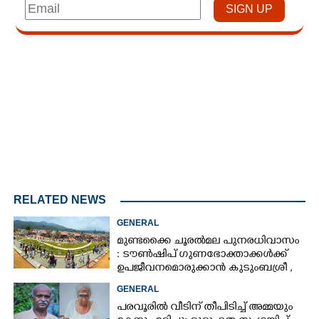
Loaded
:
4.00%
/
Unmute
RELATED NEWS
GENERAL
മുണ്ടക്കൈ ചൂരൽമല പുനരധിവാസം
: ടൗൺഷിപ് ഗുണഭോക്താക്കൾക്ക്
ഉപജീവനമൊരുക്കാൻ കുടുംബശ്രീ ,
90 ലക്ഷം അനുവദിച്ച് സർക്കാർ
GENERAL
പരവൂരിൽ വീടിന് തീപിടിച്ച് അമ്മയും