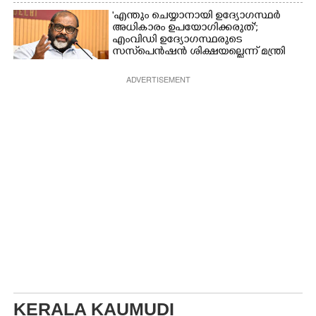
'എന്തും ചെയ്യാനായി ഉദ്യോഗസ്ഥർ
അധികാരം ഉപയോഗിക്കരുത്';
എംവിഡി ഉദ്യോഗസ്ഥരുടെ
സസ്‌പെൻഷൻ ശിക്ഷയല്ലെന്ന് മന്ത്രി
ADVERTISEMENT
KERALA KAUMUDI