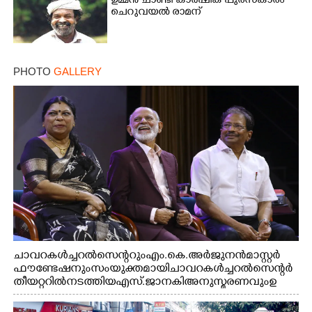
ഉമ്മൻ ചാണ്ടി കാർഷിക പുരസ്‌കാരം
ചെറുവയൽ രാമന്
PHOTO
GALLERY
ചാവറ കൾച്ചറൽ സെന്ററും എം.കെ. അർജുനൻ മാസ്റ്റർ
ഫൗണ്ടേഷനും സംയുക്തമായി ചാവറ കൾച്ചറൽ സെന്റർ
തീയറ്ററിൽ നടത്തിയ എസ്. ജാനകി അനുസ്മരണവും ഉ
ദ്ഘാടനം ചെയ്യാനെത്തിയ സംഗീത സംവിധായകൻ ജെറി
അമൽദേവ്, ഗായിക ജെൻസി, എം.കെ. അർജുനൻ