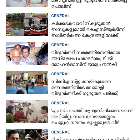
മകനും മരിച്ചു; ദുരൂഹത സംശയിച്ച്
പൊലീസ്
GENERAL
കർക്കടകവാവിന് കൂടുതൽ
ബസുകളുമായി കെഎസ്ആർടിസി,​
ബലിതർപ്പണ കേന്ദ്രങ്ങളിലേക്ക്
പ്രത്യേക സർവീസുകൾ
GENERAL
വിദ്യാർത്ഥി സമരത്തിനെതിരായ
അധിക്ഷേപ പരാമ‌ർശം; ടി ജി
മോഹൻദാസിന് ജാമ്യം നൽകി
കോടതി
GENERAL
സിബിഎസ്‌ഇ തായ്‌ക്വണ്ടോ
മത്സരത്തിനിടെ മലയാളി
വിദ്യാർത്ഥിക്ക് ഗുരുതര പരിക്ക്;
ആശുപത്രിയിലെത്തിച്ചത് എയ‌ർലിഫ്‌റ്റ്
GENERAL
ചെയ്‌ത്
'എന്തുപറഞ്ഞ് ആശ്വസിപ്പിക്കണമെന്ന്
അറിയില്ല, സാദ്ധ്യമായതെല്ലാം
ചെയ്യും': ഗൗതം കൃഷ്ണയുടെ വീട്
സന്ദർശിച്ച് മുഖ്യമന്ത്രി
GENERAL