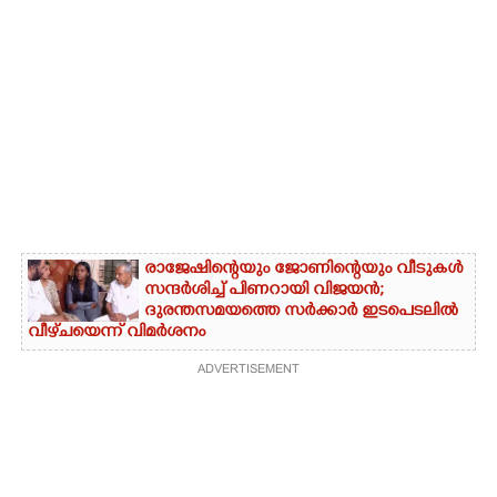
രാജേഷിന്റെയും ജോണിന്റെയും വീടുകൾ
സന്ദർശിച്ച് പിണറായി വിജയൻ;
ദുരന്തസമയത്തെ സർക്കാർ ഇടപെടലിൽ
വീഴ്‌ചയെന്ന് വിമർശനം
ADVERTISEMENT