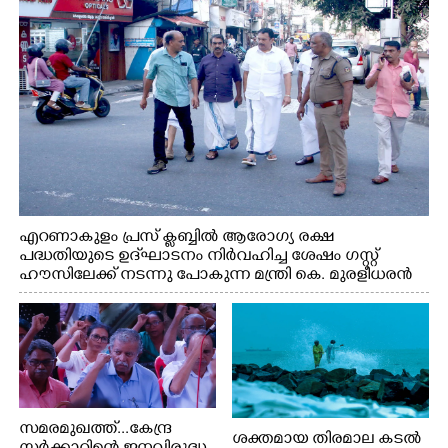
ഫൗണ്ടേഷൻ ചെയർമാൻ ഡോ. രാധാകൃഷ്ണൻ എന്നിവർ
എറണാകുളം പ്രസ് ക്ലബ്ബിൽ ആരോഗ്യ രക്ഷ
പദ്ധതിയുടെ ഉദ്‌ഘാടനം നിർവഹിച്ച ശേഷം ഗസ്റ്റ്
ഹൗസിലേക്ക് നടന്നു പോകുന്ന മന്ത്രി കെ. മുരളീധരൻ
സമരമുഖത്ത്...കേന്ദ്ര
ശക്തമായ തിരമാല കടൽ