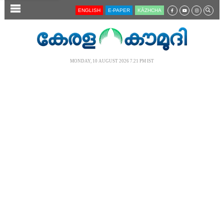
SECTIONS
ENGLISH
E-PAPER
KĀZHCHA
HOME
LATEST
MONDAY, 10 AUGUST 2026 7.21 PM IST
AUDIO
NOTIFIED NEWS
POLL
KERALA
LOCAL
NEWS 360
CASE DIARY