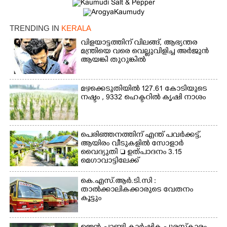
TRENDING IN
KERALA
വിളയാട്ടത്തിന് വിലങ്ങ്, ആഭ്യന്തര
മന്ത്രിയെ വരെ വെല്ലുവിളിച്ച അർജുൻ
ആയങ്കി തുറുങ്കിൽ
മഴക്കെടുതിയിൽ 127.61 കോടിയുടെ
നഷ്ടം , 9332 ഹെക്ടറിൽ കൃഷി നാശം
പെരിഞ്ഞനത്തിന് എന്ത് പവർക്കട്ട്,​
ആയിരം വീടുകളിൽ സോളാർ
വൈദ്യുതി  ഉത്പാദനം 3.15
മെഗാവാട്ടിലേക്ക്
കെ.എസ്.ആർ.ടി.സി :
താൽക്കാലികക്കാരുടെ വേതനം
കൂട്ടും