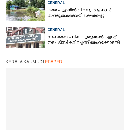
GENERAL
കാർ പുഴയിൽ വീണു, ഡ്രെെവർ
അദ്ഭുതകരമായി രക്ഷപ്പെട്ടു
GENERAL
സംവരണ പട്ടിക പുതുക്കൽ: എന്ത്
നടപടി സ്വീകരിച്ചെന്ന് ഹൈക്കോടതി
KERALA KAUMUDI
EPAPER