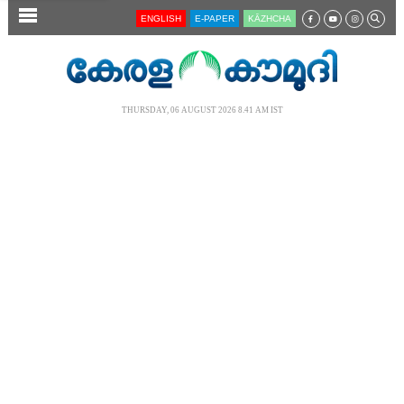
SECTIONS
ENGLISH
E-PAPER
KĀZHCHA
HOME
LATEST
THURSDAY, 06 AUGUST 2026 8.41 AM IST
AUDIO
NOTIFIED NEWS
POLL
KERALA
LOCAL
NEWS 360
CASE DIARY