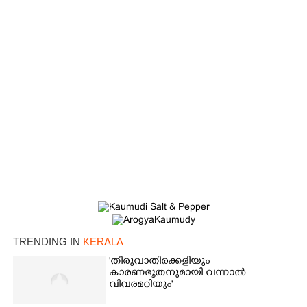
TRENDING IN
KERALA
'തിരുവാതിരക്കളിയും
കാരണഭൂതനുമായി വന്നാൽ
വിവരമറിയും '