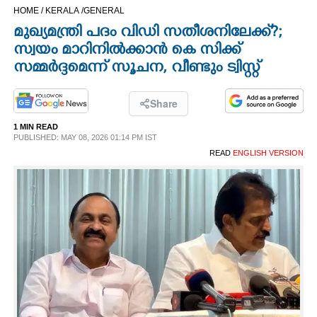
HOME /
KERALA /
GENERAL
CINEMA
മുഖ്യമന്ത്രി പദം വിഡി സതീശനിലേക്ക്?;
സ്വയം മാറിനിൽക്കാൻ കെ സിക്ക്
OPINION
സമ്മർദ്ദമെന്ന് സൂചന, വീണ്ടും ട്വിസ്റ്റ്
PHOTOS
Share
1 MIN READ
LIFESTYLE
PUBLISHED: MAY 08, 2026 01:14 PM IST
READ
ENGLISH VERSION
SPIRITUAL
INFO+
ART
ASTRO