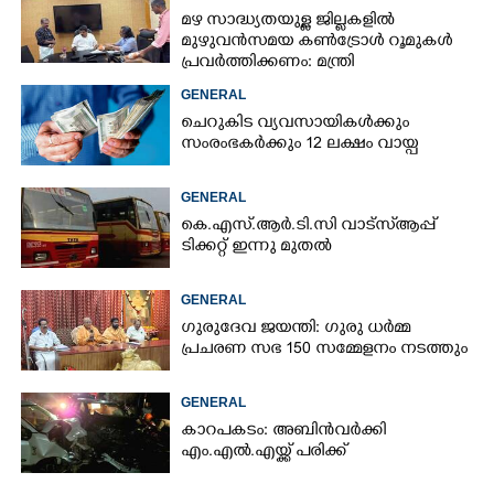
മഴ സാദ്ധ്യതയുള്ള ജില്ലകളിൽ
മുഴുവൻസമയ കൺട്രോൾ റൂമുകൾ
പ്രവർത്തിക്കണം: മന്ത്രി
GENERAL
ചെറുകിട വ്യവസായികൾക്കും
സംരംഭകർക്കും 12 ലക്ഷം വായ്പ
GENERAL
കെ.എസ്.ആർ.ടി.സി വാട്സ്ആപ്പ്
ടിക്കറ്റ് ഇന്നു മുതൽ
GENERAL
ഗുരുദേവ ജയന്തി: ഗുരു ധർമ്മ
പ്രചരണ സഭ 150 സമ്മേളനം നടത്തും
GENERAL
കാറപകടം: അബിൻവർക്കി
എം.എൽ.എയ്ക്ക് പരിക്ക്