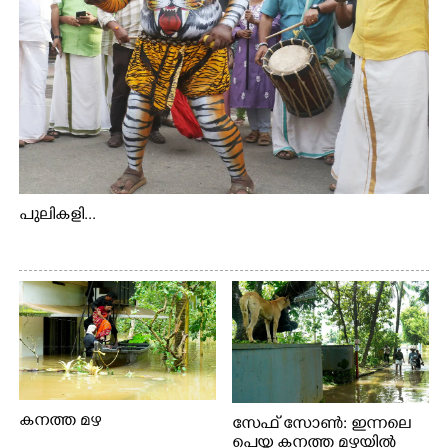
പുലികളി...
കനത്ത മഴ
സേഫ് സോൺ: ഇന്നലെ
പെയ്ത കനത്ത മഴയിൽ