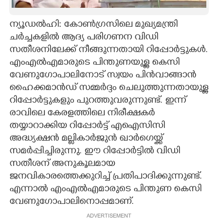
CARTOONS
ന്യൂഡൽഹി: കോൺഗ്രസിലെ മുഖ്യമന്ത്രി
ചർച്ചകളിൽ ആദ്യ പരിഗണന വിഡി
LITERATURE
സതീശനിലേക്ക് നീങ്ങുന്നതായി റിപ്പോർട്ടുകൾ.
എംഎൽഎമാരുടെ പിന്തുണയുള്ള കെസി
ZOOM
വേണുഗോപാലിനോട് സ്വയം പിൻവാങ്ങാൻ
ഹൈക്കമാൻഡ് സമ്മർദ്ദം ചെലുത്തുന്നതായുള്ള
റിപ്പോർട്ടുകളും പുറത്തുവരുന്നുണ്ട്. ഇന്ന്
CONTACT US
രാവിലെ കേരളത്തിലെ നിരീക്ഷകർ
തയ്യാറാക്കിയ റിപ്പോർട്ട് എഐസിസി
അദ്ധ്യക്ഷൻ മല്ലികാർജുൻ ഖാർഗെയ്ക്ക്
സമർപ്പിച്ചിരുന്നു. ഈ റിപ്പോർട്ടിൽ വിഡി
സതീശന് അനുകൂലമായ
ജനവികാരത്തെക്കുറിച്ച് പ്രതിപാദിക്കുന്നുണ്ട്.
എന്നാൽ എംഎൽഎമാരുടെ പിന്തുണ കെസി
വേണുഗോപാലിനൊപ്പമാണ്.
ADVERTISEMENT