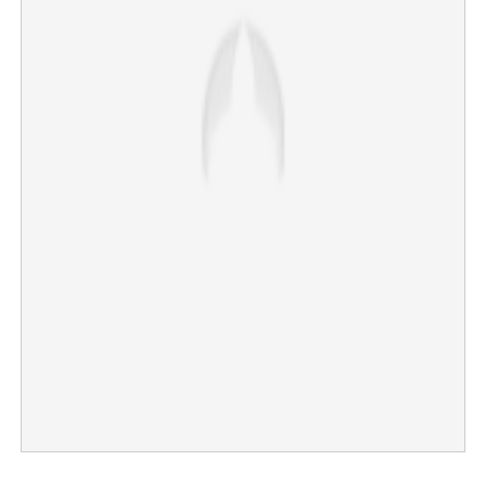
×
Share this link
Copy Link