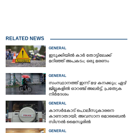
RELATED NEWS
GENERAL
ഇടുക്കിയിൽ കാർ തോട്ടിലേക്ക്
മറിഞ്ഞ് അപകടം; ഒരു മരണം
GENERAL
സംസ്ഥാനത്ത് ഇന്ന് മഴ കനക്കും; ഏഴ്
ജില്ലകളിൽ ഓറഞ്ച് അലർട്ട്, പ്രത്യേക
നിർദേശം
GENERAL
കാസർകോട് പൊലീസുകാരനെ
കാണാതായി; അവസാന മൊബൈൽ
സിഗ്നൽ മൈസൂരിൽ
GENERAL