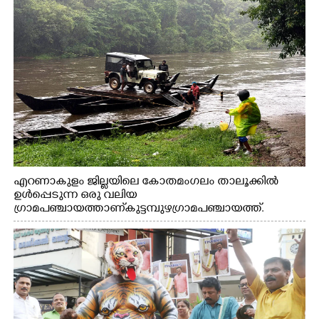
എറണാകുളം ജില്ലയിലെ കോതമംഗലം താലൂക്കിൽ
ഉൾപ്പെടുന്ന ഒരു വലിയ
ഗ്രാമപഞ്ചായത്താണ് കുട്ടമ്പുഴ ഗ്രാമ പഞ്ചായത്ത്.
ആദിവാസി ഊരുകളായ വെള്ളാരംകുത്ത്, കത്തിപ്പാറ,
ഉറിയംപെട്ടി, തേക്കല്ല്, വെട്ടിക്കല്ല്, മഞ്ചപ്പാറ എന്നീ ആറു
സ്ഥലങ്ങളിലേക്കുള്ള പ്രധാന സഞ്ചാര മാർഗമാണ് ഈ
കാണുന്ന കടത്ത് വള്ളം