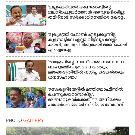
'മുല്ലപ്പെരിയാർ അണക്കെട്ടിന്റെ
ജലനിരപ്പുയർത്താൻ അനുവദിക്കില്ല';
തമിഴ്‌നാട് സർക്കാരിനെതിരെ കേരളം
'മുഖ്യമന്ത്രി ഫോൺ എടുക്കുന്നില്ല,
കുട്ടനാട്ടിലെ എല്ലാ വീട്ടിലും വെള്ളം
കയറി'; അതൃപ്‌തിയുമായി ഭരണകക്ഷി
എംഎൽഎ
'രാജേഷിന്റെ സംസ്കാരം സംസ്ഥാന
ബഹുമതികളോടെ നടത്തും,
മഴക്കെടുതിയിൽ നശിച്ച കടകൾക്കും
ധനസഹായം'
'സെക്രട്ടറിയേറ്റിൽ മന്ത്രിയോഫീസിൽ
ചെന്നുകയറാനാകില്ല',
മലബാറുകാർക്കെതിരെ അധിക്ഷേപ
പരാമർശവുമായി സിപിഎം നേതാവ്‌
PHOTO
GALLERY