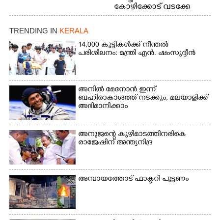
കോഴിക്കോട് വടക്കേ
വയലിൽ വെള്ളം
കയറിയതിനെ തുടർന്ന്
TRENDING IN
KERALA
വീട്ടുസാധനങ്ങളുമായി
വെള്ളത്തിലൂടെ
14,000 കുട്ടികൾക്ക് നീന്തൽ
പരിശീലനം: മന്ത്രി എൻ. ഷംസുദ്ദീൻ
നടന്നുവരുന്നവരെ
മതിലിനു മുകളിൽ നോക്കി
നിൽക്കുന്ന
നായ. ഫോട്ടോ: കെ.വിശ്വജി
അനിൽ മേനോൻ ഇന്ന്
ത്ത്
ബഹിരാകാശത്ത് നടക്കും, മലയാളിക്ക്
അഭിമാനിക്കാം
അനുജന്റെ കുഴിമാടത്തിനരികെ
രാജേഷിന് അന്ത്യനിദ്ര
അമ്പായത്തോട് ഫാക്ടറി പൂട്ടണം