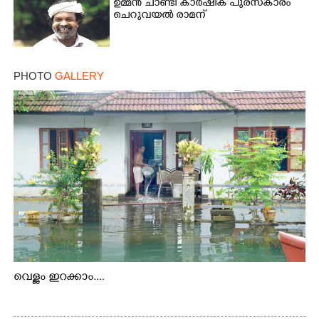
ഉമ്മൻ ചാണ്ടി കാർഷിക പുരസ്‌കാരം
ചെറുവയൽ രാമന്
PHOTO
GALLERY
വെള്ളം ഇറക്കാം....