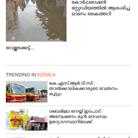
കോർപ്പറേഷൻ
സ്റ്റേഡിയത്തിൽ ആരംഭിച്ച
ഓണം കൈത്തറി
വിപണന മേളയിൽ നിന്നും
വെള്ളക്കെട്ട്....
TRENDING IN
KERALA
കെ.എസ്.ആർ.ടി.സി :
താൽക്കാലികക്കാരുടെ വേതനം
കൂട്ടും
ശബരിമല നെയ്യ് ഇടപാട് :
അന്വേഷണം മുൻ ദേവസ്വം
ഉദ്യോഗസ്ഥനിലേക്ക്