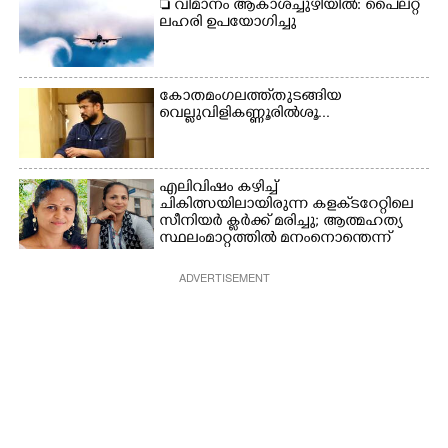
 വിമാനം ആകാശച്ചുഴിയിൽ: പൈലറ്റ്
ലഹരി ഉപയോഗിച്ചു
കോതമംഗലത്ത് തുടങ്ങിയ
വെല്ലുവിളി കണ്ണൂരിൽ ശൂ...
എലിവിഷം കഴിച്ച്
ചികിത്സയിലായിരുന്ന കളക്‌ടറേറ്റിലെ
സീനിയർ ക്ലർക്ക് മരിച്ചു; ആത്മഹത്യ
സ്ഥലംമാറ്റത്തിൽ മനംനൊന്തെന്ന്
സംശയം
ADVERTISEMENT