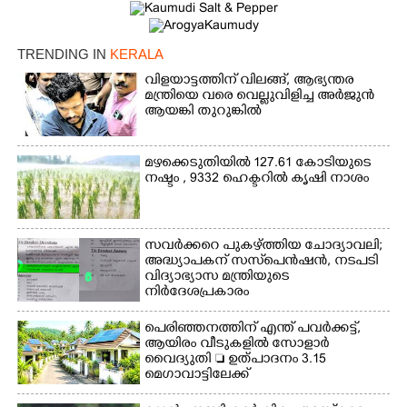
TRENDING IN
KERALA
വിളയാട്ടത്തിന് വിലങ്ങ്, ആഭ്യന്തര
മന്ത്രിയെ വരെ വെല്ലുവിളിച്ച അർജുൻ
ആയങ്കി തുറുങ്കിൽ
മഴക്കെടുതിയിൽ 127.61 കോടിയുടെ
നഷ്ടം , 9332 ഹെക്ടറിൽ കൃഷി നാശം
സവർക്കറെ പുകഴ്ത്തിയ ചോദ്യാവലി;
അദ്ധ്യാപകന് സസ്‌പെൻഷൻ, നടപടി
വിദ്യാഭ്യാസ മന്ത്രിയുടെ
നിർദേശപ്രകാരം
പെരിഞ്ഞനത്തിന് എന്ത് പവർക്കട്ട്,​
ആയിരം വീടുകളിൽ സോളാർ
വൈദ്യുതി  ഉത്പാദനം 3.15
മെഗാവാട്ടിലേക്ക്