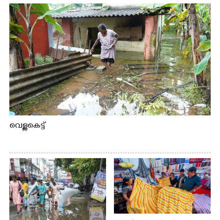
വെള്ളകെട്ട്