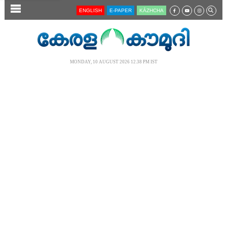
SECTIONS
ENGLISH
E-PAPER
KĀZHCHA
HOME
LATEST
MONDAY, 10 AUGUST 2026 12.38 PM IST
AUDIO
NOTIFIED NEWS
POLL
KERALA
LOCAL
NEWS 360
CASE DIARY