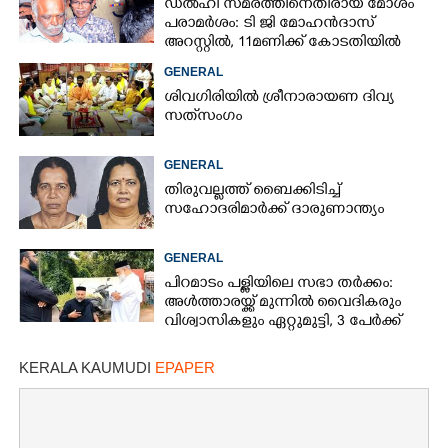
ഡൽഹി സമരത്തിനെതിരായ മോശം
പരാമർശം: ടി ജി മോഹൻദാസ്
അറസ്റ്റിൽ, 11മണിക്ക് കോടതിയിൽ
ഹാജരാക്കും
GENERAL
ശിവഗിരിയിൽ ശ്രീനാരായണ ദിവ്യ
സത്‌സംഗം
GENERAL
തിരുവല്ലത്ത് ബൈക്കിടിച്ച്
സഹോദരിമാർക്ക് ദാരുണാന്ത്യം
GENERAL
പിറമാടം പള്ളിയിലെ സഭാ തർക്കം:
അൾത്താരയ്ക്ക് മുന്നിൽ വൈദികരും
വിശ്വാസികളും ഏറ്റുമുട്ടി, 3 പേർക്ക്
പരിക്ക്
KERALA KAUMUDI
EPAPER