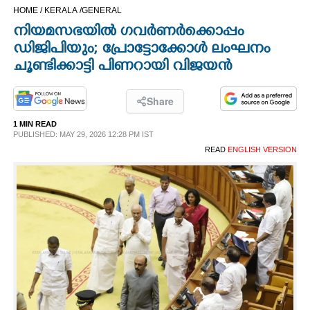
HOME /
KERALA /
GENERAL
CINEMA
നിയമസഭയിൽ ഗവർണർക്കൊപ്പം
ഡിജിപിയും; പ്രോട്ടോക്കോൾ ലംഘനം
OPINION
ചൂണ്ടിക്കാട്ടി പിണറായി വിജയൻ
PHOTOS
Share
1 MIN READ
LIFESTYLE
PUBLISHED: MAY 29, 2026 12:28 PM IST
READ
ENGLISH VERSION
SPIRITUAL
INFO+
ART
ASTRO