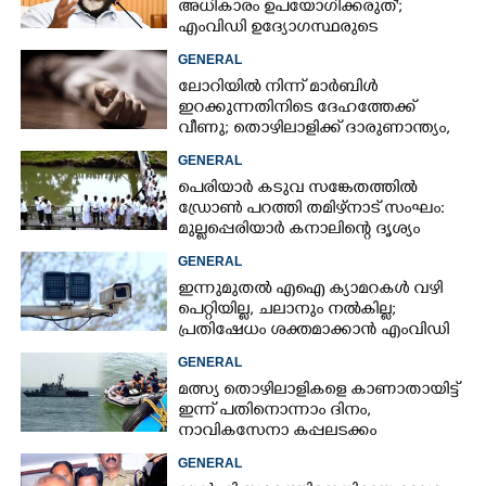
അധികാരം ഉപയോഗിക്കരുത്';
എംവിഡി ഉദ്യോഗസ്ഥരുടെ
സസ്‌പെൻഷൻ ശിക്ഷയല്ലെന്ന് മന്ത്രി
GENERAL
ലോറിയിൽ നിന്ന് മാർബിൾ
ഇറക്കുന്നതിനിടെ ദേഹത്തേക്ക്
വീണു; തൊഴിലാളിക്ക് ദാരുണാന്ത്യം,
ഒരാൾക്ക് പരിക്ക്
GENERAL
പെരിയാർ കടുവ സങ്കേതത്തിൽ
ഡ്രോൺ പറത്തി തമിഴ്നാട് സംഘം:
മുല്ലപ്പെരിയാർ കനാലിന്റെ ദൃശ്യം
പകർത്തി, വിവാദം
GENERAL
ഇന്നുമുതൽ എഐ ക്യാമറകൾ വഴി
പെറ്റിയില്ല, ചലാനും നൽകില്ല;
പ്രതിഷേധം ശക്തമാക്കാൻ എംവിഡി
സംഘടനകൾ
GENERAL
മത്സ്യ തൊഴിലാളികളെ കാണാതായിട്ട്
ഇന്ന് പതിനൊന്നാം ദിനം,
നാവികസേനാ കപ്പലടക്കം
ഉപയോഗിച്ച് ഊർജിത അന്വേഷണം
GENERAL