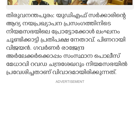
CARTOONS
തിരുവനന്തപുരം: യുഡിഎഫ് സർക്കാരിന്റെ
ആദ്യ നയപ്രഖ്യാപന പ്രസംഗത്തിനിടെ
LITERATURE
നിയമസഭയിലെ പ്രോട്ടോക്കോൾ ലംഘനം
ചൂണ്ടിക്കാട്ടി പ്രതിപക്ഷ നേതാവ്. പിണറായി
ZOOM
വിജയൻ. ഗവർണർ രാജേന്ദ്ര
അർലേക്കർക്കൊപ്പം സംസ്ഥാന പൊലീസ്
മേധാവി റവഡ ചന്ദ്രശേഖറും നിയമസഭയിൽ
CONTACT US
പ്രവേശിച്ചതാണ് വിവാദമായിരിക്കുന്നത്.
ADVERTISEMENT