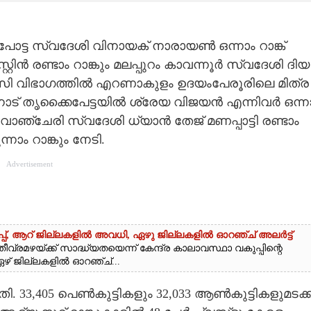
ോട്ട സ്വദേശി വിനായക് നാരായൺ ഒന്നാം റാങ്ക്
ിൻ രണ്ടാം റാങ്കും മലപ്പുറം കാവന്നൂർ സ്വദേശി ദിയ
എസ്.സി വിഭാഗത്തിൽ എറണാകുളം ഉദയംപേരൂരിലെ മിത്ര
ട് തൃക്കൈപേട്ടയിൽ ശ്രേയ വിജയൻ എന്നിവർ ഒന്ന
വാഞ്ചേരി സ്വദേശി ധ്യാൻ തേജ് മണപ്പാട്ടി രണ്ടാം
ാം റാങ്കും നേടി.
Advertisement
പ്പ്,​ ആറ് ജില്ലകളിൽ അവധി,​ ഏഴു ജില്ലകളിൽ ഓറഞ്ച് അലർട്ട്
വ്രമഴയ്ക്ക് സാദ്ധ്യതയെന്ന് കേന്ദ്ര കാലാവസ്ഥാ വകുപ്പിന്റെ
് ഏഴ് ജില്ലകളിൽ ഓറഞ്ച്...
. 33,405 പെൺകുട്ടികളും 32,033 ആൺകുട്ടികളുമടക്