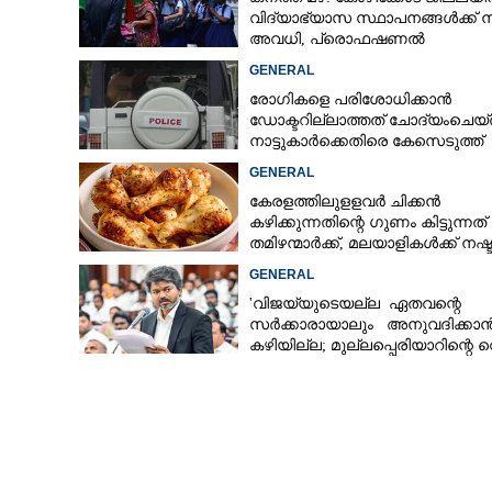
വിദ്യാഭ്യാസ സ്ഥാപനങ്ങൾക്ക് 
അവധി,​ പ്രൊഫഷണൽ
കോളേജുകൾക്ക് ബാധകമല്ല
GENERAL
കീം: ഫാർമസിയ
രോഗികളെ പരിശോധിക്കാൻ
നാരായണിന് ഒന്നാ
ഡോക്ടറില്ലാത്തത് ചോദ്യംചെയ്
നാട്ടുകാർക്കെതിരെ കേസെടുത്ത്
പൊലീസ്
GENERAL
കേരളത്തിലുളളവർ ചിക്കൻ
കഴിക്കുന്നതിന്റെ ഗുണം കിട്ടുന്നത്
തമിഴന്മാർക്ക്, മലയാളികൾക്ക് നഷ്
കടവും മാത്രം
GENERAL
'വിജയ്‌യുടെയല്ല ഏതവന്റെ
സർക്കാരായാലും അനുവദിക്കാ
കഴിയില്ല; മുല്ലപ്പെരിയാറിന്റെ വ
കൂട്ടുന്നത് മനസിൽ വച്ചാൽമതി'