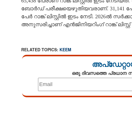
65,438 പേരാണ് റാങ്ക് ലിസ്റ്റിൽ ഇടം നേടിയത
ബോർഡ് പരീക്ഷയെഴുതിയവരാണ്. 31,141 പേ
പേർ റാങ്ക് ലിസ്റ്റിൽ ഇടം നേടി. 2026
അനുസരിച്ചാണ് എൻജിനിയറിംഗ് റാങ്ക് ലിസ്റ്റ്
RELATED TOPICS:
KEEM
അപ്ഡേറ്റാ
ഒരു ദിവസത്തെ പ്രധാന
Loaded
:
3.56%
/
Mute