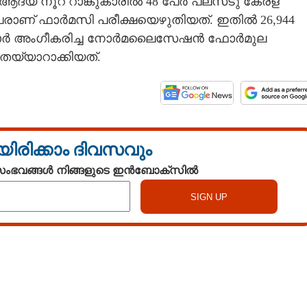
്. ആദ്യ നൂറ് റാങ്കുകാരിൽ 48 പേർ പ്ലസ്‌ടു കേരള
രാണ് ഫാർമസി പരീക്ഷയെഴുതിയത്. ഇതിൽ 26,944
ൽ സർക്കാർ അംഗീകരിച്ച നോർമലൈസേഷൻ ഫോർമുല
 തയ്യാറാക്കിയത്.
യിരിക്കാം ദിവസവും
 സംഭവങ്ങൾ നിങ്ങളുടെ ഇൻബോക്സിൽ
Watch More