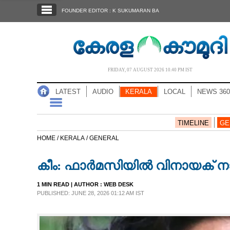
SECTIONS
FOUNDER EDITOR : K SUKUMARAN BA
HOME
LATEST
AUDIO
FRIDAY, 07 AUGUST 2026 10.40 PM IST
NOTIFIED NEWS
LATEST
AUDIO
KERALA
LOCAL
NEWS 360
POLL
KERALA
TIMELINE
GE
HOME /
KERALA /
GENERAL
LOCAL
കീം: ഫാർമസിയിൽ വിനായക് നാര
NEWS 360
1 MIN READ
| AUTHOR :
WEB DESK
PUBLISHED: JUNE 28, 2026 01:12 AM IST
CASE DIARY