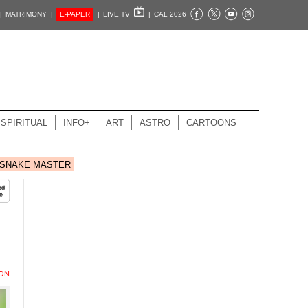
|
MATRIMONY |
E-PAPER
|
LIVE TV
|
CAL 2026
SPIRITUAL
INFO+
ART
ASTRO
CARTOONS
SNAKE MASTER
ION