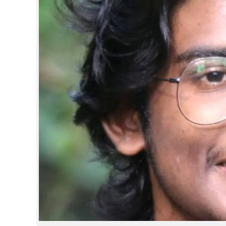
CINEMA
OPINION
PHOTOS
LIFESTYLE
SPIRITUAL
INFO+
ART
ASTRO