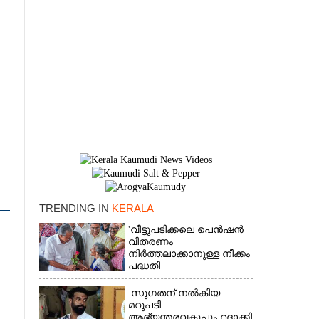
TRENDING IN
KERALA
'വീട്ടുപടിക്കലെ പെൻഷൻ
×
വിതരണം
നിർത്തലാക്കാനുള്ള നീക്കം
പദ്ധതി
അവസാനിപ്പിക്കാനുള്ള
യുഡിഎഫ് അജണ്ടയുടെ
സുഗതന് നൽകിയ
ആദ്യപടി'
മറുപടി
ആഭ്യന്തരവകുപ്പും റദ്ദാക്കി