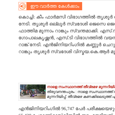
ഈ വാർത്ത കേൾക്കാം
CARTOONS
കൊച്ചി: കീം ഫാർമസി വിഭാഗത്തിൽ തൃശൂർ പ
നേടി. തൃശൂർ ഒല്ലൂർ സ്വദേശി ജെസെ ജെസ്റ്റ
LITERATURE
ഫാത്തിമ മൂന്നാം റാങ്കും സ്വന്തമാക്കി. 
ഗോപാലകൃഷ്ണൻ, എസ്.ടി വിഭാഗത്തിൽ വയനാ
ZOOM
റാങ്ക് നേടി. എൻജിനിയറിംഗിൽ കണ്ണൂർ ചെറു
റാങ്കും തൃശൂർ സ്വദേശി വിസ്മയ.കെ.ആർ മൂന്ന
CONTACT US
നാളെ സംസ്ഥാനത്ത് തീവ്രമഴ മുന്നറിയി
തിരുവനന്തപുരം : നാളെ സംസ്ഥാനത്ത് തീ
മുന്നറിയിപ്പ്. തീവ്രമഴ കണക്കിലെടുത്ത
എൻജിനിയറിംഗിൽ 96,747 പേർ പരീക്ഷയെഴുതി