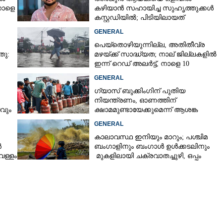
നാളെ
കഴിയാൻ സഹായിച്ച സുഹൃത്തുക്കൾ
കസ്റ്റഡിയിൽ; പിടിയിലായത്
കൊച്ചിയിലെ ഫ്ലാറ്റിൽനിന്ന്
GENERAL
Copy Link
ിൽ വിനായക്
പെയ്തൊഴിയുന്നില്ല, അതിതീവ്ര
ം റാങ്ക്
തു:
മഴയ്ക്ക് സാദ്ധ്യത;​ നാല് ജില്ലകളിൽ
ഇന്ന് റെഡ് അലർട്ട്,​ നാളെ 10
ജില്ലകളിൽ മഞ്ഞ അലർട്ട്
GENERAL
ഗ്യാസ് ബുക്കിംഗിന് പുതിയ
നിയന്ത്രണം, ഓണത്തിന്
ടവും
ക്ഷാമമുണ്ടായേക്കുമെന്ന് ആശങ്ക
GENERAL
കാലാവസ്ഥ ഇനിയും മാറും; പശ്ചിമ
ൻ
ബംഗാളിനും ബംഗാൾ ഉൾക്കടലിനും
െള്ളം
മുകളിലായി ചക്രവാതച്ചുഴി, ഒപ്പം
കള്ളക്കടൽ പ്രതിഭാസം