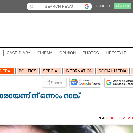
ENGLISH |
KĀZHCHA
CASE DIARY
CINEMA
OPINION
PHOTOS
LIFESTYLE
NERAL
POLITICS
SPECIAL
INFORMATION
SOCIAL MEDIA
Share
ായണിന് ഒന്നാം റാങ്ക്
READ
ENGLISH VERS