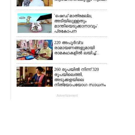
'ഷെഡ് മാത്രമല്ല,
അടിയിലുള്ളതും
മാന്തിയെടുക്കാനാവും'
പ്രകോപന
പ്രസംഗവുമായി കെ.കെ.
രാഗേഷ്
220 അപൂർവ്വ
രാമായണങ്ങളുമായി
രാമകഥകളിൽ ലയിച്ച്...
260 രൂപയിൽ നിന്ന് 320
രൂപയിലെത്തി,
അടുക്കളയിലെ
നിത്യോപയോഗ സാധനം
വാങ്ങിയാൽ കൈപൊള്ളും
Advertisement