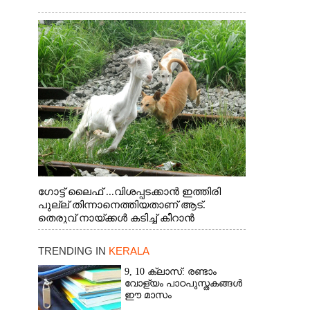
ഗോട്ട് ലൈഫ് ...വിശപ്പടക്കാൻ ഇത്തിരി
പുല്ല് തിന്നാനെത്തിയതാണ് ആട്.
തെരുവ് നായ്ക്കൾ കടിച്ച് കീറാൻ
വന്നതോടെ വയറിന്റെ ആന്തൽ മറന്ന്
ജീവന് വേണ്ടിയായി ഓട്ടം. എറണാകുളം
TRENDING IN
KERALA
വാത്തുരുത്തിയിൽ നിന്നുള്ള കാഴ്ച
9, 10 ക്ലാസ്: രണ്ടാം
വോള്യം പാഠപുസ്തകങ്ങൾ
ഈ മാസം