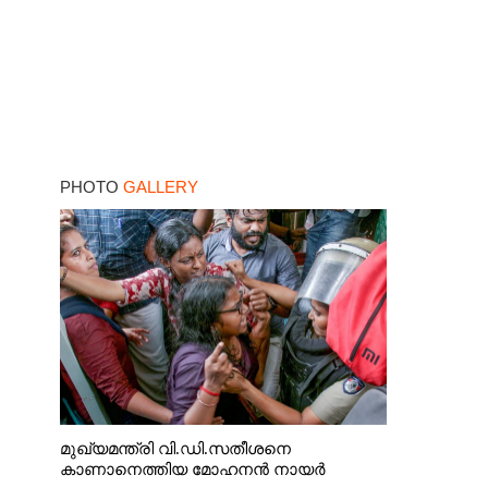
PHOTO
GALLERY
മുഖ്യമന്ത്രി വി.ഡി.സതീശനെ
കാണാനെത്തിയ മോഹനൻ നായർ