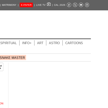
|
MATRIMONY |
E-PAPER
|
LIVE TV
|
CAL 2026
SPIRITUAL
INFO+
ART
ASTRO
CARTOONS
SNAKE MASTER
ION