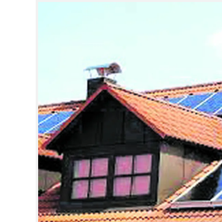
CINEMA
OPINION
PHOTOS
LIFESTYLE
SPIRITUAL
INFO+
ART
ASTRO