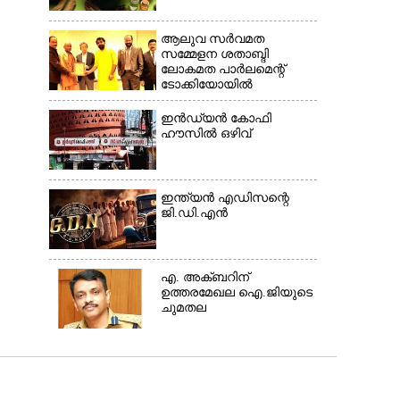
ആലുവ സർവമത
സമ്മേളന ശതാബ്ദി
ലോകമത പാർലമെന്റ്
ടോക്കിയോയിൽ
ഇൻഡ്യൻ കോഫി
ഹൗസിൽ ഒഴിവ്
ഇന്ത്യൻ എഡിസന്റെ
ജി.ഡി.എൻ
എ. അക്ബറിന്
ഉത്തരമേഖല ഐ.ജിയുടെ
ചുമതല