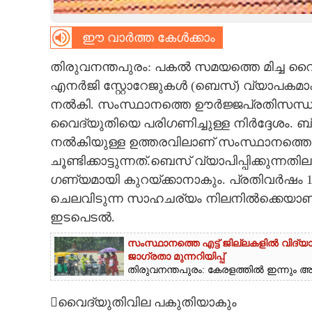
CARTOONS
ഈ വാർത്ത കേൾക്കാം
LITERATURE
തിരുവനന്തപുരം: പകൽ സമയത്തെ മിച്ച വൈദ്
എനർജി സ്റ്റോറേജുകൾ (ബെസ്) വ്യാപകമാക്ക
നൽകി. സംസ്ഥാനത്തെ ഊർജ്ജപ്രതിസന്ധിക
ZOOM
വൈദ്യുതിയെ പരിഗണിച്ചുള്ള നിർദ്ദേശം. ബ
നൽകിയുള്ള ഉത്തരവിലാണ് സംസ്ഥാനത്തെ ബ
CONTACT US
ചൂണ്ടിക്കാട്ടുന്നത്.ബെസ് വ്യാപിപ്പിക്കു
ഗണ്യമായി കുറയ്ക്കാനാകും. പ്രതിവർഷം 1
ചെലവിടുന്ന സാഹചര്യം നിലനിൽക്കെയാണ് സോ
ഇടപെടൽ.
സംസ്ഥാനത്തെ എട്ട് ജില്ലകളിൽ വിദ്യാ
ജാഗ്രതാ മുന്നറിയിപ്പ്
തിരുവനന്തപുരം: കേരളത്തിൽ ഇന്നും അതി
വൈദ്യുതിവില പകുതിയാകും