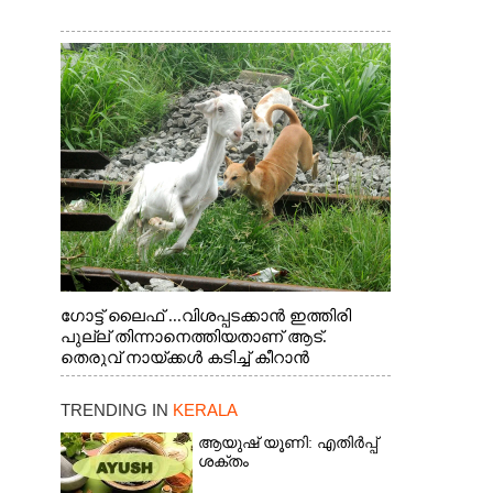
ഗോട്ട് ലൈഫ് ...വിശപ്പടക്കാൻ ഇത്തിരി
പുല്ല് തിന്നാനെത്തിയതാണ് ആട്.
തെരുവ് നായ്ക്കൾ കടിച്ച് കീറാൻ
വന്നതോടെ വയറിന്റെ ആന്തൽ മറന്ന്
ജീവന് വേണ്ടിയായി ഓട്ടം. എറണാകുളം
TRENDING IN
KERALA
വാത്തുരുത്തിയിൽ നിന്നുള്ള കാഴ്ച
ആയുഷ് യൂണി: എതിർപ്പ്
ശക്തം