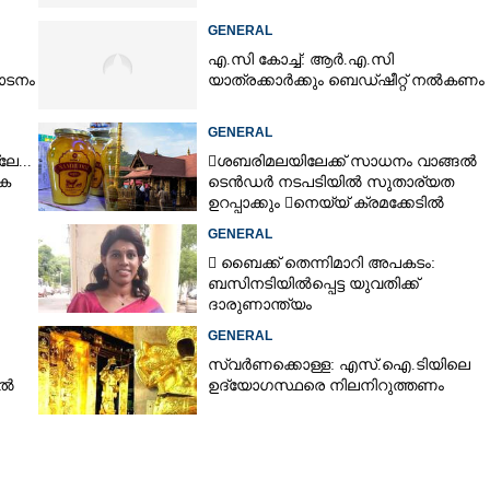
.ഇ.ബിക്ക് റഗുലേറ്ററി
GENERAL
േശം
എ.സി കോച്ച്: ആർ.എ.സി
ാടനം
യാത്രക്കാർക്കും ബെഡ്ഷീറ്റ് നൽകണം
GENERAL
േ...
ശബരിമലയിലേക്ക് സാധനം വാങ്ങൽ
ക
ടെൻ‌ഡർ നടപടിയിൽ സുതാര്യത
ഉറപ്പാക്കും നെയ്യ് ക്രമക്കേടിൽ
തുടരന്വേഷണം
GENERAL
 ബൈക്ക് തെന്നിമാറി അപകടം:
ബസിനടിയിൽപ്പെട്ട യുവതിക്ക്
ദാരുണാന്ത്യം
GENERAL
സ്വർണക്കൊള്ള: എസ്.ഐ.ടിയിലെ
ിൽ
ഉദ്യോഗസ്ഥരെ നിലനിറുത്തണം