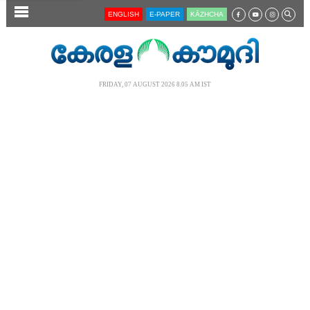
SECTIONS
ENGLISH
E-PAPER
KĀZHCHA
HOME
LATEST
FRIDAY, 07 AUGUST 2026 8.05 AM IST
AUDIO
NOTIFIED NEWS
POLL
KERALA
LOCAL
NEWS 360
CASE DIARY