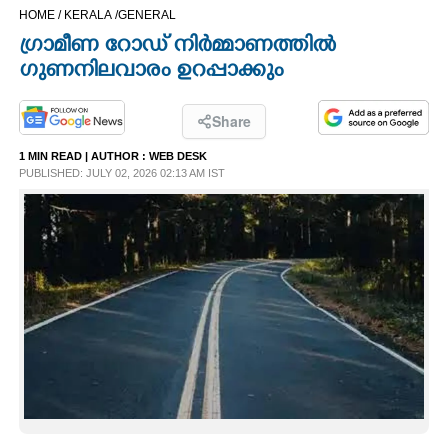
HOME /
KERALA /
GENERAL
CINEMA
ഗ്രാമീണ റോഡ് നിർമ്മാണത്തിൽ
ഗുണനിലവാരം ഉറപ്പാക്കും
OPINION
Share
PHOTOS
1 MIN READ
| AUTHOR :
WEB DESK
PUBLISHED: JULY 02, 2026 02:13 AM IST
LIFESTYLE
SPIRITUAL
INFO+
ART
ASTRO