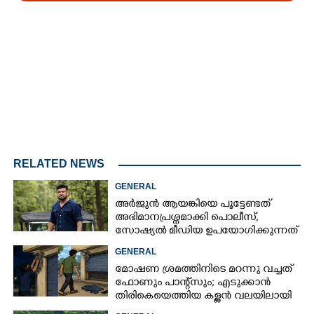
Loaded
:
4.00%
/
Mute
RELATED NEWS
GENERAL
അർജുൻ ആയങ്കിയെ പൂട്ടേണ്ടത്
അഭിമാനപ്രശ്നമാക്കി പൊലീസ്,
സാേഷ്യൽ മീഡിയ ഉപയോഗിക്കുന്നത്
മറ്റൊരാളെന്ന് സംശയം
GENERAL
മോഷണ ശ്രമത്തിനിടെ മറന്നു വച്ചത്
ഫോണും പാന്റ്സും; എടുക്കാൻ
തിരികെയെത്തിയ കള്ളൻ വലയിലായി