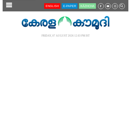
SECTIONS
ENGLISH
E-PAPER
KĀZHCHA
HOME
LATEST
FRIDAY, 07 AUGUST 2026 12.03 PM IST
AUDIO
NOTIFIED NEWS
POLL
KERALA
LOCAL
NEWS 360
CASE DIARY