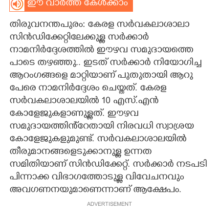
ഈ വാർത്ത കേൾക്കാം
CARTOONS
തിരുവനന്തപുരം: കേരള സർവകലാശാലാ
സിൻഡിക്കേറ്റിലേക്കുള്ള സർക്കാർ
LITERATURE
നാമനിർദ്ദേശത്തിൽ ഈഴവ സമുദായത്തെ
പാടെ തഴഞ്ഞു.. ഇടത് സർക്കാർ നിയോഗിച്ച
ZOOM
ആറംഗങ്ങളെ മാറ്റിയാണ് പുതുതായി ആറു
പേരെ നാമനിർദ്ദേശം ചെയ്തത്. കേരള
സർവകലാശാലയിൽ 10 എസ്.എൻ
CONTACT US
കോളേജുകളാണുള്ളത്. ഈഴവ
സമുദായത്തിൻ്റേതായി നിരവധി സ്വാശ്രയ
കോളേജുകളുമുണ്ട്. സർവകലാശാലയിൽ
തീരുമാനങ്ങളെടുക്കാനുള്ള ഉന്നത
സമിതിയാണ് സിൻഡിക്കേറ്റ്. സർക്കാ‌ർ നടപടി
പിന്നാക്ക വിഭാഗത്തോടുള്ള വിവേചനവും
അവഗണനയുമാണെന്നാണ് ആക്ഷേപം.
ADVERTISEMENT