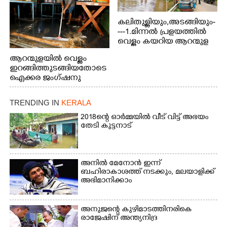
കലിതുള്ളിയും,അടങ്ങിയും-
---1.മിന്നൽ പ്രളയത്തിൽ
വെള്ളം കയറിയ ആറന്മുള
പെട്രോൾ പമ്പിന്
ആറന്മുളയിൽ വെള്ളം
സമീപത്തെ റോ‌ഡ് രണ്ടാം
ഇറങ്ങിത്തുടങ്ങിയതോടെ
തീയതിയിലെ
ഐക്കര ജംഗ്ഷനു
കാഴ്ച.2.വെള്ളം
സമീപം ആറന്മുള
ഇറങ്ങിപ്പോൾ
കിടങ്ങന്നൂർ റോഡിന്
ഇന്നലെത്തെ
TRENDING IN
KERALA
സമീപം പ്രവർത്തിക്കു
കാഴ്ച.രക്ഷാപ്രവർത്തന
ആറന്മുള തട്ടുകട കഴുകി
2018ന്റെ ഓർമ്മയിൽ വീട് വിട്ട് അഭയം
ത്തിന് ഓച്ചിറ അഴിക്കലിൽ
വൃത്തിയാക്കുന്നു.
തേടി കുട്ടനാട്
നിന്ന്എത്തിച്ച ബോട്ടും.
അനിൽ മേനോൻ ഇന്ന്
ബഹിരാകാശത്ത് നടക്കും, മലയാളിക്ക്
അഭിമാനിക്കാം
അനുജന്റെ കുഴിമാടത്തിനരികെ
രാജേഷിന് അന്ത്യനിദ്ര