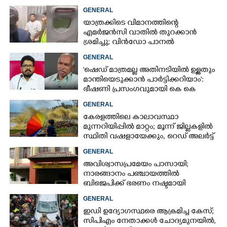
വാഹനങ്ങളെ
GENERAL
യാത്രക്കിടെ വിമാനത്തിന്റെ
എമർജൻസി വാതിൽ തുറക്കാൻ
ശ്രമിച്ചു; വിൻഡോ പാനൽ
അടിച്ചുതകർത്തു,
GENERAL
നെടുമ്പാശേരിയിൽ മലയാളി
'ഷെഡ് മാത്രമല്ല അതിനടിയിൽ ഉള്ളതും
അറസ്റ്റിൽ
മാന്തിയെടുക്കാൻ പാർട്ടിക്കറിയാം':
ഭീഷണി പ്രസംഗവുമായി കെ കെ
രാഗേഷ്
GENERAL
കേരളത്തിലെ കാലാവസ്ഥാ
മുന്നറിയിപ്പിൽ മാറ്റം; മൂന്ന് ജില്ലകളിൽ
സ്ഥിതി വഷളായേക്കും, റെഡ് അലർട്ട്
GENERAL
അവിശ്വാസപ്രമേയം പാസായി;
നാരങ്ങാനം പഞ്ചായത്തിൽ
ബിജെപിക്ക് ഭരണം നഷ്ടമായി
GENERAL
ഇഡി ഉദ്യോഗസ്ഥരെ ആക്രമിച്ച കേസ്;
സിപിഎം നേതാക്കൾ ചോദ്യമുനയിൽ,