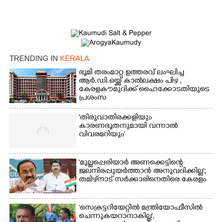
TRENDING IN
KERALA
ഭൂമി തരംമാറ്റ ഉത്തരവ് ലംഘിച്ച
ആർ.ഡി.ഒയ്ക്ക് കാൽലക്ഷം പിഴ ,​
കേരളകൗമുദിക്ക് ഹൈക്കോടതിയുടെ
പ്രശംസ
'തിരുവാതിരക്കളിയും
കാരണഭൂതനുമായി വന്നാൽ
വിവരമറിയും '
'മുല്ലപ്പെരിയാർ അണക്കെട്ടിന്റെ
ജലനിരപ്പുയർത്താൻ അനുവദിക്കില്ല';
തമിഴ്‌നാട് സർക്കാരിനെതിരെ കേരളം
'സെക്രട്ടറിയേറ്റിൽ മന്ത്രിയോഫീസിൽ
ചെന്നുകയറാനാകില്ല',