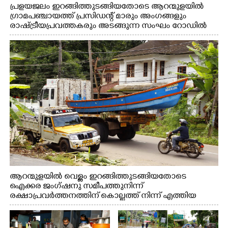
പ്രളയജലം ഇറങ്ങിത്തുടങ്ങിയതോടെ ആറന്മുളയിൽ
ഗ്രാമപഞ്ചായത്ത് പ്രസിഡന്റ് മാരും അംഗങ്ങളും
രാഷ്ട്രീയപ്രവത്തകരും അടങ്ങുന്ന സംഘം റോഡിൽ
അടിഞ്ഞ് കൂടിയ ചെളിയും മണ്ണും മറ്റ് മാലിന്യങ്ങളും
നീക്കം ചെയ്യുന്നു.
ആറന്മുളയിൽ വെള്ളം ഇറങ്ങിത്തുടങ്ങിയതോടെ
ഐക്കര ജംഗ്ഷനു സമീപത്തുനിന്ന്
രക്ഷാപ്രവർത്തനത്തിന് കൊല്ലത്ത് നിന്ന് എത്തിയ
ബോട്ടുകൾ തിരികെക്കൊണ്ടുപോകുന്നു.