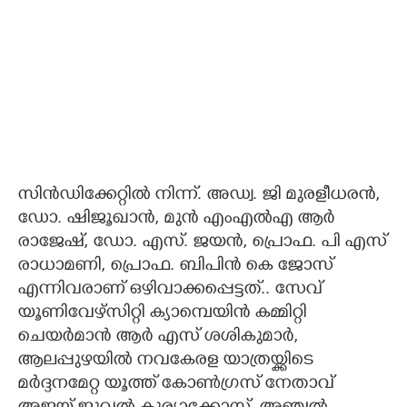
സിൻഡിക്കേറ്റിൽ നിന്ന്. അഡ്വ. ജി മുരളീധരൻ,
ഡോ. ഷിജൂഖാൻ, മുൻ എംഎൽഎ ആർ
രാജേഷ്, ഡോ. എസ്. ജയൻ, പ്രൊഫ. പി എസ്
രാധാമണി, പ്രൊഫ. ബിപിൻ കെ ജോസ്
എന്നിവരാണ് ഒഴിവാക്കപ്പെട്ടത്.. സേവ്
യൂണിവേഴ്സിറ്റി ക്യാമ്പെയിൻ കമ്മിറ്റി
ചെയർമാൻ ആർ എസ് ശശികുമാർ,
ആലപ്പുഴയിൽ നവകേരള യാത്രയ്ക്കിടെ
മർദ്ദനമേറ്റ യൂത്ത് കോൺഗ്രസ് നേതാവ്