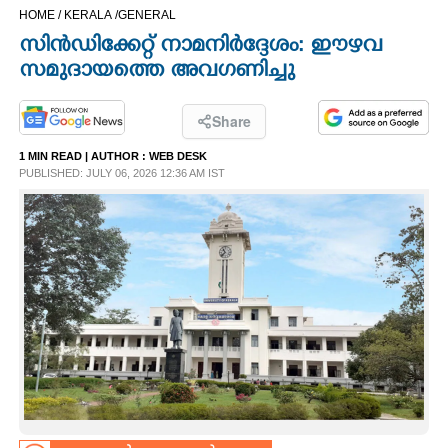
HOME /
KERALA /
GENERAL
CINEMA
സിൻഡിക്കേറ്റ് നാമനിർദ്ദേശം: ഈഴവ
സമുദായത്തെ അവഗണിച്ചു
OPINION
Share
PHOTOS
1 MIN READ
| AUTHOR :
WEB DESK
PUBLISHED: JULY 06, 2026 12:36 AM IST
LIFESTYLE
SPIRITUAL
INFO+
ART
ASTRO