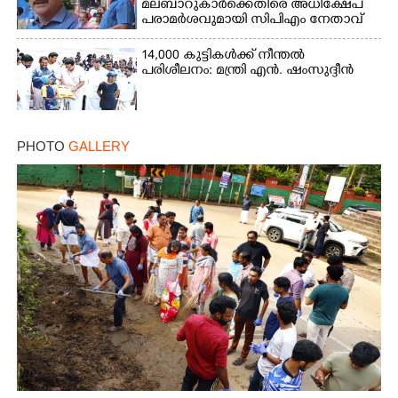
മലബാറുകാർക്കെതിരെ അധിക്ഷേപ
പരാമർശവുമായി സിപിഎം നേതാവ്‌
14,000 കുട്ടികൾക്ക് നീന്തൽ
പരിശീലനം: മന്ത്രി എൻ. ഷംസുദ്ദീൻ
PHOTO
GALLERY