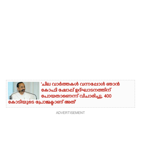
'ചില വാർത്തകൾ വന്നപ്പോൾ ഞാൻ
കോഫി ഷോപ്പ് ഉദ്ഘാടനത്തിന്
പോയതാണെന്ന് വിചാരിച്ചു, 400
കോടിയുടെ പ്രോജക്ടാണ് അത്'
ADVERTISEMENT