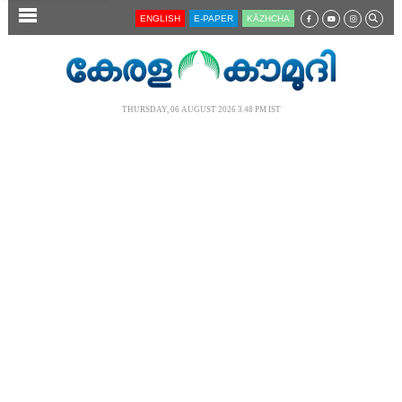
SECTIONS
ENGLISH
E-PAPER
KĀZHCHA
HOME
LATEST
THURSDAY, 06 AUGUST 2026 3.48 PM IST
AUDIO
NOTIFIED NEWS
POLL
KERALA
LOCAL
NEWS 360
CASE DIARY