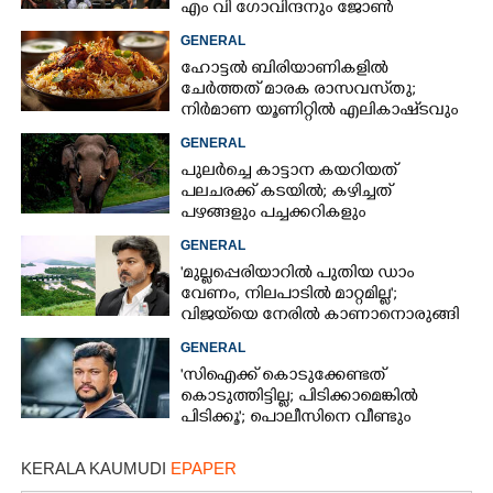
എം വി ഗോവിന്ദനും ജോൺ
ബ്രിട്ടാസിനും നോട്ടീസ്
GENERAL
ഹോട്ടൽ ബിരിയാണികളിൽ
ചേർത്തത് മാരക രാസവസ്‌തു;
നിർമാണ യൂണിറ്റിൽ എലികാഷ്‌ടവും
കുപ്പിച്ചില്ലും
GENERAL
പുലർച്ചെ കാട്ടാന കയറിയത്
പലചരക്ക് കടയിൽ; കഴിച്ചത്
പഴങ്ങളും പച്ചക്കറികളും
GENERAL
'മുല്ലപ്പെരിയാറിൽ പുതിയ ഡാം
വേണം, നിലപാടിൽ മാറ്റമില്ല';
വിജയ്‌യെ നേരിൽ കാണാനൊരുങ്ങി
കേരള സർക്കാർ
GENERAL
'സിഐക്ക് കൊടുക്കേണ്ടത്
കൊടുത്തിട്ടില്ല; പിടിക്കാമെങ്കിൽ
പിടിക്കൂ'; പൊലീസിനെ വീണ്ടും
വെല്ലുവിളിച്ച് അർജുൻ ആയങ്കി
KERALA KAUMUDI
EPAPER