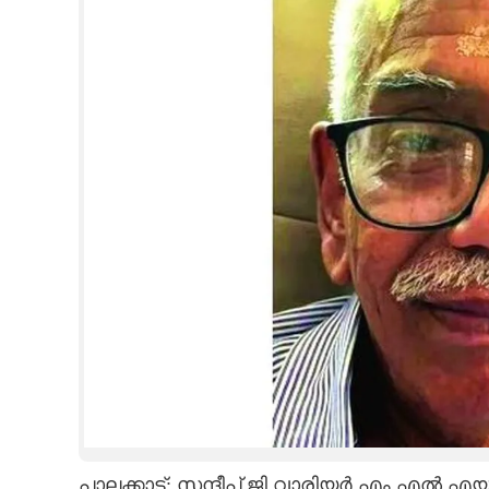
CINEMA
OPINION
PHOTOS
LIFESTYLE
SPIRITUAL
INFO+
ART
ASTRO
പാലക്കാട്: സന്ദീപ് ജി.വാരിയർ എം.എൽ.എയ