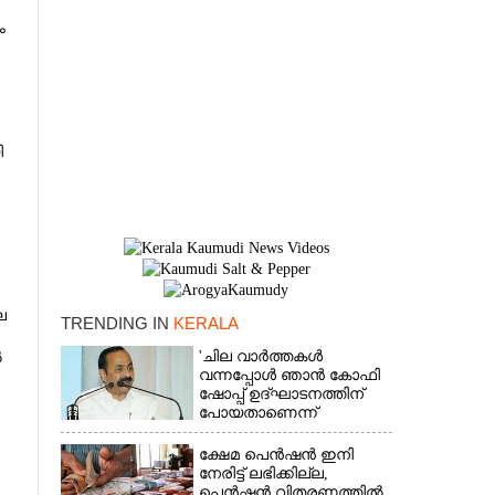
ം
ി
ി
െ
TRENDING IN
KERALA
'ചില വാർത്തകൾ
ൽ
×
വന്നപ്പോൾ ഞാൻ കോഫി
ഷോപ്പ് ഉദ്ഘാടനത്തിന്
പോയതാണെന്ന്
വിചാരിച്ചു, 400 കോടിയുടെ
പ്രോജക്ടാണ് അത്'
ക്ഷേമ പെൻഷൻ ഇനി
നേരിട്ട് ലഭിക്കില്ല,​
പെൻഷൻ വിതരണത്തിൽ