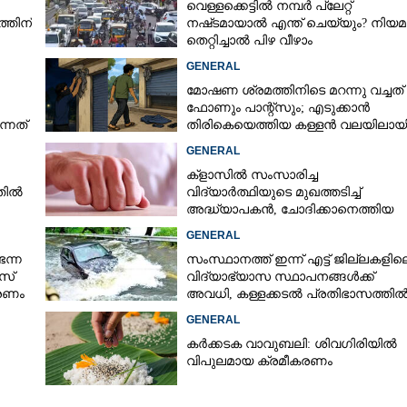
വെള്ളക്കെട്ടിൽ നമ്പർ പ്ലേറ്റ്
്തിന്
നഷ്‌ടമായാൽ എന്ത് ചെയ്യും? നിയമ
തെറ്റിച്ചാൽ പിഴ വീഴാം
GENERAL
മോഷണ ശ്രമത്തിനിടെ മറന്നു വച്ചത്
ഫോണും പാന്റ്സും; എടുക്കാൻ
്നത്
തിരികെയെത്തിയ കള്ളൻ വലയിലായ
GENERAL
ക്ളാസിൽ സംസാരിച്ച
നതിൽ
വിദ്യാർത്ഥിയുടെ മുഖത്തടിച്ച്
അദ്ധ്യാപകൻ, ചോദിക്കാനെത്തിയ
പിതാവിനെയും ആക്രമിച്ചെന്ന് പരാത
GENERAL
െന്ന
സംസ്ഥാനത്ത് ഇന്ന് എട്ട് ജില്ലകളില
സ്
വിദ്യാഭ്യാസ സ്ഥാപനങ്ങൾക്ക്
കരണം
അവധി, കള്ളക്കടൽ പ്രതിഭാസത്തി
ജാഗ്രതാ നിർദ്ദേശം
GENERAL
കർക്കടക വാവുബലി: ശിവഗിരിയിൽ
Share this link
വിപുലമായ ക്രമീകരണം