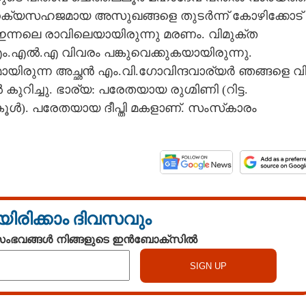
ദ്ധക്യസഹജമായ അസുഖങ്ങളെ തുടർന്ന് കോഴിക്കോട്
ഇന്നലെ രാവിലെയായിരുന്നു മരണം. വിമുക്ത
എം.എൽ.എ വിവരം പങ്കുവെക്കുകയായിരുന്നു.
യിരുന്ന അച്ഛൻ എം.വി.ഗോവിന്ദവാര്യർ ഞങ്ങളെ വിട്
റിച്ചു. ഭാര്യ: പരേതയായ രുഗ്മിണി (റിട്ട.
കൂൾ). പരേതയായ ദീപ്തി മകളാണ്. സംസ്‌കാരം
യിരിക്കാം ദിവസവും
 സംഭവങ്ങൾ നിങ്ങളുടെ ഇൻബോക്സിൽ