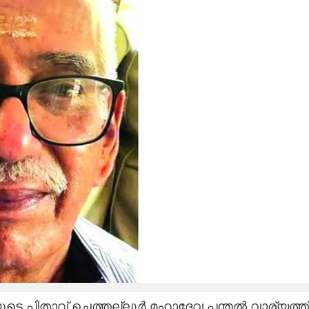
ുടെ പിതാവ് ചെത്തല്ലൂർ മഹാദേവ പന്തൽ വാര്യത്ത്