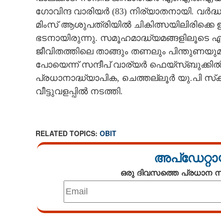
ഗോവിന്ദ വാരിയർ (83) നിര്യാതനായി. വർ
CARTOONS
മിംസ് ആശുപത്രിയിൽ ചികിത്സയിലിരിക്കെ 
ഭടനായിരുന്നു. സമൂഹമാദ്ധ്യമങ്ങളിലൂടെ 
LITERATURE
ജീവിതത്തിലെ താങ്ങും തണലും പിന്തുണയുമാ
പോയെന്ന് സന്ദീപ് വാര്യർ ഫെയ്സ്ബുക്കിൽ കു
ZOOM
പ്രധാനാദ്ധ്യാപിക, ചെത്തല്ലൂർ യു.പി സ്‌
വീട്ടുവളപ്പിൽ നടത്തി.
CONTACT US
RELATED TOPICS:
OBIT
അപ്ഡേറ്റാ
ഒരു ദിവസത്തെ പ്രധാന
Loaded
: