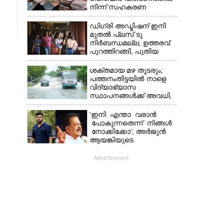
നിന്ന് സഹകരണ
ബാങ്കുകളെ ഒഴിവാക്കി
ഡിഗ്രി അഡ്മിഷന് ഇനി
മുതൽ പ്ലസ് ടു
നിർബന്ധമല്ല; ഉത്തരവ്
പുറത്തിറങ്ങി, പുതിയ
മാറ്റങ്ങൾ അറിയാം
ശക്തമായ മഴ തുടരും;
പത്തനംതിട്ടയിൽ നാളെ
വിദ്യാഭ്യാസ
സ്ഥാപനങ്ങൾക്ക് അവധി,​
ജില്ലയിൽ ഇന്ന് റെ‌ഡും
നാളെ ഓറഞ്ചും അലർട്ട്
'ഇനി എന്താ വരാൻ
പോകുന്നതെന്ന് നിങ്ങൾ
നോക്കിക്കോ'; അർജുൻ
ആയങ്കിയുടെ
വെല്ലുവിളിയിൽ രമേശ്
ചെന്നിത്തല
Advertisement