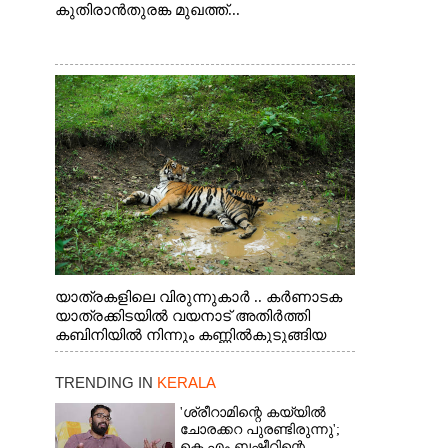
കുതിരാൻതുരങ്ക മുഖത്ത്...
യാത്രകളിലെ വിരുന്നുകാർ .. കർണാടക
യാത്രക്കിടയിൽ വയനാട് അതിർത്തി
കബിനിയിൽ നിന്നും കണ്ണിൽകുടുങ്ങിയ
കടുവ.
TRENDING IN
KERALA
'ശ്രീറാമിന്റെ കയ്യിൽ
ചോരക്കറ പുരണ്ടിരുന്നു';
കെ എം ബഷീറിന്റെ