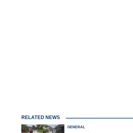
3.34%
/
Unmute
RELATED NEWS
GENERAL