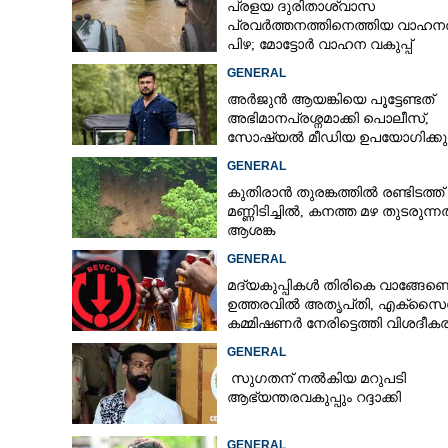
പ്രളയ ദുരിതാശ്വാസ
പ്രവർത്തനത്തിനെത്തിയ വാഹനത
പിഴ; മോട്ടോർ വാഹന വകുപ്പ്
ഉദ്യോഗസ്ഥന് സസ്പെൻഷൻ
GENERAL
അർജുൻ ആയങ്കിയെ പൂട്ടേണ്ടത്
അഭിമാനപ്രശ്നമാക്കി പൊലീസ്,
സാേഷ്യൽ മീഡിയ ഉപയോഗിക്കുന
മറ്റൊരാളെന്ന് സംശയം
GENERAL
കുതിരാൻ തുരങ്കത്തിൽ രണ്ടിടത്ത്
മണ്ണിടിച്ചിൽ, കനത്ത മഴ തുടരുന്
ആശങ്ക
GENERAL
മദ്യകുപ്പികൾ തിരികെ വാങ്ങേണ്ട
ഉത്തരവിൽ അതൃപ്‌തി, എക്‌സൈ
കമ്മിഷണർ നേരിട്ടെത്തി വിശദീ
നൽകണമെന്ന് മന്ത്രി
GENERAL
സുഗതന് നൽകിയ മറുപടി
ആഭ്യന്തരവകുപ്പും റദ്ദാക്കി
GENERAL