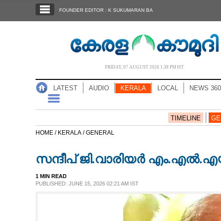
SECTIONS
FOUNDER EDITOR : K SUKUMARAN BA
HOME
LATEST
AUDIO
FRIDAY, 07 AUGUST 2026 1.38 PM IST
NOTIFIED NEWS
LATEST
AUDIO
KERALA
LOCAL
NEWS 360
POLL
KERALA
TIMELINE
GE
HOME /
KERALA /
GENERAL
LOCAL
സന്ദീപ് ജി.വാരിയർ എം.എൽ.എ
NEWS 360
1 MIN READ
PUBLISHED: JUNE 15, 2026 02:21 AM IST
CASE DIARY