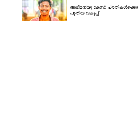
അഭിമന്യു കേസ്: പ്രതികൾക്കെ
പുതിയ വകുപ്പ്
സന്ദീപ് ജി.വ
പിതാവ് നിര്യ