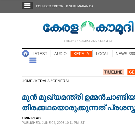
SECTIONS
FOUNDER EDITOR : K SUKUMARAN BA
HOME
LATEST
AUDIO
FRIDAY, 07 AUGUST 2026 2.13 AM IST
NOTIFIED NEWS
LATEST
AUDIO
KERALA
LOCAL
NEWS 360
POLL
KERALA
TIMELINE
GE
HOME /
KERALA /
GENERAL
LOCAL
മുൻ മുഖ്യമന്ത്രി ഉമ്മൻചാണ്ടി
NEWS 360
തിരക്കഥയൊരുക്കുന്നത് പ്രശ
1 MIN READ
CASE DIARY
PUBLISHED: JUNE 04, 2026 10:11 PM IST