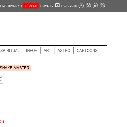
|
MATRIMONY |
E-PAPER
|
LIVE TV
|
CAL 2026
SPIRITUAL
INFO+
ART
ASTRO
CARTOONS
SNAKE MASTER
ION