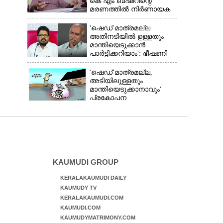
കെ എം ബഷീറിന്റെ
മരണത്തിൽ നിർണായക
മൊഴിയുമായി ദൃക്‌സാക്ഷി
'ഷെഡ് മാത്രമല്ല
അതിനടിയിൽ ഉള്ളതും
മാന്തിയെടുക്കാൻ
പാർട്ടിക്കറിയാം': ഭീഷണി
പ്രസംഗവുമായി കെ കെ
രാഗേഷ്
'ഷെഡ് മാത്രമല്ല,
അടിയിലുള്ളതും
മാന്തിയെടുക്കാനാവും'
പ്രകോപന
പ്രസംഗവുമായി കെ.കെ.
രാഗേഷ്
KAUMUDI GROUP
KERALAKAUMUDI DAILY
KAUMUDY TV
KERALAKAUMUDI.COM
KAUMUDI.COM
KAUMUDYMATRIMONY.COM