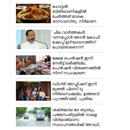
ഹോട്ടൽ
ബിരിയാണികളിൽ
ചേർത്തത് മാരക
രാസവസ്‌തു; നിർമാണ
യൂണിറ്റിൽ എലികാഷ്‌ടവും
കുപ്പിച്ചില്ലും
'ചില വാർത്തകൾ
വന്നപ്പോൾ ഞാൻ കോഫി
×
ഷോപ്പ് ഉദ്ഘാടനത്തിന്
പോയതാണെന്ന്
വിചാരിച്ചു, 400 കോടിയുടെ
പ്രോജക്ടാണ് അത്'
ക്ഷേമ പെൻഷൻ ഇനി
നേരിട്ട് ലഭിക്കില്ല,​
പെൻഷൻ വിതരണത്തിൽ
നിന്ന് സഹകരണ
ബാങ്കുകളെ ഒഴിവാക്കി
ഡിഗ്രി അഡ്മിഷന് ഇനി
മുതൽ പ്ലസ് ടു
നിർബന്ധമല്ല; ഉത്തരവ്
പുറത്തിറങ്ങി, പുതിയ
മാറ്റങ്ങൾ അറിയാം
ശക്തമായ മഴ തുടരും;
പത്തനംതിട്ടയിൽ നാളെ
വിദ്യാഭ്യാസ
സ്ഥാപനങ്ങൾക്ക് അവധി,​
ജില്ലയിൽ ഇന്ന് റെ‌ഡും