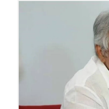
CINEMA
OPINION
PHOTOS
LIFESTYLE
SPIRITUAL
INFO+
ART
ASTRO