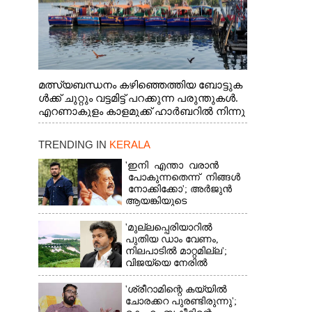
മത്സ്യബന്ധനം കഴിഞ്ഞെത്തിയ ബോട്ടുക
ൾക്ക് ചുറ്റും വട്ടമിട്ട് പറക്കുന്ന പരുന്തുകൾ.
എറണാകുളം കാളമുക്ക് ഹാർബറിൽ നിന്നു
ള്ള കാഴ്ച
TRENDING IN
KERALA
'ഇനി എന്താ വരാൻ
പോകുന്നതെന്ന് നിങ്ങൾ
നോക്കിക്കോ'; അർജുൻ
ആയങ്കിയുടെ
വെല്ലുവിളിയിൽ രമേശ്
ചെന്നിത്തല
'മുല്ലപ്പെരിയാറിൽ
പുതിയ ഡാം വേണം,
നിലപാടിൽ മാറ്റമില്ല';
വിജയ്‌യെ നേരിൽ
കാണാനൊരുങ്ങി കേരള
സർക്കാർ
'ശ്രീറാമിന്റെ കയ്യിൽ
ചോരക്കറ പുരണ്ടിരുന്നു';