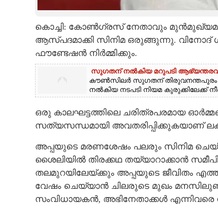
CARTOONS
കൊച്ചി: കോൺഗ്രസ് നേതാവും മുൻമുഖ്യമന്
ആസ്പദമാക്കി സിനിമ ഒരുങ്ങുന്നു. വിനോദ് ഗ
LITERATURE
ഫൗണ്ടേഷൻ നിർമ്മിക്കും.
സുഗതന് നൽകിയ മറുപടി ആഭ്യന്തരവകുപ്പ
ZOOM
കൗൺസിലർ സുഗതന് തിരുവനന്തപുര
നൽകിയ നടപടി നിയമ കുരുക്കിലേക്ക് ന
CONTACT US
ഒരു കാലഘട്ടത്തിലെ ചരിത്രപരമായ ഓർമ്മപ
സത്യസന്ധമായി അവതരിപ്പിക്കുകയാണ് ലക്ഷ
അപ്പയുടെ മരണശേഷം പലരും സിനിമ ചെയ്യുന്
ശൈലിയിൽ തിരക്കഥ തയ്യാറാക്കാൻ സമീപിച
തലമുറയിലേയ്ക്കും അപ്പയുടെ ജീവിതം എത്തിക്
വേഷം ചെയ്യാൻ ചിലരുടെ മുഖം മനസിലുണ്ട്. 
സംവിധായകൻ, അഭിനേതാക്കൾ എന്നിവരെ നിശ്