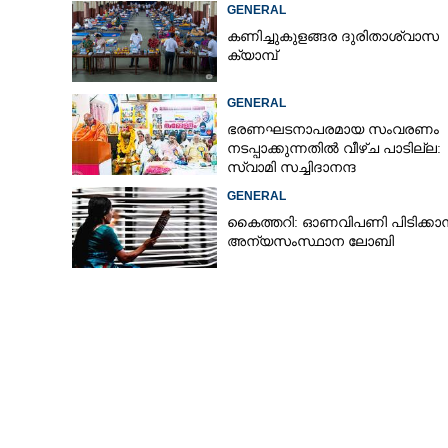
GENERAL
കണിച്ചുകുളങ്ങര ദുരിതാശ്വാസ
ക്യാമ്പ്
GENERAL
ഭരണഘടനാപരമായ സംവരണം
നടപ്പാക്കുന്നതിൽ വീഴ്ച പാടില്ല:
സ്വാമി സച്ചിദാനന്ദ
GENERAL
കൈത്തറി: ഓണവിപണി പിടിക്കാ
അന്യസംസ്ഥാന ലോബി
മുൻ മുഖ്യമന്ത്
ജീവിതം സിനിമയാ
തിരക്കഥയൊരുക്കുന്നത
സംവിധായകൻ