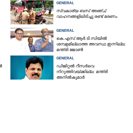
GENERAL
സ്വകാര്യ ബസ് അഞ്ച്
വാഹനങ്ങളിലിടിച്ചു:രണ്ട് മരണം
GENERAL
കെ.എസ്.ആർ.ടി.സിയിൽ
ശമ്പളമില്ലാത്ത അവസ്ഥ ഇന്നില്ല:
മന്ത്രി ജോൺ
GENERAL
Share this link
ൻ
ഡിജിറ്റൽ റീസർവെ
നിറുത്തിവയ്ക്കില്ല: മന്ത്രി
അനിൽകുമാർ
രി ഉമ്മൻചാണ്ടിയുടെ
Copy Link
കുന്നു,​
് പ്രശസ്ത