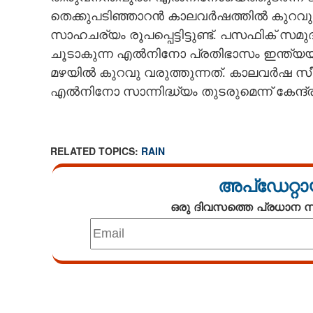
തെക്കുപടിഞ്ഞാറൻ കാലവർഷത്തിൽ കുറവു
CARTOONS
സാഹചര്യം രൂപപ്പെട്ടിട്ടുണ്ട്. പസഫിക് 
ചൂടാകുന്ന എൽനിനോ പ്രതിഭാസം ഇന്ത്യയി
LITERATURE
മഴയിൽ കുറവു വരുത്തുന്നത്. കാലവ
എൽനിനോ സാന്നിദ്ധ്യം തുടരുമെന്ന് കേന്ദ്ര
ZOOM
CONTACT US
RELATED TOPICS:
RAIN
അപ്ഡേറ്റാ
ഒരു ദിവസത്തെ പ്രധാന
Loaded
:
3.29%
/
Unmute