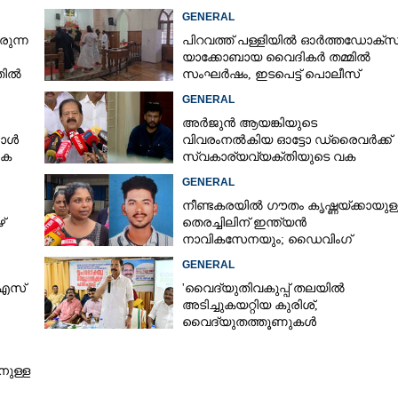
നിർദേശപ്രകാരം
GENERAL
രുന്ന
പിറവത്ത് പള്ളിയിൽ ഓർത്തഡോക്സ്
യാക്കോബായ വൈദികർ തമ്മിൽ
്തിൽ
സംഘർഷം, ഇടപെട്ട് പൊലീസ്
GENERAL
അർജുൻ ആയങ്കിയുടെ
കോൾ
വിവരംനൽകിയ ഓട്ടോ ഡ്രൈവർക്ക്
കെ
സ്വകാര്യവ്യക്തിയുടെ വക
പാരിതോഷികം: മന്ത്രി രമേശ്
GENERAL
ചെന്നിത്തല
നീണ്ടകരയിൽ ഗൗതം കൃഷ്ണയ്ക്കായുള്
്
തെരച്ചിലിന് ഇന്ത്യൻ
നാവികസേനയും; ഡൈവിംഗ്
ആരംഭിച്ചു
GENERAL
 എസ്
'വൈദ്യുതിവകുപ്പ് തലയിൽ
അടിച്ചുകയറ്റിയ കുരിശ്‌,
വൈദ്യുതത്തൂണുകൾ
പൊട്ടിവീണാൽപോലും മന്ത്രിയെ
Share this link
വിളിക്കുന്ന കാലമാണിത്'
നുള്ള