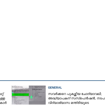
GENERAL
റ്
സവർക്കറെ പുകഴ്ത്തിയ ചോദ്യാവലി;
ള്ള
അദ്ധ്യാപകന് സസ്‌പെൻഷൻ, നടപട
ുകാർ
വിദ്യാഭ്യാസ മന്ത്രിയുടെ