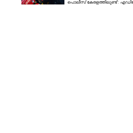
പൊലീസ് കേരളത്തിലുണ്ട്': എഡി
പി വിജയൻ
മഴയുടെ അളവ് 