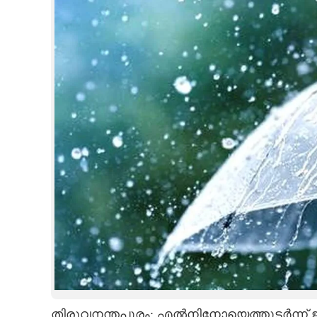
CINEMA
OPINION
PHOTOS
LIFESTYLE
SPIRITUAL
INFO+
ART
ASTRO
തിരുവനന്തപുരം: എൽനിനോയെത്തുടർന്ന് 