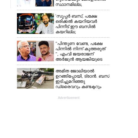
സ്ഥാനമില്ല,​
അവരെല്ലാം
പൊലീസിന്റെ
'സൂപ്പർ ബസ്, പക്ഷേ
നിരീക്ഷണത്തിലാണ്'
ഒരിക്കൽ കയറിയവർ
പിന്നീട് ഈ ബസിൽ
കയറില്ല;
കെഎസ്ആർടിസിക്ക്
നഷ്ടം അരലക്ഷം
"പിന്തുണ വേണ്ട,​ പക്ഷേ
രൂപയോളം'
പിന്നിൽ നിന്ന് കുത്തരുത്
", എംവി ജയരാജന്
അർജുൻ ആയങ്കിയുടെ
മറുപടി
അമിത ജോലിയാൽ
ഉറങ്ങിപ്പോയി, ട്രാൻ. ബസ്
ഇടിച്ചുമറിഞ്ഞു
ഡ്രൈവറും കണ്ടക്ടറും
മരിച്ചു സംഭവം മൈസൂരു
-ബെംഗളൂരു
Advertisement
ദേശീയപാതയിൽ 20
പേർക്ക് പരിക്ക്, നാലു
പേരുടെ നില ഗുരുതരം