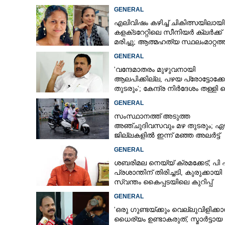
GENERAL
എലിവിഷം കഴിച്ച് ചികിത്സയിലായി
കളക്‌ടറേറ്റിലെ സീനിയർ ക്ലർക്ക്
മരിച്ചു; ആത്മഹത്യ സ്ഥലംമാറ്റത
മനംനൊന്തെന്ന് സംശയം
GENERAL
'വന്ദേമാതരം മുഴുവനായി
ആലപിക്കില്ല, പഴയ പ്രോട്ടോക്
തുടരും'; കേന്ദ്ര നിർദേശം തള്ളി 
മുരളീധരൻ
GENERAL
സംസ്ഥാനത്ത് അടുത്ത
അ‌ഞ്ചുദിവസവും മഴ തുടരും; ഏഴ
ജില്ലകളിൽ ഇന്ന് മഞ്ഞ അലർട്ട്
GENERAL
ശബരിമല നെയ്യ് ക്രമക്കേട്; പി
പ്രശാന്തിന് തിരിച്ചടി, കുരുക്കായി
സ്വന്തം കൈപ്പടയിലെ കുറിപ്പ്
GENERAL
'ഒരു ഗുണ്ടയ്ക്കും വെല്ലുവിളിക്കാ
ധൈര്യം ഉണ്ടാകരുത്, സ്മാർട്ടായ