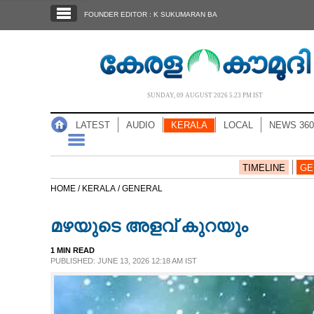
SECTIONS
FOUNDER EDITOR : K SUKUMARAN BA
HOME
LATEST
AUDIO
SUNDAY, 09 AUGUST 2026 5.23 PM IST
NOTIFIED NEWS
LATEST
AUDIO
KERALA
LOCAL
NEWS 360
POLL
KERALA
TIMELINE
GE
HOME /
KERALA /
GENERAL
LOCAL
മഴയുടെ അളവ് കുറയും
NEWS 360
1 MIN READ
PUBLISHED: JUNE 13, 2026 12:18 AM IST
CASE DIARY