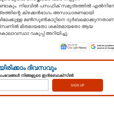
ണ്ടാകും. നിലവിൽ പസഫിക് സമുദ്രത്തിൽ എൽനി
സമുദ്രത്തിന്റെ കിഴക്കൻഭാഗം അസാധാരണമായി
ലേക്കുള്ള മൺസൂൺകാറ്റിനെ ദുർബലമാക്കുന്നതാണ
ർഷ സീസണിൽ മിതമായതോ ശക്തമായതോ ആയ
കാലാവസ്ഥാ വകുപ്പ് അറിയിച്ചു.
യിരിക്കാം ദിവസവും
 സംഭവങ്ങൾ നിങ്ങളുടെ ഇൻബോക്സിൽ
Watch More