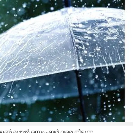
ജൂൺ മുതൽ സെപ്തംബർ വരെ നീളുന്ന