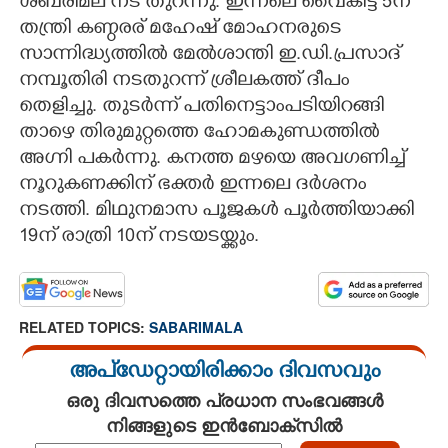
ശബരിമല നട തുറന്നു. ഇന്നലെ വൈകിട്ട് 5ന്
തന്ത്രി കണ്ഠരര് മഹേഷ് മോഹനരുടെ
CARTOONS
സാന്നിദ്ധ്യത്തിൽ മേൽശാന്തി ഇ.ഡി.പ്രസാദ്
നമ്പൂതിരി നടതുറന്ന് ശ്രീലകത്ത് ദീപം
LITERATURE
തെളിച്ചു. തുടർന്ന് പതിനെട്ടാംപടിയിറങ്ങി
താഴെ തിരുമുറ്റത്തെ ഹോമകുണ്ഡത്തിൽ
ZOOM
അഗ്നി പകർന്നു. കനത്ത മഴയെ അവഗണിച്ച്
നൂറുകണക്കിന് ഭക്തർ ഇന്നലെ ദർശനം
നടത്തി. മിഥുനമാസ പൂജകൾ പൂർത്തിയാക്കി
CONTACT US
19ന് രാത്രി 10ന് നടയടയ്ക്കും.
RELATED TOPICS:
SABARIMALA
അപ്ഡേറ്റായിരിക്കാം ദിവസവും
ഒരു ദിവസത്തെ പ്രധാന സംഭവങ്ങൾ
നിങ്ങളുടെ ഇൻബോക്സിൽ