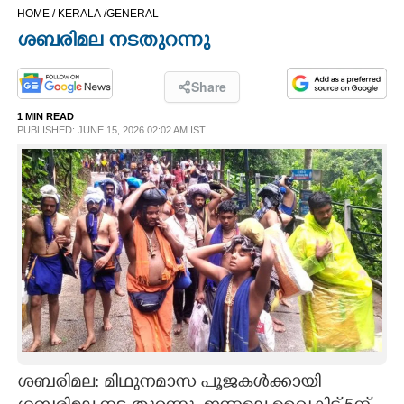
HOME /
KERALA /
GENERAL
CINEMA
ശബരിമല നടതുറന്നു
OPINION
Share
1 MIN READ
PHOTOS
PUBLISHED: JUNE 15, 2026 02:02 AM IST
LIFESTYLE
SPIRITUAL
INFO+
ART
ശബരിമല: മിഥുനമാസ പൂജകൾക്കായി
ASTRO