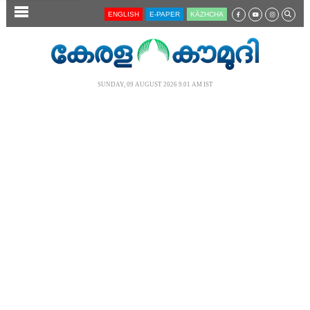
SECTIONS
ENGLISH
E-PAPER
KĀZHCHA
HOME
LATEST
SUNDAY, 09 AUGUST 2026 9.01 AM IST
AUDIO
NOTIFIED NEWS
POLL
KERALA
LOCAL
NEWS 360
CASE DIARY