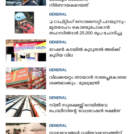
പിടികൂടി പൊലീസ്;
നിർണായകമായത്
ഓട്ടോഡ്രൈവറുടെ മൊഴി
GENERAL
 റാഫ്റ്റിംഗ് സൊസൈറ്റി പറയുന്നു--
മൃതദേഹം കൊണ്ടുപോകാൻ
തഹസിൽദാർ 25,000 രൂപ ചോദിച്ചു
GENERAL
റേഷൻ കടയിൽ കൂടുതൽ അരിക്ക്
കൂടിയ വില
GENERAL
വിലക്കയറ്റം തടയാൻ സപ്ലൈകോയെ
ശക്തമാക്കും : മുഖ്യമന്ത്രി
GENERAL
സ്ത്രീ സുരക്ഷയ്ക്ക് റെയിൽവേ
പൊലീസിന്റെ 'ഓപ്പറേഷൻ രക്ഷിത'
GENERAL
സ്ഥലമാറ്റങ്ങൾ ദുരിതാശ്വാസത്തിന്