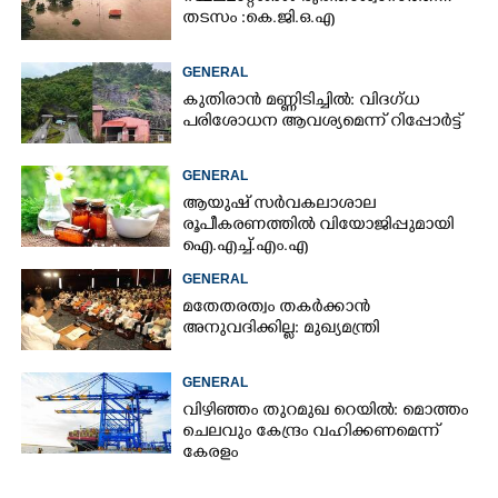
തടസം :കെ.ജി.ഒ.എ
GENERAL
കുതിരാൻ മണ്ണിടിച്ചിൽ: വിദഗ്ധ
പരിശോധന ആവശ്യമെന്ന് റിപ്പോർട്ട്
GENERAL
ആയുഷ് സർവകലാശാല
രൂപീകരണത്തിൽ വിയോജിപ്പുമായി
ഐ.എച്ച്.എം.എ
GENERAL
മതേതരത്വം തകർക്കാൻ
അനുവദിക്കില്ല: മുഖ്യമന്ത്രി
GENERAL
വിഴിഞ്ഞം തുറമുഖ റെയിൽ: മൊത്തം
ചെലവും കേന്ദ്രം വഹിക്കണമെന്ന്
കേരളം