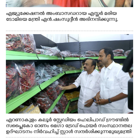
എജ്യുക്കേഷനൽ അംബാസഡറായ എസ്തർ മരിയ
ടോമിയെ മന്ത്രി എൻ.ഷംസുദ്ദീൻ അഭിനന്ദിക്കുന്നു.
എറണാകുളം കലൂർ സ്റ്റേഡിയം ഹെലിപാഡ് ഗ്രൗണ്ടിൽ
സപ്ളൈകോ ഓണം മെഗാ ട്രേഡ് ഫെയർ സംസ്ഥാനതല
ഉദ്ഘാടനം നിർവഹിച്ച് സ്റ്റാൾ സന്ദർശിക്കുന്ന മുഖ്യമന്ത്രി
വി.ഡി. സതീശൻ. മന്ത്രി അനൂപ് ജേക്കബ് സമീപം