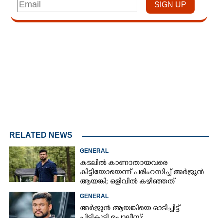
Loaded
:
3.58%
/
Unmute
RELATED NEWS
GENERAL
കടലിൽ കാണാതായവരെ
കിട്ടിയോയെന്ന് പരിഹസിച്ച് അർജുൻ
ആയങ്കി; ഒളിവിൽ കഴിഞ്ഞത്
പയ്യന്നൂരിലെ ലോഡ്‌ജിൽ
GENERAL
അർജുൻ ആയങ്കിയെ ഓടിച്ചിട്ട്