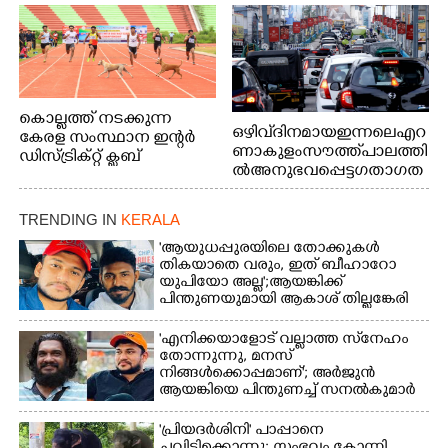
കൊല്ലത്ത് നടക്കുന്ന
ഒഴിവ് ദിനമായ ഇന്നലെ എറ
കേരള സംസ്ഥാന ഇന്റർ
ണാകുളം സൗത്ത് പാലത്തി
ഡിസ്ട്രിക്റ്റ് ക്ലബ്
ൽ അനുഭവപ്പെട്ട ഗതാഗത
അത്‌ലറ്റിക്
ക്കുരുക്ക്
ചാമ്പ്യൻഷിപ്പിൽ അണ്ടർ
20 ആൺകുട്ടികളുടെ 200
TRENDING IN
KERALA
മീറ്റർ ഓട്ടം ഫൈനൽ
'ആയുധപ്പുരയിലെ തോക്കുകൾ
മത്സരത്തിനിടെ സിന്തറ്റിക്
തികയാതെ വരും, ഇത് ബീഹാറോ
ട്രാക്കിന് കുറുകെ ഓടുന്ന
യുപിയോ അല്ല';ആയങ്കിക്ക്
നായകൾ.
പിന്തുണയുമായി ആകാശ് തില്ലങ്കേരി
'എനിക്കയാളോട് വല്ലാത്ത സ്‌നേഹം
തോന്നുന്നു, മനസ്
നിങ്ങൾക്കൊപ്പമാണ്'; അർജുൻ
ആയങ്കിയെ പിന്തുണച്ച് സനൽകുമാർ
'പ്രിയദർശിനി' പാപ്പാനെ