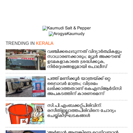
TRENDING IN
KERALA
വഞ്ചിക്കപ്പെടുന്നത് വിദ്യാർത്ഥികളും
സാധാരണക്കാരും; മ്യൂൾ അക്കൗണ്ട്
ഉടമകളാകാതെ ശ്രദ്ധിക്കുക,
നിർദ്ദേശങ്ങളുമായി പൊലീസ്
പത്ത് മണിക്കൂർ യാത്രയ്‌ക്ക് ഒറ്റ
ഡ്രൈവർ മാത്രം; വിശ്രമം
ലഭിക്കാത്തതാണ് കെഎസ്‌ആർടിസി
അപകടത്തിന് കാരണമെന്ന്
വിമർശനം
സി.പി.എം ബക്കറ്റ് പിരിവിന്:
രസീത് ഇല്ലാത്ത പിരിവിനെ ചോദ്യം
×
Share this link
ചെയ്ത് കീഴ്ഘടകങ്ങൾ