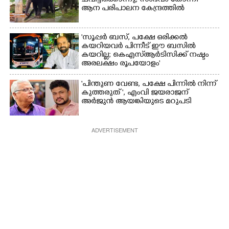
ചവിട്ടിക്കൊന്നു; സംഭവം കോന്നി
ആന പരിപാലന കേന്ദ്രത്തിൽ
'സൂപ്പർ ബസ്, പക്ഷേ ഒരിക്കൽ
കയറിയവർ പിന്നീട് ഈ ബസിൽ
കയറില്ല; കെഎസ്ആർടിസിക്ക് നഷ്ടം
അരലക്ഷം രൂപയോളം'
"പിന്തുണ വേണ്ട,​ പക്ഷേ പിന്നിൽ നിന്ന്
കുത്തരുത് ", എംവി ജയരാജന്
അർജുൻ ആയങ്കിയുടെ മറുപടി
ADVERTISEMENT