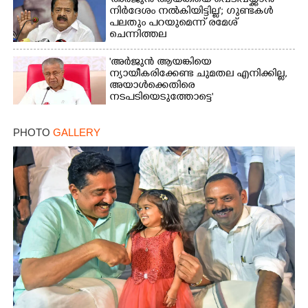
'അർജുൻ ആയങ്കിയെ വെടിവയ്ക്കാൻ
നിർദേശം നൽകിയിട്ടില്ല'; ഗുണ്ടകൾ
പലതും പറയുമെന്ന് രമേശ്
ചെന്നിത്തല
Copy Link
'അർജുൻ ആയങ്കിയെ
ന്യായീകരിക്കേണ്ട ചുമതല എനിക്കില്ല,
അയാൾക്കെതിരെ
നടപടിയെടുത്തോട്ടെ'
PHOTO
GALLERY