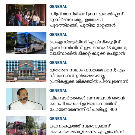
GENERAL
ഡിഗ്രി അഡ്മിഷന് ഇനി മുതൽ പ്ലസ്
ടു നിർബന്ധമല്ല; ഉത്തരവ്
പുറത്തിറങ്ങി, പുതിയ മാറ്റങ്ങൾ
അറിയാം
GENERAL
കെഎസ്‌ആർടിസി 'എക്‌സിക്യൂട്ടീവ്
ക്ളാസ്' സർവീസ് ഈ മാസം 13 മുതൽ;
വാട്‌സാപ്പിൽ ടിക്കറ്റ് ബുക്ക് ചെയ്യാൻ
9447071021
GENERAL
മുത്തങ്ങ സലാം വധശ്രമക്കേസ്; എം
ഗീതാനന്ദൻ ഉൾപ്പെടെയുള്ള
പ്രതികളുടെ ശിക്ഷയിൽ പിഴവുണ്ടെന്ന്
ഹൈക്കോടതി
GENERAL
'ചില വാർത്തകൾ വന്നപ്പോൾ ഞാൻ
കോഫി ഷോപ്പ് ഉദ്ഘാടനത്തിന്
പോയതാണെന്ന് വിചാരിച്ചു, 400
കോടിയുടെ പ്രോജക്ടാണ് അത്'
GENERAL
കുന്നംകുളത്ത് സ്വകാര്യബസ്
അപകടം: രണ്ടുമരണം, എട്ടുപേർക്ക്