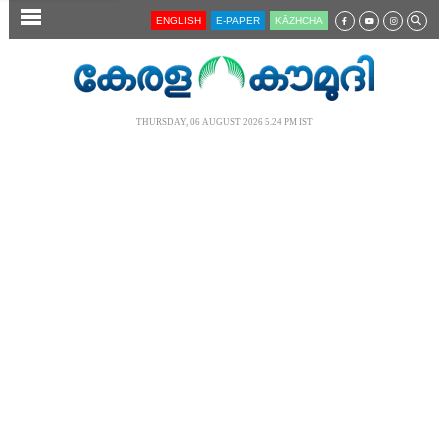
SECTIONS
ENGLISH
E-PAPER
KĀZHCHA
HOME
LATEST
THURSDAY, 06 AUGUST 2026 5.24 PM IST
AUDIO
NOTIFIED NEWS
POLL
KERALA
LOCAL
NEWS 360
CASE DIARY