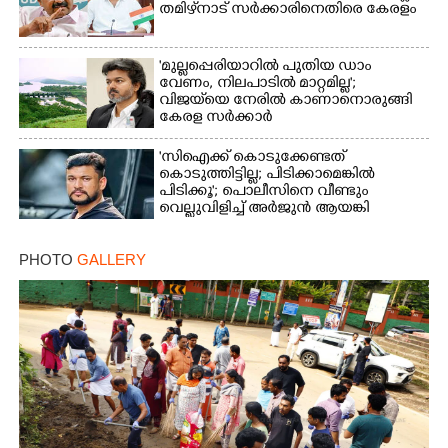
തമിഴ്‌നാട് സർക്കാരിനെതിരെ കേരളം
'മുല്ലപ്പെരിയാറിൽ പുതിയ ഡാം
വേണം, നിലപാടിൽ മാറ്റമില്ല';
വിജയ്‌യെ നേരിൽ കാണാനൊരുങ്ങി
കേരള സർക്കാർ
'സിഐക്ക് കൊടുക്കേണ്ടത്
കൊടുത്തിട്ടില്ല; പിടിക്കാമെങ്കിൽ
പിടിക്കൂ'; പൊലീസിനെ വീണ്ടും
വെല്ലുവിളിച്ച് അർജുൻ ആയങ്കി
PHOTO
GALLERY