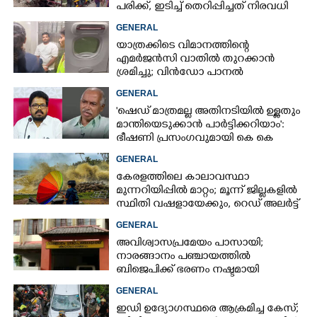
പരിക്ക്, ഇടിച്ച് തെറിപ്പിച്ചത് നിരവധി
വാഹനങ്ങളെ
GENERAL
യാത്രക്കിടെ വിമാനത്തിന്റെ
എമർജൻസി വാതിൽ തുറക്കാൻ
ശ്രമിച്ചു; വിൻഡോ പാനൽ
അടിച്ചുതകർത്തു,
GENERAL
നെടുമ്പാശേരിയിൽ മലയാളി
'ഷെഡ് മാത്രമല്ല അതിനടിയിൽ ഉള്ളതും
അറസ്റ്റിൽ
മാന്തിയെടുക്കാൻ പാർട്ടിക്കറിയാം':
ഭീഷണി പ്രസംഗവുമായി കെ കെ
രാഗേഷ്
GENERAL
കേരളത്തിലെ കാലാവസ്ഥാ
മുന്നറിയിപ്പിൽ മാറ്റം; മൂന്ന് ജില്ലകളിൽ
സ്ഥിതി വഷളായേക്കും, റെഡ് അലർട്ട്
GENERAL
അവിശ്വാസപ്രമേയം പാസായി;
നാരങ്ങാനം പഞ്ചായത്തിൽ
ബിജെപിക്ക് ഭരണം നഷ്ടമായി
GENERAL
ഇഡി ഉദ്യോഗസ്ഥരെ ആക്രമിച്ച കേസ്;