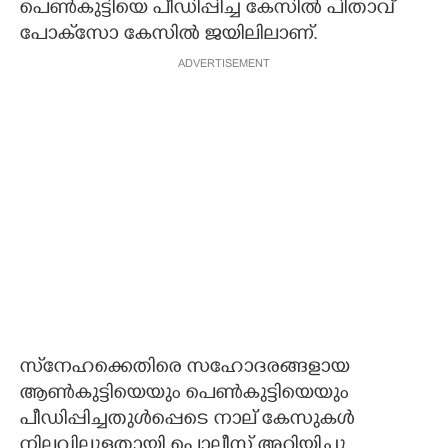
പെൺകുട്ടിയെ പീഡിപ്പിച്ച കേസിൽ പിതാവ്
പോക്‌സോ കേസിൽ ജയിലിലാണ്.
ADVERTISEMENT
സ്‌നേഹക്കെതിരെ സഹോദരങ്ങളായ
ആൺകുട്ടിയെയും പെൺകുട്ടിയെയും
പീഡിപ്പിച്ചതുൾപ്പെടെ നാല് കേസുകൾ
നിലവിലുള്ളതായി പൊലീസ് അറിയിച്ചു.