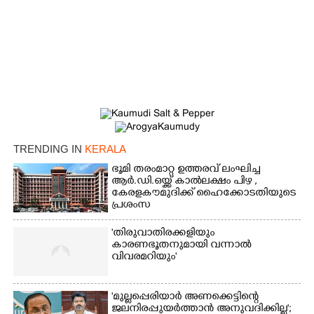
TRENDING IN
KERALA
ഭൂമി തരംമാറ്റ ഉത്തരവ് ലംഘിച്ച
ആർ.ഡി.ഒയ്ക്ക് കാൽലക്ഷം പിഴ ,​
കേരളകൗമുദിക്ക് ഹൈക്കോടതിയുടെ
പ്രശംസ
'തിരുവാതിരക്കളിയും
കാരണഭൂതനുമായി വന്നാൽ
വിവരമറിയും '
'മുല്ലപ്പെരിയാർ അണക്കെട്ടിന്റെ
ജലനിരപ്പുയർത്താൻ അനുവദിക്കില്ല';