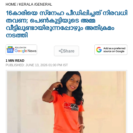
HOME /
KERALA /
GENERAL
CINEMA
16കാരിയെ സ്‌നേഹ പീഡിപ്പിച്ചത് നിരവധി
തവണ; പെൺകുട്ടിയുടെ അമ്മ
OPINION
വീട്ടിലുണ്ടായിരുന്നപ്പോഴും അതിക്രമം
നടത്തി
PHOTOS
Share
LIFESTYLE
1 MIN READ
PUBLISHED: JUNE 13, 2026 01:00 PM IST
SPIRITUAL
INFO+
ART
ASTRO