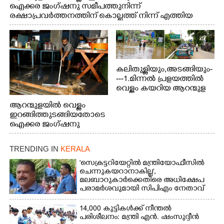
ഐക്കര ജംഗ്ഷനു സമീപത്തുനിന്ന്
രക്ഷാപ്രവർത്തനത്തിന് കൊല്ലത്ത് നിന്ന് എത്തിയ
ബോട്ടുകൾ തിരികെക്കൊണ്ടുപോകുന്നു.
കലിതുള്ളിയും,അടങ്ങിയും-
---1.മിന്നൽ പ്രളയത്തിൽ
വെള്ളം കയറിയ ആറന്മുള
പെട്രോൾ പമ്പിന്
ആറന്മുളയിൽ വെള്ളം
സമീപത്തെ റോ‌ഡ് രണ്ടാം
ഇറങ്ങിത്തുടങ്ങിയതോടെ
തീയതിയിലെ
ഐക്കര ജംഗ്ഷനു
കാഴ്ച.2.വെള്ളം
സമീപം ആറന്മുള
ഇറങ്ങിപ്പോൾ
കിടങ്ങന്നൂർ റോഡിന്
ഇന്നലെത്തെ
TRENDING IN
KERALA
സമീപം പ്രവർത്തിക്കു
കാഴ്ച.രക്ഷാപ്രവർത്തന
ആറന്മുള തട്ടുകട കഴുകി
'സെക്രട്ടറിയേറ്റിൽ മന്ത്രിയോഫീസിൽ
ത്തിന് ഓച്ചിറ അഴിക്കലിൽ
വൃത്തിയാക്കുന്നു.
ചെന്നുകയറാനാകില്ല',
നിന്ന്എത്തിച്ച ബോട്ടും.
മലബാറുകാർക്കെതിരെ അധിക്ഷേപ
പരാമർശവുമായി സിപിഎം നേതാവ്‌
14,000 കുട്ടികൾക്ക് നീന്തൽ
പരിശീലനം: മന്ത്രി എൻ. ഷംസുദ്ദീൻ