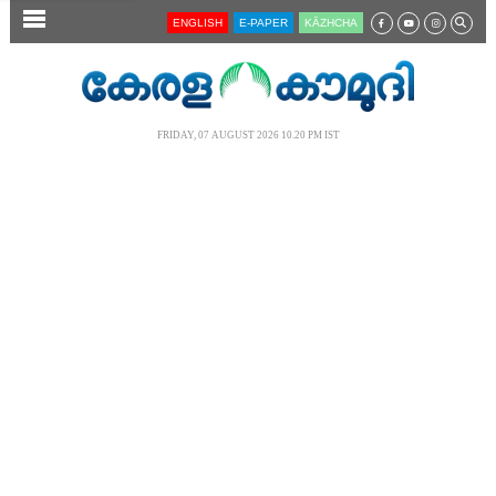
SECTIONS
ENGLISH
E-PAPER
KĀZHCHA
HOME
LATEST
FRIDAY, 07 AUGUST 2026 10.20 PM IST
AUDIO
NOTIFIED NEWS
POLL
KERALA
LOCAL
NEWS 360
CASE DIARY