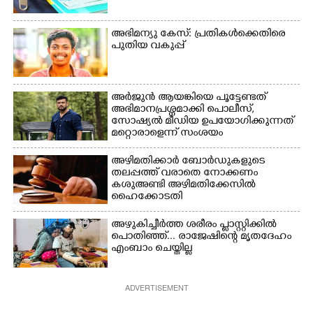
അഭിമന്യു കേസ്: പ്രതികൾക്കെതിരെ
പുതിയ വകുപ്പ്
അർജുൻ ആയങ്കിയെ പൂട്ടേണ്ടത്
അഭിമാനപ്രശ്നമാക്കി പൊലീസ്,
സാേഷ്യൽ മീഡിയ ഉപയോഗിക്കുന്നത്
മറ്റൊരാളെന്ന് സംശയം
അഴിമതിക്കാർ ബോർഡുകളുടെ
തലപ്പത്ത് വരാതെ നോക്കണം
കശുഅണ്ടി അഴിമതിക്കേസിൽ
ഹൈക്കോടതി
അഴുകിച്ചീർത്ത ശരീരം പ്ളാസ്റ്റിക്കിൽ
പൊതിഞ്ഞ്... രാജേഷിന്റെ മൃതദേഹം
എംബാം ചെയ്തില്ല
ADVERTISEMENT