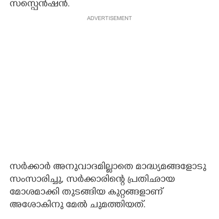
സസ്പെൻഷൻ.
ADVERTISEMENT
സ‌ർക്കാർ അനുവാദമില്ലാതെ മാദ്ധ്യമങ്ങളോടു
സംസാരിച്ചു, സർക്കാരിന്റെ പ്രതിഛായ
മോശമാക്കി തുടങ്ങിയ കുറ്റങ്ങളാണ്
അശോകിനു മേൽ ചുമത്തിയത്.