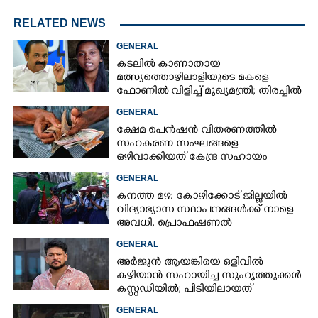
RELATED NEWS
GENERAL
കടലിൽ കാണാതായ
മത്സ്യത്തൊഴിലാളിയുടെ മകളെ
ഫോണിൽ വിളിച്ച് മുഖ്യമന്ത്രി; തിരച്ചിൽ
ശക്തമാക്കുമെന്ന് ഉറപ്പ് നൽകി
GENERAL
ക്ഷേമ പെൻഷൻ വിതരണത്തിൽ
സഹകരണ സംഘങ്ങളെ
ഒഴിവാക്കിയത് കേന്ദ്ര സഹായം
നഷ്ടമാകാതിരിക്കാൻ;
GENERAL
വിശദീകരണവുമായി സർക്കാ‌ർ
കനത്ത മഴ: കോഴിക്കോട് ജില്ലയിൽ
വിദ്യാഭ്യാസ സ്ഥാപനങ്ങൾക്ക് നാളെ
അവധി,​ പ്രൊഫഷണൽ
കോളേജുകൾക്ക് ബാധകമല്ല
GENERAL
അർജുൻ ആയങ്കിയെ ഒളിവിൽ
കഴിയാൻ സഹായിച്ച സുഹൃത്തുക്കൾ
കസ്റ്റഡിയിൽ; പിടിയിലായത്
കൊച്ചിയിലെ ഫ്ലാറ്റിൽനിന്ന്
GENERAL