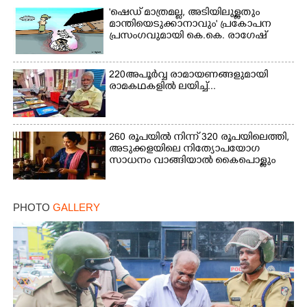
'ഷെഡ് മാത്രമല്ല, അടിയിലുള്ളതും
മാന്തിയെടുക്കാനാവും' പ്രകോപന
പ്രസംഗവുമായി കെ.കെ. രാഗേഷ്
220 അപൂർവ്വ രാമായണങ്ങളുമായി
രാമകഥകളിൽ ലയിച്ച്...
260 രൂപയിൽ നിന്ന് 320 രൂപയിലെത്തി,
അടുക്കളയിലെ നിത്യോപയോഗ
സാധനം വാങ്ങിയാൽ കൈപൊള്ളും
PHOTO
GALLERY