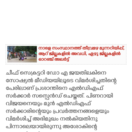
നാളെ സംസ്ഥാനത്ത് തീവ്രമഴ മുന്നറിയിപ്പ്,​
ആറ് ജില്ലകളിൽ അവധി,​ ഏഴു ജില്ലകളിൽ
ഓറഞ്ച് അലർട്ട്
ചീഫ് സെക്രട്ടറി ഡോ എ ജയതിലകിനെ
സോഷ്യൽ മീഡിയയിലൂടെ വിമർശിച്ചതിന്റെ
പേരിലാണ് പ്രശാന്തിനെ എൽഡിഎഫ്
സർക്കാർ സസ്പെൻഡ് ചെയ്തത്. പിണറായി
വിജയനെയും മുൻ എൽഡിഎഫ്
സർക്കാരിന്റെയും പ്രവർത്തനങ്ങളെയും
വിമർശിച്ച് അഭിമുഖം നൽകിയതിനു
പിന്നാലെയായിരുന്നു അശോകിന്റെ