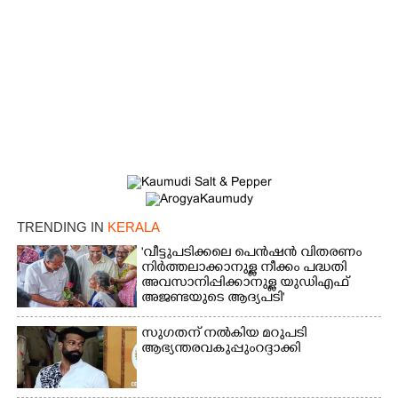
×
Share this link
Copy Link
TRENDING IN
KERALA
'വീട്ടുപടിക്കലെ പെൻഷൻ വിതരണം
നിർത്തലാക്കാനുള്ള നീക്കം പദ്ധതി
അവസാനിപ്പിക്കാനുള്ള യുഡിഎഫ്
അജണ്ടയുടെ ആദ്യപടി'
സുഗതന് നൽകിയ മറുപടി
ആഭ്യന്തരവകുപ്പും റദ്ദാക്കി