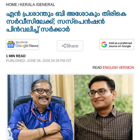
HOME /
KERALA /
GENERAL
CINEMA
എന്‍ പ്രശാന്തും ബി അശോകും തിരികെ
സര്‍വീസിലേക്ക്; സസ്‌പെന്‍ഷന്‍
OPINION
പിന്‍വലിച്ച് സർക്കാർ
PHOTOS
Share
1 MIN READ
LIFESTYLE
PUBLISHED: JUNE 06, 2026 04:39 PM IST
READ
ENGLISH VERSION
SPIRITUAL
INFO+
ART
ASTRO