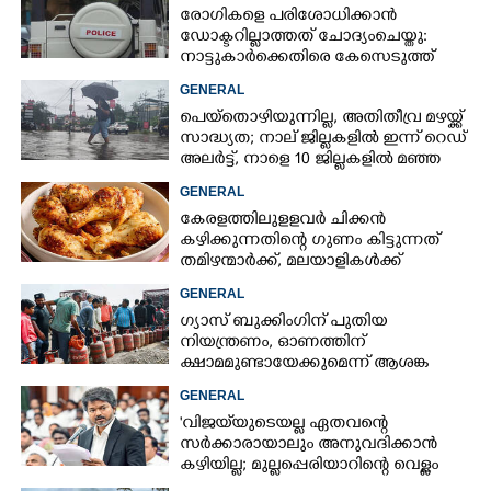
രോഗികളെ പരിശോധിക്കാൻ
ഡോക്ടറില്ലാത്തത് ചോദ്യംചെയ്തു:
നാട്ടുകാർക്കെതിരെ കേസെടുത്ത്
പൊലീസ്
GENERAL
പെയ്തൊഴിയുന്നില്ല, അതിതീവ്ര മഴയ്ക്ക്
സാദ്ധ്യത;​ നാല് ജില്ലകളിൽ ഇന്ന് റെഡ്
അലർട്ട്,​ നാളെ 10 ജില്ലകളിൽ മഞ്ഞ
അലർട്ട്
GENERAL
കേരളത്തിലുളളവർ ചിക്കൻ
കഴിക്കുന്നതിന്റെ ഗുണം കിട്ടുന്നത്
തമിഴന്മാർക്ക്, മലയാളികൾക്ക്
നഷ്ടവും കടവും മാത്രം
GENERAL
ഗ്യാസ് ബുക്കിംഗിന് പുതിയ
നിയന്ത്രണം, ഓണത്തിന്
ക്ഷാമമുണ്ടായേക്കുമെന്ന് ആശങ്ക
GENERAL
'വിജയ്‌യുടെയല്ല ഏതവന്റെ
സർക്കാരായാലും അനുവദിക്കാൻ
കഴിയില്ല; മുല്ലപ്പെരിയാറിന്റെ വെള്ളം
കൂട്ടുന്നത് മനസിൽ വച്ചാൽമതി'