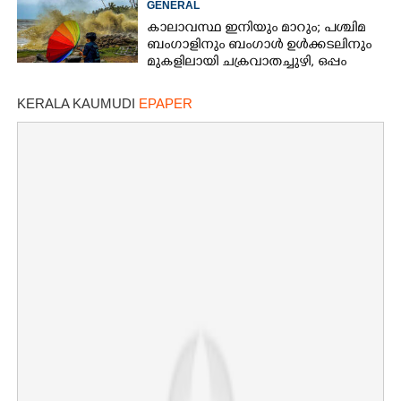
GENERAL
കാലാവസ്ഥ ഇനിയും മാറും; പശ്ചിമ
ബംഗാളിനും ബംഗാൾ ഉൾക്കടലിനും
മുകളിലായി ചക്രവാതച്ചുഴി, ഒപ്പം
കള്ളക്കടൽ പ്രതിഭാസം
KERALA KAUMUDI
EPAPER