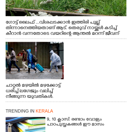
ഗോട്ട് ലൈഫ് ...വിശപ്പടക്കാൻ ഇത്തിരി പുല്ല്
തിന്നാനെത്തിയതാണ് ആട്. തെരുവ് നായ്ക്കൾ കടിച്ച്
കീറാൻ വന്നതോടെ വയറിന്റെ ആന്തൽ മറന്ന് ജീവന്
വേണ്ടിയായി ഓട്ടം. എറണാകുളം വാത്തുരുത്തിയിൽ
നിന്നുള്ള കാഴ്ച
ചാറ്റൽ മഴയിൽ മഴക്കോട്ട്
ധരിച്ച് ലഗേജും വലിച്ച്
നീങ്ങുന്ന യുവതികൾ.
എറണാകുളം മേനകയിൽ
നിന്നുള്ള കാഴ്ച
TRENDING IN
KERALA
9, 10 ക്ലാസ്: രണ്ടാം വോള്യം
പാഠപുസ്തകങ്ങൾ ഈ മാസം