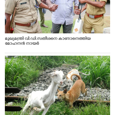
മുഖ്യമന്ത്രി വി.ഡി.സതീശനെ കാണാനെത്തിയ
മോഹനൻ നായർ