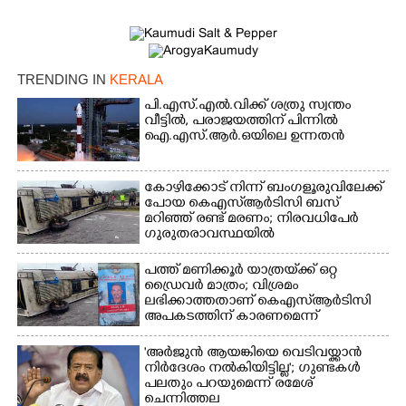
TRENDING IN
KERALA
പി.എസ്.എൽ.വിക്ക് ശത്രു സ്വന്തം
വീട്ടിൽ,​ പരാജയത്തിന് പിന്നിൽ
ഐ.എസ്.ആർ.ഒയിലെ ഉന്നതൻ
കോഴിക്കോട് നിന്ന് ബംഗളൂരുവിലേക്ക്
പോയ കെഎസ്‌ആർടിസി ബസ്
മറിഞ്ഞ് രണ്ട് മരണം; നിരവധിപേർ
ഗുരുതരാവസ്ഥയിൽ
പത്ത് മണിക്കൂർ യാത്രയ്‌ക്ക് ഒറ്റ
ഡ്രൈവർ മാത്രം; വിശ്രമം
ലഭിക്കാത്തതാണ് കെഎസ്‌ആർടിസി
അപകടത്തിന് കാരണമെന്ന്
വിമർശനം
'അർജുൻ ആയങ്കിയെ വെടിവയ്ക്കാൻ
നിർദേശം നൽകിയിട്ടില്ല'; ഗുണ്ടകൾ
പലതും പറയുമെന്ന് രമേശ്
ചെന്നിത്തല