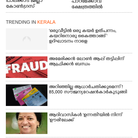
പാലക്കാട് ജില്ലാ
പാറമേക്കാവ്
കോൺഗ്രസ്
ക്ഷേത്രത്തിൽ
സംഘടിപ്പിച്ച ആനയൂട്ടിൽ
പങ്കെടുക്കുന്ന
TRENDING IN
KERALA
ആനകൾക്ക് പഴങ്ങൾ
നൽക്കുന്നവർ.
'ഒരുവീട്ടിൽ ഒരു കയർ ഉത്പന്നം,
കയറിനൊരു കൈത്താങ്ങ് '
ഉദ്ഘാടനം നാളെ
അമേരിക്കൻ ലോൺ ആപ്പ് തട്ടിപ്പിന്
ആഫ്രിക്കൻ ബന്ധം
അറിഞ്ഞില്ല ആധാർ ചതിക്കുമെന്ന് !
85,000 സൗജന്യ റേഷൻകാർ കുടുങ്ങി
ആദിവാസികൾ 'ഉന്നതി'യിൽ നിന്ന്
'ഊരി'ലേക്ക്