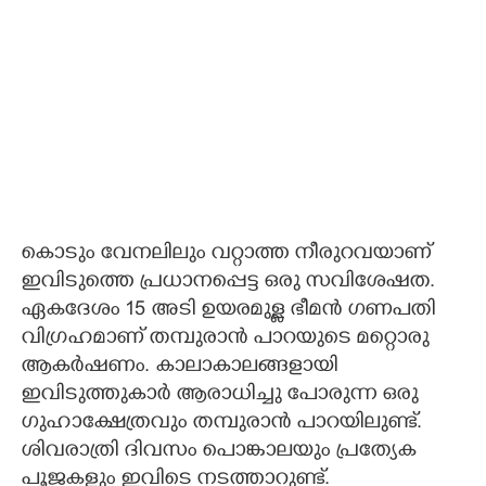
കൊടും വേനലിലും വറ്റാത്ത നീരുറവയാണ്
ഇവിടുത്തെ പ്രധാനപ്പെട്ട ഒരു സവിശേഷത.
ഏകദേശം 15 അടി ഉയരമുള്ള ഭീമൻ ഗണപതി
വിഗ്രഹമാണ് തമ്പുരാൻ പാറയുടെ മറ്റൊരു
ആക‌ർഷണം. കാലാകാലങ്ങളായി
ഇവിടുത്തുകാർ ആരാധിച്ചു പോരുന്ന ഒരു
ഗുഹാക്ഷേത്രവും തമ്പുരാൻ പാറയിലുണ്ട്.
ശിവരാത്രി ദിവസം പൊങ്കാലയും പ്രത്യേക
പൂജകളും ഇവിടെ നടത്താറുണ്ട്.