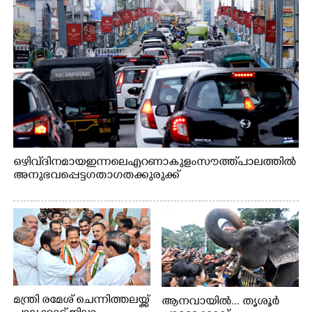
ഒഴിവ് ദിനമായ ഇന്നലെ എറണാകുളം സൗത്ത് പാലത്തിൽ
അനുഭവപ്പെട്ട ഗതാഗതക്കുരുക്ക്
മന്ത്രി രമേശ് ചെന്നിത്തലയ്ക്ക്
ആനവായിൽ... തൃശൂർ