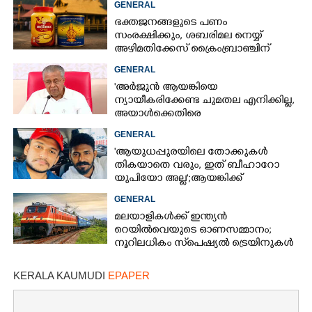
GENERAL
ഭക്തജനങ്ങളുടെ പണം
സംരക്ഷിക്കും, ശബരിമല നെയ്യ്
അഴിമതിക്കേസ് ക്രൈംബ്രാഞ്ചിന്
വിടുമെന്ന് കെ മുരളീധരൻ
GENERAL
'അർജുൻ ആയങ്കിയെ
ന്യായീകരിക്കേണ്ട ചുമതല എനിക്കില്ല,
അയാൾക്കെതിരെ
നടപടിയെടുത്തോട്ടെ'
GENERAL
'ആയുധപ്പുരയിലെ തോക്കുകൾ
തികയാതെ വരും, ഇത് ബീഹാറോ
യുപിയോ അല്ല';ആയങ്കിക്ക്
പിന്തുണയുമായി ആകാശ് തില്ലങ്കേരി
GENERAL
മലയാളികൾക്ക് ഇന്ത്യൻ
റെയിൽവെയുടെ ഓണസമ്മാനം;
നൂറിലധികം സ്‌പെഷ്യൽ ട്രെയിനുകൾ
കേരളത്തിലേക്ക്
KERALA KAUMUDI
EPAPER