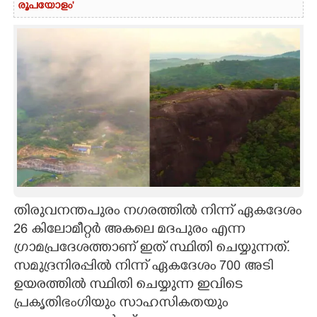
രൂപയോളം'
തിരുവനന്തപുരം നഗരത്തിൽ നിന്ന് ഏകദേശം
26 കിലോമീറ്റർ അകലെ മദപുരം എന്ന
ഗ്രാമപ്രദേശത്താണ് ഇത് സ്ഥിതി ചെയ്യുന്നത്.
സമുദ്രനിരപ്പിൽ നിന്ന് ഏകദേശം 700 അടി
ഉയരത്തിൽ സ്ഥിതി ചെയ്യുന്ന ഇവിടെ
പ്രകൃതിഭംഗിയും സാഹസികതയും