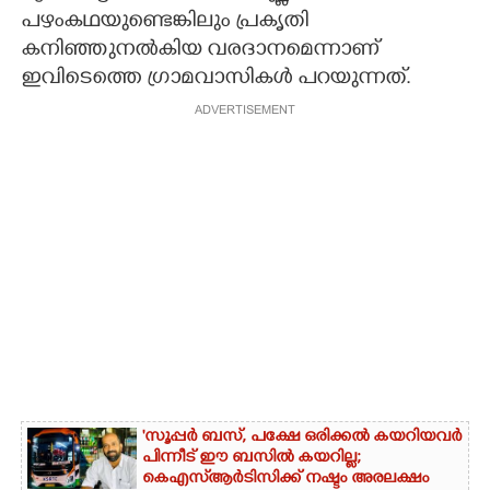
പഴംകഥയുണ്ടെങ്കിലും പ്രകൃതി
കനിഞ്ഞുനൽകിയ വരദാനമെന്നാണ്
ഇവിടെത്തെ ഗ്രാമവാസികൾ പറയുന്നത്.
ADVERTISEMENT
'സൂപ്പർ ബസ്, പക്ഷേ ഒരിക്കൽ കയറിയവർ
പിന്നീട് ഈ ബസിൽ കയറില്ല;
കെഎസ്ആർടിസിക്ക് നഷ്ടം അരലക്ഷം