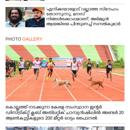
'എനിക്കയാളോട് വല്ലാത്ത സ്‌നേഹം
തോന്നുന്നു, മനസ്
നിങ്ങൾക്കൊപ്പമാണ്'; അർജുൻ
ആയങ്കിയെ പിന്തുണച്ച് സനൽകുമാർ
PHOTO
GALLERY
കൊല്ലത്ത് നടക്കുന്ന കേരള സംസ്ഥാന ഇന്റർ
ഡിസ്ട്രിക്റ്റ് ക്ലബ് അത്‌ലറ്റിക് ചാമ്പ്യൻഷിപ്പിൽ അണ്ടർ 20
ആൺകുട്ടികളുടെ 200 മീറ്റർ ഓട്ടം ഫൈനൽ
മത്സരത്തിനിടെ സിന്തറ്റിക് ട്രാക്കിന് കുറുകെ ഓടുന്ന
നായകൾ.