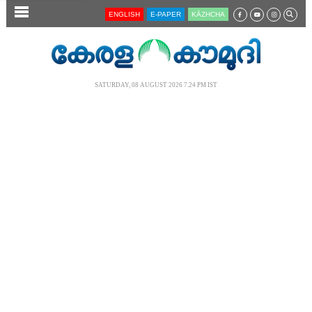
SECTIONS
ENGLISH
E-PAPER
KĀZHCHA
HOME
LATEST
SATURDAY, 08 AUGUST 2026 7.24 PM IST
AUDIO
NOTIFIED NEWS
POLL
KERALA
LOCAL
NEWS 360
CASE DIARY