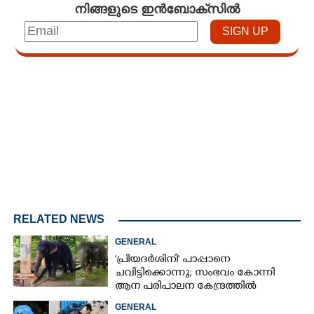
നിങ്ങളുടെ ഇൻബോക്സിൽ
×
Share this link
Loaded
:
3.58%
/
Mute
Copy Link
RELATED NEWS
GENERAL
'പ്രിയദർശിനി' പാപ്പാനെ
ചവിട്ടിക്കൊന്നു; സംഭവം കോന്നി
ആന പരിപാലന കേന്ദ്രത്തിൽ
GENERAL