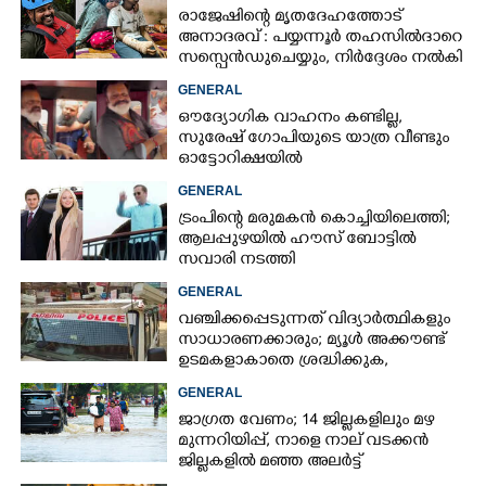
രാജേഷിന്റെ മൃതദേഹത്തോട്
അനാദരവ് : പയ്യന്നൂർ തഹസിൽദാറെ
സസ്പെൻഡുചെയ്യും, നിർദ്ദേശം നൽകി
മന്ത്രി
GENERAL
ഔദ്യോഗിക വാഹനം കണ്ടില്ല,
സുരേഷ് ഗോപിയുടെ യാത്ര വീണ്ടും
ഓട്ടോറിക്ഷയിൽ
GENERAL
ട്രംപിന്റെ മരുമകൻ കൊച്ചിയിലെത്തി;
ആലപ്പുഴയിൽ ഹൗസ് ബോട്ടിൽ
സവാരി നടത്തി
GENERAL
വഞ്ചിക്കപ്പെടുന്നത് വിദ്യാർത്ഥികളും
സാധാരണക്കാരും; മ്യൂൾ അക്കൗണ്ട്
ഉടമകളാകാതെ ശ്രദ്ധിക്കുക,
നിർദ്ദേശങ്ങളുമായി പൊലീസ്
GENERAL
ജാഗ്രത വേണം; 14 ജില്ലകളിലും മഴ
മുന്നറിയിപ്പ്, നാളെ നാല് വടക്കൻ
ജില്ലകളിൽ മഞ്ഞ അലർട്ട്