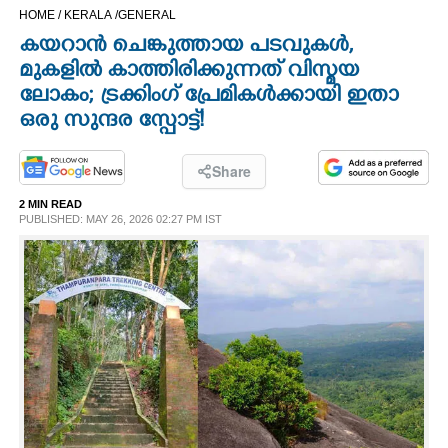
HOME /
KERALA /
GENERAL
CINEMA
കയറാൻ ചെങ്കുത്തായ പടവുകൾ,
മുകളിൽ കാത്തിരിക്കുന്നത് വിസ്മയ
OPINION
ലോകം; ട്രക്കിംഗ് പ്രേമികൾക്കായി ഇതാ
ഒരു സുന്ദര സ്പോട്ട്!
PHOTOS
Share
LIFESTYLE
2 MIN READ
PUBLISHED: MAY 26, 2026 02:27 PM IST
SPIRITUAL
INFO+
ART
ASTRO