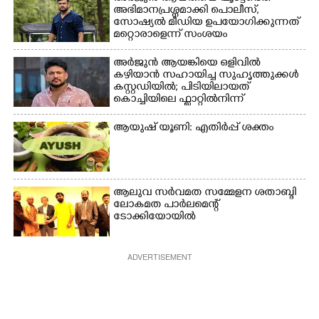
അഭിമാനപ്രശ്നമാക്കി പൊലീസ്,
സാേഷ്യൽ മീഡിയ ഉപയോഗിക്കുന്നത്
മറ്റൊരാളെന്ന് സംശയം
അർജുൻ ആയങ്കിയെ ഒളിവിൽ
കഴിയാൻ സഹായിച്ച സുഹൃത്തുക്കൾ
കസ്റ്റഡിയിൽ; പിടിയിലായത്
കൊച്ചിയിലെ ഫ്ലാറ്റിൽനിന്ന്
ആയുഷ് യൂണി: എതിർപ്പ് ശക്തം
ആലുവ സർവമത സമ്മേളന ശതാബ്ദി
ലോകമത പാർലമെന്റ്
ടോക്കിയോയിൽ
ADVERTISEMENT