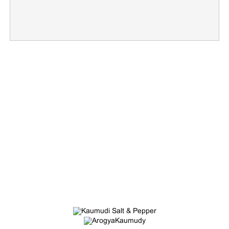
×
Share this link
Copy Link