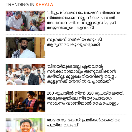
TRENDING IN
KERALA
'വീട്ടുപടിക്കലെ പെൻഷൻ വിതരണം
നിർത്തലാക്കാനുള്ള നീക്കം പദ്ധതി
അവസാനിപ്പിക്കാനുള്ള യുഡിഎഫ്
അജണ്ടയുടെ ആദ്യപടി'
സുഗതന് നൽകിയ മറുപടി
ആഭ്യന്തരവകുപ്പും റദ്ദാക്കി
'വിജയ്‌യുടെയല്ല ഏതവന്റെ
സർക്കാരായാലും അനുവദിക്കാൻ
കഴിയില്ല; മുല്ലപ്പെരിയാറിന്റെ വെള്ളം
കൂട്ടുന്നത് മനസിൽ വച്ചാൽമതി'
260 രൂപയിൽ നിന്ന് 320 രൂപയിലെത്തി,
അടുക്കളയിലെ നിത്യോപയോഗ
സാധനം വാങ്ങിയാൽ കൈപൊള്ളും
അഭിമന്യു കേസ്: പ്രതികൾക്കെതിരെ
പുതിയ വകുപ്പ്