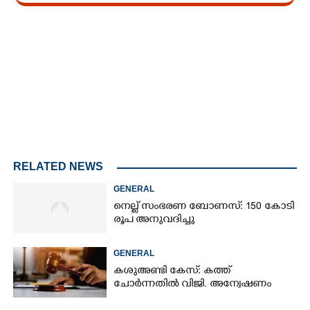
Loaded
:
3.58%
/
Unmute
RELATED NEWS
GENERAL
നെല്ല് സംഭരണ ബോണസ്: 150 കോടി
രൂപ അനുവദിച്ചു
GENERAL
കശുഅണ്ടി കേസ്: കത്ത്
ചോർന്നതിൽ വിജി. അന്വേഷണം