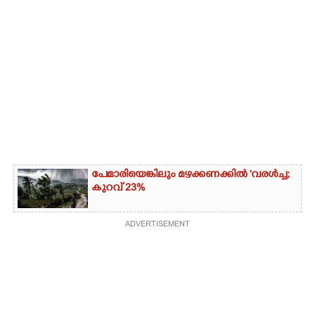
പേമാരിയെങ്കിലും മഴക്കണക്കിൽ 'വരൾച്ച;
കുറവ് 23%
ADVERTISEMENT