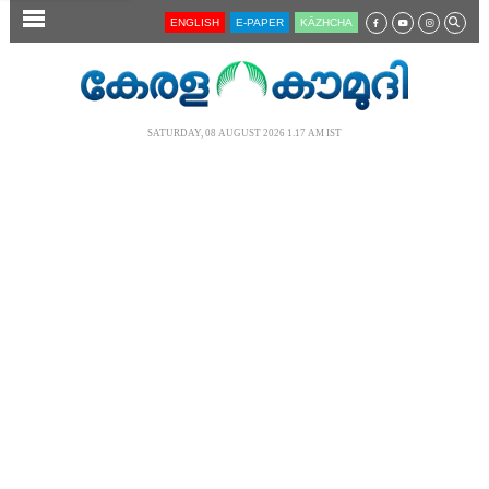
SECTIONS
ENGLISH
E-PAPER
KĀZHCHA
HOME
LATEST
SATURDAY, 08 AUGUST 2026 1.17 AM IST
AUDIO
NOTIFIED NEWS
POLL
KERALA
LOCAL
NEWS 360
CASE DIARY