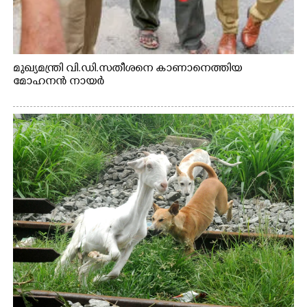
മുഖ്യമന്ത്രി വി.ഡി.സതീശനെ കാണാനെത്തിയ
മോഹനൻ നായർ