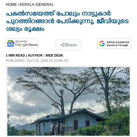
HOME /
KERALA /
GENERAL
CINEMA
പകൽസമയത്ത് പോലും നാട്ടുകാർ
പുറത്തിറങ്ങാൻ പേടിക്കുന്നു, ജീവിയുടെ
OPINION
ശല്യം രൂക്ഷം
PHOTOS
Share
1 MIN READ
| AUTHOR :
WEB DESK
LIFESTYLE
PUBLISHED: JULY 01, 2026 02:10 AM IST
SPIRITUAL
INFO+
ART
ASTRO