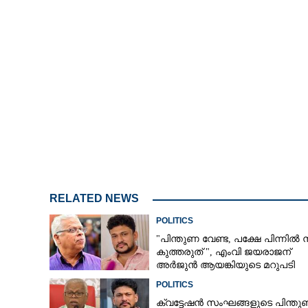
RELATED NEWS
POLITICS
"പിന്തുണ വേണ്ട,​ പക്ഷേ പിന്നിൽ നി
കുത്തരുത് ", എംവി ജയരാജന്
അർജുൻ ആയങ്കിയുടെ മറുപടി
POLITICS
ക്വട്ടേഷൻ സംഘങ്ങളുടെ പിന്ത