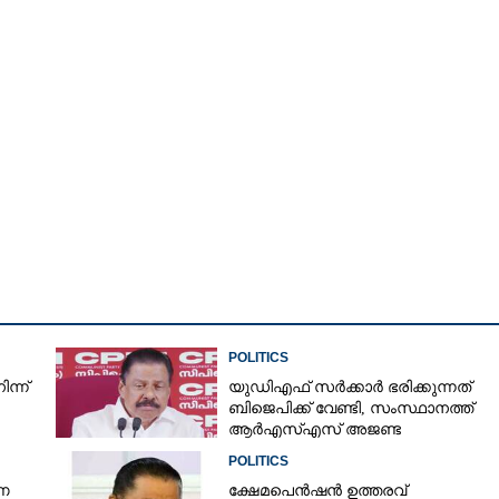
POLITICS
ന്ന്
യുഡിഎഫ് സർക്കാർ ഭരിക്കുന്നത്
ബിജെപിക്ക് വേണ്ടി,​ സംസ്ഥാനത്ത്
ആർഎസ്എസ് അജണ്ട
നടപ്പാക്കുന്നെന്ന് എം വി ഗോവിന്ദൻ
POLITICS
ുണ
ക്ഷേമപെൻഷൻ ഉത്തരവ്