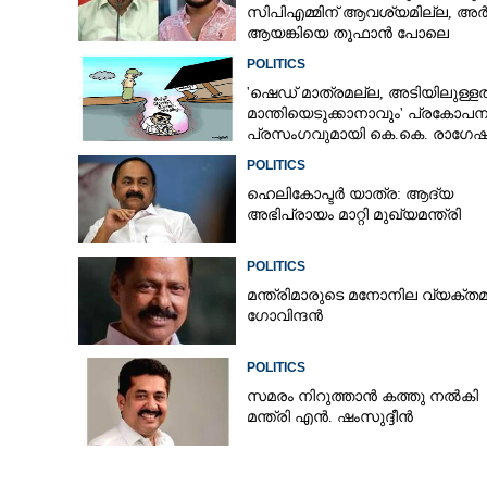
സിപിഎമ്മിന് ആവശ്യമില്ല, അ
ആയങ്കിയെ തൂഫാൻ പോലെ
തൂക്കണമെന്ന് എം വി ജയരാജൻ
POLITICS
'ഷെഡ് മാത്രമല്ല, അടിയിലുള്ളത
മാന്തിയെടുക്കാനാവും' പ്രകോപ
പ്രസംഗവുമായി കെ.കെ. രാഗേഷ
POLITICS
ഹെലികോപ്ടർ യാത്ര: ആദ്യ
അഭിപ്രായം മാറ്റി മുഖ്യമന്ത്രി
POLITICS
മന്ത്രിമാരുടെ മനോനില വ്യക്തമ
ഗോവിന്ദൻ
POLITICS
സമരം നിറുത്താൻ കത്തു നൽകി
മന്ത്രി എൻ. ഷംസുദ്ദീൻ