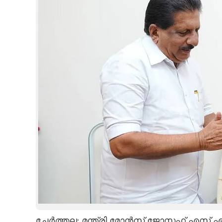
CINEMA
OPINION
PHOTOS
LIFESTYLE
SPIRITUAL
INFO+
ART
ASTRO
ചേർത്തല: മന്ത്രി മോൻസ് ജോസഫ് എസ്.എൻ