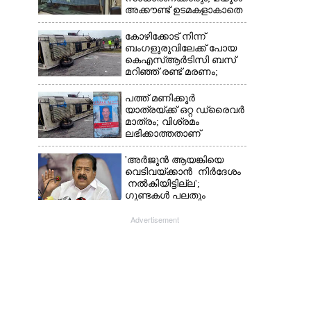
അക്കൗണ്ട് ഉടമകളാകാതെ
ശ്രദ്ധിക്കുക,
നിർദ്ദേശങ്ങളുമായി
കോഴിക്കോട് നിന്ന്
പൊലീസ്
ബംഗളൂരുവിലേക്ക് പോയ
കെഎസ്‌ആർടിസി ബസ്
മറിഞ്ഞ് രണ്ട് മരണം;
നിരവധിപേർ
ഗുരുതരാവസ്ഥയിൽ
പത്ത് മണിക്കൂർ
യാത്രയ്‌ക്ക് ഒറ്റ ഡ്രൈവർ
മാത്രം; വിശ്രമം
ലഭിക്കാത്തതാണ്
കെഎസ്‌ആർടിസി
അപകടത്തിന്
'അർജുൻ ആയങ്കിയെ
കാരണമെന്ന് വിമർശനം
വെടിവയ്ക്കാൻ നിർദേശം
നൽകിയിട്ടില്ല';
ഗുണ്ടകൾ പലതും
പറയുമെന്ന് രമേശ്
ചെന്നിത്തല
Advertisement