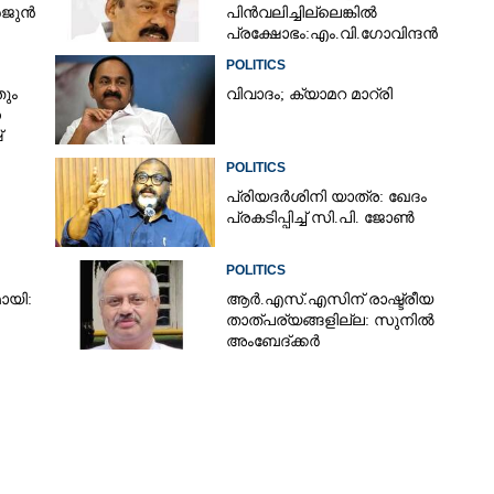
ർജുൻ
പിൻവലിച്ചില്ലെങ്കിൽ
പ്രക്ഷോഭം:എം.വി.ഗോവിന്ദൻ
POLITICS
ും
വിവാദം; ക്യാമറ മാറ്രി
ന
്
POLITICS
പ്രിയദർശിനി യാത്ര: ഖേദം
പ്രകടിപ്പിച്ച് സി.പി. ജോൺ
POLITICS
ായി:
ആർ.എസ്.എസിന് രാഷ്ട്രീയ
താത്പര്യങ്ങളില്ല: സുനിൽ
അംബേദ്ക്കർ
Share this link