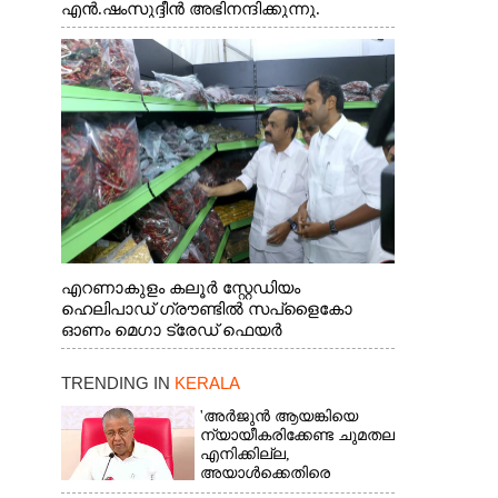
എൻ.ഷംസുദ്ദീൻ അഭിനന്ദിക്കുന്നു.
എറണാകുളം കലൂർ സ്റ്റേഡിയം
ഹെലിപാഡ് ഗ്രൗണ്ടിൽ സപ്ളൈകോ
ഓണം മെഗാ ട്രേഡ് ഫെയർ
സംസ്ഥാനതല ഉദ്ഘാടനം നിർവഹിച്ച്
സ്റ്റാൾ സന്ദർശിക്കുന്ന മുഖ്യമന്ത്രി വി.ഡി.
TRENDING IN
KERALA
സതീശൻ. മന്ത്രി അനൂപ് ജേക്കബ് സമീപം
'അർജുൻ ആയങ്കിയെ
ന്യായീകരിക്കേണ്ട ചുമതല
എനിക്കില്ല,
അയാൾക്കെതിരെ
നടപടിയെടുത്തോട്ടെ'