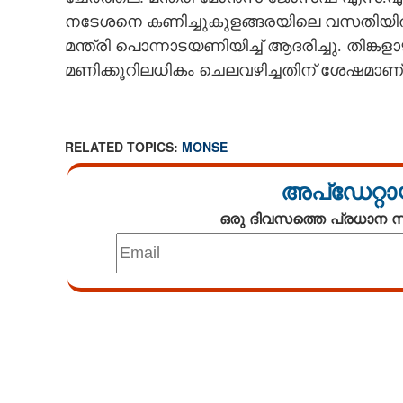
നടേശനെ കണിച്ചുകുളങ്ങരയിലെ വസതിയിൽ സന
CARTOONS
മന്ത്രി പൊന്നാടയണിയിച്ച് ആദരിച്ചു. തിങ്ക
മണിക്കൂറിലധികം ചെലവഴിച്ചതിന് ശേഷമാണ് 
LITERATURE
ZOOM
RELATED TOPICS:
MONSE
CONTACT US
അപ്ഡേറ്റാ
ഒരു ദിവസത്തെ പ്രധാന
Loaded
:
2.78%
/
Unmute