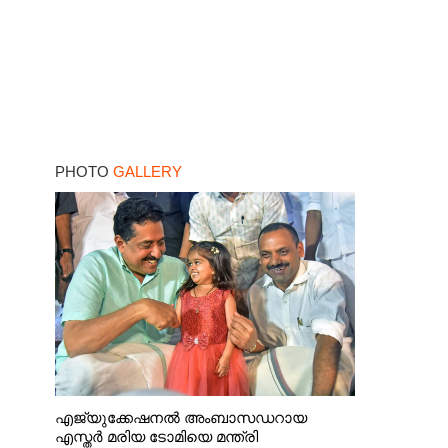
PHOTO
GALLERY
എജ്യുക്കേഷനൽ അംബാസഡറായ
എസ്തർ മരിയ ടോമിയെ മന്ത്രി