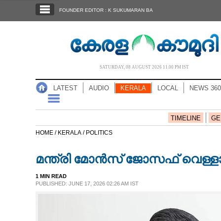
SECTIONS
FOUNDER EDITOR : K SUKUMARAN BA
HOME
LATEST
AUDIO
SATURDAY, 08 AUGUST 2026 11.00 PM IST
NOTIFIED NEWS
LATEST
AUDIO
KERALA
LOCAL
NEWS 360
POLL
KERALA
TIMELINE
GE
HOME /
KERALA /
POLITICS
LOCAL
മന്ത്രി മോൻസ് ജോസഫ് വെള്ളാപ
NEWS 360
1 MIN READ
PUBLISHED: JUNE 17, 2026 02:26 AM IST
CASE DIARY