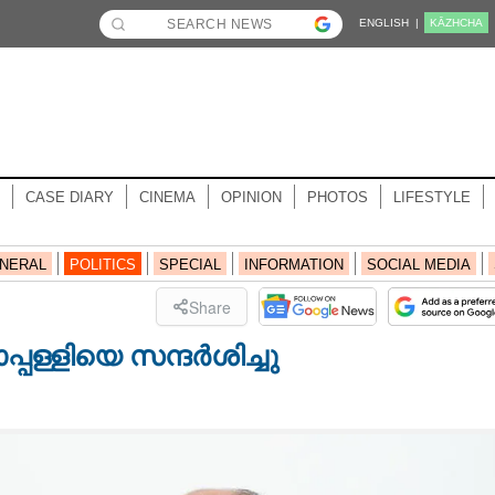
ENGLISH |
KĀZHCHA
CASE DIARY
CINEMA
OPINION
PHOTOS
LIFESTYLE
NERAL
POLITICS
SPECIAL
INFORMATION
SOCIAL MEDIA
Share
്പള്ളിയെ സന്ദർശിച്ചു