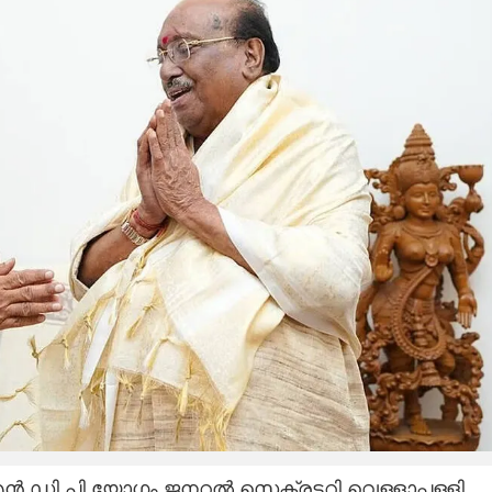
.ഡി.പി യോഗം ജനറൽ സെക്രട്ടറി വെള്ളാപ്പള്ളി