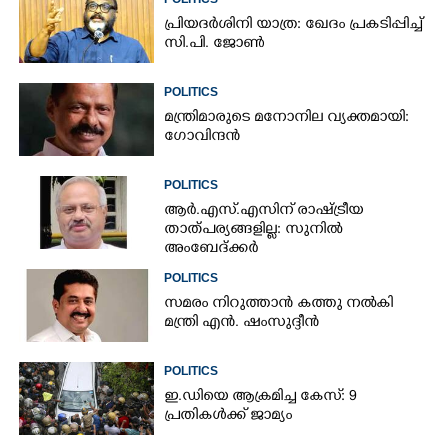
പ്രിയദർശിനി യാത്ര: ഖേദം പ്രകടിപ്പിച്ച്
സി.പി. ജോൺ
POLITICS
മന്ത്രിമാരുടെ മനോനില വ്യക്തമായി:
ഗോവിന്ദൻ
POLITICS
ആർ.എസ്.എസിന് രാഷ്ട്രീയ
താത്പര്യങ്ങളില്ല: സുനിൽ
അംബേദ്ക്കർ
POLITICS
സമരം നിറുത്താൻ കത്തു നൽകി
മന്ത്രി എൻ. ഷംസുദ്ദീൻ
POLITICS
ഇ.ഡിയെ ആക്രമിച്ച കേസ്: 9
പ്രതികൾക്ക് ജാമ്യം