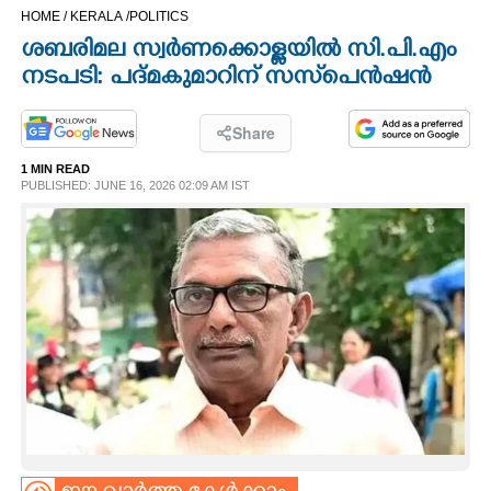
HOME /
KERALA /
POLITICS
CINEMA
ശബരിമല സ്വർണക്കൊള്ളയിൽ സി.പി.എം
നടപടി: പദ്മകുമാറിന് സസ്‌പെൻഷൻ
OPINION
Share
PHOTOS
1 MIN READ
PUBLISHED: JUNE 16, 2026 02:09 AM IST
LIFESTYLE
SPIRITUAL
INFO+
ART
ASTRO