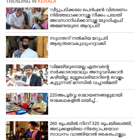
TRENDING IN
KERALA
'വീട്ടുപടിക്കലെ പെൻഷൻ വിതരണം
നിർത്തലാക്കാനുള്ള നീക്കം പദ്ധതി
അവസാനിപ്പിക്കാനുള്ള യുഡിഎഫ്
അജണ്ടയുടെ ആദ്യപടി'
സുഗതന് നൽകിയ മറുപടി
ആഭ്യന്തരവകുപ്പും റദ്ദാക്കി
'വിജയ്‌യുടെയല്ല ഏതവന്റെ
സർക്കാരായാലും അനുവദിക്കാൻ
കഴിയില്ല; മുല്ലപ്പെരിയാറിന്റെ വെള്ളം
കൂട്ടുന്നത് മനസിൽ വച്ചാൽമതി'
220 അപൂർവ്വ രാമായണങ്ങളുമായി
രാമകഥകളിൽ ലയിച്ച്...
260 രൂപയിൽ നിന്ന് 320 രൂപയിലെത്തി,
അടുക്കളയിലെ നിത്യോപയോഗ
സാധനം വാങ്ങിയാൽ കൈപൊള്ളും