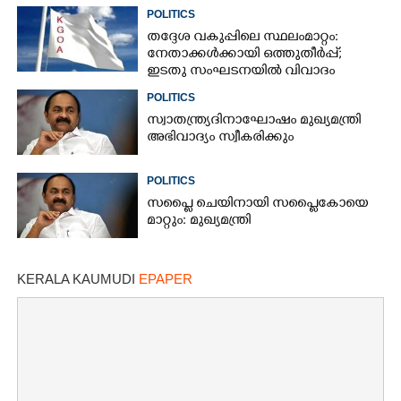
POLITICS
തദ്ദേശ വകുപ്പിലെ സ്ഥലംമാറ്റം:
നേതാക്കൾക്കായി ഒത്തുതീർപ്പ്;
ഇടതു സംഘടനയിൽ വിവാദം
POLITICS
സ്വാതന്ത്ര്യദിനാഘോഷം മുഖ്യമന്ത്രി
അഭിവാദ്യം സ്വീകരിക്കും
POLITICS
സപ്ലൈ ചെയിനായി സപ്ലൈകോയെ
മാറ്റും: മുഖ്യമന്ത്രി
KERALA KAUMUDI
EPAPER
×
Share this link