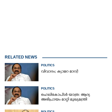
Loaded
:
3.06%
/
Unmute
RELATED NEWS
POLITICS
വിവാദം; ക്യാമറ മാറ്രി
POLITICS
ഹെലികോപ്ടർ യാത്ര: ആദ്യ
അഭിപ്രായം മാറ്റി മുഖ്യമന്ത്രി
POLITICS