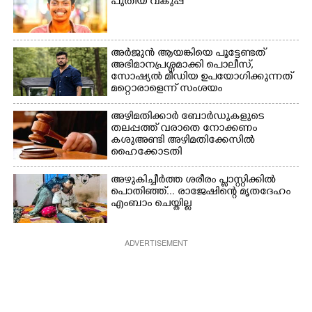
പുതിയ വകുപ്പ്
അർജുൻ ആയങ്കിയെ പൂട്ടേണ്ടത്
അഭിമാനപ്രശ്നമാക്കി പൊലീസ്,
സാേഷ്യൽ മീഡിയ ഉപയോഗിക്കുന്നത്
മറ്റൊരാളെന്ന് സംശയം
അഴിമതിക്കാർ ബോർഡുകളുടെ
തലപ്പത്ത് വരാതെ നോക്കണം
കശുഅണ്ടി അഴിമതിക്കേസിൽ
ഹൈക്കോടതി
അഴുകിച്ചീർത്ത ശരീരം പ്ളാസ്റ്റിക്കിൽ
പൊതിഞ്ഞ്... രാജേഷിന്റെ മൃതദേഹം
എംബാം ചെയ്തില്ല
ADVERTISEMENT