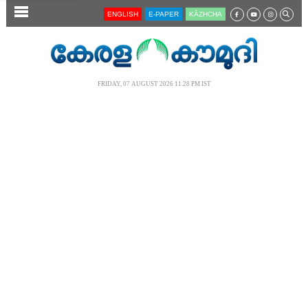
SECTIONS
ENGLISH
E-PAPER
KĀZHCHA
HOME
LATEST
FRIDAY, 07 AUGUST 2026 11.28 PM IST
AUDIO
NOTIFIED NEWS
POLL
KERALA
LOCAL
NEWS 360
CASE DIARY