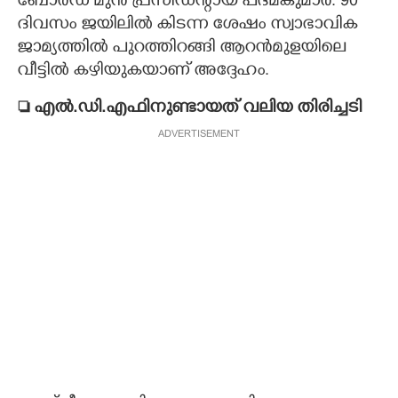
ബോർഡ് മുൻ പ്രസിഡന്റായ പദ്മകുമാർ. 90
ദിവസം ജയിലിൽ കിടന്ന ശേഷം സ്വാഭാവിക
ജാമ്യത്തിൽ പുറത്തിറങ്ങി ആറൻമുളയിലെ
വീട്ടിൽ കഴിയുകയാണ് അദ്ദേഹം.
 എൽ.ഡി.എഫിനുണ്ടായത് വലിയ തിരിച്ചടി
ADVERTISEMENT