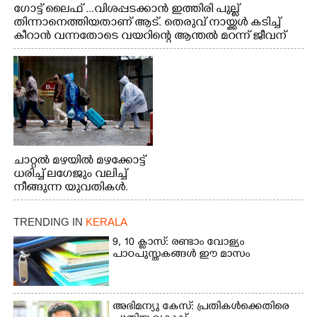
ഗോട്ട് ലൈഫ് ...വിശപ്പടക്കാൻ ഇത്തിരി പുല്ല്
തിന്നാനെത്തിയതാണ് ആട്. തെരുവ് നായ്ക്കൾ കടിച്ച്
കീറാൻ വന്നതോടെ വയറിന്റെ ആന്തൽ മറന്ന് ജീവന്
വേണ്ടിയായി ഓട്ടം. എറണാകുളം വാത്തുരുത്തിയിൽ
നിന്നുള്ള കാഴ്ച
ചാറ്റൽ മഴയിൽ മഴക്കോട്ട്
ധരിച്ച് ലഗേജും വലിച്ച്
നീങ്ങുന്ന യുവതികൾ.
എറണാകുളം മേനകയിൽ
നിന്നുള്ള കാഴ്ച
TRENDING IN
KERALA
9, 10 ക്ലാസ്: രണ്ടാം വോള്യം
പാഠപുസ്തകങ്ങൾ ഈ മാസം
അഭിമന്യു കേസ്: പ്രതികൾക്കെതിരെ