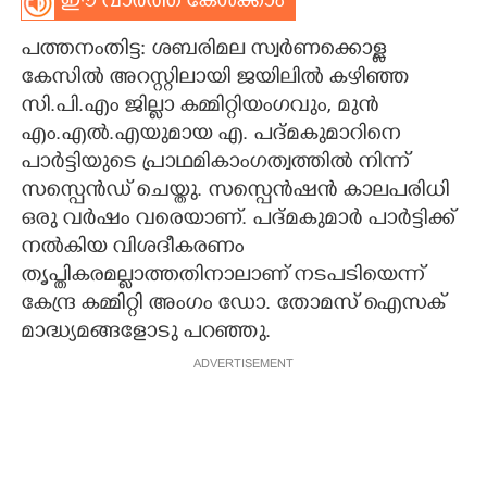
ഈ വാർത്ത കേൾക്കാം
CARTOONS
പത്തനംതിട്ട: ശബരിമല സ്വർണക്കൊള്ള
കേസിൽ അറസ്റ്റിലായി ജയിലിൽ കഴിഞ്ഞ
LITERATURE
സി.പി.എം ജില്ലാ കമ്മിറ്റിയംഗവും, മുൻ
എം.എൽ.എയുമായ എ. പദ്മകുമാറിനെ
പാർട്ടിയുടെ പ്രാഥമികാംഗത്വത്തിൽ നിന്ന്
ZOOM
സസ്പെൻഡ് ചെയ്തു. സസ്പെൻഷൻ കാലപരിധി
ഒരു വർഷം വരെയാണ്. പദ്മകുമാർ പാർട്ടിക്ക്
CONTACT US
നൽകിയ വിശദീകരണം
തൃപ്തികരമല്ലാത്തതിനാലാണ് നടപടിയെന്ന്
കേന്ദ്ര കമ്മിറ്റി അംഗം ഡോ. തോമസ് ഐസക്
മാദ്ധ്യമങ്ങളോടു പറഞ്ഞു.
ADVERTISEMENT