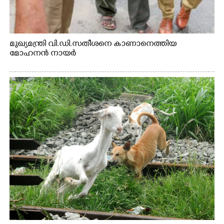
മുഖ്യമന്ത്രി വി.ഡി.സതീശനെ കാണാനെത്തിയ
മോഹനൻ നായർ