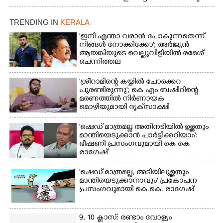
നാടോടി യുവതി. ഇടപ്പള്ളി
ജംഗ്ഷനിൽ നിന്നുള്ള കാഴ്ച
TRENDING IN
KERALA
'ഇനി എന്താ വരാൻ പോകുന്നതെന്ന്
നിങ്ങൾ നോക്കിക്കോ'; അർജുൻ
ആയങ്കിയുടെ വെല്ലുവിളിയിൽ രമേശ്
ചെന്നിത്തല
'ശ്രീറാമിന്റെ കയ്യിൽ ചോരക്കറ
പുരണ്ടിരുന്നു'; കെ എം ബഷീറിന്റെ
മരണത്തിൽ നിർണായക
മൊഴിയുമായി ദൃക്‌സാക്ഷി
'ഷെഡ് മാത്രമല്ല അതിനടിയിൽ ഉള്ളതും
മാന്തിയെടുക്കാൻ പാർട്ടിക്കറിയാം':
ഭീഷണി പ്രസംഗവുമായി കെ കെ
രാഗേഷ്
'ഷെഡ് മാത്രമല്ല, അടിയിലുള്ളതും
മാന്തിയെടുക്കാനാവും' പ്രകോപന
പ്രസംഗവുമായി കെ.കെ. രാഗേഷ്
9, 10 ക്ലാസ്: രണ്ടാം വോള്യം