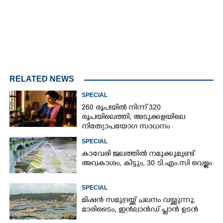
RELATED NEWS
SPECIAL
260 രൂപയിൽ നിന്ന് 320
രൂപയിലെത്തി, അടുക്കളയിലെ
നിത്യോപയോഗ സാധനം
വാങ്ങിയാൽ കൈപൊള്ളും
SPECIAL
കാവേരി ജലത്തിൽ നമുക്കുമുണ്ട്
അവകാശം, കിട്ടും, 30 ടി.എം.സി വെള്ളം
SPECIAL
മിഷൻ സമുദ്ര‌യ്ക്ക് ചലനം വയ്ക്കുന്നു;
മാരിടൈം, ഇൻലാൻഡ് പ്ലാൻ ഉടൻ