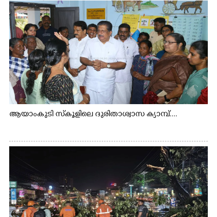
ആയാംകുടി സ്‌കൂളിലെ ദുരിതാശ്വാസ ക്യാമ്പ്....