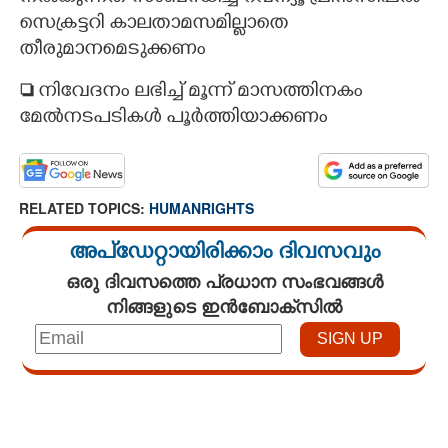
സെക്രട്ടറി കാലതാമസമില്ലാതെ
തീരുമാനമെടുക്കണം

നിവേദനം ലഭിച്ച് മൂന്ന് മാസത്തിനകം
മേൽനടപടികൾ പൂർത്തിയാക്കണം
RELATED TOPICS:
HUMANRIGHTS
അപ്ഡേറ്റായിരിക്കാം ദിവസവും
ഒരു ദിവസത്തെ പ്രധാന സംഭവങ്ങൾ
നിങ്ങളുടെ ഇൻബോക്സിൽ
Loaded
:
3.58%
/
Mute