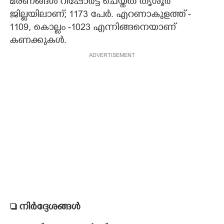
മരണങ്ങൾ റിപ്പോർട്ട് ചെയ്തത് തൃശൂർ
ജില്ലയിലാണ്; 1173 പേർ. എറണാകുളത്ത് -
1109, കൊല്ലം -1023 എന്നിങ്ങനെയാണ്
കണക്കുകൾ.
ADVERTISEMENT
 നിർദ്ദേശങ്ങൾ