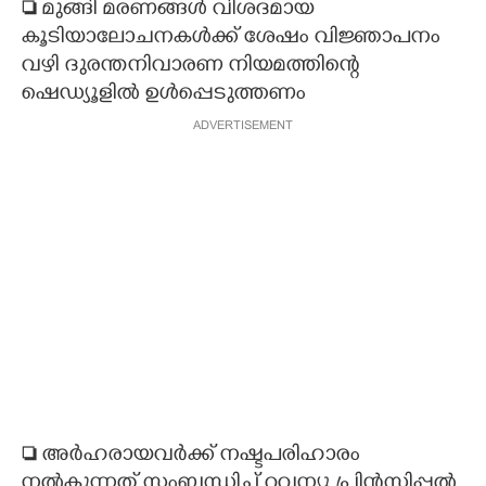

മുങ്ങി മരണങ്ങൾ വിശദമായ
കൂടിയാലോചനകൾക്ക് ശേഷം വിജ്ഞാപനം
വഴി ദുരന്തനിവാരണ നിയമത്തിന്റെ
ഷെഡ്യൂളിൽ ഉൾപ്പെടുത്തണം
ADVERTISEMENT

അർഹരായവർക്ക് നഷ്ടപരിഹാരം
നൽകുന്നത് സംബന്ധിച്ച് റവന്യൂ പ്രിൻസിപ്പൽ