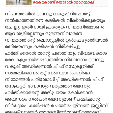
കൈകൊണ്ട് തൊട്ടാൽ രോഗമുറപ്പ്
വിഷയത്തിൽ റവന്യൂ വകുപ്പ് റിപ്പോർട്ട്
നൽകാത്തതിനെ കമ്മിഷൻ വിമർശിക്കുകയും
ചെയ്തു. ഇതിനായി പ്രത്യേക നിയമനിർമ്മാണം
ആവശ്യമില്ലെന്നും ദുരന്തനിവാരണ
നിയമത്തിന്റെ ഷെഡ്യൂളിൽ ഉൾപ്പെടുത്തിയാൽ
മതിയെന്നും കമ്മിഷൻ നിരീക്ഷിച്ചു.
ഹർജിക്കാരൻ തന്റെ പരാതിയും വിവരവകാശ
രേഖകളും ഉൾപ്പെടുത്തിയ നിവേദനം റവന്യൂ
വകുപ്പ് അഡീഷണൽ ചീഫ് സെക്രട്ടറിക്ക്
സമർപ്പിക്കണം. മറ്റ് സംസ്ഥാനങ്ങളിലെ
നിയമങ്ങൾ പരിശോധിച്ച് അഡീഷണൽ ചീഫ്
സെക്രട്ടറി ബോദ്ധ്യം വരുത്തണമെന്നും
ഹർജിക്കാരന്റെ അഭിപ്രായം കേൾക്കാൻ
അവസരം നൽകണമെന്നുമാണ് കമ്മിഷന്റെ
നിർദ്ദേശം. കമ്മിഷൻ ചെയർപേഴ്‌സൺ ജസ്റ്റിസ്
അലക്‌സാണ്ടർ തോമസിന്റേതാണ് ഉത്തരവ്.