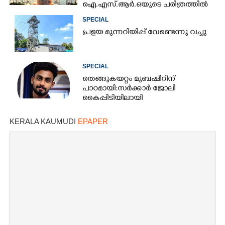
ഐ.എസ്.ആർ.ഒയുടെ ചരിത്രത്തിൽ
ആദ്യം
SPECIAL
പ്ര​ളയ മു​ന്ന​റി​യി​പ്പ് ​വേണ്ടെന്നു വച്ചു
SPECIAL
തെങ്ങുകയറ്റം മുബഷീറിന്
പാഠമായി:സർക്കാർ ജോലി
കൈപ്പിടിയിലായി
KERALA KAUMUDI
EPAPER
×
Share this link
Copy Link