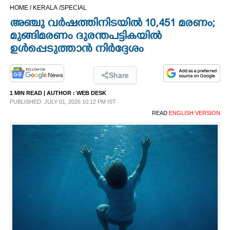
HOME /
KERALA /
SPECIAL
CINEMA
അഞ്ചു വർഷത്തിനിടയിൽ 10,451 മരണം;
മുങ്ങിമരണം ദുരന്തപട്ടികയിൽ
OPINION
ഉൾപ്പെടുത്താൻ നിർദ്ദേശം
PHOTOS
Share
1 MIN READ
| AUTHOR :
WEB DESK
LIFESTYLE
PUBLISHED: JULY 01, 2026 10:12 PM IST
READ
ENGLISH VERSION
SPIRITUAL
INFO+
ART
ASTRO