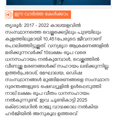
CARTOONS
ഈ വാർത്ത കേൾക്കാം
LITERATURE
തൃശൂർ: 2017 - 2022 കാലയളവിൽ
സംസ്ഥാനത്തെ വെള്ളക്കെട്ടിലും പുഴയിലും
കുളത്തിലുമായി 10,451പേരുടെ ജീവനാണ്
ZOOM
പൊലിഞ്ഞിട്ടുള്ളത്. വന്യമൃഗ ആക്രമണങ്ങളിൽ
മരിക്കുന്നവർക്ക് 10ലക്ഷം രൂപ വരെ
CONTACT US
ധനസഹായം നൽകുമ്പോൾ, വെള്ളത്തിൽ
വീണുള്ള മരണങ്ങൾക്ക് സഹായം ലഭിക്കുന്നില്ല.
ഉത്തർപ്രദേശ്, മേഘാലയ, ഒഡിഷ
സംസ്ഥാനങ്ങൾ മുങ്ങിമരണങ്ങളെ സംസ്ഥാന
ദുരന്തങ്ങളുടെ ഷെഡ്യൂളിൽ ഉൾപ്പെടുത്തി
നാല് ലക്ഷം രൂപ വീതം ധനസഹായം
നൽകുന്നുണ്ട്. ഇവ ചൂണ്ടികാട്ടി 2025
ഒക്ടോബറിൽ രാജു വാഴക്കാല നൽകിയ
ഹർജിയിൽ അനുകൂല ഉത്തരവ്