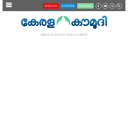
SECTIONS
ENGLISH
E-PAPER
KĀZHCHA
HOME
LATEST
FRIDAY, 07 AUGUST 2026 12.15 PM IST
AUDIO
NOTIFIED NEWS
POLL
KERALA
LOCAL
NEWS 360
CASE DIARY