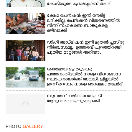
കോടിയുടെ പ്രോജക്ടാണ് അത്'
ക്ഷേമ പെൻഷൻ ഇനി നേരിട്ട്
ലഭിക്കില്ല,​ പെൻഷൻ വിതരണത്തിൽ
നിന്ന് സഹകരണ ബാങ്കുകളെ
ഒഴിവാക്കി
ഡിഗ്രി അഡ്മിഷന് ഇനി മുതൽ പ്ലസ് ടു
നിർബന്ധമല്ല; ഉത്തരവ് പുറത്തിറങ്ങി,
പുതിയ മാറ്റങ്ങൾ അറിയാം
ശക്തമായ മഴ തുടരും;
പത്തനംതിട്ടയിൽ നാളെ വിദ്യാഭ്യാസ
സ്ഥാപനങ്ങൾക്ക് അവധി,​ ജില്ലയിൽ
ഇന്ന് റെ‌ഡും നാളെ ഓറഞ്ചും അലർട്ട്
സുഗതന് നൽകിയ മറുപടി
ആഭ്യന്തരവകുപ്പും റദ്ദാക്കി
PHOTO
GALLERY