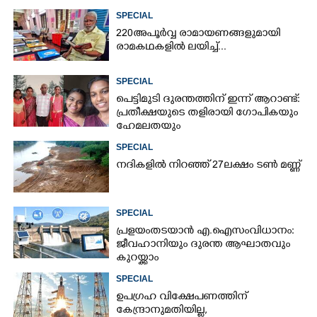
SPECIAL
220 അപൂർവ്വ രാമായണങ്ങളുമായി
രാമകഥകളിൽ ലയിച്ച്...
SPECIAL
പെട്ടിമുടി ദുരന്തത്തിന് ഇന്ന് ആറാണ്ട്:
പ്രതീക്ഷയുടെ തളിരായി ഗോപികയും
ഹേമലതയും
SPECIAL
നദികളിൽ നിറഞ്ഞ് 27ലക്ഷം ടൺ മണ്ണ്
SPECIAL
പ്രളയം തടയാൻ എ.ഐ സംവിധാനം:
ജീവഹാനിയും ദുരന്ത ആഘാതവും
കുറയ്ക്കാം
SPECIAL
ഉപഗ്രഹ വിക്ഷേപണത്തിന്
കേന്ദ്രാനുമതിയില്ല,​