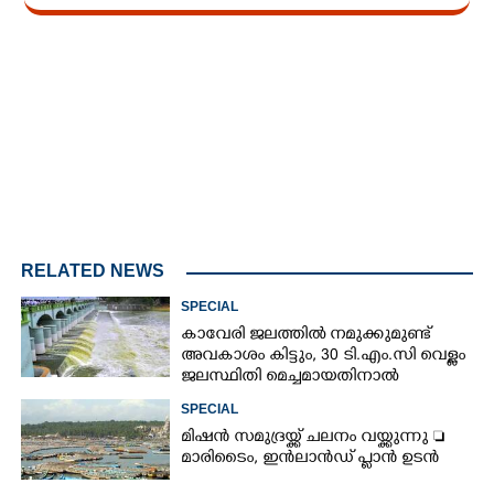
Loaded
:
3.58%
/
Mute
RELATED NEWS
SPECIAL
കാവേരി ജലത്തിൽ നമുക്കുമുണ്ട്
അവകാശം കിട്ടും, 30 ടി.എം.സി വെള്ളം
ജലസ്ഥിതി മെച്ചമായതിനാൽ
ആശ്രയിക്കുന്നില്ല
SPECIAL
മിഷൻ സമുദ്ര‌യ്ക്ക് ചലനം വയ്ക്കുന്നു 
മാരിടൈം, ഇൻലാൻഡ് പ്ലാൻ ഉടൻ