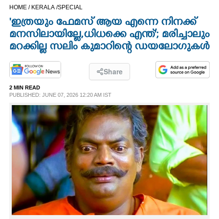
HOME /
KERALA /
SPECIAL
CINEMA
'ഇത്രയും ഫേമസ് ആയ എന്നെ നിനക്ക്
മനസിലായില്ലേ,ധിധക്കെ എന്ത്'; മരിച്ചാലും
OPINION
മറക്കില്ല സലിം കുമാറിന്റെ ഡയലോഗുകൾ
PHOTOS
Share
2 MIN READ
LIFESTYLE
PUBLISHED: JUNE 07, 2026 12:20 AM IST
SPIRITUAL
INFO+
ART
ASTRO