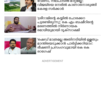
വേണം, നിലപാടിൽ മാറ്റമില്ല';
വിജയ്‌യെ നേരിൽ കാണാനൊരുങ്ങി
കേരള സർക്കാർ
'ശ്രീറാമിന്റെ കയ്യിൽ ചോരക്കറ
പുരണ്ടിരുന്നു'; കെ എം ബഷീറിന്റെ
മരണത്തിൽ നിർണായക
മൊഴിയുമായി ദൃക്‌സാക്ഷി
'ഷെഡ് മാത്രമല്ല അതിനടിയിൽ ഉള്ളതും
മാന്തിയെടുക്കാൻ പാർട്ടിക്കറിയാം':
ഭീഷണി പ്രസംഗവുമായി കെ കെ
രാഗേഷ്
ADVERTISEMENT