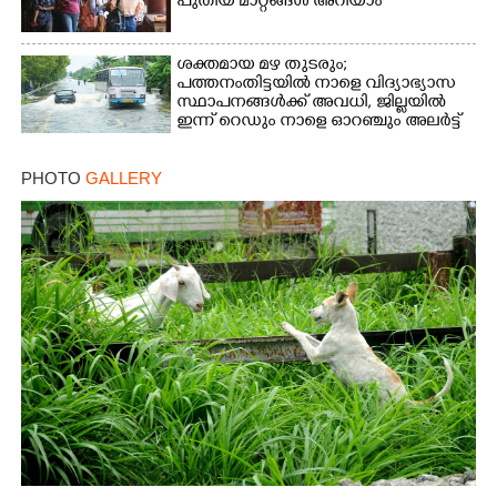
പുതിയ മാറ്റങ്ങൾ അറിയാം
ശക്തമായ മഴ തുടരും;
പത്തനംതിട്ടയിൽ നാളെ വിദ്യാഭ്യാസ
സ്ഥാപനങ്ങൾക്ക് അവധി,​ ജില്ലയിൽ
ഇന്ന് റെ‌ഡും നാളെ ഓറഞ്ചും അലർട്ട്
PHOTO
GALLERY