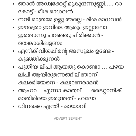
ഞാൻ അഡ്വക്കേറ്റ് മുകുന്ദന്നുണ്ണി….. ദാ
കോട്ട് - മീശ മാധവൻ
നന്ദി മാത്രമേ ഉള്ളു അല്ലെ - മീശ മാധവൻ
ഈശ്വരാ ഇവിടെ ആരും ഇല്ലാലോ
ഇതൊന്നു പറഞ്ഞു ചിരിക്കാൻ -
തെങ്കാശിപ്പട്ടണം
എനിക് വിശപ്പിന്റെ അസുഖം ഉണ്ടേ -
കുഞ്ഞിക്കൂനൻ
പുതിയ ലിപി ആയതു കൊണ്ടാ … പഴയ
ലിപി ആയിരുന്നെങ്ങില് ഞാന്
കലക്കിയേനെ - കല്യാണരാമൻ
ആഹാ… എന്നാ കാതല്….. ടൈറ്റാനിക്
മാതിരിയെ ഇരുന്തത് - ഹലോ
ധിധക്കെ എന്ത്! - മായാവി
ADVERTISEMENT