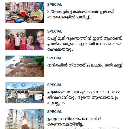
SPECIAL
220 അപൂർവ്വ രാമായണങ്ങളുമായി
രാമകഥകളിൽ ലയിച്ച്...
SPECIAL
പെട്ടിമുടി ദുരന്തത്തിന് ഇന്ന് ആറാണ്ട്:
പ്രതീക്ഷയുടെ തളിരായി ഗോപികയും
ഹേമലതയും
SPECIAL
നദികളിൽ നിറഞ്ഞ് 27ലക്ഷം ടൺ മണ്ണ്
SPECIAL
പ്രളയം തടയാൻ എ.ഐ സംവിധാനം:
ജീവഹാനിയും ദുരന്ത ആഘാതവും
കുറയ്ക്കാം
SPECIAL
ഉപഗ്രഹ വിക്ഷേപണത്തിന്
കേന്ദ്രാനുമതിയില്ല,​