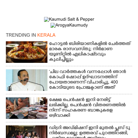
TRENDING IN
KERALA
ഹോട്ടൽ ബിരിയാണികളിൽ ചേർത്തത്
മാരക രാസവസ്‌തു; നിർമാണ
യൂണിറ്റിൽ എലികാഷ്‌ടവും
കുപ്പിച്ചില്ലും
'ചില വാർത്തകൾ വന്നപ്പോൾ ഞാൻ
കോഫി ഷോപ്പ് ഉദ്ഘാടനത്തിന്
പോയതാണെന്ന് വിചാരിച്ചു, 400
കോടിയുടെ പ്രോജക്ടാണ് അത്'
ക്ഷേമ പെൻഷൻ ഇനി നേരിട്ട്
ലഭിക്കില്ല,​ പെൻഷൻ വിതരണത്തിൽ
നിന്ന് സഹകരണ ബാങ്കുകളെ
ഒഴിവാക്കി
ഡിഗ്രി അഡ്മിഷന് ഇനി മുതൽ പ്ലസ് ടു
നിർബന്ധമല്ല; ഉത്തരവ് പുറത്തിറങ്ങി,