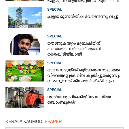
ഐ.എസ്.ആർ.ഒയുടെ ചരിത്രത്തിൽ
ആദ്യം
SPECIAL
പ്ര​ളയ മു​ന്ന​റി​യി​പ്പ് ​വേണ്ടെന്നു വച്ചു
SPECIAL
തെങ്ങുകയറ്റം മുബഷീറിന്
പാഠമായി:സർക്കാർ ജോലി
കൈപ്പിടിയിലായി
SPECIAL
ഓണസദ്യയ്‌ക്ക് ഒഴിവാക്കാനാകാത്ത
വിഭവങ്ങളുടെ വില കുതിച്ചുയരുന്നു,
വാങ്ങുന്നത് കിലോയ്‌ക്ക് 460 രൂപ
വരെ
SPECIAL
മേൽനോട്ടപ്പിശകിൽ "ബോയിലർ
ബോംബുകൾ"
KERALA KAUMUDI
EPAPER