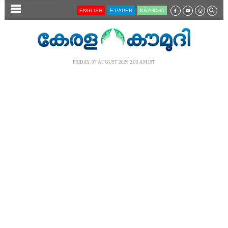
SECTIONS
ENGLISH
E-PAPER
KĀZHCHA
HOME
LATEST
FRIDAY, 07 AUGUST 2026 2.05 AM IST
AUDIO
NOTIFIED NEWS
POLL
KERALA
LOCAL
NEWS 360
CASE DIARY