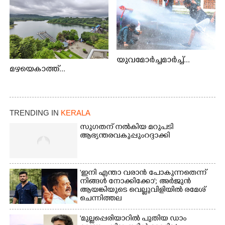
യുവമോർച്ചമാർച്ച്...
മഴയെകാത്ത്...
TRENDING IN
KERALA
സുഗതന് നൽകിയ മറുപടി
ആഭ്യന്തരവകുപ്പും റദ്ദാക്കി
'ഇനി എന്താ വരാൻ പോകുന്നതെന്ന്
നിങ്ങൾ നോക്കിക്കോ'; അർജുൻ
ആയങ്കിയുടെ വെല്ലുവിളിയിൽ രമേശ്
ചെന്നിത്തല
'മുല്ലപ്പെരിയാറിൽ പുതിയ ഡാം