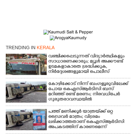
TRENDING IN
KERALA
വഞ്ചിക്കപ്പെടുന്നത് വിദ്യാർത്ഥികളും
സാധാരണക്കാരും; മ്യൂൾ അക്കൗണ്ട്
ഉടമകളാകാതെ ശ്രദ്ധിക്കുക,
നിർദ്ദേശങ്ങളുമായി പൊലീസ്
കോഴിക്കോട് നിന്ന് ബംഗളൂരുവിലേക്ക്
പോയ കെഎസ്‌ആർടിസി ബസ്
മറിഞ്ഞ് രണ്ട് മരണം; നിരവധിപേർ
ഗുരുതരാവസ്ഥയിൽ
പത്ത് മണിക്കൂർ യാത്രയ്‌ക്ക് ഒറ്റ
ഡ്രൈവർ മാത്രം; വിശ്രമം
ലഭിക്കാത്തതാണ് കെഎസ്‌ആർടിസി
അപകടത്തിന് കാരണമെന്ന്
വിമർശനം