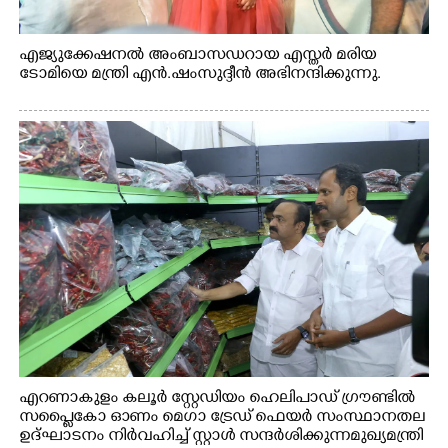
എജ്യുക്കേഷനൽ അംബാസഡറായ എസ്തർ മരിയ
ടോമിയെ മന്ത്രി എൻ.ഷംസുദ്ദീൻ അഭിനന്ദിക്കുന്നു.
എറണാകുളം കലൂർ സ്റ്റേഡിയം ഹെലിപാഡ് ഗ്രൗണ്ടിൽ
സപ്ളൈകോ ഓണം മെഗാ ട്രേഡ് ഫെയർ സംസ്ഥാനതല
ഉദ്ഘാടനം നിർവഹിച്ച് സ്റ്റാൾ സന്ദർശിക്കുന്ന മുഖ്യമന്ത്രി