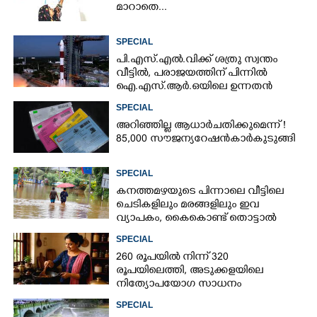
മാറാതെ...
SPECIAL
പി.എസ്.എൽ.വിക്ക് ശത്രു സ്വന്തം
വീട്ടിൽ,​ പരാജയത്തിന് പിന്നിൽ
ഐ.എസ്.ആർ.ഒയിലെ ഉന്നതൻ
SPECIAL
അറിഞ്ഞില്ല ആധാർ ചതിക്കുമെന്ന് !
85,000 സൗജന്യ റേഷൻകാർ കുടുങ്ങി
SPECIAL
കനത്തമഴയുടെ പിന്നാലെ വീട്ടിലെ
ചെടികളിലും മരങ്ങളിലും ഇവ
വ്യാപകം, കൈകൊണ്ട് തൊട്ടാൽ
രോഗമുറപ്പ്
SPECIAL
260 രൂപയിൽ നിന്ന് 320
രൂപയിലെത്തി, അടുക്കളയിലെ
നിത്യോപയോഗ സാധനം
വാങ്ങിയാൽ കൈപൊള്ളും
SPECIAL