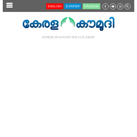
SECTIONS
ENGLISH
E-PAPER
KĀZHCHA
HOME
LATEST
SUNDAY, 09 AUGUST 2026 12.31 AM IST
AUDIO
NOTIFIED NEWS
POLL
KERALA
LOCAL
NEWS 360
CASE DIARY