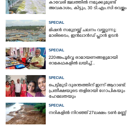
കാവേരി ജലത്തിൽ നമുക്കുമുണ്ട്
അവകാശം, കിട്ടും, 30 ടി.എം.സി വെള്ളം
SPECIAL
മിഷൻ സമുദ്ര‌യ്ക്ക് ചലനം വയ്ക്കുന്നു;
മാരിടൈം, ഇൻലാൻഡ് പ്ലാൻ ഉടൻ
SPECIAL
220 അപൂർവ്വ രാമായണങ്ങളുമായി
രാമകഥകളിൽ ലയിച്ച്...
SPECIAL
പെട്ടിമുടി ദുരന്തത്തിന് ഇന്ന് ആറാണ്ട്:
പ്രതീക്ഷയുടെ തളിരായി ഗോപികയും
ഹേമലതയും
SPECIAL
നദികളിൽ നിറഞ്ഞ് 27ലക്ഷം ടൺ മണ്ണ്
×
Share this link