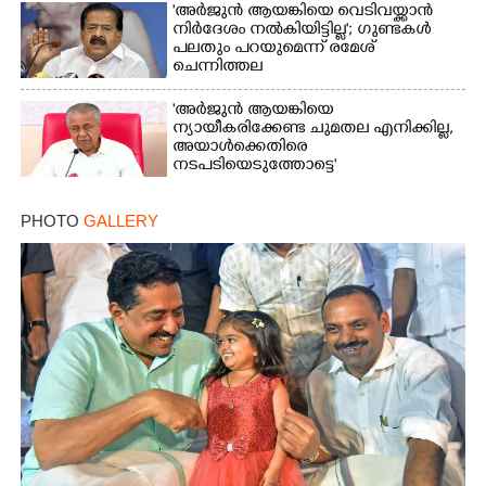
'അർജുൻ ആയങ്കിയെ വെടിവയ്ക്കാൻ
നിർദേശം നൽകിയിട്ടില്ല'; ഗുണ്ടകൾ
പലതും പറയുമെന്ന് രമേശ്
ചെന്നിത്തല
'അർജുൻ ആയങ്കിയെ
ന്യായീകരിക്കേണ്ട ചുമതല എനിക്കില്ല,
അയാൾക്കെതിരെ
നടപടിയെടുത്തോട്ടെ'
PHOTO
GALLERY