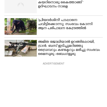
കയറിനൊരു കൈത്താങ്ങ് '
ഉദ്ഘാടനം നാളെ
'പ്രിയദർശിനി' പാപ്പാനെ
ചവിട്ടിക്കൊന്നു; സംഭവം കോന്നി
ആന പരിപാലന കേന്ദ്രത്തിൽ
അമിത ജോലിയാൽ ഉറങ്ങിപ്പോയി,
ട്രാൻ. ബസ് ഇടിച്ചുമറിഞ്ഞു
ഡ്രൈവറും കണ്ടക്ടറും മരിച്ചു സംഭവം
മൈസൂരു -ബെംഗളൂരു
ദേശീയപാതയിൽ 20 പേർക്ക് പരിക്ക്,
നാലു പേരുടെ നില ഗുരുതരം
ADVERTISEMENT