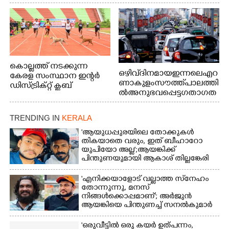
വി.ഡി. സതീശൻ. മന്ത്രി അനൂപ് ജേക്കബ് സമീപം
കൊല്ലത്ത് നടക്കുന്ന
ഒഴിവ് ദിനമായ ഇന്നലെ എറ
കേരള സംസ്ഥാന ഇന്റർ
ണാകുളം സൗത്ത് പാലത്തി
ഡിസ്ട്രിക്റ്റ് ക്ലബ്
ൽ അനുഭവപ്പെട്ട ഗതാഗത
അത്‌ലറ്റിക്
ക്കുരുക്ക്
ചാമ്പ്യൻഷിപ്പിൽ അണ്ടർ
20 ആൺകുട്ടികളുടെ 200
TRENDING IN
KERALA
മീറ്റർ ഓട്ടം ഫൈനൽ
'ആയുധപ്പുരയിലെ തോക്കുകൾ
മത്സരത്തിനിടെ സിന്തറ്റിക്
തികയാതെ വരും, ഇത് ബീഹാറോ
ട്രാക്കിന് കുറുകെ ഓടുന്ന
യുപിയോ അല്ല';ആയങ്കിക്ക്
നായകൾ.
പിന്തുണയുമായി ആകാശ് തില്ലങ്കേരി
'എനിക്കയാളോട് വല്ലാത്ത സ്‌നേഹം
തോന്നുന്നു, മനസ്
നിങ്ങൾക്കൊപ്പമാണ്'; അർജുൻ
ആയങ്കിയെ പിന്തുണച്ച് സനൽകുമാർ
'ഒരുവീട്ടിൽ ഒരു കയർ ഉത്പന്നം,