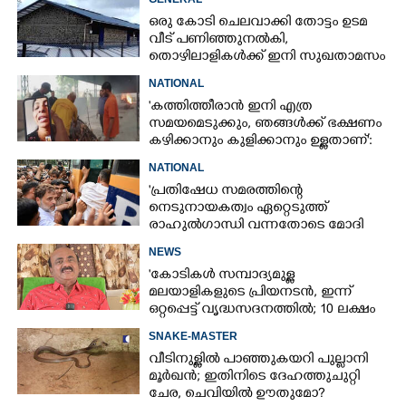
ഒരു കോടി ചെലവാക്കി തോട്ടം ഉടമ
വീട്‌ പണിഞ്ഞുനൽകി,
തൊഴിലാളികൾക്ക് ഇനി സുഖതാമസം
NATIONAL
'കത്തിത്തീരാൻ ഇനി എത്ര
സമയമെടുക്കും, ഞങ്ങൾക്ക് ഭക്ഷണം
കഴിക്കാനും കുളിക്കാനും ഉള്ളതാണ്':
അച്ഛന്റെ സംസ്കാരചടങ്ങിനിടെ
NATIONAL
മക്കൾ
'പ്രതിഷേധ സമരത്തിന്റെ
നെടുനായകത്വം ഏറ്റെടുത്ത്
രാഹുൽഗാന്ധി വന്നതോടെ മോദി
സർക്കാർ പരിഭ്രാന്തരായി'
NEWS
'കോടികൾ സമ്പാദ്യമുള്ള
മലയാളികളുടെ പ്രിയനടൻ, ഇന്ന്
ഒറ്റപ്പെട്ട് വൃദ്ധസദനത്തിൽ; 10 ലക്ഷം
ശമ്പളമുള്ള മകൻ പോലും
SNAKE-MASTER
തിരിഞ്ഞുനോക്കുന്നില്ല'
വീടിനുള്ളിൽ പാഞ്ഞുകയറി പുല്ലാനി
മൂർഖൻ; ഇതിനിടെ ദേഹത്തുചുറ്റി
ചേര, ചെവിയിൽ ഊതുമോ?