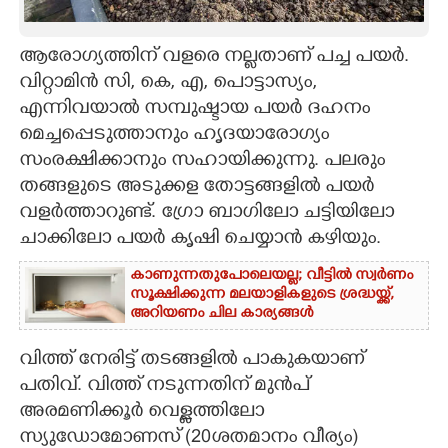
CARTOONS
ആരോഗ്യത്തിന് വളരെ നല്ലതാണ് പച്ച പയർ.
വിറ്റാമിൻ സി,​ കെ,​ എ,​ പൊട്ടാസ്യം,
LITERATURE
എന്നിവയാൽ സമ്പുഷ്ടായ പയർ ദഹനം
മെച്ചപ്പെടുത്താനും ഹൃദയാരോഗ്യം
ZOOM
സംരക്ഷിക്കാനും സഹായിക്കുന്നു. പലരും
തങ്ങളുടെ അടുക്കള തോട്ടങ്ങളിൽ പയർ
CONTACT US
വളർത്താറുണ്ട്. ഗ്രോ ബാഗിലോ ചട്ടിയിലോ
ചാക്കിലോ പയർ കൃഷി ചെയ്യാൻ കഴിയും.
കാണുന്നതുപോലെയല്ല; വീട്ടിൽ സ്വർണം
സൂക്ഷിക്കുന്ന മലയാളികളുടെ ശ്രദ്ധയ്ക്ക്,
അറിയണം ചില കാര്യങ്ങൾ
വിത്ത് നേരിട്ട് തടങ്ങളിൽ പാകുകയാണ്
പതിവ്. വിത്ത് നടുന്നതിന് മുൻപ്
അരമണിക്കൂർ വെള്ളത്തിലോ
സ്യുഡോമോണസ് (20ശതമാനം വീര്യം)​