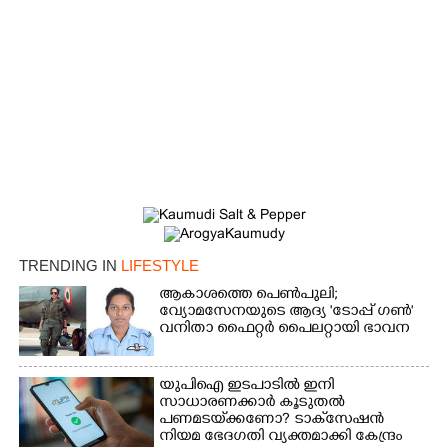
TRENDING IN
LIFESTYLE
ആകാശത്തെ പെൺപുലി;
വ്യോമസേനയുടെ ആദ്യ 'ടോപ്പ് ഗൺ'
വനിതാ ഫൈറ്റർ പൈലറ്റായി ഭാവന
യുപിഐ ഇടപാടിൽ ഇനി
സാധാരണക്കാർ കൂടുതൽ
പണമടയ്‌ക്കണോ?​ ടാക്‌സേഷൻ
നിയമ ഭേദഗതി വ്യക്തമാക്കി കേന്ദ്രം