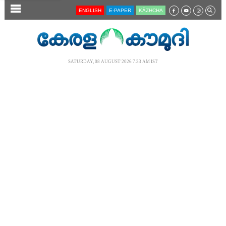
SECTIONS
ENGLISH
E-PAPER
KĀZHCHA
HOME
LATEST
SATURDAY, 08 AUGUST 2026 7.33 AM IST
AUDIO
NOTIFIED NEWS
POLL
KERALA
LOCAL
NEWS 360
CASE DIARY