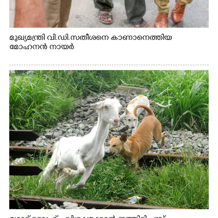
മുഖ്യമന്ത്രി വി.ഡി.സതീശനെ കാണാനെത്തിയ
മോഹനൻ നായർ