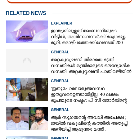
RELATED NEWS
EXPLAINER
ഇന്ത്യയിലുള്ളത് അംബാനിയുടെ
വീട്ടിൽ, അതിസമ്പന്നർക്ക് മാത്രമുള്ള
മുറി; ഒരാഴ്‌ചത്തേക്ക് വേണ്ടത് 200
ലിറ്ററിലധികം വെള്ളം
GENERAL
അറ്റകുറ്രപ്പണി തീരാതെ മന്ത്രി
വസതികൾ മന്ത്രിമാരുടെ ഔദ്യോഗിക
വസതി: അറ്റകുറ്റപ്പണി പാതിവഴിയിൽ
GENERAL
'ഇതുപോലൊരു അവസ്ഥ
ഇതുവരെ ഉണ്ടായിട്ടില്ല, 40 ലക്ഷം
രൂപയുടെ നഷ്ടം'; പി സി ജോർജിന്റെ
വീട്ടിലും വെള്ളം കയറി
GENERAL
ആർ സുഗതന്റെ അവധി അപേക്ഷ ;
ജയിൽ വകുപ്പിന്റെ കത്തിൽ അതൃപ്തി
അറിയിച്ച് ആഭ്യന്തര മന്ത്രി ,​
ഉദ്യോഗസ്ഥർക്കെതിരെ അന്വേഷണം
GENERAL