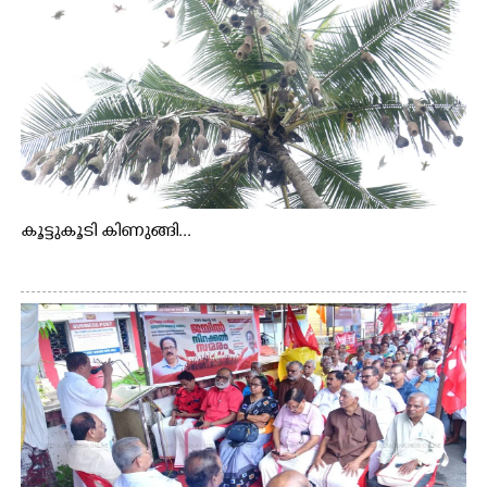
കൂട്ടുകൂടി കിണുങ്ങി...