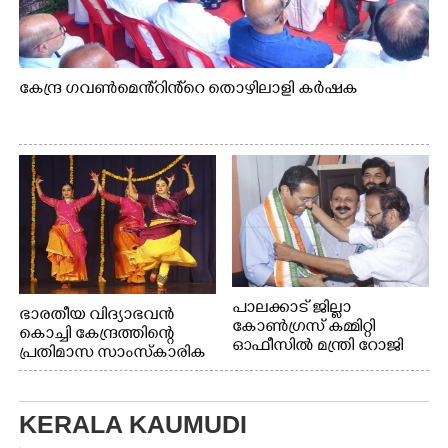
കേന്ദ്ര ഗവൺമെൻ്റിൻ്റെ തൊഴിലാളി കർഷക
പാലക്കാട് ജില്ലാ
ഭാരതീയ വിദ്യാഭവൻ
കോൺഗ്രസ് കമ്മിറ്റി
കൊച്ചി കേന്ദ്രത്തിന്റെ
ഓഫീസിൽ മന്ത്രി റോജി
പ്രതിമാസ സാംസ്കാരിക
എം ജോണിന്
പരിപാടിയുടെ ഭാഗമായി
ടി.ഡി റോഡിലെ ഭാരതീയ
വിദ്യാഭവൻ സർദാർ
KERALA KAUMUDI
പട്ടേൽ സഭാഗൃഹത്തിൽ