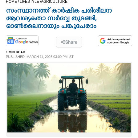
HOME /
LIFESTYLE /
AGRICULTURE
CINEMA
സംസ്ഥാനത്ത് കാർഷിക പരിശീലന
ആവശ്യകതാ സർവ്വേ തുടങ്ങി,
OPINION
ഓൺലൈനായും പങ്കുചേരാം
PHOTOS
Share
1 MIN READ
PUBLISHED: MARCH 11, 2026 03:00 PM IST
LIFESTYLE
SPIRITUAL
INFO+
ART
ASTRO