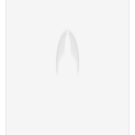
×
Share this link
Copy Link