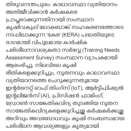
തിരുവനന്തപുരം: കാലാവസ്ഥാ വ്യതിയാനം
CARTOONS
അതിജീവിക്കാൻ കർഷകരെ
പ്രാപ്തരാക്കുന്നതിനായി സംസ്ഥാന
കൃഷിവകുപ്പ് ലോകബാങ്ക് സഹകരണത്തോടെ
LITERATURE
നടപ്പിലാക്കുന്ന 'കേര' (KERA) പദ്ധതിയുടെ
ഭാഗമായി വിപുലമായ കാർഷിക
ZOOM
പരിശീലനാവശ്യകതാ സർവ്വേ (Training Needs
Assessment Survey) സംസ്ഥാന വ്യാപകമായി
CONTACT US
ആരംഭിച്ചു. നിലവിലെ കൃഷി
രീതികളെക്കുറിച്ചും, നൂതനവും കാലാവസ്ഥാ
വ്യതിയാനത്തെ ചെറുക്കുന്നതുമായ
ഇന്റർനെറ്റ് ഓഫ് തിംഗ്സ് (IoT), ആർട്ടിഫിഷ്യൽ
ഇന്റലിജൻസ് (AI), പ്രിസിഷൻ ഫാമിംഗ്,
ഡ്രോൺ സാങ്കേതികവിദ്യ തുടങ്ങിയ നൂതന
സാങ്കേതികവിദ്യകളെക്കുറിച്ചുള്ള കർഷകർക്കുള്ള
അറിവും അവബോധവും കൃഷി സംബന്ധമായ
പരിശീലന ആവശ്യങ്ങളും കൃത്യമായി