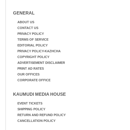
എം. അക്ഷതയുടെ
നേതൃത്വത്തിൽ
അവതരിപ്പിച്ച ലയ നമൻ
GENERAL
കഥക് നൃത്തത്തിൽ നിന്ന്
ABOUT US
CONTACT US
PRIVACY POLICY
TERMS OF SERVICE
EDITORIAL POLICY
PRIVACY POLICY-KAZHCHA
COPYRIGHT POLICY
ADVERTISEMENT DISCLAIMER
PRINT AD RATES
OUR OFFICES
CORPORATE OFFICE
KAUMUDI MEDIA HOUSE
EVENT TICKETS
SHIPPING POLICY
RETURN AND REFUND POLICY
CANCELLATION POLICY