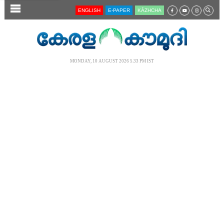
SECTIONS
ENGLISH
E-PAPER
KĀZHCHA
HOME
LATEST
MONDAY, 10 AUGUST 2026 5.33 PM IST
AUDIO
NOTIFIED NEWS
POLL
KERALA
LOCAL
NEWS 360
CASE DIARY