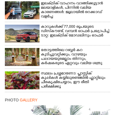
ഇലക്ട്രിക് വാഹനം വാങ്ങിക്കൂട്ടാൻ
മലയാളികൾ, പിന്നിൽ വലിയ
കാരണങ്ങൾ: ജൂലായിൽ റെക്കാഡ്
വളർച്ച
കാറുകൾക്ക് 77,000 രൂപയുടെ
ഡിസ്കൗണ്ട്, വമ്പൻ ഓഫർ പ്രഖ്യാപിച്ച്
ടാറ്റ: ഇലക്ട്രിക് മോഡലിനും ഓഫർ
തോട്ടത്തിലെ റബ്ബർ കറ
കുടിച്ചുവറ്റിക്കും, വാഴയും
പപ്പായയുമെല്ലാം തിന്നും,
കർഷകരുടെ ഏറ്റവും വലിയ ശത്രു
സ്ഥലം പ്രശ്നമാണോ: പ്ലാസ്റ്റിക്
കുപ്പികൾ കയ്യിലുണ്ടെങ്കിൽ ഫ്ലാറ്റിലും
ചീരകൃഷിചെയ്യാം, ഈ രീതി
പരീക്ഷിക്കൂ
PHOTO
GALLERY