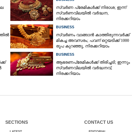
ില
സ്വർണ പ്രേമികൾക്ക് നിരാശ; ഇന്ന്
സ്വർണവിലയിൽ വർദ്ധന,
നിരക്കറിയാം
BUSINESS
്തിൽ
സ്വർണം വാങ്ങാൻ കാത്തിരുന്നവർക്ക്
മികച്ച അവസരം; പവന് ഒറ്റയടിക്ക് 1000
രൂപ കുറഞ്ഞു, നിരക്കറിയാം
BUSINESS
്ക്
ആഭരണപ്രേമികൾക്ക് തിരിച്ചടി; ഇന്നും
ൽ
സ്വർണവിലയിൽ വർദ്ധനവ്,
നിരക്കറിയാം
SECTIONS
CONTACT US
LATEST
EDITORIAL