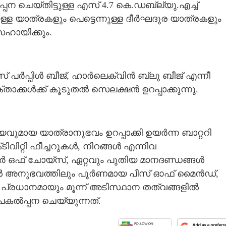
 ചെയ്തിട്ടുള്ള എസ് 4.7 കെ.ഡബ്ല്യു.എച്ച്
ുള്ള യാത്രകളും പെട്ടെന്നുള്ള ദീർഘദൂര യാത്രകളും
ഹായിക്കും.
ൻസ് പർപ്പിൾ ബീജ്, ഹാർലെക്വിൻ ബ്ലൂ ബീജ് എന്നീ
താക്കൾക്ക് കൂടുതൽ സെലക്ഷൻ ഉറപ്പാക്കുന്നു.
ുമായ യാത്രാനുഭവം ഉറപ്പാക്കി ഉയർന്ന ബാറ്ററി
Share this link
ിവിറ്റി ഫീച്ചറുകൾ, നിറങ്ങൾ എന്നിവ
ർ ഒഫ് ചോയ്സ്, ഏറ്റവും പുതിയ മാനദണ്ഡങ്ങൾ
ങ്ങൽ അനുഭവത്തിലും പൂർണമായ പീസ് ഓഫ് മൈൻഡ്,
ങനെ പ്രധാനമായും മൂന്ന് അടിസ്ഥാന തത്വങ്ങളിൽ
Copy Link
കൽപ്പന ചെയ്യുന്നത്.
 കിലോ മീറ്റർ, വില
 താഴെ: ഞെട്ടിക്കാൻ