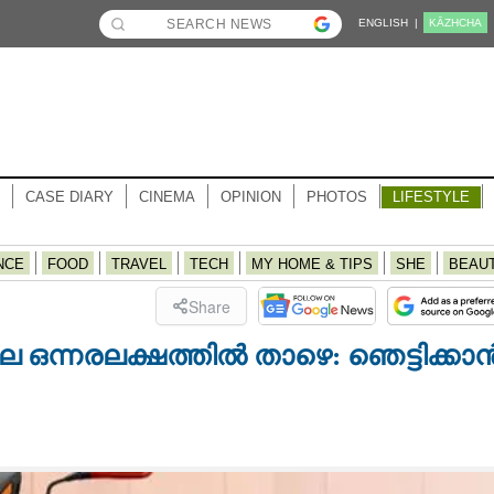
ENGLISH |
KĀZHCHA
CASE DIARY
CINEMA
OPINION
PHOTOS
LIFESTYLE
NCE
FOOD
TRAVEL
TECH
MY HOME & TIPS
SHE
BEAU
Share
വില ഒന്നരലക്ഷത്തിൽ താഴെ: ഞെട്ടിക്കാ