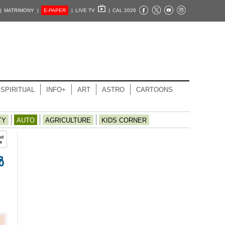
|
MATRIMONY |
E-PAPER
|
LIVE TV
|
CAL 2026
SPIRITUAL
INFO+
ART
ASTRO
CARTOONS
TY
AUTO
AGRICULTURE
KIDS CORNER
ൻ