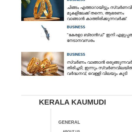
ചിങ്ങം എത്താറായിട്ടും സ്വർണവ
മുകളിലേക്ക് തന്നെ,​ ആഭരണം
വാങ്ങാൻ കാത്തിരിക്കുന്നവർക്ക്
തിരിച്ചടി: ഇന്നത്തെ നിരക്കറിയാം
BUSINESS
"കേരളാ ബ്രാൻഡ്" ഇനി എളുപ്പത
നേടാനവസരം
BUSINESS
സ്വർണം വാങ്ങാൻ ഒരുങ്ങുന്നവർക
തിരിച്ചടി; ഇന്നും സ്വർണവിലയി
വർദ്ധനവ്, വെള്ളി വിലയും കൂടി
KERALA KAUMUDI
GENERAL
ABOUT US