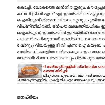
കൊച്ചി: ലോകത്തെ മുന്‍നിര ഇരുചക്ര-മുച്ച
CARTOONS
കമ്പനി (ടി.വി.എസ്.എ) ഇന്ത്യയിലെ ഏറ്റവ
ഐക്യൂബ് ശ്രേണിയിലെ ഏറ്റവും പുതിയ മ
LITERATURE
വിപണിയിലിറക്കി. ഒൻപത് ലക്ഷത്തിലധികം ഇന
ഐക്യൂബ്, ഇന്ത്യയിൽ ഇലക്ട്രിക് വാഹനങ
ZOOM
പങ്കാണ് വഹിക്കുന്നത്. കേന്ദ്ര-സംസ്ഥാന
ഷോറൂം) വിലയുള്ള ടി.വി.എസ് ഐക്യൂബ് എസ് 
CONTACT US
പുതിയ നിറങ്ങളിൽ ലഭ്യമാകുന്ന ഈ മോഡൽ ക
ആത്മവിശ്വാസത്തോടെയും ദീർഘദൂര യാത്
48 മണിക്കൂറിനുള്ളിൽ സ്വർണവില പറന
കനത്ത തിരിച്ചടി
തിരുവനന്തപുരം: സംസ്ഥാനത്ത് ഇന്നല
മണിക്കൂറിനുള്ളിൽ പവന്റെ വില ഏകദേശം 4200 രൂപയാണ് വർ
ജനപ്രിയം