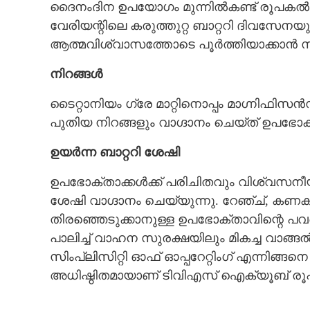
ദൈനംദിന ഉപയോഗം മുന്നിൽകണ്ട് രൂപകൽപ്പന
വേരിയന്റിലെ കരുത്തുറ്റ ബാറ്ററി ദിവസേനയ
ആത്മവിശ്വാസത്തോടെ പൂർത്തിയാക്കാൻ സ
നിറങ്ങൾ
ടൈറ്റാനിയം ഗ്രേ മാറ്റിനൊപ്പം മാഗ്നിഫിസ
പുതിയ നിറങ്ങളും വാഗ്ദാനം ചെയ്ത് ഉപഭോക്
ഉയർന്ന ബാറ്ററി ശേഷി
ഉപഭോക്താക്കൾക്ക് പരിചിതവും വിശ്വസനീയവ
ശേഷി വാഗ്ദാനം ചെയ്യുന്നു. റേഞ്ച്, കണക്‌ട
തിരഞ്ഞെടുക്കാനുള്ള ഉപഭോക്താവിന്റെ പവ
പാലിച്ച് വാഹന സുരക്ഷയിലും മികച്ച വാ
സിംപ്ലിസിറ്റി ഓഫ് ഓപ്പറേറ്റിംഗ് എന്നിങ്
അധിഷ്ഠിതമായാണ് ടിവിഎസ് ഐക്യൂബ് രൂപ
ഒറ്റ ചാർജിൽ 175
ഒന്നരലക്ഷത്തിൽ
ടിവിഎസ്