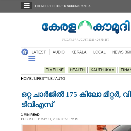
SECTIONS
FOUNDER EDITOR : K SUKUMARAN BA
HOME
LATEST
AUDIO
FRIDAY, 07 AUGUST 2026 4.20 PM IST
NOTIFIED NEWS
LATEST
AUDIO
KERALA
LOCAL
NEWS 360
POLL
KERALA
TIMELINE
HEALTH
KAUTHUKAM
FINA
HOME /
LIFESTYLE /
AUTO
LOCAL
ഒറ്റ ചാർജിൽ 175 കിലോ മീറ്റർ, 
NEWS 360
ടിവിഎസ്
1 MIN READ
CASE DIARY
PUBLISHED: MAY 11, 2026 03:51 PM IST