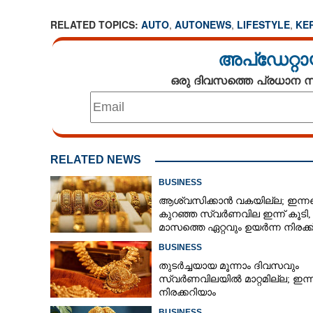
RELATED TOPICS:
AUTO
,
AUTONEWS
,
LIFESTYLE
,
KE
അപ്ഡേറ്റാ
ഒരു ദിവസത്തെ പ്രധാന
RELATED NEWS
BUSINESS
ആശ്വസിക്കാൻ വകയില്ല; ഇന്ന
കുറഞ്ഞ സ്വർണവില ഇന്ന് കൂടി
മാസത്തെ ഏറ്റവും ഉയർന്ന നിരക്ക
BUSINESS
തുടർച്ചയായ മൂന്നാം ദിവസവും
സ്വർണവിലയിൽ മാറ്റമില്ല; ഇന്
നിരക്കറിയാം
BUSINESS