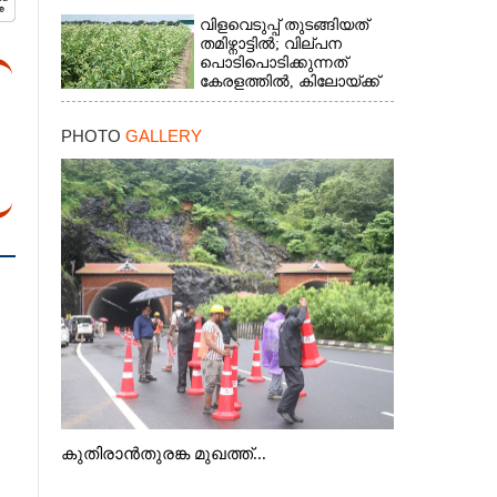
വിളവെടുപ്പ് തുടങ്ങിയത്
തമിഴ്നാട്ടിൽ; വില്പന
പൊടിപൊടിക്കുന്നത്
കേരളത്തിൽ, കിലോയ്ക്ക്
വില 80 രൂപ മുതൽ
PHOTO
GALLERY
കുതിരാൻതുരങ്ക മുഖത്ത്...