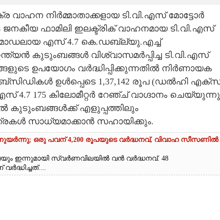
ക്ര വാഹന നിർമ്മാതാക്കളായ ടി.വി.എസ് മോട്ടോർ
ും ജനകീയ ഫാമിലി ഇലക്ട്രിക് വാഹനമായ ടി.വി.എസ്
ോഡലായ എസ് 4.7 കെ.ഡബ്ല്യു.എച്ച്
്ത്യൻ കുടുംബങ്ങൾ വിശ്വാസമർപ്പിച്ച ടി.വി.എസ്
്ങളുടെ ഉപയോഗം വർദ്ധിപ്പിക്കുന്നതിൽ നിർണായക
 സബ്സിഡികൾ ഉൾപ്പെടെ 1,37,142 രൂപ (ഡൽഹി എക്സ്
4.7 175 കിലോമീറ്റർ റേഞ്ച് വാഗ്ദാനം ചെയ്യുന്നു
ുടുംബങ്ങൾക്ക് എളുപ്പത്തിലും
രകൾ സാധ്യമാക്കാൻ സഹായിക്കും.
്നുയർന്നു; ഒരു പവന് 4,200 രൂപയുടെ വർദ്ധനവ്, വിവാഹ സീസണിൽ
െയും ഇന്നുമായി സ്വർണവിലയിൽ വൻ വർദ്ധനവ്. 48
ദ്ധിച്ചത്....