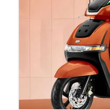
CINEMA
OPINION
PHOTOS
LIFESTYLE
SPIRITUAL
INFO+
ART
ASTRO