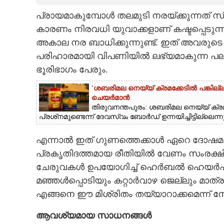
പ്രായമാകുമ്പോൾ തലമുടി നരയ്ക്കുന്നത്
CARTOONS
കാരണം നിരവധി യുവാക്കളാണ് കഷ്ടപ്പെടുന്നത
അകാല നര ബാധിക്കുന്നുണ്ട്. ഇത് അവരുടെ
LITERATURE
പരിഹാരമായി വിപണിയിൽ ലഭ്യമാകുന്ന പ
ഭൂരിഭാഗം പേരും.
ZOOM
'ശബരിമല നെയ്യ് ക്രമക്കേടിൽ പങ്കില
ചെയർമാൻ
CONTACT US
തിരുവനന്തപുരം: ശബരിമല നെയ്യ് ക്രമ
പ്രശ്‌നമുണ്ടെന്ന് ദേവസ്വം ബോർഡ് ഉന്നയിച്ചിട്ടില്ലെ
എന്നാൽ ഇത് ഗുണത്തെക്കാൾ ഏറെ ദോഷമാണ്
പ്രകൃതിദത്തമായ രീതിയിൽ വേണം സംരക്ഷിക
ചേരുവകൾ ഉപയോഗിച്ച് ഹെർബൽ ഹെയർപാക്ക്
മഞ്ഞൾപ്പൊടിയും കറ്റാർവാഴ ജെല്ലും മാത്രം
എങ്ങനെ ഈ മിശ്രിതം തയ്യാറാക്കമെന്ന് നോ
ആവശ്യമായ സാധനങ്ങൾ