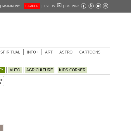
|
MATRIMONY |
E-PAPER
|
LIVE TV
|
CAL 2026
SPIRITUAL
INFO+
ART
ASTRO
CARTOONS
TY
AUTO
AGRICULTURE
KIDS CORNER