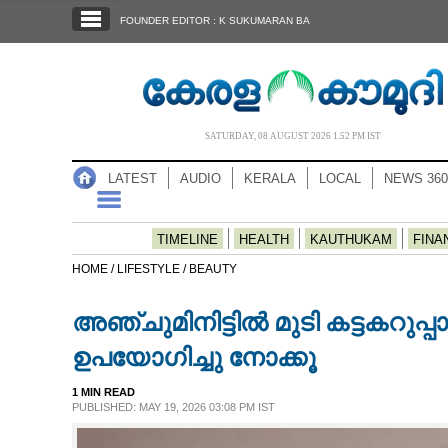
SECTIONS
FOUNDER EDITOR : K SUKUMARAN BA
HOME
LATEST
AUDIO
SATURDAY, 08 AUGUST 2026 1.52 PM IST
NOTIFIED NEWS
LATEST
AUDIO
KERALA
LOCAL
NEWS 360
POLL
KERALA
TIMELINE
HEALTH
KAUTHUKAM
FINA
HOME /
LIFESTYLE /
BEAUTY
LOCAL
അഞ്ചുമിനിട്ടിൽ മുടി കട്ടകറുപ്പാ
NEWS 360
ഉപയോഗിച്ചു നോക്കൂ
1 MIN READ
CASE DIARY
PUBLISHED: MAY 19, 2026 03:08 PM IST