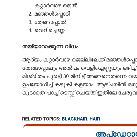
കറ്റാർവാഴ ജെൽ
മഞ്ഞൾപ്പൊടി
തേങ്ങാപ്പാൽ
വെളിച്ചെണ്ണ
തയ്യാറാക്കുന്ന വിധം
ആദ്യം കറ്റാർവാഴ ജെല്ലിലേക്ക് മഞ്ഞൾപ്പൊട
തേങ്ങാപ്പാലും അൽപം വെളിച്ചെണ്ണയും ഒഴിച
മിശ്രിതം പുരട്ടി 30 മിനിട്ട് അങ്ങനെതന്നെ
ഉപയോഗിച്ച് കഴുകി കളയാം. ആഴ്ചയിൽ ഒരു 
കൂടാതെ പാച്ച് ടെസ്റ്റ് ചെയ്ത് ഇതിലേ ചേരു
RELATED TOPICS:
BLACKHAIR
,
HAIR
അപ്ഡേറ്റാ