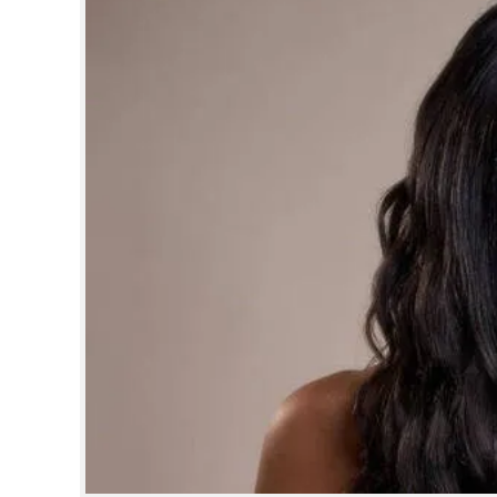
CINEMA
OPINION
PHOTOS
LIFESTYLE
SPIRITUAL
INFO+
ART
ASTRO