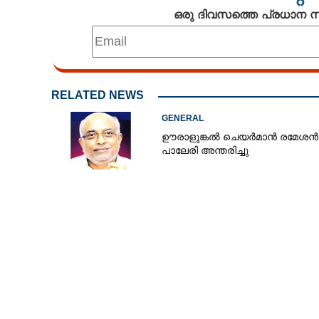
അഞ്ചുമിനിട്ടിൽ മ
ഒരു ദിവസത്തെ പ്രധാന
കുറച്ച് തേങ്ങാ
നോക്കൂ
RELATED NEWS
GENERAL
ഊരാളുങ്കൽ ചെയർമാൻ രമേശൻ
പാലേരി അന്തരിച്ചു