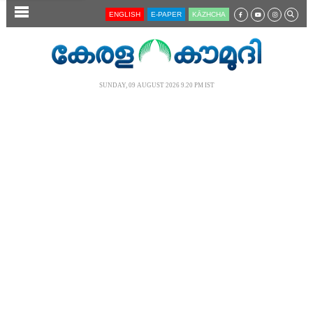
SECTIONS
ENGLISH
E-PAPER
KĀZHCHA
HOME
LATEST
SUNDAY, 09 AUGUST 2026 9.20 PM IST
AUDIO
NOTIFIED NEWS
POLL
KERALA
LOCAL
NEWS 360
CASE DIARY