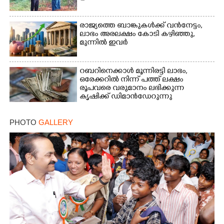
രാജ്യത്തെ ബാങ്കുകൾക്ക് വൻനേട്ടം,​
ലാഭം അരലക്ഷം കോടി കഴിഞ്ഞു,​
മുന്നിൽ ഇവർ
റബറിനെക്കാൾ മൂന്നിരട്ടി ലാഭം,​
ഒരേക്കറിൽ നിന്ന് പത്ത് ലക്ഷം
രൂപവരെ വരുമാനം ലഭിക്കുന്ന
കൃഷിക്ക് ഡിമാൻഡേറുന്നു
PHOTO
GALLERY