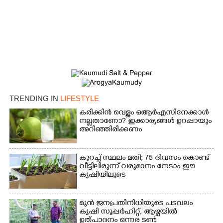
×
Share this link
Copy Link
TRENDING IN
LIFESTYLE
കരിക്കിൻ വെള്ളം ഒആർഎസിനേക്കാൾ
നല്ലതാണോ? ഇക്കാര്യങ്ങൾ ഉറപ്പായും
അറിഞ്ഞിരിക്കണം
കുറച്ച് സ്ഥലം മതി; 75 ദിവസം കൊണ്ട്
വീട്ടിലിരുന്ന് വരുമാനം നേടാം ഈ
കൃഷിയിലൂടെ
മുൻ ജനപ്രതിനിധിയുടെ പടവലം
കൃഷി സൂപ്പർഹിറ്റ്,​ ആഴ്ചയിൽ
ഉത്പാദനം ഒന്നര ടൺ