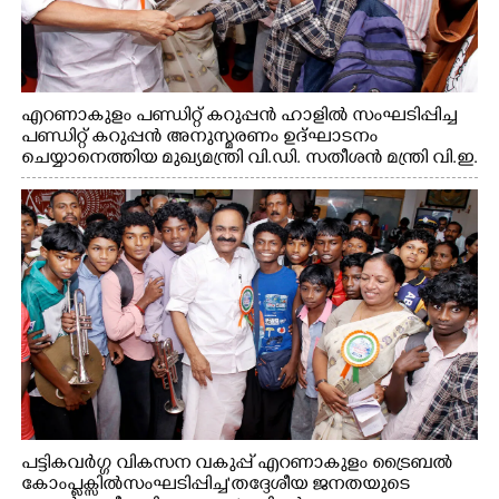
എറണാകുളം പണ്ഡിറ്റ് കറുപ്പൻ ഹാളിൽ സംഘടിപ്പിച്ച
പണ്ഡിറ്റ് കറുപ്പൻ അനുസ്മരണം ഉദ്ഘാടനം
ചെയ്യാനെത്തിയ മുഖ്യമന്ത്രി വി.ഡി. സതീശൻ മന്ത്രി വി.ഇ.
അബ്ദുൽ ഗഫൂർ ഹൈബി ഈഡൻ എം.പി
എന്നിവരുമായി സൗഹൃദ സംഭാഷണത്തിൽ
പട്ടികവർഗ്ഗ വികസന വകുപ്പ് എറണാകുളം ട്രൈബൽ
കോംപ്ലക്സിൽ സംഘടിപ്പിച്ച "തദ്ദേശീയ ജനതയുടെ