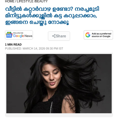
HOME /
LIFESTYLE /
BEAUTY
CINEMA
വീട്ടിൽ കറ്റാർവാഴ ഉണ്ടോ? നരച്ചമുടി
മിനിട്ടുകൾക്കുള്ളിൽ കട്ട കറുപ്പാക്കാം,
OPINION
ഇങ്ങനെ ചെയ്തു നോക്കൂ
PHOTOS
Share
1 MIN READ
PUBLISHED: MARCH 14, 2026 09:30 PM IST
LIFESTYLE
SPIRITUAL
INFO+
ART
ASTRO