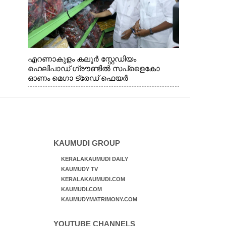
എറണാകുളം കലൂർ സ്റ്റേഡിയം
ഹെലിപാഡ് ഗ്രൗണ്ടിൽ സപ്ളൈകോ
ഓണം മെഗാ ട്രേഡ് ഫെയർ
സംസ്ഥാനതല ഉദ്ഘാടനം നിർവഹിച്ച്
സ്റ്റാൾ സന്ദർശിക്കുന്ന മുഖ്യമന്ത്രി വി.ഡി.
സതീശൻ. മന്ത്രി അനൂപ് ജേക്കബ് സമീപം
KAUMUDI GROUP
KERALAKAUMUDI DAILY
KAUMUDY TV
KERALAKAUMUDI.COM
KAUMUDI.COM
KAUMUDYMATRIMONY.COM
YOUTUBE CHANNELS