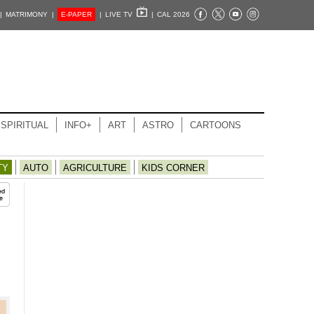
|
MATRIMONY |
E-PAPER
|
LIVE TV
|
CAL 2026
SPIRITUAL
INFO+
ART
ASTRO
CARTOONS
TY
AUTO
AGRICULTURE
KIDS CORNER