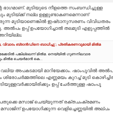
ഭാഗമാണ്. മുടിയുടെ നീളത്തെ സംബന്ധിച്ചുള്ള
ം മുടിയ്‌ക്ക് നല്ല ഉള്ളുണ്ടാകണമെന്നാണ്
ളരുന്ന മുടിയാണെങ്കിൽ ഇഷ്‌ടാനുസരണം വിവിധതരം
ു. അൽപം ഉപ്പ് ഉപയോഗിച്ചാൽ തലമുടി എളുപ്പത്തിൽ
അറിയില്ല.
്ല, വിവാദം ബ്രാൻഡിനെ ബാധിച്ചു'; പ്രതികരണവുമായി മിൽമ
ക്കേടിൽ പങ്കില്ലെന്ന് മിൽമ. നെയ്യിൽ ഗുണനിലവാര
ന്നും മിൽമ ചെയർമാൻ കെ...
ും വലിയ അപകടമായി മാറിയേക്കാം. ഷാംപൂവിൽ അൽപ
ും ശിരോചർമ്മത്തിലെ എണ്ണമയം കുറച്ച് മുടി കൊഴിച്ച
ുള്ളവർക്കായിരിക്കും ഉപ്പ്‌ ചേർത്തുള്ള ഷാംപൂ
 പതുക്കെ മസാജ് ചെയ്യുന്നത് രക്തചംക്രമണം
ുന്നു. മസാജിന് ഉപയോഗിക്കുന്ന വെളിച്ചെണ്ണയിൽ അല്പം