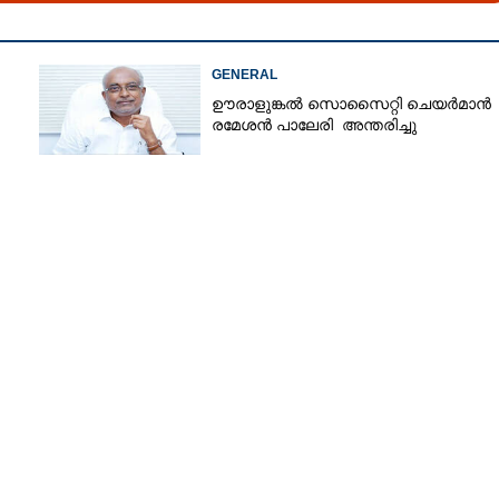
GENERAL
ഊരാളുങ്കൽ സൊസൈറ്റി ചെയർമാൻ
Copy Link
 മതി, താരൻ മാറി മുടി
രമേശൻ പാലേരി അന്തരിച്ചു
 അറിയാതെ പോകരുത് ഈ