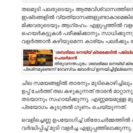
തലമുടി പലരുടെയും ആത്മവിശ്വാസത്തിന്റെ 
CARTOONS
ഇഷ്‌ടങ്ങളിൽ വ്യത്യാസങ്ങളുണ്ടാകാമെങ്കിലു
മിക്കവരുടെയും ആഗ്രഹം. എളുപ്പത്തിൽ വ
LITERATURE
ഹെയർകട്ടുകൾ പരീക്ഷിക്കാനും സാധിക്കുന്ന
വളർത്താൻ കഴിയുമെന്ന കാര്യം പലർക്കും 
ZOOM
'ശബരിമല നെയ്യ് ക്രമക്കേടിൽ പങ്കില
ചെയർമാൻ
CONTACT US
തിരുവനന്തപുരം: ശബരിമല നെയ്യ് ക്രമ
പ്രശ്‌നമുണ്ടെന്ന് ദേവസ്വം ബോർഡ് ഉന്നയിച്ചിട്ടില്ലെ
ചില സമയങ്ങളിൽ താരനും മുടികൊഴിച്ചില
ഉപ്പ് ചേർത്ത് തല കഴുകുന്നത് താരൻ മാറ്റാന
തടയാനും സഹായിക്കുന്നു. എണ്ണമയമുള്ള മുടിയ
പ്രയോഗം കൂടുതൽ ഗുണം ചെയ്യുന്നത്.
വെളിച്ചെണ്ണ ഉപയോഗിച്ച് ശിരോചർമ്മത്തിൽ
വർദ്ധിപ്പിച്ച് മുടി വളർച്ച എളുപ്പത്തിലാക്ക