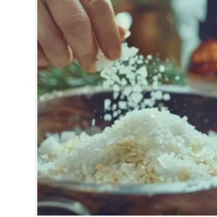
CINEMA
OPINION
PHOTOS
LIFESTYLE
SPIRITUAL
INFO+
ART
ASTRO