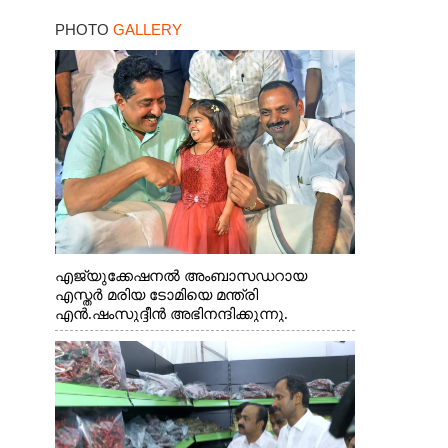
സന്തോഷം ഇരട്ടിക്കും
PHOTO
GALLERY
എജ്യുക്കേഷനൽ അംബാസഡറായ
എസ്തർ മരിയ ടോമിയെ മന്ത്രി
എൻ.ഷംസുദ്ദീൻ അഭിനന്ദിക്കുന്നു.