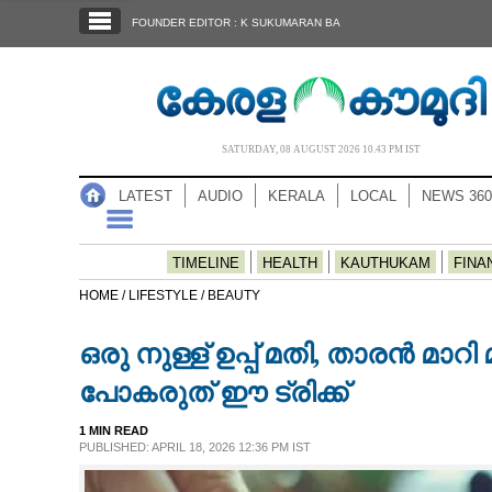
SECTIONS
FOUNDER EDITOR : K SUKUMARAN BA
HOME
LATEST
AUDIO
SATURDAY, 08 AUGUST 2026 10.43 PM IST
NOTIFIED NEWS
LATEST
AUDIO
KERALA
LOCAL
NEWS 360
POLL
KERALA
TIMELINE
HEALTH
KAUTHUKAM
FINA
HOME /
LIFESTYLE /
BEAUTY
LOCAL
ഒരു നുള്ള് ഉപ്പ് മതി, താരൻ മാ
NEWS 360
പോകരുത് ഈ ട്രിക്ക്
1 MIN READ
CASE DIARY
PUBLISHED: APRIL 18, 2026 12:36 PM IST