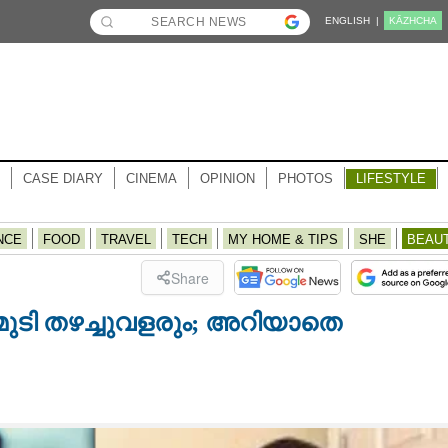
ENGLISH |
KĀZHCHA
CASE DIARY
CINEMA
OPINION
PHOTOS
LIFESTYLE
NCE
FOOD
TRAVEL
TECH
MY HOME & TIPS
SHE
BEAU
Share
റി മുടി തഴച്ചുവളരും; അറിയാതെ