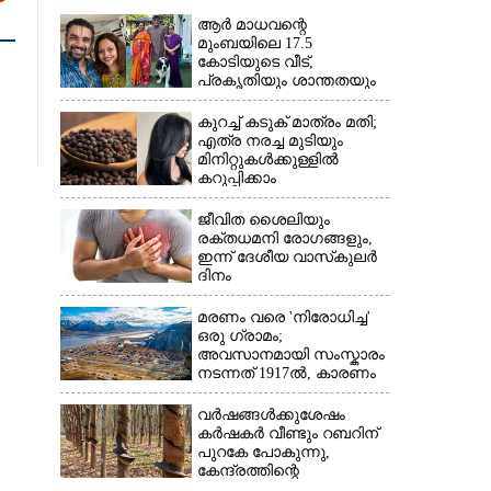
ആർ മാധവന്റെ
മുംബയിലെ 17.5
കോടിയുടെ വീട്,​
പ്രകൃതിയും ശാന്തതയും
നിറയുന്നയിടം
കുറച്ച് കടുക് മാത്രം മതി;
എത്ര നരച്ച മുടിയും
മിനിറ്റുകൾക്കുള്ളിൽ
കറുപ്പിക്കാം
ജീവിത ശൈലിയും
രക്തധമനി രോഗങ്ങളും,
ഇന്ന് ദേശീയ വാസ്‌കുലര്‍
ദിനം
മരണം വരെ 'നിരോധിച്ച'
ഒരു ഗ്രാമം;
അവസാനമായി സംസ്കാരം
നടന്നത് 1917ൽ, കാരണം
വർഷങ്ങൾക്കുശേഷം
കർഷകർ വീണ്ടും റബറിന്
പുറകേ പോകുന്നു,
കേന്ദ്രത്തിന്റെ
അനുമതികൂടി ലഭിച്ചാൽ