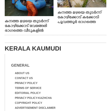
കനത്ത മഴയെ തുടർന്ന്
കോഴിക്കോട് കക്കോടി
കനത്ത മഴയെ തുടർന്ന്
പൂവത്തൂർ ഭാഗത്തെ
കോഴിക്കോട് വേങ്ങേരി
വീടുകളിൽ വെള്ളം
ഭാഗത്തെ വീടുകളിൽ
കയറിയപ്പോൾ
വെള്ളം
കയറിയപ്പോൾ ആളുകളെ
സുരക്ഷിത സ്ഥാനത്തേക്ക്
KERALA KAUMUDI
മാറ്റുന്ന സുരക്ഷാസേനാം
ഗങ്ങൾ
GENERAL
ABOUT US
CONTACT US
PRIVACY POLICY
TERMS OF SERVICE
EDITORIAL POLICY
PRIVACY POLICY-KAZHCHA
COPYRIGHT POLICY
ADVERTISEMENT DISCLAIMER