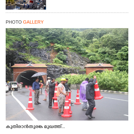
PHOTO
GALLERY
കുതിരാൻതുരങ്ക മുഖത്ത്...