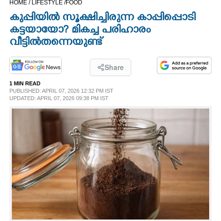
HOME /
LIFESTYLE /
FOOD
CINEMA
കുപ്പിയിൽ സൂക്ഷിച്ചിരുന്ന കാപ്പിപ്പൊടി
കട്ടയായോ? മികച്ച പരിഹാരം
OPINION
വീട്ടിൽതന്നെയുണ്ട്
PHOTOS
Share
1 MIN READ
PUBLISHED: APRIL 07, 2026 12:32 PM IST
LIFESTYLE
UPDATED: APRIL 07, 2026 09:38 PM IST
SPIRITUAL
INFO+
ART
ASTRO