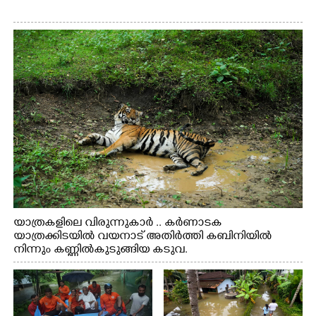
യാത്രകളിലെ വിരുന്നുകാർ .. കർണാടക
യാത്രക്കിടയിൽ വയനാട് അതിർത്തി കബിനിയിൽ
നിന്നും കണ്ണിൽകുടുങ്ങിയ കടുവ.