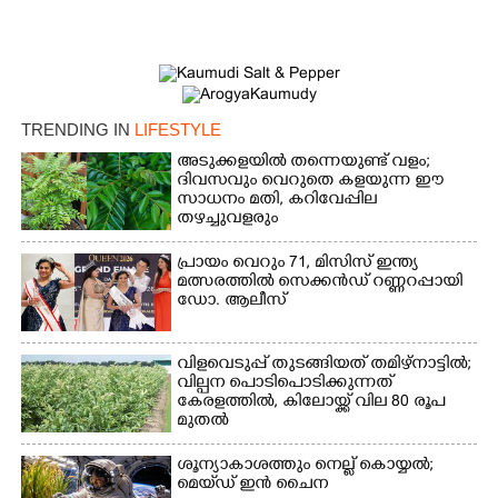
Copy Link
TRENDING IN
LIFESTYLE
അടുക്കളയിൽ തന്നെയുണ്ട് വളം;
ദിവസവും വെറുതെ കളയുന്ന ഈ
സാധനം മതി, കറിവേപ്പില
തഴച്ചുവളരും
പ്രായം വെറും 71, മിസിസ് ഇന്ത്യ
മത്സരത്തിൽ സെക്കൻഡ് റണ്ണറപ്പായി
ഡോ. ആലീസ്
വിളവെടുപ്പ് തുടങ്ങിയത് തമിഴ്നാട്ടിൽ;
വില്പന പൊടിപൊടിക്കുന്നത്
കേരളത്തിൽ, കിലോയ്ക്ക് വില 80 രൂപ
മുതൽ
ശൂന്യാകാശത്തും നെല്ല് കൊയ്യൽ;
മെയ്‌ഡ് ഇൻ ചൈന