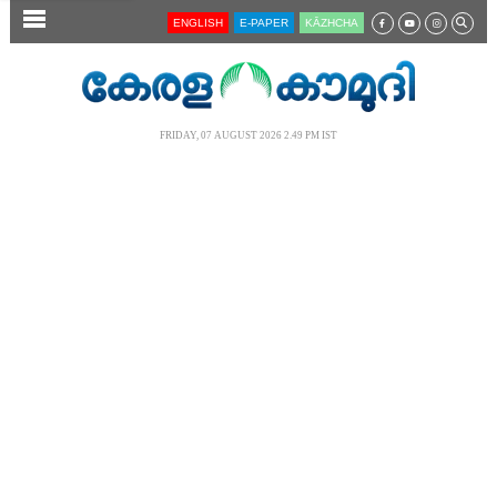
SECTIONS
ENGLISH
E-PAPER
KĀZHCHA
HOME
LATEST
FRIDAY, 07 AUGUST 2026 2.49 PM IST
AUDIO
NOTIFIED NEWS
POLL
KERALA
LOCAL
NEWS 360
CASE DIARY