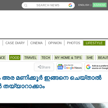
ENGLISH |
KĀZHCHA
CASE DIARY
CINEMA
OPINION
PHOTOS
LIFESTYLE
NCE
FOOD
TRAVEL
TECH
MY HOME & TIPS
SHE
BEAU
Share
ം അര മണിക്കൂർ ഇങ്ങനെ ചെയ്താൽ
ൽ തയ്യാറാക്കാം