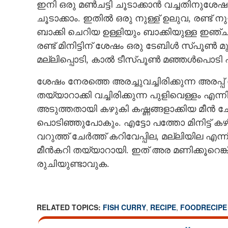
ഇനി ഒരു മൺചട്ടി ചൂടാക്കാൻ വച്ചതിനുശേഷം ഒ
ചൂടാക്കാം. ഇതിൽ ഒരു നുള്ള് ഉലുവ, രണ്ട് 
ബാക്കി ചെറിയ ഉള്ളിയും ബാക്കിയുള്ള ഇഞ്ചി 
രണ്ട് മിനിട്ടിന് ശേഷം ഒരു ടേബിൾ സ്‌പൂൺ
മല്ലിപ്പൊടി, കാൽ ടീസ്‌പൂൺ മഞ്ഞൾപൊടി എ
ശേഷം നേരത്തെ അരച്ചുവച്ചിരിക്കുന്ന അരപ്പ് 
തയ്യാറാക്കി വച്ചിരിക്കുന്ന പുളിവെള്ളം എന
അടുത്തതായി കഴുകി കഷ്ണങ്ങളാക്കിയ മീൻ ച
പൊടിഞ്ഞുപോകും. എട്ടോ പത്തോ മിനിട്ട് കഴി
വറുത്ത് ചേർത്ത് കറിവേപ്പില, മല്ലിയില എന
മീൻകറി തയ്യാറായി. ഇത് അര മണിക്കൂറെങ്കിലും
രുചിയുണ്ടാവുക.
RELATED TOPICS:
FISH CURRY
,
RECIPE
,
FOODRECIPE