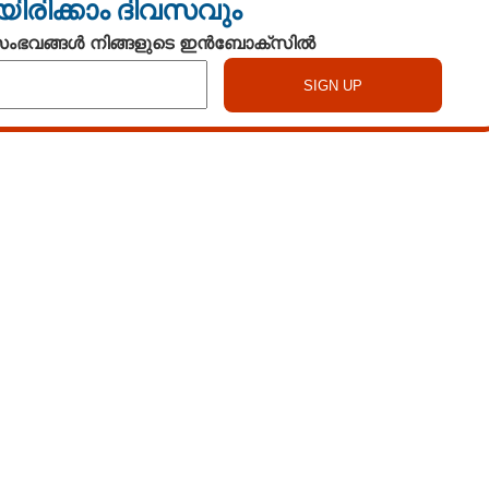
യിരിക്കാം ദിവസവും
 സംഭവങ്ങൾ നിങ്ങളുടെ ഇൻബോക്സിൽ
്കിയതിനുശേഷം അര
Copy Link
ങനെ ചെയ്താൽ രുചി