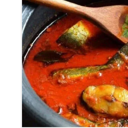
CINEMA
OPINION
PHOTOS
LIFESTYLE
SPIRITUAL
INFO+
ART
ASTRO