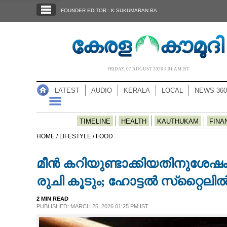
SECTIONS
FOUNDER EDITOR : K SUKUMARAN BA
HOME
LATEST
AUDIO
FRIDAY, 07 AUGUST 2026 4.01 AM IST
NOTIFIED NEWS
LATEST
AUDIO
KERALA
LOCAL
NEWS 360
POLL
KERALA
TIMELINE
HEALTH
KAUTHUKAM
FINA
HOME /
LIFESTYLE /
FOOD
LOCAL
മീൻ കറിയുണ്ടാക്കിയതിനുശേഷ
NEWS 360
രുചി കൂടും; ഹോട്ടൽ സ്‌റ്റൈലി
2 MIN READ
CASE DIARY
PUBLISHED: MARCH 25, 2026 01:25 PM IST