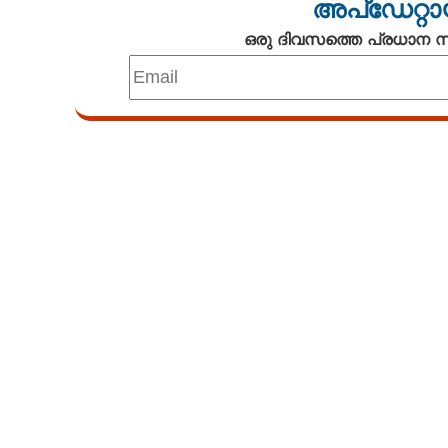
അപ്ഡേറ്റാ
ഒരു ദിവസത്തെ പ്രധാന
മീൻ കറിയുണ്ടാക
മണിക്കൂർ ഇങ്
കൂടും; ഹോട്ടൽ സ്‌റ്റൈലിൽ
തയ്യാറാക്കാം