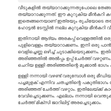
വീടുകളിൽ തയ്യാറാക്കുന്നതുപോലെ തേങ്ങ അ
CARTOONS
തയ്യാറാക്കുന്നത്. ഈ കുറുകിയ മീൻകറി കഴ
ഇതെങ്ങനെയാണ് ഇത്രയും രുചിയോടെ തയ്യാറ
LITERATURE
ഹോട്ടൽ ടേസ്റ്റിൽ നല്ല കുറുകിയ മീൻകറി 
ZOOM
ഇതിനായി ആദ്യം അരകപ്പ് വെള്ളത്തിൽ ഒരു ന
പുളിവെള്ളം തയ്യാറാക്കണം. ഇനി ഒരു പാൻ 
വെളിച്ചെണ്ണ ഒഴിച്ച് ചൂടാക്കിയെടുക്കണം. ഇത
CONTACT US
അരിഞ്ഞതിൽ അൽപ്പം ഉപ്പ് ചേർത്ത് വഴറ്റ
ചെറിയ ഉള്ളി അരിഞ്ഞതിന്റെ മുക്കാൽ ഭാഗം കൂ
ഉള്ളി നന്നായി വഴണ്ട‌് വരുമ്പോൾ ഒരു മീഡ
പച്ചമുളക് എന്നിവ ചതച്ചതിന്റെ പകുതിഭാഗം
അരിഞ്ഞത് ചേർത്ത് വഴറ്റാം. ഇതിലേയ്ക്ക് ക
വേവിച്ചെടുക്കണം. എല്ലാം നന്നായി വെന്തു
ചേർത്ത് മിക്‌സി ജാറിലിട്ട് അരച്ചെടുക്കാം.