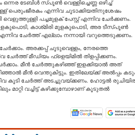
ന്നര ടേബിൾ സ്‌‌പൂൺ വെള്ളിച്ചെണ്ണ ഒഴിച്ച്
നുള്ള് പെരുംജീരകം എന്നിവ ചൂടാക്കിയതിനുശേഷം
വെളുത്തുള്ളി പച്ചമുളക് പേസ്റ്റ് എന്നിവ ചേർക്കണം.
 മുളകുപൊടി, കാശ്‌മിരി മുളകുപൊടി, അര ടീസ്‌പൂൺ
ന്നിവ ചേർത്ത് എല്ലാം നന്നായി വറുത്തെടുക്കണം.
ചേർക്കാം. അരക്കപ്പ് ചൂടുവെള്ളം, നേരത്തെ
്നിവ ചേർത്ത് മീഡിയം ഫ്ളെയിമിൽ തിളപ്പിക്കണം.
േർക്കാം. മീൻ ചേർത്തുകഴിഞ്ഞ് ഇളക്കിയാൽ അത്
ഞ്ഞാൽ മീൻ വെന്തുകിട്ടും. ഇതിലേയ്ക്ക് അൽപ്പം കടു
്നിവ കൂടി ചേർത്ത് അടച്ചുവയ്ക്കണം. ഹോട്ടൽ രുചിയി
 മാറ്റി വച്ചിട്ട് കഴിക്കുമ്പോഴാണ് കൂടുതൽ
Share this link