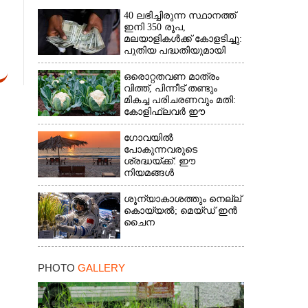
40 ലഭിച്ചിരുന്ന സ്ഥാനത്ത്
ഇനി 350 രൂപ,
മലയാളികൾക്ക് കോളടിച്ചു:
പുതിയ പദ്ധതിയുമായി
നാളികേര ബോർഡ്
ഒരൊറ്റതവണ മാത്രം
വിത്ത്, പിന്നീട് തണ്ടും
മികച്ച പരിചരണവും മതി:
കോളിഫ്ലവർ ഈ
രീതിയിലും കൃഷിചെയ്യാം
ഗോവയിൽ
പോകുന്നവരുടെ
ശ്രദ്ധയ്ക്ക്: ഈ
നിയമങ്ങൾ
പാലിക്കാത്തവർക്ക്
ഇനിമുതൽ ഒരു ലക്ഷം
ശൂന്യാകാശത്തും നെല്ല്
രൂപവരെ പിഴ
കൊയ്യൽ; മെയ്‌ഡ് ഇൻ
ചൈന
PHOTO
GALLERY