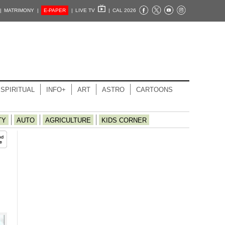
|
MATRIMONY |
E-PAPER
|
LIVE TV
|
CAL 2026
SPIRITUAL
INFO+
ART
ASTRO
CARTOONS
TY
AUTO
AGRICULTURE
KIDS CORNER