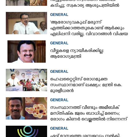
ഡ്യൂട്ടിക്കിടെ നഴ്സിനെ അണലി
കടിച്ചു; സ്വകാര്യ ആശുപത്രിയിൽ
ചികിത്സയിൽ
GENERAL
'ആരോഗ്യവകുപ്പ് മരുന്ന്
എത്തിക്കാത്തതുകൊണ്ട് ആർക്കും
എലിപ്പനി വരില്ല, വിവാദങ്ങൾ വിഷയ
ദാരിദ്ര്യത്തിന്റെ ഭാഗം'
GENERAL
വീഴ്ചകളെ ന്യായീകരിക്കില്ല:
ആരോഗ്യമന്ത്രി
GENERAL
ഹെപ്പറ്റൈറ്റിസ് രോഗമുക്ത
സംസ്ഥാനമാണ് ലക്ഷ്യം: മന്ത്രി കെ.
മുരളീധരൻ
GENERAL
സംസ്ഥാനത്ത് വീണ്ടും അമീബിക്
മസ്‌തിഷ്‌ക ജ്വരം ബാധിച്ച് മരണം;
രോഗം കിണർ വെള്ളത്തിൽ നിന്നെന്ന്
സംശയം
GENERAL
ഏഴ് മാസത്തെ ശമ്പളവും നൽകി,