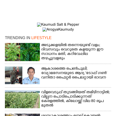
TRENDING IN
LIFESTYLE
അടുക്കളയിൽ തന്നെയുണ്ട് വളം;
ദിവസവും വെറുതെ കളയുന്ന ഈ
സാധനം മതി, കറിവേപ്പില
തഴച്ചുവളരും
ആകാശത്തെ പെൺപുലി;
വ്യോമസേനയുടെ ആദ്യ 'ടോപ്പ് ഗൺ'
വനിതാ ഫൈറ്റർ പൈലറ്റായി ഭാവന
വിളവെടുപ്പ് തുടങ്ങിയത് തമിഴ്നാട്ടിൽ;
വില്പന പൊടിപൊടിക്കുന്നത്
കേരളത്തിൽ, കിലോയ്ക്ക് വില 80 രൂപ
മുതൽ