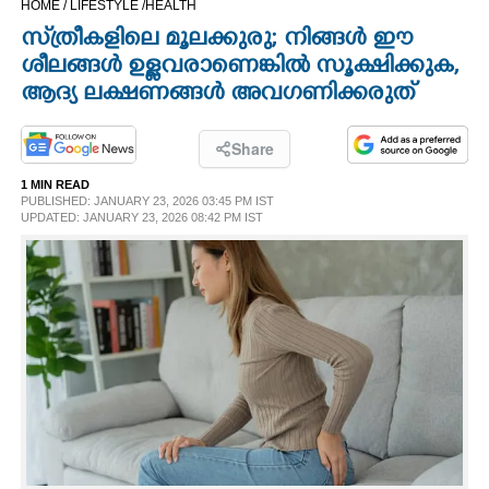
HOME /
LIFESTYLE /
HEALTH
CINEMA
സ്‌ത്രീകളിലെ മൂലക്കുരു; നിങ്ങൾ ഈ
ശീലങ്ങൾ ഉള്ളവരാണെങ്കിൽ സൂക്ഷിക്കുക,
OPINION
ആദ്യ ലക്ഷണങ്ങൾ അവഗണിക്കരുത്
PHOTOS
Share
1 MIN READ
PUBLISHED: JANUARY 23, 2026 03:45 PM IST
LIFESTYLE
UPDATED: JANUARY 23, 2026 08:42 PM IST
SPIRITUAL
INFO+
ART
ASTRO