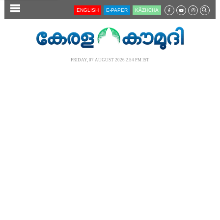
SECTIONS
ENGLISH
E-PAPER
KĀZHCHA
HOME
LATEST
FRIDAY, 07 AUGUST 2026 2.54 PM IST
AUDIO
NOTIFIED NEWS
POLL
KERALA
LOCAL
NEWS 360
CASE DIARY