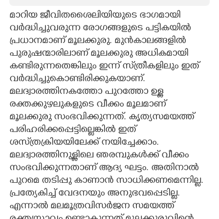
മാറിയ ജീവിതശൈലിയിയുടെ ഭാഗമായി
CARTOONS
വർദ്ധിച്ചുവരുന്ന രോഗങ്ങളുടെ പട്ടികയിൽ
പ്രധാനമാണ് മൂലക്കുരു. മുൻകാലങ്ങളിൽ
LITERATURE
പുരുഷന്മാരിലാണ് മൂലക്കുരു അധികമായി
കണ്ടിരുന്നതെങ്കിലും ഇന്ന് സ്‌ത്രീകളിലും ഇത്
ZOOM
വർദ്ധിച്ചുകൊണ്ടിരിക്കുകയാണ്.
മലദ്വാരത്തിനകത്തോ പുറത്തോ ഉള്ള
CONTACT US
രക്തക്കുഴലുകളുടെ വീക്കം മൂലമാണ്
മൂലക്കുരു സംഭവിക്കുന്നത്. കൃത്യസമയത്ത്
പരിഹരിക്കപ്പെട്ടില്ലെങ്കിൽ ഇത്
ശസ്‌ത്രക്രിയയിലേക്ക് നയിച്ചേക്കാം.
മലദ്വാരത്തിനുള്ളിലെ ഞരമ്പുകൾക്ക് വീക്കം
സംഭവിക്കുന്നതാണ് ആദ്യ ഘട്ടം. അതിനാൽ
പുറമെ തടിപ്പു കാണാൻ സാധിക്കണമെന്നില്ല.
പ്രത്യേകിച്ച് വേദനയും അനുഭവപ്പെടില്ല.
എന്നാൽ മലമൂത്രവിസർജന സമയത്ത്