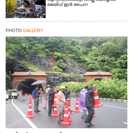
ശൂന്യാകാശത്തും നെല്ല് കൊയ്യൽ;
മെയ്‌ഡ് ഇൻ ചൈന
PHOTO
GALLERY