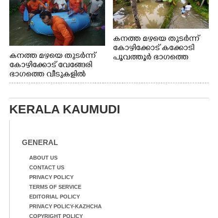
കനത്ത മഴയെ തുടർന്ന്
കോഴിക്കോട് കക്കോടി
കനത്ത മഴയെ തുടർന്ന്
പൂവത്തൂർ ഭാഗത്തെ
കോഴിക്കോട് വേങ്ങേരി
വീടുകളിൽ വെള്ളം
ഭാഗത്തെ വീടുകളിൽ
കയറിയപ്പോൾ
വെള്ളം
കയറിയപ്പോൾ ആളുകളെ
സുരക്ഷിത സ്ഥാനത്തേക്ക്
KERALA KAUMUDI
മാറ്റുന്ന സുരക്ഷാസേനാം
ഗങ്ങൾ
GENERAL
ABOUT US
CONTACT US
PRIVACY POLICY
TERMS OF SERVICE
EDITORIAL POLICY
PRIVACY POLICY-KAZHCHA
COPYRIGHT POLICY