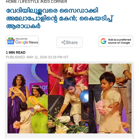
HOME /
LIFESTYLE /
KIDS CORNER
CINEMA
വേദിയിലുള്ളവരെ സൈഡാക്കി
അമലാപോളിന്റെ മകൻ; കൈയടിച്ച്
OPINION
ആരാധകർ
PHOTOS
Share
1 MIN READ
PUBLISHED: MAY 11, 2026 03:29 PM IST
LIFESTYLE
SPIRITUAL
INFO+
ART
ASTRO