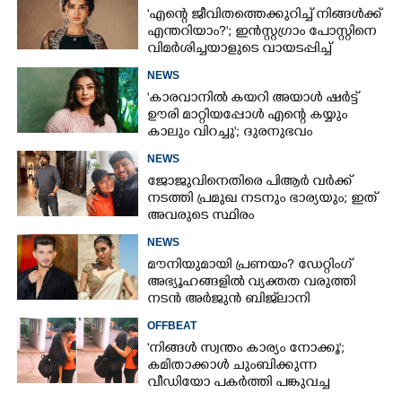
'എന്റെ ജീവിതത്തെക്കുറിച്ച്‌ നിങ്ങൾക്ക്‌
എന്തറിയാം?'; ഇൻസ്റ്റഗ്രാം പോസ്റ്റിനെ
വിമർശിച്ചയാളുടെ വായടപ്പിച്ച്
അനുപമ
NEWS
'കാരവാനിൽ കയറി അയാൾ ഷർട്ട്
ഊരി മാറ്റിയപ്പോൾ എന്റെ കയ്യും
കാലും വിറച്ചു'; ദുരനുഭവം
വെളിപ്പെടുത്തി കാജൽ അഗർവാൾ
NEWS
ജോജുവിനെതിരെ പിആ‌ർ വർക്ക്
നടത്തി പ്രമുഖ നടനും ഭാര്യയും; ഇത്
അവരുടെ സ്ഥിരം
കലാപരിപാടിയാണെന്ന് ലക്ഷ്മി
NEWS
മേനോൻ
മൗനിയുമായി പ്രണയം? ഡേറ്റിംഗ്
അഭ്യൂഹങ്ങളിൽ വ്യക്തത വരുത്തി
നടൻ അർജുൻ ബിജ്‌ലാനി
OFFBEAT
'നിങ്ങൾ സ്വന്തം കാര്യം നോക്കൂ';
കമിതാക്കാൾ ചുംബിക്കുന്ന
വീഡിയോ പകർത്തി പങ്കുവച്ച
യുവതിക്കെതിരെ രൂക്ഷവിമർശനം