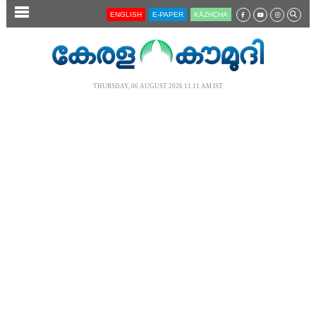
SECTIONS
ENGLISH
E-PAPER
KĀZHCHA
HOME
LATEST
THURSDAY, 06 AUGUST 2026 11.11 AM IST
AUDIO
NOTIFIED NEWS
POLL
KERALA
LOCAL
NEWS 360
CASE DIARY