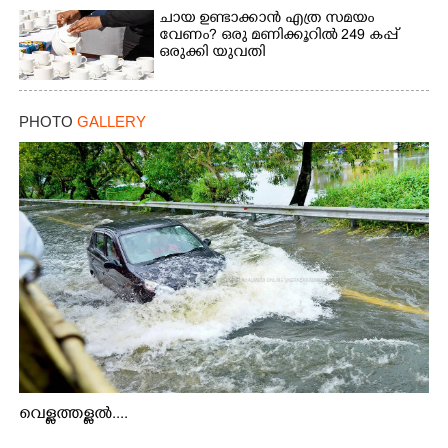
ചായ ഉണ്ടാക്കാൻ എത്ര സമയം
വേണം? ഒരു മണിക്കൂറിൽ 249 കപ്പ്
ഒരുക്കി യുവതി
PHOTO
GALLERY
വെള്ളത്തള്ളൽ....