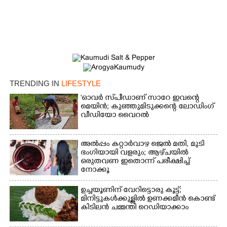
TRENDING IN
LIFESTYLE
'ഓവർ സ്‌പീഡാണ് സാറേ ഇവന്റെ
മെയിൻ; കുഞ്ഞുമിടുക്കന്റെ ലോഡിംഗ്
വീഡിയോ വൈറൽ
അൽപ്പം കറ്റാർവാഴ ജെൽ മതി, മുടി
ഭംഗിയായി വളരും; ആഴ്‌ചയിൽ
ഒരുതവണ ഇതൊന്ന് പരീക്ഷിച്ച്
നോക്കൂ
ഉച്ചയൂണിന് വേറിട്ടൊരു കൂട്ട്;
മിനിട്ടുകൾക്കുള്ളിൽ ഉണക്കമീൻ കൊണ്ട്
കിടിലൻ ചമ്മന്തി റെഡിയാക്കാം