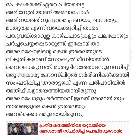
പ്രേക്ഷകർക്ക് ഏറെ പ്രിയപ്പെട്ട
CARTOONS
അഭിനേത്രിയാണ് അമലാപോൾ.
അഭിനയത്തിനുപുറമെ പ്രണയം, ദാമ്പത്യം,
മാതൃത്വം എന്നിവയെക്കുറിച്ച് താരം
LITERATURE
പങ്കുവയ്‌‌ക്കാറുള്ള കാഴ്‌ചപാടുകളും പലപ്പോഴും
ചർച്ചചെയ്യപ്പെടാറുണ്ട്. ഇപ്പോഴിതാ,
ZOOM
അമലാപ്പോളിന്റെ മകൻ ഇലൈയുടെ
വികൃതികളാണ് സോഷ്യൽ മീഡിയയിൽ
CONTACT US
വൈറലാകുന്നത്. മാതൃദിനത്തോടനുബന്ധിച്ച്
ഒരു സ്വകാര്യ ഹോസ്‌പിറ്റൽ ഗർഭിണികൾക്കായി
സംഘടിപ്പിച്ച 'താരാട്ടഴക്' എന്ന പരിപാടിയിൽ
അതിഥികളായെത്തിയതായിരുന്നു
അമലാപോളും ഭർത്താവ് ജഗത് ദേശായിയും.
താരങ്ങളുടെ മകൻ ഇലൈയും
അവർക്കൊപ്പമുണ്ടായിരുന്നു.
പ്രതിഷേധത്തിനിടെ യുവതിയെ
മോശമായി സ്‌പർശിച്ച് പൊലീസുകാരൻ: