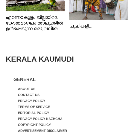
എറണാകുളം ജില്ലയിലെ
കോതമംഗലം താലൂക്കിൽ
പുലികളി...
ഉൾപ്പെടുന്ന ഒരു വലിയ
ഗ്രാമപഞ്ചായത്താണ് കുട്ട
മ്പുഴ ഗ്രാമ പഞ്ചായത്ത്.
ആദിവാസി ഊരുകളായ
വെള്ളാരംകുത്ത്,
കത്തിപ്പാറ, ഉറിയംപെട്ടി,
KERALA KAUMUDI
തേക്കല്ല്, വെട്ടിക്കല്ല്,
മഞ്ചപ്പാറ എന്നീ ആറു
സ്ഥലങ്ങളിലേക്കുള്ള
GENERAL
പ്രധാന സഞ്ചാര
മാർഗമാണ് ഈ കാണുന്ന
ABOUT US
കടത്ത് വള്ളം
CONTACT US
PRIVACY POLICY
TERMS OF SERVICE
EDITORIAL POLICY
PRIVACY POLICY-KAZHCHA
COPYRIGHT POLICY
ADVERTISEMENT DISCLAIMER