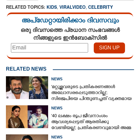
RELATED TOPICS:
KIDS
,
VIRALVIDEO
,
CELEBRITY
അപ്ഡേറ്റായിരിക്കാം ദിവസവും
ഒരു ദിവസത്തെ പ്രധാന സംഭവങ്ങൾ
നിങ്ങളുടെ ഇൻബോക്സിൽ
RELATED NEWS
NEWS
'മറ്റുള്ളവരുടെ പ്രതികരണങ്ങൾ
അലോസരപ്പെടുത്താറില്ല';
സിജെപിയെ പിന്തുണച്ചത് വ്യക്തമായ
ധാരണയോടെയെന്ന് വിസ്‌മയ
NEWS
മോഹൻലാൽ
'40 ലക്ഷം രൂപ ജീവനാംശം
ആവശ്യപ്പെട്ടത് ആരതിക്കു
വേണ്ടിയല്ല'; പ്രതികരണവുമായി അമ്മ
സുജാത വിജയകുമാർ
NEWS